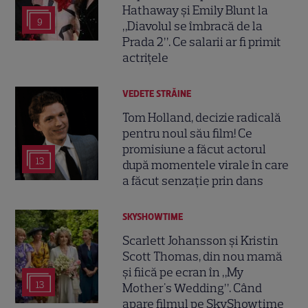
Hathaway și Emily Blunt la
9
„Diavolul se îmbracă de la
Prada 2”. Ce salarii ar fi primit
actrițele
VEDETE STRĂINE
Tom Holland, decizie radicală
pentru noul său film! Ce
promisiune a făcut actorul
13
după momentele virale în care
a făcut senzație prin dans
SKYSHOWTIME
Scarlett Johansson și Kristin
Scott Thomas, din nou mamă
și fiică pe ecran în „My
13
Mother's Wedding”. Când
apare filmul pe SkyShowtime