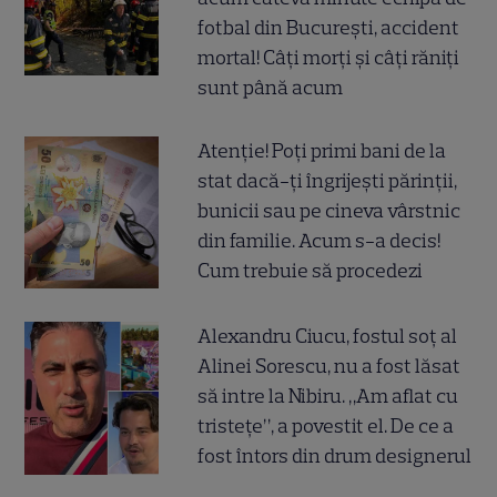
fotbal din București, accident
mortal! Câți morți și câți răniți
sunt până acum
Atenție! Poți primi bani de la
stat dacă-ți îngrijești părinții,
bunicii sau pe cineva vârstnic
din familie. Acum s-a decis!
Cum trebuie să procedezi
Alexandru Ciucu, fostul soț al
Alinei Sorescu, nu a fost lăsat
să intre la Nibiru. „Am aflat cu
tristețe”, a povestit el. De ce a
fost întors din drum designerul