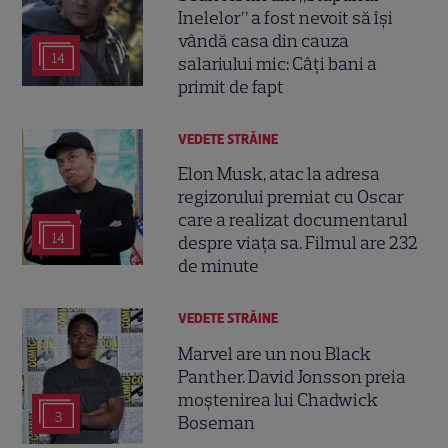
Inelelor” a fost nevoit să își
vândă casa din cauza
14
salariului mic: Câți bani a
primit de fapt
VEDETE STRĂINE
Elon Musk, atac la adresa
regizorului premiat cu Oscar
care a realizat documentarul
14
despre viața sa. Filmul are 232
de minute
VEDETE STRĂINE
Marvel are un nou Black
Panther. David Jonsson preia
moștenirea lui Chadwick
3
Boseman