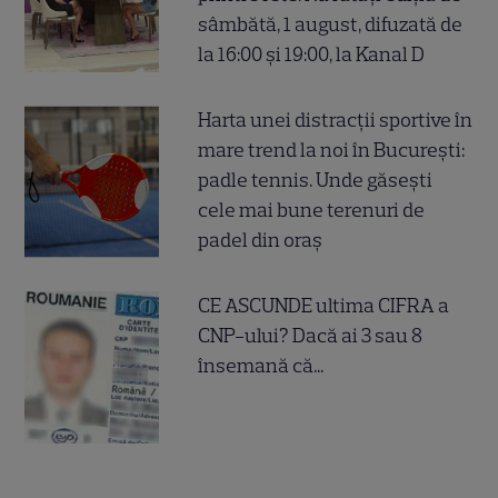
sâmbătă, 1 august, difuzată de
la 16:00 și 19:00, la Kanal D
Harta unei distracții sportive în
mare trend la noi în București:
padle tennis. Unde găsești
cele mai bune terenuri de
padel din oraș
CE ASCUNDE ultima CIFRA a
CNP-ului? Dacă ai 3 sau 8
însemană că...