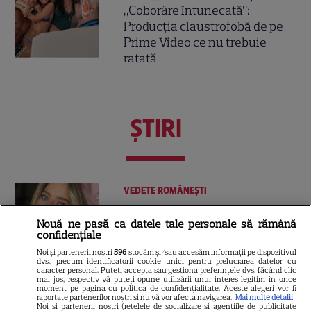
„Coborâre întunecată”:
Producția claustrofobă de pe
Prime Video ce nu trebuie
ratată
ŞTIRI
VEDETE ROMÂNEŞTI
Vedete din România care au
Nouă ne pasă ca datele tale personale să rămână
ales nume speciale pentru
confidențiale
copii: de la Nina, fetița Laurei
Noi și partenerii noștri
596
stocăm și/sau accesăm informații pe dispozitivul
68
Cosoi, la Jessica lui Pepe și
dvs., precum identificatorii cookie unici pentru prelucrarea datelor cu
caracter personal. Puteți accepta sau gestiona preferințele dvs. făcând clic
Josephine a Ginei Pistol
mai jos, respectiv vă puteți opune utilizării unui interes legitim în orice
moment pe pagina cu politica de confidențialitate. Aceste alegeri vor fi
raportate partenerilor noștri și nu vă vor afecta navigarea.
Mai multe detalii
Noi si partenerii nostri (retelele de socializare si agentiile de publicitate