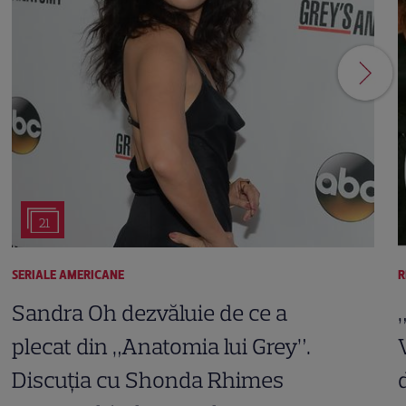
21
SERIALE AMERICANE
R
Sandra Oh dezvăluie de ce a
plecat din „Anatomia lui Grey”.
Discuția cu Shonda Rhimes