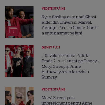
VEDETE STRĂINE
Ryan Gosling este noul Ghost
Rider din Universul Marvel.
Anunțul făcut la Comic-Con i-
7
a entuziasmat pe fani
DISNEY PLUS
„Diavolul se îmbracă de la
Prada 2” s-a lansat pe Disney+.
Meryl Streep și Anne
Hathaway revin la revista
Runway
VEDETE STRĂINE
Meryl Streep, gest
impresionant pentru Anne