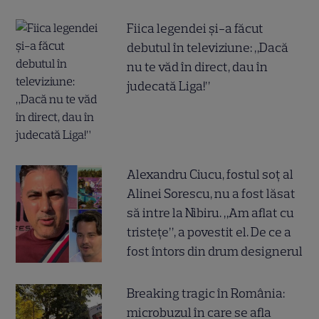
Fiica legendei și-a făcut
debutul în televiziune: „Dacă
nu te văd în direct, dau în
judecată Liga!”
Alexandru Ciucu, fostul soț al
Alinei Sorescu, nu a fost lăsat
să intre la Nibiru. „Am aflat cu
tristețe”, a povestit el. De ce a
fost întors din drum designerul
Breaking tragic în România:
microbuzul în care se afla