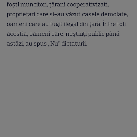
foşti muncitori, ţărani cooperativizaţi,
proprietari care şi-au văzut casele demolate,
oameni care au fugit ilegal din ţară. Între toţi
aceştia, oameni care, neştiuţi public până
astăzi, au spus „Nu” dictaturii.