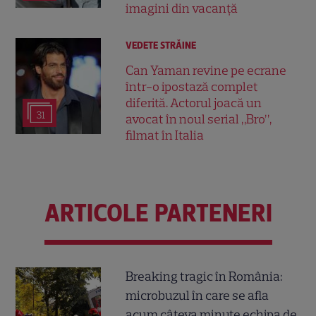
imagini din vacanță
VEDETE STRĂINE
Can Yaman revine pe ecrane
într-o ipostază complet
diferită. Actorul joacă un
31
avocat în noul serial „Bro”,
filmat în Italia
ARTICOLE PARTENERI
Breaking tragic în România:
microbuzul în care se afla
acum câteva minute echipa de