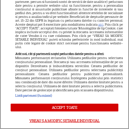
VEDETE ROMÂNEŞTI
partenere, precum si furnizorii nostri de servicii de date analitice) prelucram
date pentru a permite website-ului sa functioneze, pentru a personaliza
continutul si anunturile publicitare afisate in functie de interesele si/sau
Chef Orlando Zaharia și soția
profilul dvs., pentru a va oferi functionalitati aferente retelelor de socializare
si pentru a analiza traficul pe website. Beneficiati de drepturile prevazute de
lui, Mădălina, au împlinit 22 de
art. 15-22 din GDPR in legatura cu prelucrarea datelor cu caracter personal.
ani de căsnicie. Cum arătau în
Aceste drepturi pot fi exercitate prin modalitatea indicata
aici
. Prin click pe
“ACCEPT TOATE”, acceptati folosirea tuturor Tehnologiilor de tip Cookie, care
11
ziua nunții și povestea lor de
implica inclusiv acceptul dvs. cu privire la stocarea/accesarea informatiilor
de catre Vendor-ii cu care colaboram. Prin click pe “VREAU SA MODIFIC
iubire
SETARILE INDIVIDUAL” puteti schimba preferintele in mod individual, mai
putin cele legate de cookie strict necesare pentru functionarea website-
ului.
VEDETE ROMÂNEŞTI
Atât noi, cât și partenerii noștri prelucrăm datele pentru a oferi:
Măsurarea performanței reclamelor. Utilizarea profilurilor pentru selectarea
conținutului personalizat. Stocarea și/sau accesarea informațiilor de pe un
Cine este Cosmin Curticăpean,
dispozitiv. Dezvoltarea și îmbunătățirea serviciilor. Crearea profilurilor de
soțul Laurei Cosoi. Afaceri,
conținut personalizat. Utilizarea profilurilor pentru selectarea publicității
personalizate. Crearea profilurilor pentru publicitate personalizată.
vârstă și povestea de iubire
Măsurarea performanței conținutului. Înțelegerea publicului prin statistici
29
sau combinații de date din surse diferite. Utilizarea datelor limitate pentru a
care durează de peste 10 ani
selecta conținutul. Utilizarea de date limitate pentru a selecta publicitatea.
Date precise de geolocație și identificarea prin scanarea dispozitivului.
Listă parteneri (furnizori)
VEDETE STRĂINE
ACCEPT TOATE
O mai ții minte pe mama lui
Stifler din „American Pie”?
VREAU SA MODIFIC SETARILE INDIVIDUAL
Jennifer Coolidge, la 64 de ani,