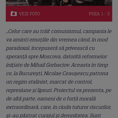
VEZI
FOTO
POZA
1 / 3
„Celor care au trăit comunismul, campania le
va aminti emoţiile din vremea când, în mod
paradoxal, începuseră să privească cu
speranţă spre Moscova, datorită reformelor
iniţiate de Mihail Gorbaciov. Aceasta în timp
ce, la Bucureşti, Nicolae Ceauşescu patrona
un regim stalinist, marcat de control,
represiune şi lipsuri. Proiectul va prezenta, pe
de altă parte, oameni de o forţă morală
extraordinară, care, în ciuda tuturor riscurilor,
şi-au păstrat curajul şi demnitatea. Sunt