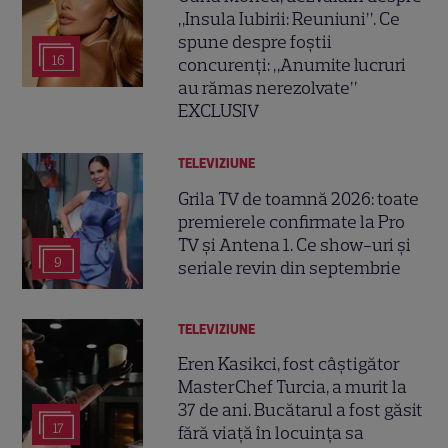
„Insula Iubirii: Reuniuni”. Ce
spune despre foștii
16
concurenți: „Anumite lucruri
au rămas nerezolvate”
EXCLUSIV
TELEVIZIUNE
Grila TV de toamnă 2026: toate
premierele confirmate la Pro
TV și Antena 1. Ce show-uri și
9
seriale revin din septembrie
TELEVIZIUNE
Eren Kasikci, fost câștigător
MasterChef Turcia, a murit la
37 de ani. Bucătarul a fost găsit
17
fără viață în locuința sa