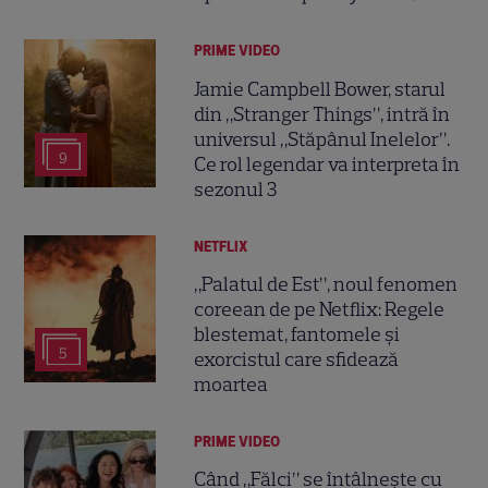
PRIME VIDEO
Jamie Campbell Bower, starul
din „Stranger Things”, intră în
universul „Stăpânul Inelelor”.
9
Ce rol legendar va interpreta în
sezonul 3
NETFLIX
„Palatul de Est”, noul fenomen
coreean de pe Netflix: Regele
blestemat, fantomele și
5
exorcistul care sfidează
moartea
PRIME VIDEO
Când „Fălci” se întâlnește cu