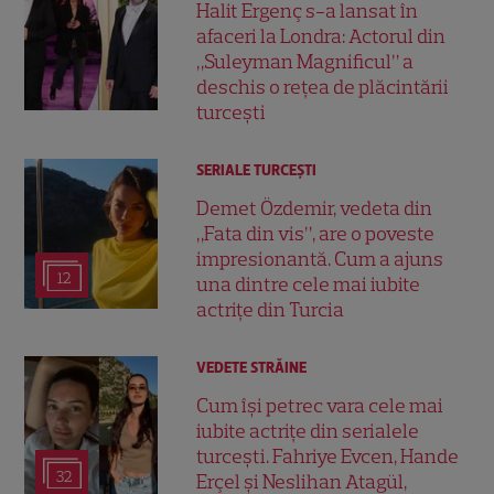
Halit Ergenç s-a lansat în
afaceri la Londra: Actorul din
„Suleyman Magnificul” a
deschis o rețea de plăcintării
turcești
SERIALE TURCEŞTI
Demet Özdemir, vedeta din
„Fata din vis”, are o poveste
impresionantă. Cum a ajuns
12
una dintre cele mai iubite
actrițe din Turcia
VEDETE STRĂINE
Cum își petrec vara cele mai
iubite actrițe din serialele
turcești. Fahriye Evcen, Hande
32
Erçel și Neslihan Atagül,