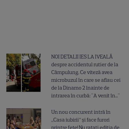
NOI DETALII IES LA IVEALĂ
despre accidentul rutier de la
Câmpulung. Ce viteză avea
microbuzul în care se aflau cei
de la Dinamo 2 înainte de
intrarea în curbă: "A venit în..."
Un nou concurent intră în
„Casa iubirii” și face furori
printre fete! Nu ratați ediția de