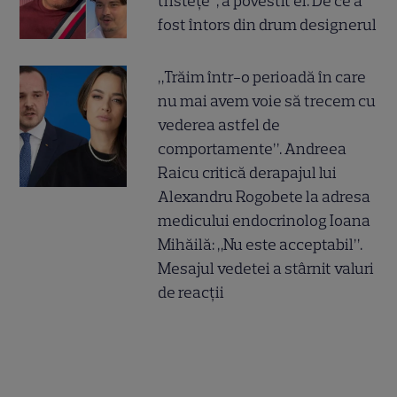
tristețe”, a povestit el. De ce a
fost întors din drum designerul
„Trăim într-o perioadă în care
nu mai avem voie să trecem cu
vederea astfel de
comportamente”. Andreea
Raicu critică derapajul lui
Alexandru Rogobete la adresa
medicului endocrinolog Ioana
Mihăilă: „Nu este acceptabil”.
Mesajul vedetei a stârnit valuri
de reacții