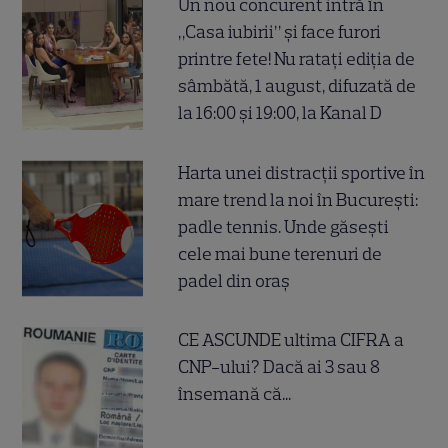
Un nou concurent intră în
„Casa iubirii” și face furori
printre fete! Nu ratați ediția de
sâmbătă, 1 august, difuzată de
la 16:00 și 19:00, la Kanal D
Harta unei distracții sportive în
mare trend la noi în București:
padle tennis. Unde găsești
cele mai bune terenuri de
padel din oraș
CE ASCUNDE ultima CIFRA a
CNP-ului? Dacă ai 3 sau 8
însemană că...