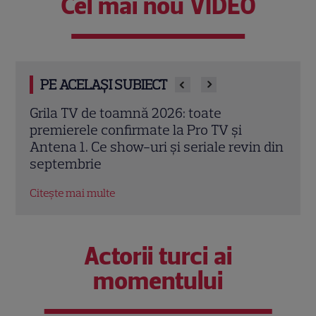
Cel mai nou VIDEO
PE ACELAȘI SUBIECT
Trei cupluri revin la „Insula Iubirii –
Chel
Reuniuni”. Ce se întâmplă când se
de A
n din
întâlnesc din nou cu Radu Vâlcan
ches
Citește mai multe
Citeș
Actorii turci ai
momentului