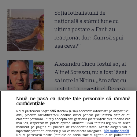
Soția fotbalistului de
națională a stârnit furie cu
ultima postare » Fanii au
reacționat dur: „Cum să spui
așa ceva?”
Alexandru Ciucu, fostul soț al
Alinei Sorescu, nu a fost lăsat
să intre la Nibiru. „Am aflat cu
tristețe”, a povestit el. De ce a
fost întors din drum designerul
Nouă ne pasă ca datele tale personale să rămână
confidențiale
Noi și partenerii noștri
596
stocăm și/sau accesăm informații pe dispozitivul
Breaking tragic în România:
dvs., precum identificatorii cookie unici pentru prelucrarea datelor cu
caracter personal. Puteți accepta sau gestiona preferințele dvs. făcând clic
microbuzul în care se afla
mai jos, respectiv vă puteți opune utilizării unui interes legitim în orice
moment pe pagina cu politica de confidențialitate. Aceste alegeri vor fi
acum câteva minute echipa de
raportate partenerilor noștri și nu vă vor afecta navigarea.
Mai multe detalii
Noi si partenerii nostri (retelele de socializare si agentiile de publicitate