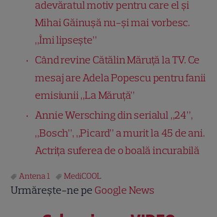
adevăratul motiv pentru care el și
Mihai Găinușă nu-și mai vorbesc.
„Îmi lipsește”
Când revine Cătălin Măruță la TV. Ce
mesaj are Adela Popescu pentru fanii
emisiunii „La Măruță”
Annie Wersching din serialul „24”,
„Bosch”, „Picard” a murit la 45 de ani.
Actrița suferea de o boală incurabilă
Antena 1
MediCOOL
Urmărește-ne pe
Google News