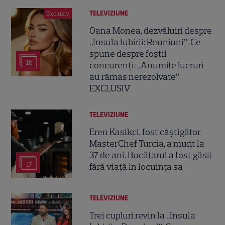
TELEVIZIUNE
Exclusiv
Oana Monea, dezvăluiri despre
„Insula Iubirii: Reuniuni”. Ce
spune despre foștii
16
concurenți: „Anumite lucruri
au rămas nerezolvate”
EXCLUSIV
TELEVIZIUNE
Eren Kasikci, fost câștigător
MasterChef Turcia, a murit la
37 de ani. Bucătarul a fost găsit
17
fără viață în locuința sa
TELEVIZIUNE
Trei cupluri revin la „Insula