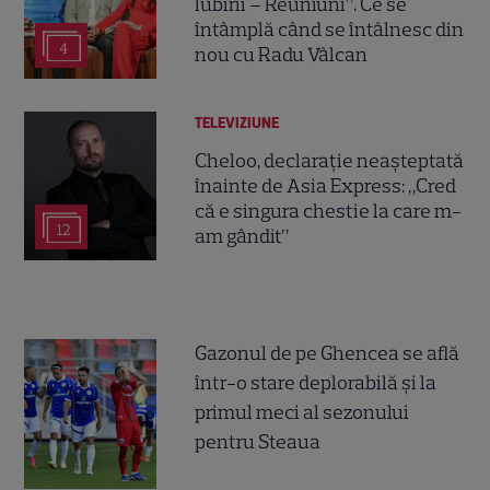
Iubirii – Reuniuni”. Ce se
întâmplă când se întâlnesc din
4
nou cu Radu Vâlcan
TELEVIZIUNE
Cheloo, declarație neașteptată
înainte de Asia Express: „Cred
că e singura chestie la care m-
12
am gândit”
Gazonul de pe Ghencea se află
într-o stare deplorabilă și la
primul meci al sezonului
pentru Steaua