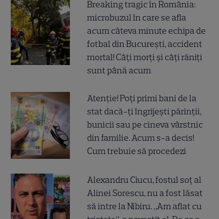
Breaking tragic în România:
microbuzul în care se afla
acum câteva minute echipa de
fotbal din București, accident
mortal! Câți morți și câți răniți
sunt până acum
Atenție! Poți primi bani de la
stat dacă-ți îngrijești părinții,
bunicii sau pe cineva vârstnic
din familie. Acum s-a decis!
Cum trebuie să procedezi
Alexandru Ciucu, fostul soț al
Alinei Sorescu, nu a fost lăsat
să intre la Nibiru. „Am aflat cu