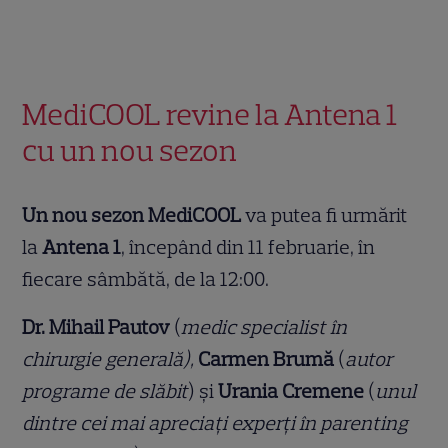
MediCOOL revine la Antena 1
cu un nou sezon
Un nou sezon MediCOOL
va putea fi urmărit
la
Antena 1
, începând din 11 februarie, în
fiecare sâmbătă, de la 12:00.
Dr. Mihail Pautov
(
medic specialist în
chirurgie generală),
Carmen Brumă
(
autor
programe de slăbit
) şi
Urania Cremene
(
unul
dintre cei mai apreciaţi experţi în parenting