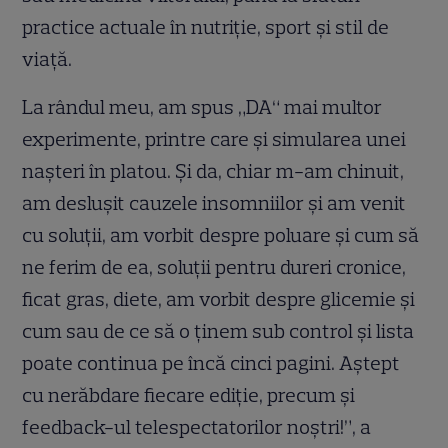
practice actuale în nutriţie, sport şi stil de
viaţă.
La rândul meu, am spus „DA“ mai multor
experimente, printre care şi simularea unei
naşteri în platou. Și da, chiar m-am chinuit,
am desluşit cauzele insomniilor şi am venit
cu soluţii, am vorbit despre poluare şi cum să
ne ferim de ea, soluţii pentru dureri cronice,
ficat gras, diete, am vorbit despre glicemie şi
cum sau de ce să o ţinem sub control şi lista
poate continua pe încă cinci pagini. Aştept
cu nerăbdare fiecare ediţie, precum şi
feedback-ul telespectatorilor noştri!”, a