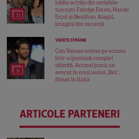
iubite actrițe din serialele
turcești. Fahriye Evcen, Hande
32
Erçel și Neslihan Atagül,
imagini din vacanță
VEDETE STRĂINE
Can Yaman revine pe ecrane
într-o ipostază complet
diferită. Actorul joacă un
31
avocat în noul serial „Bro”,
filmat în Italia
ARTICOLE PARTENERI