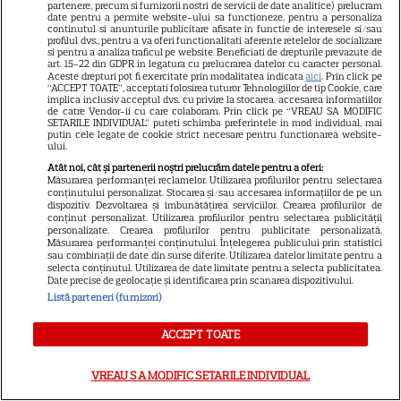
fotbal din București, accident
partenere, precum si furnizorii nostri de servicii de date analitice) prelucram
date pentru a permite website-ului sa functioneze, pentru a personaliza
continutul si anunturile publicitare afisate in functie de interesele si/sau
mortal! Câți morți și câți răniți
profilul dvs., pentru a va oferi functionalitati aferente retelelor de socializare
si pentru a analiza traficul pe website. Beneficiati de drepturile prevazute de
sunt până acum
art. 15-22 din GDPR in legatura cu prelucrarea datelor cu caracter personal.
Aceste drepturi pot fi exercitate prin modalitatea indicata
aici
. Prin click pe
“ACCEPT TOATE”, acceptati folosirea tuturor Tehnologiilor de tip Cookie, care
implica inclusiv acceptul dvs. cu privire la stocarea/accesarea informatiilor
de catre Vendor-ii cu care colaboram. Prin click pe “VREAU SA MODIFIC
SETARILE INDIVIDUAL” puteti schimba preferintele in mod individual, mai
putin cele legate de cookie strict necesare pentru functionarea website-
SERIALE
ului.
Atât noi, cât și partenerii noștri prelucrăm datele pentru a oferi:
Măsurarea performanței reclamelor. Utilizarea profilurilor pentru selectarea
conținutului personalizat. Stocarea și/sau accesarea informațiilor de pe un
dispozitiv. Dezvoltarea și îmbunătățirea serviciilor. Crearea profilurilor de
conținut personalizat. Utilizarea profilurilor pentru selectarea publicității
personalizate. Crearea profilurilor pentru publicitate personalizată.
Măsurarea performanței conținutului. Înțelegerea publicului prin statistici
sau combinații de date din surse diferite. Utilizarea datelor limitate pentru a
selecta conținutul. Utilizarea de date limitate pentru a selecta publicitatea.
Date precise de geolocație și identificarea prin scanarea dispozitivului.
Listă parteneri (furnizori)
ACCEPT TOATE
VREAU SA MODIFIC SETARILE INDIVIDUAL