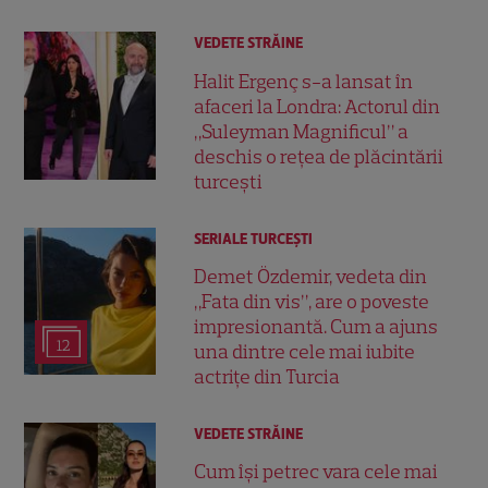
VEDETE STRĂINE
Halit Ergenç s-a lansat în
afaceri la Londra: Actorul din
„Suleyman Magnificul” a
deschis o rețea de plăcintării
turcești
SERIALE TURCEŞTI
Demet Özdemir, vedeta din
„Fata din vis”, are o poveste
impresionantă. Cum a ajuns
12
una dintre cele mai iubite
actrițe din Turcia
VEDETE STRĂINE
Cum își petrec vara cele mai