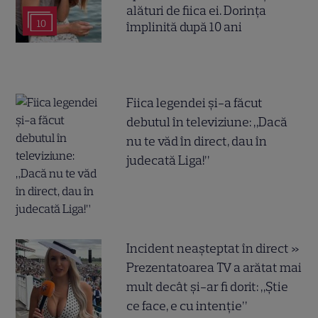
alături de fiica ei. Dorința
10
împlinită după 10 ani
Fiica legendei și-a făcut
debutul în televiziune: „Dacă
nu te văd în direct, dau în
judecată Liga!”
Incident neașteptat în direct »
Prezentatoarea TV a arătat mai
mult decât și-ar fi dorit: „Știe
ce face, e cu intenție”