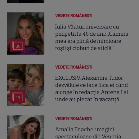
VEDETE ROMÂNEŞTI
Iulia Vântur, aniversare cu
peripeții la 46 de ani: „Camera
mea era plină de inimioare
30
roșii și cioburi de sticlă”
VEDETE ROMÂNEŞTI
EXCLUSIV. Alexandra Tudor
dezvăluie ce face fiica ei când
ajunge în redacția Antena 1 și
16
unde au plecat în vacanță
VEDETE ROMÂNEŞTI
Amalia Enache, imagini
spectaculoase din Veneția