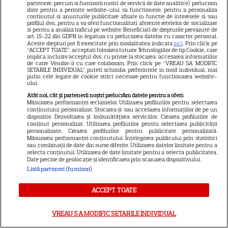
partenere, precum si furnizorii nostri de servicii de date analitice) prelucram
coreean de pe Netflix: Regele
date pentru a permite website-ului sa functioneze, pentru a personaliza
continutul si anunturile publicitare afisate in functie de interesele si/sau
blestemat, fantomele și
profilul dvs., pentru a va oferi functionalitati aferente retelelor de socializare
si pentru a analiza traficul pe website. Beneficiati de drepturile prevazute de
5
exorcistul care sfidează
art. 15-22 din GDPR in legatura cu prelucrarea datelor cu caracter personal.
Aceste drepturi pot fi exercitate prin modalitatea indicata
aici
. Prin click pe
moartea
“ACCEPT TOATE”, acceptati folosirea tuturor Tehnologiilor de tip Cookie, care
implica inclusiv acceptul dvs. cu privire la stocarea/accesarea informatiilor
de catre Vendor-ii cu care colaboram. Prin click pe “VREAU SA MODIFIC
SETARILE INDIVIDUAL” puteti schimba preferintele in mod individual, mai
PRIME VIDEO
putin cele legate de cookie strict necesare pentru functionarea website-
ului.
Când „Fălci” se întâlnește cu
Atât noi, cât și partenerii noștri prelucrăm datele pentru a oferi:
„Coborâre întunecată”:
Măsurarea performanței reclamelor. Utilizarea profilurilor pentru selectarea
conținutului personalizat. Stocarea și/sau accesarea informațiilor de pe un
Producția claustrofobă de pe
dispozitiv. Dezvoltarea și îmbunătățirea serviciilor. Crearea profilurilor de
Prime Video ce nu trebuie
conținut personalizat. Utilizarea profilurilor pentru selectarea publicității
personalizate. Crearea profilurilor pentru publicitate personalizată.
ratată
Măsurarea performanței conținutului. Înțelegerea publicului prin statistici
sau combinații de date din surse diferite. Utilizarea datelor limitate pentru a
selecta conținutul. Utilizarea de date limitate pentru a selecta publicitatea.
Date precise de geolocație și identificarea prin scanarea dispozitivului.
DISNEY PLUS
Listă parteneri (furnizori)
Ce vedem pe streaming între
ACCEPT TOATE
27 iulie și 2 august 2026:
Diavolul se îmbracă de la Prada
18
VREAU SA MODIFIC SETARILE INDIVIDUAL
2 pe Disney+ și mari noutăți
Netflix