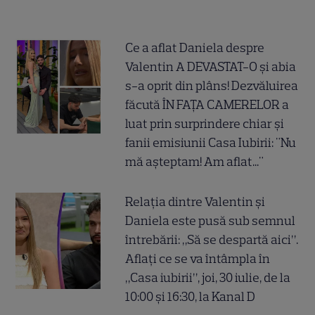
Ce a aflat Daniela despre
Valentin A DEVASTAT-O și abia
s-a oprit din plâns! Dezvăluirea
făcută ÎN FAȚA CAMERELOR a
luat prin surprindere chiar și
fanii emisiunii Casa Iubirii: "Nu
mă așteptam! Am aflat..."
Relația dintre Valentin și
Daniela este pusă sub semnul
întrebării: „Să se despartă aici”.
Aflați ce se va întâmpla în
„Casa iubirii”, joi, 30 iulie, de la
10:00 și 16:30, la Kanal D