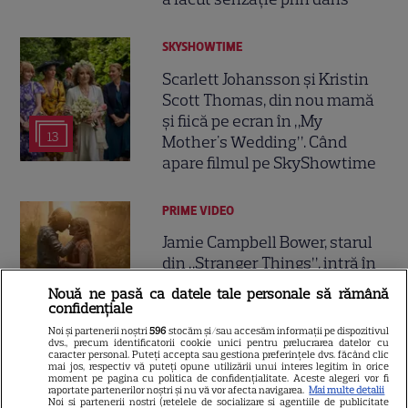
SKYSHOWTIME
Scarlett Johansson și Kristin
Scott Thomas, din nou mamă
și fiică pe ecran în „My
13
Mother's Wedding”. Când
apare filmul pe SkyShowtime
PRIME VIDEO
Jamie Campbell Bower, starul
din „Stranger Things”, intră în
universul „Stăpânul Inelelor”.
Nouă ne pasă ca datele tale personale să rămână
9
Ce rol legendar va interpreta în
confidențiale
sezonul 3
Noi și partenerii noștri
596
stocăm și/sau accesăm informații pe dispozitivul
dvs., precum identificatorii cookie unici pentru prelucrarea datelor cu
caracter personal. Puteți accepta sau gestiona preferințele dvs. făcând clic
mai jos, respectiv vă puteți opune utilizării unui interes legitim în orice
NETFLIX
moment pe pagina cu politica de confidențialitate. Aceste alegeri vor fi
raportate partenerilor noștri și nu vă vor afecta navigarea.
Mai multe detalii
Noi si partenerii nostri (retelele de socializare si agentiile de publicitate
„Palatul de Est”, noul fenomen