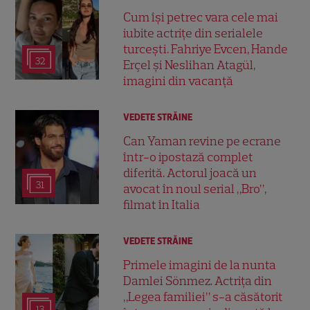
Cum își petrec vara cele mai
iubite actrițe din serialele
turcești. Fahriye Evcen, Hande
32
Erçel și Neslihan Atagül,
imagini din vacanță
VEDETE STRĂINE
Can Yaman revine pe ecrane
într-o ipostază complet
diferită. Actorul joacă un
31
avocat în noul serial „Bro”,
filmat în Italia
VEDETE STRĂINE
Primele imagini de la nunta
Damlei Sönmez. Actrița din
„Legea familiei” s-a căsătorit
13