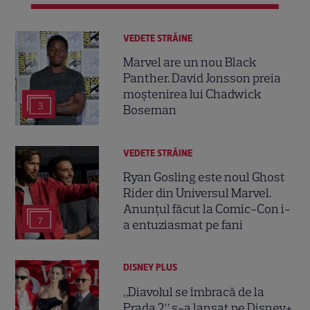
VEDETE STRĂINE
Marvel are un nou Black
Panther. David Jonsson preia
moștenirea lui Chadwick
3
Boseman
VEDETE STRĂINE
Ryan Gosling este noul Ghost
Rider din Universul Marvel.
Anunțul făcut la Comic-Con i-
7
a entuziasmat pe fani
DISNEY PLUS
„Diavolul se îmbracă de la
Prada 2” s-a lansat pe Disney+.