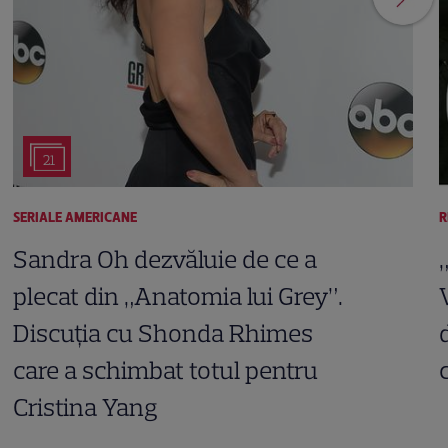
21
SERIALE AMERICANE
R
Sandra Oh dezvăluie de ce a
plecat din „Anatomia lui Grey”.
Discuția cu Shonda Rhimes
care a schimbat totul pentru
Cristina Yang