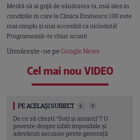
Merită să ai grijă de sănătatea ta, mai ales în
condițiile în care la Clinica Eminescu 100 este
mai simplu și mai accesibil ca niciodată!
Programează-te chiar acum!
Urmărește-ne pe
Google News
Cel mai nou VIDEO
PE ACELAȘI SUBIECT
Oțelul care rezistă generații. De ce tot
De l
mai mulți antreprenori aleg structura
sing
metalică în locul betonului?
cump