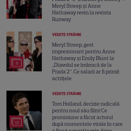
Meryl Streep și Anne
Hathaway revin la revista
Runway
VEDETE STRĂINE
Meryl Streep, gest
impresionant pentru Anne
Hathaway și Emily Blunt la
9
„Diavolul se îmbracă de la
Prada 2”. Ce salarii ar fi primit
actrițele
VEDETE STRĂINE
Tom Holland, decizie radicală
pentru noul său film! Ce
promisiune a făcut actorul
13
după momentele virale în care
a făcut senzație prin dans