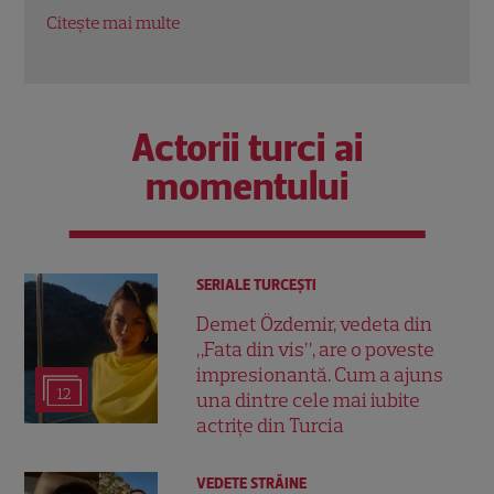
Citește mai multe
Citeș
Actorii turci ai
momentului
SERIALE TURCEŞTI
Demet Özdemir, vedeta din
„Fata din vis”, are o poveste
impresionantă. Cum a ajuns
12
una dintre cele mai iubite
actrițe din Turcia
VEDETE STRĂINE