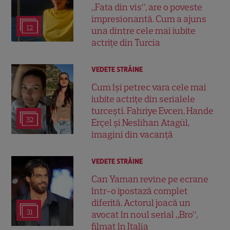
„Fata din vis”, are o poveste
impresionantă. Cum a ajuns
12
una dintre cele mai iubite
actrițe din Turcia
VEDETE STRĂINE
Cum își petrec vara cele mai
iubite actrițe din serialele
turcești. Fahriye Evcen, Hande
32
Erçel și Neslihan Atagül,
imagini din vacanță
VEDETE STRĂINE
Can Yaman revine pe ecrane
într-o ipostază complet
diferită. Actorul joacă un
31
avocat în noul serial „Bro”,
filmat în Italia