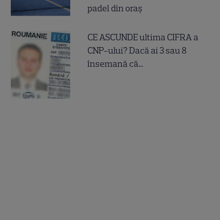
padel din oraș
CE ASCUNDE ultima CIFRA a
CNP-ului? Dacă ai 3 sau 8
însemană că...