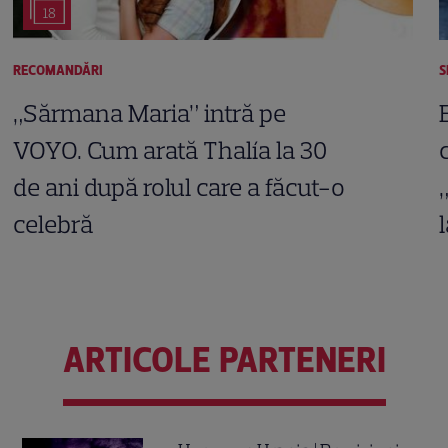
18
RECOMANDĂRI
S
„Sărmana Maria” intră pe
VOYO. Cum arată Thalía la 30
de ani după rolul care a făcut-o
celebră
ARTICOLE PARTENERI