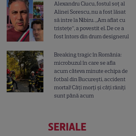
Alexandru Ciucu, fostul soț al
Alinei Sorescu, nu a fost lăsat
să intre la Nibiru. „Am aflat cu
tristețe”, a povestit el. De ce a
fost întors din drum designerul
Breaking tragic în România:
microbuzul în care se afla
acum câteva minute echipa de
fotbal din București, accident
mortal! Câți morți și câți răniți
sunt până acum
SERIALE