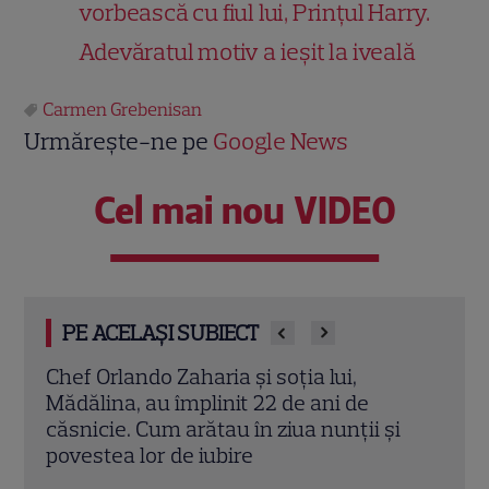
vorbească cu fiul lui, Prințul Harry.
Adevăratul motiv a ieșit la iveală
Carmen Grebenisan
Urmărește-ne pe
Google News
Cel mai nou VIDEO
PE ACELAȘI SUBIECT
Cine este Cosmin Curticăpean, soțul
Ceza
Laurei Cosoi. Afaceri, vârstă și povestea
dată
i
de iubire care durează de peste 10 ani
ales 
Citește mai multe
Citeș