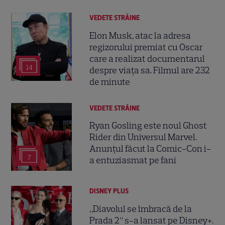
VEDETE STRĂINE
Elon Musk, atac la adresa
regizorului premiat cu Oscar
care a realizat documentarul
14
despre viața sa. Filmul are 232
de minute
VEDETE STRĂINE
Ryan Gosling este noul Ghost
Rider din Universul Marvel.
Anunțul făcut la Comic-Con i-
7
a entuziasmat pe fani
DISNEY PLUS
„Diavolul se îmbracă de la
Prada 2” s-a lansat pe Disney+.