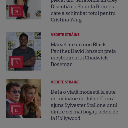
plecat din „Anatomia lui Grey”.
Discuția cu Shonda Rhimes
21
care a schimbat totul pentru
Cristina Yang
VEDETE STRĂINE
Marvel are un nou Black
Panther. David Jonsson preia
moștenirea lui Chadwick
3
Boseman
VEDETE STRĂINE
De la o viață modestă la sute
de milioane de dolari. Cum a
ajuns Sylvester Stallone unul
15
dintre cei mai bogați actori de
la Hollywood