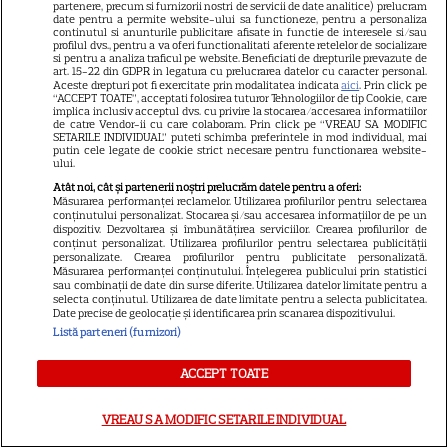
partenere, precum si furnizorii nostri de servicii de date analitice) prelucram
date pentru a permite website-ului sa functioneze, pentru a personaliza
continutul si anunturile publicitare afisate in functie de interesele si/sau
SKYSHOWTIME
profilul dvs., pentru a va oferi functionalitati aferente retelelor de socializare
si pentru a analiza traficul pe website. Beneficiati de drepturile prevazute de
art. 15-22 din GDPR in legatura cu prelucrarea datelor cu caracter personal.
Scarlett Johansson și Kristin
Aceste drepturi pot fi exercitate prin modalitatea indicata
aici
. Prin click pe
“ACCEPT TOATE”, acceptati folosirea tuturor Tehnologiilor de tip Cookie, care
Scott Thomas, din nou mamă
implica inclusiv acceptul dvs. cu privire la stocarea/accesarea informatiilor
și fiică pe ecran în „My
de catre Vendor-ii cu care colaboram. Prin click pe “VREAU SA MODIFIC
SETARILE INDIVIDUAL” puteti schimba preferintele in mod individual, mai
13
Mother's Wedding”. Când
putin cele legate de cookie strict necesare pentru functionarea website-
ului.
apare filmul pe SkyShowtime
Atât noi, cât și partenerii noștri prelucrăm datele pentru a oferi:
Măsurarea performanței reclamelor. Utilizarea profilurilor pentru selectarea
conținutului personalizat. Stocarea și/sau accesarea informațiilor de pe un
PRIME VIDEO
dispozitiv. Dezvoltarea și îmbunătățirea serviciilor. Crearea profilurilor de
conținut personalizat. Utilizarea profilurilor pentru selectarea publicității
Jamie Campbell Bower, starul
personalizate. Crearea profilurilor pentru publicitate personalizată.
Măsurarea performanței conținutului. Înțelegerea publicului prin statistici
din „Stranger Things”, intră în
sau combinații de date din surse diferite. Utilizarea datelor limitate pentru a
selecta conținutul. Utilizarea de date limitate pentru a selecta publicitatea.
universul „Stăpânul Inelelor”.
Date precise de geolocație și identificarea prin scanarea dispozitivului.
9
Ce rol legendar va interpreta în
Listă parteneri (furnizori)
sezonul 3
ACCEPT TOATE
NETFLIX
VREAU SA MODIFIC SETARILE INDIVIDUAL
„Palatul de Est”, noul fenomen