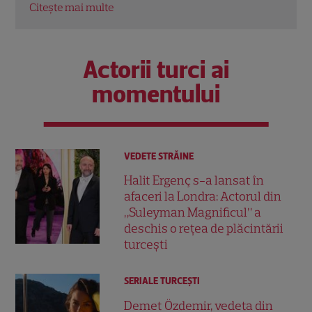
Actorii turci ai
momentului
VEDETE STRĂINE
Halit Ergenç s-a lansat în
afaceri la Londra: Actorul din
„Suleyman Magnificul” a
deschis o rețea de plăcintării
turcești
SERIALE TURCEŞTI
Demet Özdemir, vedeta din