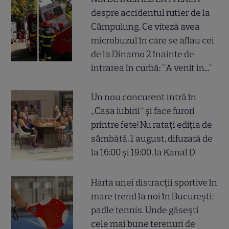
despre accidentul rutier de la
Câmpulung. Ce viteză avea
microbuzul în care se aflau cei
de la Dinamo 2 înainte de
intrarea în curbă: "A venit în..."
Un nou concurent intră în
„Casa iubirii” și face furori
printre fete! Nu ratați ediția de
sâmbătă, 1 august, difuzată de
la 16:00 și 19:00, la Kanal D
Harta unei distracții sportive în
mare trend la noi în București:
padle tennis. Unde găsești
cele mai bune terenuri de