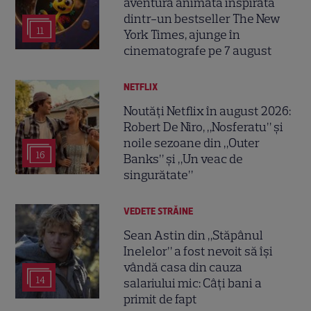
aventura animată inspirată
dintr-un bestseller The New
11
York Times, ajunge în
cinematografe pe 7 august
NETFLIX
Noutăți Netflix în august 2026:
Robert De Niro, „Nosferatu” și
noile sezoane din „Outer
16
Banks” și „Un veac de
singurătate”
VEDETE STRĂINE
Sean Astin din „Stăpânul
Inelelor” a fost nevoit să își
vândă casa din cauza
14
salariului mic: Câți bani a
primit de fapt