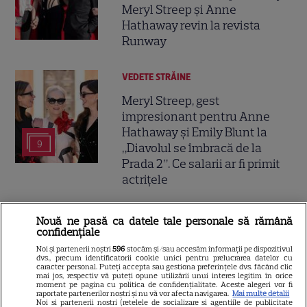
Meryl Streep și Anne
Hathaway revin la revista
Runway
VEDETE STRĂINE
Meryl Streep, gest
impresionant pentru Anne
Hathaway și Emily Blunt la
9
„Diavolul se îmbracă de la
Prada 2”. Ce salarii ar fi primit
actrițele
VEDETE STRĂINE
Nouă ne pasă ca datele tale personale să rămână
confidențiale
Tom Holland, decizie radicală
Noi și partenerii noștri
596
stocăm și/sau accesăm informații pe dispozitivul
pentru noul său film! Ce
dvs., precum identificatorii cookie unici pentru prelucrarea datelor cu
caracter personal. Puteți accepta sau gestiona preferințele dvs. făcând clic
promisiune a făcut actorul
mai jos, respectiv vă puteți opune utilizării unui interes legitim în orice
13
după momentele virale în care
moment pe pagina cu politica de confidențialitate. Aceste alegeri vor fi
raportate partenerilor noștri și nu vă vor afecta navigarea.
Mai multe detalii
a făcut senzație prin dans
Noi si partenerii nostri (retelele de socializare si agentiile de publicitate