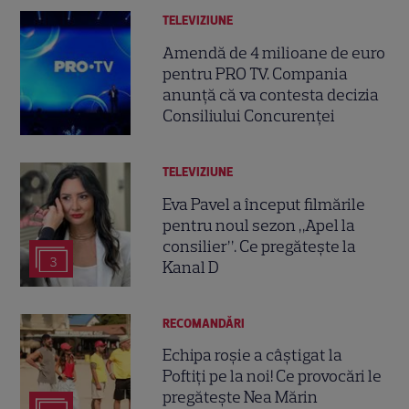
TELEVIZIUNE
Amendă de 4 milioane de euro
pentru PRO TV. Compania
anunță că va contesta decizia
Consiliului Concurenței
TELEVIZIUNE
Eva Pavel a început filmările
pentru noul sezon „Apel la
consilier”. Ce pregătește la
3
Kanal D
RECOMANDĂRI
Echipa roșie a câștigat la
Poftiți pe la noi! Ce provocări le
pregătește Nea Mărin