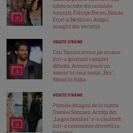
iubite actrițe din serialele
turcești. Fahriye Evcen, Hande
32
Erçel și Neslihan Atagül,
imagini din vacanță
VEDETE STRĂINE
Can Yaman revine pe ecrane
într-o ipostază complet
diferită. Actorul joacă un
31
avocat în noul serial „Bro”,
filmat în Italia
VEDETE STRĂINE
Primele imagini de la nunta
Damlei Sönmez. Actrița din
„Legea familiei” s-a căsătorit
13
într-o ceremonie discretă la
Istanbul