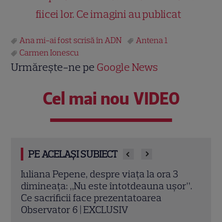
fiicei lor. Ce imagini au publicat
Ana mi-ai fost scrisă în ADN
Antena 1
Carmen Ionescu
Urmărește-ne pe
Google News
Cel mai nou VIDEO
PE ACELAȘI SUBIECT
Poftiți pe la noi – Poftiți la întrecere, 27
Top 
r”.
iulie 2026: Iulia Albu, Victor Slav și Selina
istor
intră în competiție. Ce surpriză le
comp
pregătește Nea Mărin
Citeș