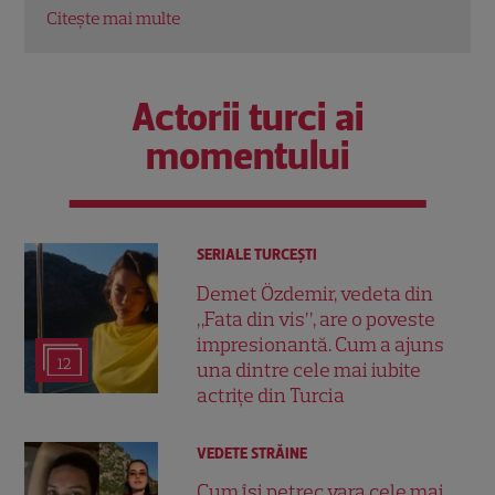
Citește mai multe
Actorii turci ai
momentului
SERIALE TURCEŞTI
Demet Özdemir, vedeta din
„Fata din vis”, are o poveste
impresionantă. Cum a ajuns
12
una dintre cele mai iubite
actrițe din Turcia
VEDETE STRĂINE
Cum își petrec vara cele mai