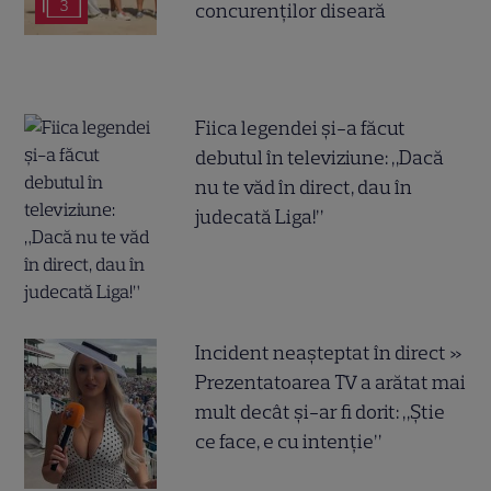
3
concurenților diseară
Fiica legendei și-a făcut
debutul în televiziune: „Dacă
nu te văd în direct, dau în
judecată Liga!”
Incident neașteptat în direct »
Prezentatoarea TV a arătat mai
mult decât și-ar fi dorit: „Știe
ce face, e cu intenție”