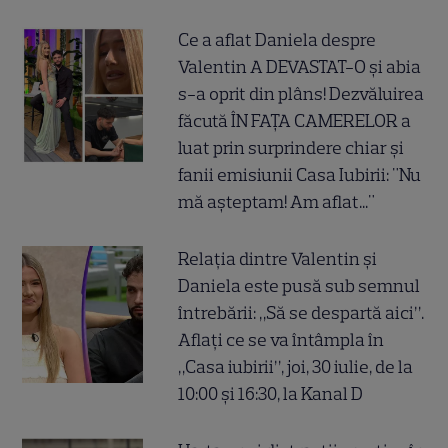
Ce a aflat Daniela despre
Valentin A DEVASTAT-O și abia
s-a oprit din plâns! Dezvăluirea
făcută ÎN FAȚA CAMERELOR a
luat prin surprindere chiar și
fanii emisiunii Casa Iubirii: "Nu
mă așteptam! Am aflat..."
Relația dintre Valentin și
Daniela este pusă sub semnul
întrebării: „Să se despartă aici”.
Aflați ce se va întâmpla în
„Casa iubirii”, joi, 30 iulie, de la
10:00 și 16:30, la Kanal D