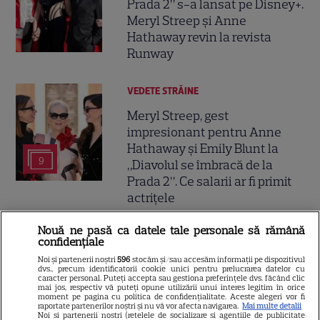
Prada 2” s-a lansat pe Disney+.
Meryl Streep și Anne
Hathaway revin la revista
Runway
VEDETE STRĂINE
Meryl Streep, gest
impresionant pentru Anne
Hathaway și Emily Blunt la
9
„Diavolul se îmbracă de la
Prada 2”. Ce salarii ar fi primit
actrițele
Nouă ne pasă ca datele tale personale să rămână
VEDETE STRĂINE
confidențiale
Tom Holland, decizie radicală
Noi și partenerii noștri
596
stocăm și/sau accesăm informații pe dispozitivul
dvs., precum identificatorii cookie unici pentru prelucrarea datelor cu
pentru noul său film! Ce
caracter personal. Puteți accepta sau gestiona preferințele dvs. făcând clic
mai jos, respectiv vă puteți opune utilizării unui interes legitim în orice
promisiune a făcut actorul
moment pe pagina cu politica de confidențialitate. Aceste alegeri vor fi
13
raportate partenerilor noștri și nu vă vor afecta navigarea.
Mai multe detalii
după momentele virale în care
Noi si partenerii nostri (retelele de socializare si agentiile de publicitate