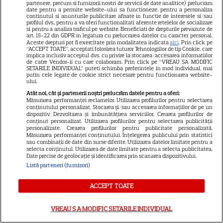
a făcut senzație prin dans
partenere, precum si furnizorii nostri de servicii de date analitice) prelucram
date pentru a permite website-ului sa functioneze, pentru a personaliza
continutul si anunturile publicitare afisate in functie de interesele si/sau
profilul dvs., pentru a va oferi functionalitati aferente retelelor de socializare
si pentru a analiza traficul pe website. Beneficiati de drepturile prevazute de
SKYSHOWTIME
art. 15-22 din GDPR in legatura cu prelucrarea datelor cu caracter personal.
Aceste drepturi pot fi exercitate prin modalitatea indicata
aici
. Prin click pe
Scarlett Johansson și Kristin
“ACCEPT TOATE”, acceptati folosirea tuturor Tehnologiilor de tip Cookie, care
implica inclusiv acceptul dvs. cu privire la stocarea/accesarea informatiilor
Scott Thomas, din nou mamă
de catre Vendor-ii cu care colaboram. Prin click pe “VREAU SA MODIFIC
SETARILE INDIVIDUAL” puteti schimba preferintele in mod individual, mai
și fiică pe ecran în „My
putin cele legate de cookie strict necesare pentru functionarea website-
13
Mother's Wedding”. Când
ului.
apare filmul pe SkyShowtime
Atât noi, cât și partenerii noștri prelucrăm datele pentru a oferi:
Măsurarea performanței reclamelor. Utilizarea profilurilor pentru selectarea
conținutului personalizat. Stocarea și/sau accesarea informațiilor de pe un
dispozitiv. Dezvoltarea și îmbunătățirea serviciilor. Crearea profilurilor de
PRIME VIDEO
conținut personalizat. Utilizarea profilurilor pentru selectarea publicității
personalizate. Crearea profilurilor pentru publicitate personalizată.
Măsurarea performanței conținutului. Înțelegerea publicului prin statistici
Jamie Campbell Bower, starul
sau combinații de date din surse diferite. Utilizarea datelor limitate pentru a
din „Stranger Things”, intră în
selecta conținutul. Utilizarea de date limitate pentru a selecta publicitatea.
Date precise de geolocație și identificarea prin scanarea dispozitivului.
universul „Stăpânul Inelelor”.
Listă parteneri (furnizori)
9
Ce rol legendar va interpreta în
sezonul 3
ACCEPT TOATE
NETFLIX
VREAU SA MODIFIC SETARILE INDIVIDUAL