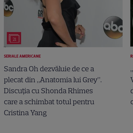
21
SERIALE AMERICANE
R
Sandra Oh dezvăluie de ce a
plecat din „Anatomia lui Grey”.
Discuția cu Shonda Rhimes
care a schimbat totul pentru
Cristina Yang