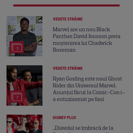
VEDETE STRĂINE
Marvel are un nou Black
Panther. David Jonsson preia
moștenirea lui Chadwick
3
Boseman
VEDETE STRĂINE
Ryan Gosling este noul Ghost
Rider din Universul Marvel.
Anunțul făcut la Comic-Con i-
7
a entuziasmat pe fani
DISNEY PLUS
„Diavolul se îmbracă de la