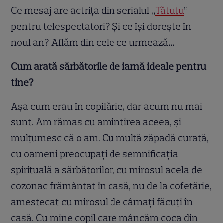
Ce mesaj are actrița din serialul „
Tătuțu
”
pentru telespectatori? Și ce își dorește în
noul an? Aflăm din cele ce urmează…
Cum arată sărbătorile de iarnă ideale pentru
tine?
Aşa cum erau în copilărie, dar acum nu mai
sunt. Am rămas cu amintirea aceea, şi
mulţumesc că o am. Cu multă zăpadă curată,
cu oameni preocupaţi de semnificaţia
spirituală a sărbătorilor, cu mirosul acela de
cozonac frământat în casă, nu de la cofetărie,
amestecat cu mirosul de cârnaţi făcuţi în
casă. Cu mine copil care mâncăm coca din