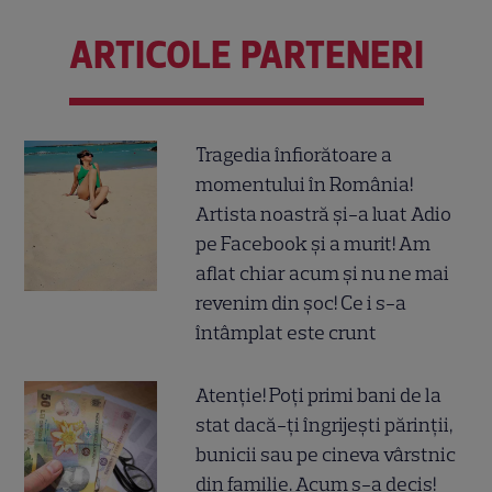
ARTICOLE PARTENERI
Tragedia înfiorătoare a
momentului în România!
Artista noastră și-a luat Adio
pe Facebook și a murit! Am
aflat chiar acum și nu ne mai
revenim din șoc! Ce i s-a
întâmplat este crunt
Atenție! Poți primi bani de la
stat dacă-ți îngrijești părinții,
bunicii sau pe cineva vârstnic
din familie. Acum s-a decis!