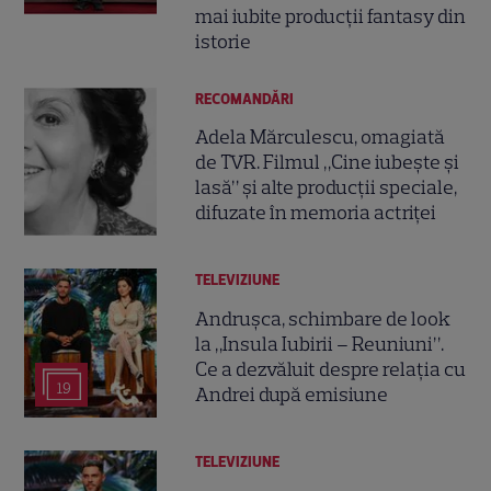
mai iubite producții fantasy din
istorie
RECOMANDĂRI
Adela Mărculescu, omagiată
de TVR. Filmul „Cine iubește și
lasă” și alte producții speciale,
difuzate în memoria actriței
TELEVIZIUNE
Andrușca, schimbare de look
la „Insula Iubirii – Reuniuni”.
Ce a dezvăluit despre relația cu
19
Andrei după emisiune
TELEVIZIUNE