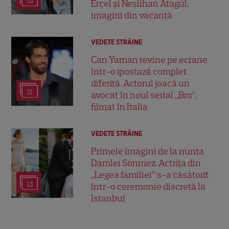
32
Erçel și Neslihan Atagül,
imagini din vacanță
VEDETE STRĂINE
Can Yaman revine pe ecrane
într-o ipostază complet
diferită. Actorul joacă un
31
avocat în noul serial „Bro”,
filmat în Italia
VEDETE STRĂINE
Primele imagini de la nunta
Damlei Sönmez. Actrița din
„Legea familiei” s-a căsătorit
13
într-o ceremonie discretă la
Istanbul