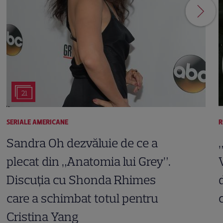
21
SERIALE AMERICANE
R
Sandra Oh dezvăluie de ce a
plecat din „Anatomia lui Grey”.
Discuția cu Shonda Rhimes
care a schimbat totul pentru
Cristina Yang