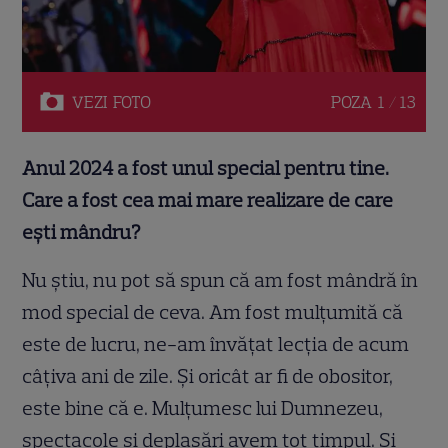
VEZI
FOTO
POZA
1 / 13
Anul 2024 a fost unul special pentru tine.
Care a fost cea mai mare realizare de care
ești mândru?
Nu ştiu, nu pot să spun că am fost mândră în
mod special de ceva. Am fost mulţumită că
este de lucru, ne-am învăţat lecţia de acum
câţiva ani de zile. Şi oricât ar fi de obositor,
este bine că e. Mulţumesc lui Dumnezeu,
spectacole şi deplasări avem tot timpul. Şi