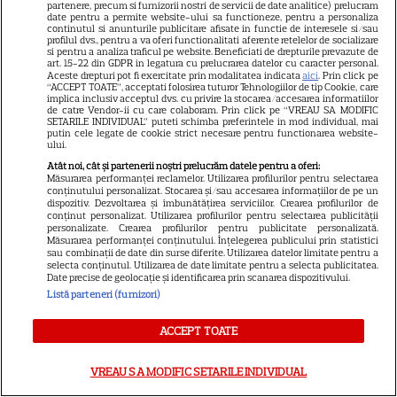
partenere, precum si furnizorii nostri de servicii de date analitice) prelucram
date pentru a permite website-ului sa functioneze, pentru a personaliza
continutul si anunturile publicitare afisate in functie de interesele si/sau
NETFLIX
profilul dvs., pentru a va oferi functionalitati aferente retelelor de socializare
si pentru a analiza traficul pe website. Beneficiati de drepturile prevazute de
Noutăți Netflix în august 2026:
art. 15-22 din GDPR in legatura cu prelucrarea datelor cu caracter personal.
Aceste drepturi pot fi exercitate prin modalitatea indicata
aici
. Prin click pe
Robert De Niro, „Nosferatu” și
“ACCEPT TOATE”, acceptati folosirea tuturor Tehnologiilor de tip Cookie, care
implica inclusiv acceptul dvs. cu privire la stocarea/accesarea informatiilor
noile sezoane din „Outer
de catre Vendor-ii cu care colaboram. Prin click pe “VREAU SA MODIFIC
16
Banks” și „Un veac de
SETARILE INDIVIDUAL” puteti schimba preferintele in mod individual, mai
putin cele legate de cookie strict necesare pentru functionarea website-
singurătate”
ului.
Atât noi, cât și partenerii noștri prelucrăm datele pentru a oferi:
Măsurarea performanței reclamelor. Utilizarea profilurilor pentru selectarea
VEDETE STRĂINE
conținutului personalizat. Stocarea și/sau accesarea informațiilor de pe un
dispozitiv. Dezvoltarea și îmbunătățirea serviciilor. Crearea profilurilor de
conținut personalizat. Utilizarea profilurilor pentru selectarea publicității
Sean Astin din „Stăpânul
personalizate. Crearea profilurilor pentru publicitate personalizată.
Inelelor” a fost nevoit să își
Măsurarea performanței conținutului. Înțelegerea publicului prin statistici
sau combinații de date din surse diferite. Utilizarea datelor limitate pentru a
vândă casa din cauza
selecta conținutul. Utilizarea de date limitate pentru a selecta publicitatea.
14
Date precise de geolocație și identificarea prin scanarea dispozitivului.
salariului mic: Câți bani a
Listă parteneri (furnizori)
primit de fapt
ACCEPT TOATE
VEDETE STRĂINE
VREAU SA MODIFIC SETARILE INDIVIDUAL
Elon Musk, atac la adresa