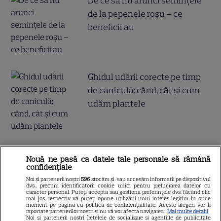
De ce să nu arunci semințele
de la pepenele roșu – ce
beneficii au
Ghidul udării corecte pe timp
de caniculă: când, cât şi cum
udăm plantele
Nouă ne pasă ca datele tale personale să rămână
confidențiale
ALTE ARTICOLE
Noi și partenerii noștri
596
stocăm și/sau accesăm informații pe dispozitivul
dvs., precum identificatorii cookie unici pentru prelucrarea datelor cu
INTERESANTE
caracter personal. Puteți accepta sau gestiona preferințele dvs. făcând clic
mai jos, respectiv vă puteți opune utilizării unui interes legitim în orice
moment pe pagina cu politica de confidențialitate. Aceste alegeri vor fi
raportate partenerilor noștri și nu vă vor afecta navigarea.
Mai multe detalii
Noi si partenerii nostri (retelele de socializare si agentiile de publicitate