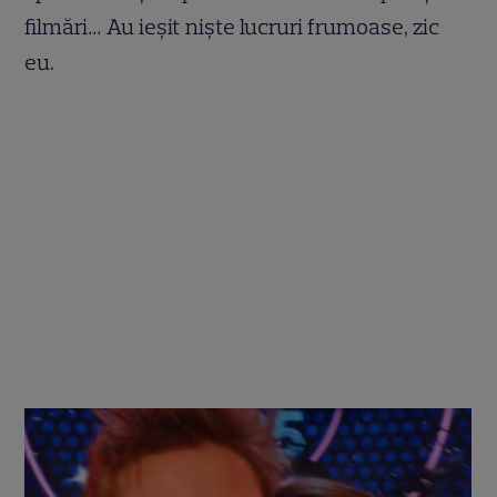
filmări… Au ieşit nişte lucruri frumoase, zic
eu.