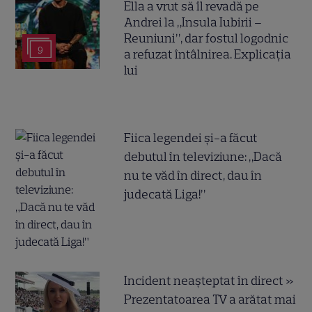
Ella a vrut să îl revadă pe
Andrei la „Insula Iubirii –
Reuniuni”, dar fostul logodnic
9
a refuzat întâlnirea. Explicația
lui
Fiica legendei și-a făcut
debutul în televiziune: „Dacă
nu te văd în direct, dau în
judecată Liga!”
Incident neașteptat în direct »
Prezentatoarea TV a arătat mai