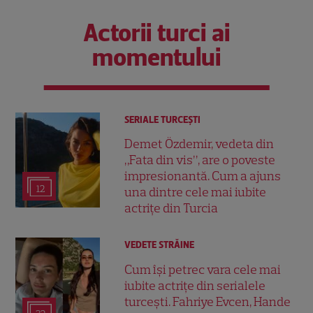
Actorii turci ai
momentului
SERIALE TURCEŞTI
Demet Özdemir, vedeta din
„Fata din vis”, are o poveste
impresionantă. Cum a ajuns
12
una dintre cele mai iubite
actrițe din Turcia
VEDETE STRĂINE
Cum își petrec vara cele mai
iubite actrițe din serialele
turcești. Fahriye Evcen, Hande