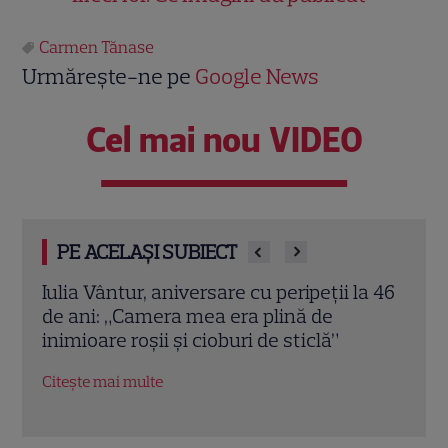
Carmen Tănase
Urmărește-ne pe
Google News
Cel mai nou VIDEO
PE ACELAȘI SUBIECT
ții la 46
EXCLUSIV. Alexandra Tudor dezvăluie ce
de
face fiica ei când ajunge în redacția
lă”
Antena 1 și unde au plecat în vacanță
Citește mai multe