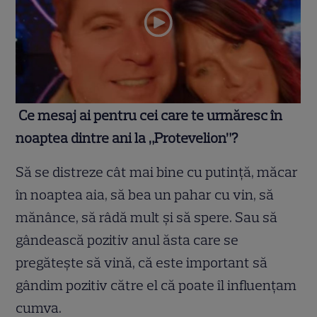
Ce mesaj ai pentru cei care te urmăresc în
noaptea dintre ani la „Protevelion”?
Să se distreze cât mai bine cu putinţă, măcar
în noaptea aia, să bea un pahar cu vin, să
mănânce, să râdă mult şi să spere. Sau să
gândească pozitiv anul ăsta care se
pregăteşte să vină, că este important să
gândim pozitiv către el că poate îl influenţam
cumva.