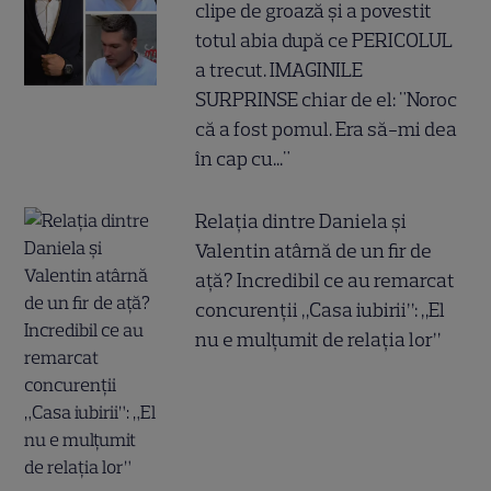
clipe de groază și a povestit
totul abia după ce PERICOLUL
a trecut. IMAGINILE
SURPRINSE chiar de el: "Noroc
că a fost pomul. Era să-mi dea
în cap cu..."
Relația dintre Daniela și
Valentin atârnă de un fir de
ață? Incredibil ce au remarcat
concurenții „Casa iubirii”: „El
nu e mulțumit de relația lor”