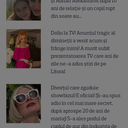
și Adrian Alexandrov, după 10
ani de relație și un copil rupt
din soare au...
Doliu la TV! Anunțul tragic al
dimineții a venit acum și
frânge inimi! A murit subit
prezentatoarea TV care ani de
zile ne-a adus știri de pe
Litoral
Divorțul care zguduie
showbizul! E oficial! Și-au spus
adio în cel mai mare secret,
după aproape 20 de ani de
mariaj! S-a ales praful de
cuplul de aur din industria de