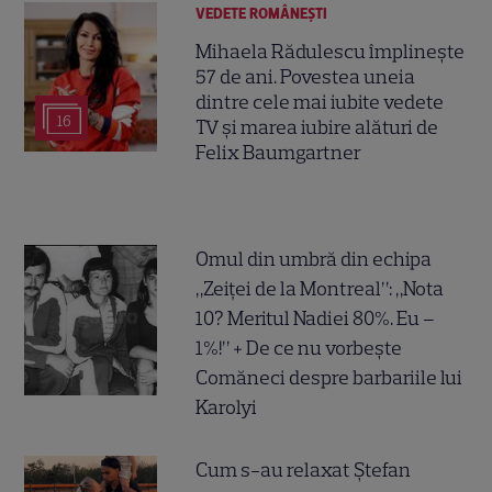
VEDETE ROMÂNEŞTI
Mihaela Rădulescu împlinește
57 de ani. Povestea uneia
dintre cele mai iubite vedete
16
TV și marea iubire alături de
Felix Baumgartner
Omul din umbră din echipa
„Zeiței de la Montreal”: „Nota
10? Meritul Nadiei 80%. Eu –
1%!” + De ce nu vorbește
Comăneci despre barbariile lui
Karolyi
Cum s-au relaxat Ștefan