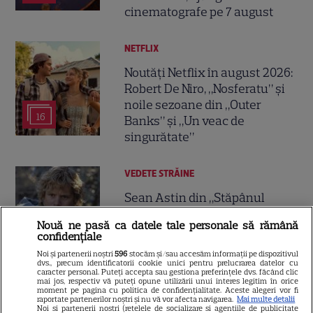
cinematografe pe 7 august
NETFLIX
Noutăți Netflix în august 2026:
Robert De Niro, „Nosferatu” și
noile sezoane din „Outer
16
Banks” și „Un veac de
singurătate”
VEDETE STRĂINE
Sean Astin din „Stăpânul
Inelelor” a fost nevoit să își
Nouă ne pasă ca datele tale personale să rămână
vândă casa din cauza
confidențiale
14
salariului mic: Câți bani a
Noi și partenerii noștri
596
stocăm și/sau accesăm informații pe dispozitivul
primit de fapt
dvs., precum identificatorii cookie unici pentru prelucrarea datelor cu
caracter personal. Puteți accepta sau gestiona preferințele dvs. făcând clic
mai jos, respectiv vă puteți opune utilizării unui interes legitim în orice
moment pe pagina cu politica de confidențialitate. Aceste alegeri vor fi
VEDETE STRĂINE
raportate partenerilor noștri și nu vă vor afecta navigarea.
Mai multe detalii
Noi si partenerii nostri (retelele de socializare si agentiile de publicitate