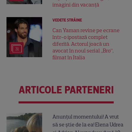
imagini din vacanță
VEDETE STRĂINE
Can Yaman revine pe ecrane
într-o ipostază complet
diferită. Actorul joacă un
31
avocat în noul serial „Bro”,
filmat în Italia
ARTICOLE PARTENERI
Anunțul momentului! A vrut
să se știe de la ea! Elena Udrea