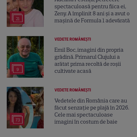
spectaculoasă pentru fiica ei,
Zeny. A împlinit 8 ani și a avut o
21
mașină de Formula 1 adevărată
VEDETE ROMÂNEŞTI
Emil Boc, imagini din propria
grădină. Primarul Clujului a
arătat prima recoltă de roșii
9
cultivate acasă
VEDETE ROMÂNEŞTI
Vedetele din România care au
făcut senzație pe plajă în 2026.
Cele mai spectaculoase
73
imagini în costum de baie