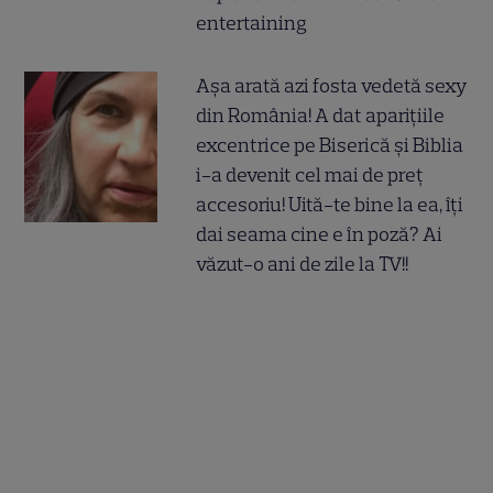
entertaining
Așa arată azi fosta vedetă sexy
din România! A dat aparițiile
excentrice pe Biserică și Biblia
i-a devenit cel mai de preț
accesoriu! Uită-te bine la ea, îți
dai seama cine e în poză? Ai
văzut-o ani de zile la TV!!