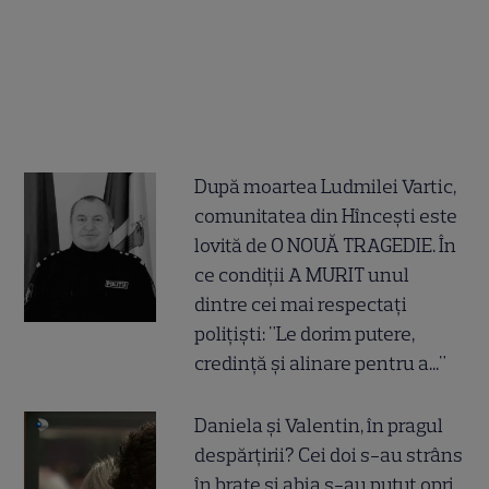
După moartea Ludmilei Vartic,
comunitatea din Hîncești este
lovită de O NOUĂ TRAGEDIE. În
ce condiții A MURIT unul
dintre cei mai respectați
polițiști: "Le dorim putere,
credință și alinare pentru a..."
Daniela și Valentin, în pragul
despărțirii? Cei doi s-au strâns
în brațe și abia s-au putut opri