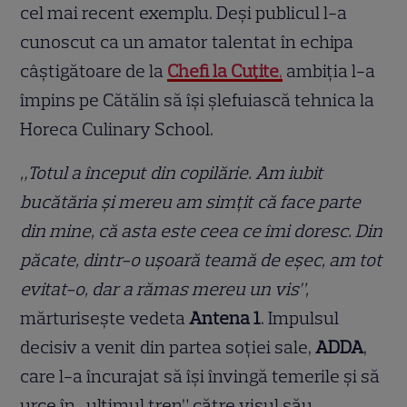
cel mai recent exemplu. Deși publicul l-a
cunoscut ca un amator talentat în echipa
câștigătoare de la
Chefi la Cuțite
,
ambiția l-a
împins pe Cătălin să își șlefuiască tehnica la
Horeca Culinary School.
„Totul a început din copilărie. Am iubit
bucătăria și mereu am simțit că face parte
din mine, că asta este ceea ce îmi doresc. Din
păcate, dintr-o ușoară teamă de eșec, am tot
evitat-o, dar a rămas mereu un vis”,
mărturisește vedeta
Antena 1
. Impulsul
decisiv a venit din partea soției sale,
ADDA
,
care l-a încurajat să își învingă temerile și să
urce în „ultimul tren” către visul său.