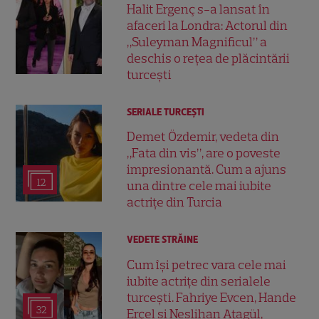
Halit Ergenç s-a lansat în
afaceri la Londra: Actorul din
„Suleyman Magnificul” a
deschis o rețea de plăcintării
turcești
SERIALE TURCEŞTI
Demet Özdemir, vedeta din
„Fata din vis”, are o poveste
impresionantă. Cum a ajuns
12
una dintre cele mai iubite
actrițe din Turcia
VEDETE STRĂINE
Cum își petrec vara cele mai
iubite actrițe din serialele
turcești. Fahriye Evcen, Hande
32
Erçel și Neslihan Atagül,