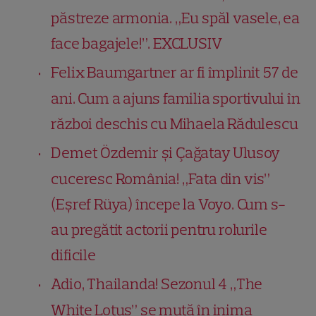
păstreze armonia. „Eu spăl vasele, ea
face bagajele!”. EXCLUSIV
Felix Baumgartner ar fi împlinit 57 de
ani. Cum a ajuns familia sportivului în
război deschis cu Mihaela Rădulescu
Demet Özdemir și Çağatay Ulusoy
cuceresc România! „Fata din vis”
(Eşref Rüya) începe la Voyo. Cum s-
au pregătit actorii pentru rolurile
dificile
Adio, Thailanda! Sezonul 4 „The
White Lotus” se mută în inima