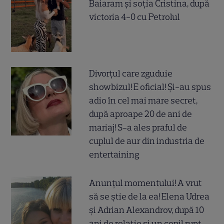
Baiaram și soția Cristina, după
victoria 4-0 cu Petrolul
Divorțul care zguduie
showbizul! E oficial! Și-au spus
adio în cel mai mare secret,
după aproape 20 de ani de
mariaj! S-a ales praful de
cuplul de aur din industria de
entertaining
Anunțul momentului! A vrut
să se știe de la ea! Elena Udrea
și Adrian Alexandrov, după 10
ani de relație și un copil rupt