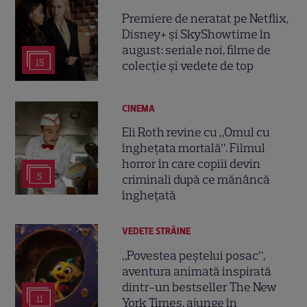
Premiere de neratat pe Netflix,
Disney+ și SkyShowtime în
august: seriale noi, filme de
15
colecție și vedete de top
CINEMA
Eli Roth revine cu „Omul cu
înghețata mortală”. Filmul
horror în care copiii devin
5
criminali după ce mănâncă
înghețată
VEDETE STRĂINE
„Povestea peștelui posac”,
aventura animată inspirată
dintr-un bestseller The New
11
York Times, ajunge în