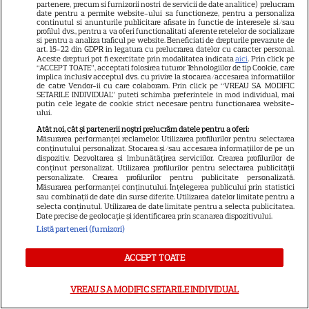
partenere, precum si furnizorii nostri de servicii de date analitice) prelucram
Elon Musk, atac la adresa
date pentru a permite website-ului sa functioneze, pentru a personaliza
continutul si anunturile publicitare afisate in functie de interesele si/sau
regizorului premiat cu Oscar
profilul dvs., pentru a va oferi functionalitati aferente retelelor de socializare
care a realizat documentarul
si pentru a analiza traficul pe website. Beneficiati de drepturile prevazute de
art. 15-22 din GDPR in legatura cu prelucrarea datelor cu caracter personal.
14
despre viața sa. Filmul are 232
Aceste drepturi pot fi exercitate prin modalitatea indicata
aici
. Prin click pe
“ACCEPT TOATE”, acceptati folosirea tuturor Tehnologiilor de tip Cookie, care
de minute
implica inclusiv acceptul dvs. cu privire la stocarea/accesarea informatiilor
de catre Vendor-ii cu care colaboram. Prin click pe “VREAU SA MODIFIC
SETARILE INDIVIDUAL” puteti schimba preferintele in mod individual, mai
putin cele legate de cookie strict necesare pentru functionarea website-
VEDETE STRĂINE
ului.
Atât noi, cât și partenerii noștri prelucrăm datele pentru a oferi:
Marvel are un nou Black
Măsurarea performanței reclamelor. Utilizarea profilurilor pentru selectarea
Panther. David Jonsson preia
conținutului personalizat. Stocarea și/sau accesarea informațiilor de pe un
dispozitiv. Dezvoltarea și îmbunătățirea serviciilor. Crearea profilurilor de
moștenirea lui Chadwick
conținut personalizat. Utilizarea profilurilor pentru selectarea publicității
3
personalizate. Crearea profilurilor pentru publicitate personalizată.
Boseman
Măsurarea performanței conținutului. Înțelegerea publicului prin statistici
sau combinații de date din surse diferite. Utilizarea datelor limitate pentru a
selecta conținutul. Utilizarea de date limitate pentru a selecta publicitatea.
Date precise de geolocație și identificarea prin scanarea dispozitivului.
VEDETE STRĂINE
Listă parteneri (furnizori)
Ryan Gosling este noul Ghost
ACCEPT TOATE
Rider din Universul Marvel.
Anunțul făcut la Comic-Con i-
VREAU SA MODIFIC SETARILE INDIVIDUAL
7
a entuziasmat pe fani