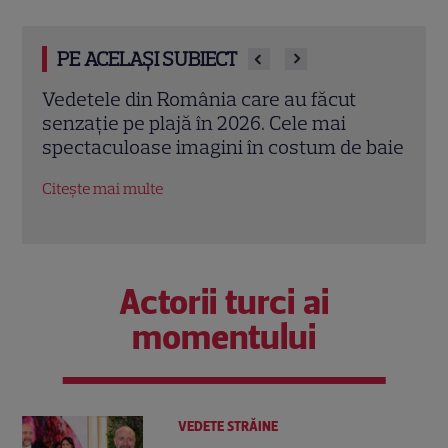
PE ACELAȘI SUBIECT
Mihaela Rădulescu împlinește 57 de ani.
Adel
Povestea uneia dintre cele mai iubite
„Făr
 baie
vedete TV și marea iubire alături de Felix
seri
Baumgartner
Citeș
Citește mai multe
Actorii turci ai
momentului
VEDETE STRĂINE