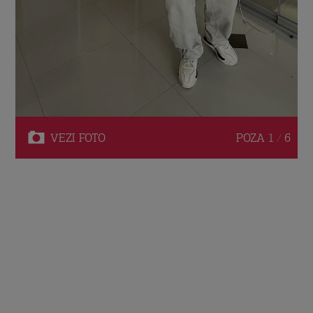
VEZI
FOTO
POZA
1 / 6