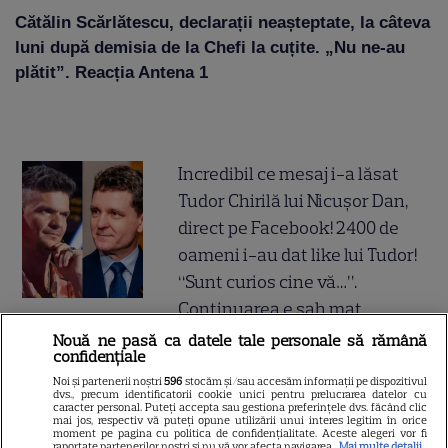
Cătălin Scărlătescu, declarații neașteptate, la câteva
luni după demisia de la Chefi la cuțite. „Nu ne-au
plătit”. Reacția Antena 1
Incredibil ce mesaj i-a lăsat
Tudor Chirilă lui Nicușor Dan,
direct pe Facebook! 2400 de
oameni i-au dat like lui Tudor!
“Sunt curios cine vă…”.
Continuarea e șah mat
Nouă ne pasă ca datele tale personale să rămână
confidențiale
Gata, e oficial! Ce salariu are
Noi și partenerii noștri
596
stocăm și/sau accesăm informații pe dispozitivul
Mirabela Grădinaru, dar asta
dvs., precum identificatorii cookie unici pentru prelucrarea datelor cu
caracter personal. Puteți accepta sau gestiona preferințele dvs. făcând clic
nu e tot! Surpriza uriașă din
mai jos, respectiv vă puteți opune utilizării unui interes legitim în orice
moment pe pagina cu politica de confidențialitate. Aceste alegeri vor fi
declarația de avere! Da, scrie
raportate partenerilor noștri și nu vă vor afecta navigarea.
Mai multe detalii