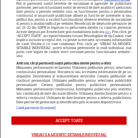
Noi si partenerii nostri (retelele de socializare si agentiile de publicitate
negru pe alb! O cheamă…
partenere, precum si furnizorii nostri de servicii de date analitice) prelucram
date pentru a permite website-ului sa functioneze, pentru a personaliza
continutul si anunturile publicitare afisate in functie de interesele si/sau
profilul dvs., pentru a va oferi functionalitati aferente retelelor de socializare
si pentru a analiza traficul pe website. Beneficiati de drepturile prevazute de
Jorge, revoltat după ce și-a
art. 15-22 din GDPR in legatura cu prelucrarea datelor cu caracter personal.
Aceste drepturi pot fi exercitate prin modalitatea indicata
aici
. Prin click pe
găsit apartamentul de la mare
“ACCEPT TOATE”, acceptati folosirea tuturor Tehnologiilor de tip Cookie, care
implica inclusiv acceptul dvs. cu privire la stocarea/accesarea informatiilor
devastat. Ce au lăsat în urmă
de catre Vendor-ii cu care colaboram. Prin click pe “VREAU SA MODIFIC
SETARILE INDIVIDUAL” puteti schimba preferintele in mod individual, mai
turiștii este strigător la Cer
putin cele legate de cookie strict necesare pentru functionarea website-
ului.
Atât noi, cât și partenerii noștri prelucrăm datele pentru a oferi:
Măsurarea performanței reclamelor. Utilizarea profilurilor pentru selectarea
conținutului personalizat. Stocarea și/sau accesarea informațiilor de pe un
dispozitiv. Dezvoltarea și îmbunătățirea serviciilor. Crearea profilurilor de
Fiul Deei și al lui Dinu Maxer a
conținut personalizat. Utilizarea profilurilor pentru selectarea publicității
personalizate. Crearea profilurilor pentru publicitate personalizată.
intrat la un liceu de renume
Măsurarea performanței conținutului. Înțelegerea publicului prin statistici
din București. Andreas, admis
sau combinații de date din surse diferite. Utilizarea datelor limitate pentru a
selecta conținutul. Utilizarea de date limitate pentru a selecta publicitatea.
fără meditații, cu note maxime
Date precise de geolocație și identificarea prin scanarea dispozitivului.
Listă parteneri (furnizori)
ACCEPT TOATE
VREAU SA MODIFIC SETARILE INDIVIDUAL