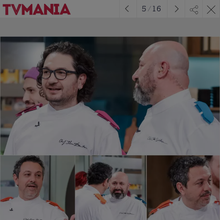
5
/
16