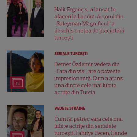
Halit Ergenç s-a lansat în
afaceri la Londra: Actorul din
„Suleyman Magnificul” a
deschis o rețea de plăcintării
turcești
SERIALE TURCEŞTI
Demet Özdemir, vedeta din
„Fata din vis”, are o poveste
impresionantă. Cum a ajuns
12
una dintre cele mai iubite
actrițe din Turcia
VEDETE STRĂINE
Cum își petrec vara cele mai
iubite actrițe din serialele
turcești. Fahriye Evcen, Hande