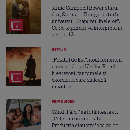
Jamie Campbell Bower, starul
din „Stranger Things”, intră în
universul „Stăpânul Inelelor”.
9
Ce rol legendar va interpreta în
sezonul 3
NETFLIX
„Palatul de Est”, noul fenomen
coreean de pe Netflix: Regele
blestemat, fantomele și
5
exorcistul care sfidează
moartea
PRIME VIDEO
Când „Fălci” se întâlnește cu
„Coborâre întunecată”:
Producția claustrofobă de pe