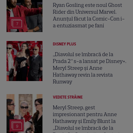
Ryan Gosling este noul Ghost
Rider din Universul Marvel.
Anunțul făcut la Comic-Con i-
7
a entuziasmat pe fani
DISNEY PLUS
„Diavolul se îmbracă de la
Prada 2” s-a lansat pe Disney+.
Meryl Streep și Anne
Hathaway revin la revista
Runway
VEDETE STRĂINE
Meryl Streep, gest
impresionant pentru Anne
Hathaway și Emily Blunt la
9
„Diavolul se îmbracă de la