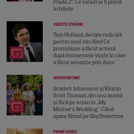
Prada 2”. Ce salarii ar fi primit
actrițele
VEDETE STRĂINE
Tom Holland, decizie radicală
pentru noul său film! Ce
promisiune a făcut actorul
13
după momentele virale în care
a făcut senzație prin dans
SKYSHOWTIME
Scarlett Johansson și Kristin
Scott Thomas, din nou mamă
și fiică pe ecran în „My
13
Mother's Wedding”. Când
apare filmul pe SkyShowtime
PRIME VIDEO