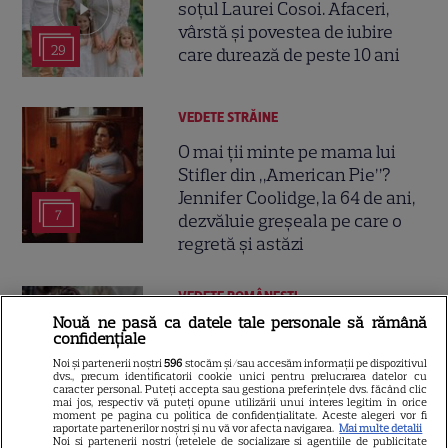
soțul Laurei Cosoi. Afaceri,
vârstă și povestea de iubire
29
care durează de peste 10 ani
VEDETE STRĂINE
O mai ții minte pe mama lui
Stifler din „American Pie”?
Jennifer Coolidge, la 64 de ani,
7
dezvăluie greșeala pe care o
regretă și astăzi
VEDETE ROMÂNEŞTI
Nouă ne pasă ca datele tale personale să rămână
Cezar Ouatu a devenit tată
confidențiale
pentru prima dată la 46 de ani.
Noi și partenerii noștri
596
stocăm și/sau accesăm informații pe dispozitivul
Ce nume deosebit a ales
dvs., precum identificatorii cookie unici pentru prelucrarea datelor cu
caracter personal. Puteți accepta sau gestiona preferințele dvs. făcând clic
4
pentru fetița lui
mai jos, respectiv vă puteți opune utilizării unui interes legitim în orice
moment pe pagina cu politica de confidențialitate. Aceste alegeri vor fi
raportate partenerilor noștri și nu vă vor afecta navigarea.
Mai multe detalii
Noi si partenerii nostri (retelele de socializare si agentiile de publicitate