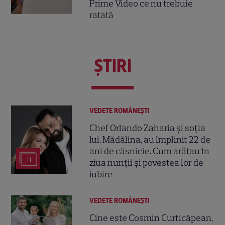
Prime Video ce nu trebuie
ratată
ŞTIRI
VEDETE ROMÂNEŞTI
Chef Orlando Zaharia și soția
lui, Mădălina, au împlinit 22 de
ani de căsnicie. Cum arătau în
11
ziua nunții și povestea lor de
iubire
VEDETE ROMÂNEŞTI
Cine este Cosmin Curticăpean,