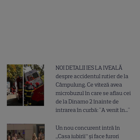
NOI DETALII IES LA IVEALĂ
despre accidentul rutier de la
Câmpulung. Ce viteză avea
microbuzul în care se aflau cei
de la Dinamo 2 înainte de
intrarea în curbă: "A venit în..."
Un nou concurent intră în
„Casa iubirii” și face furori