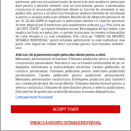
partenere, precum si furnizorii nostri de servicii de date analitice) prelucram
TELEVIZIUNE
date pentru a permite website-ului sa functioneze, pentru a personaliza
continutul si anunturile publicitare afisate in functie de interesele si/sau
profilul dvs., pentru a va oferi functionalitati aferente retelelor de socializare
Grila TV de toamnă 2026: toate
si pentru a analiza traficul pe website. Beneficiati de drepturile prevazute de
premierele confirmate la Pro
art. 15-22 din GDPR in legatura cu prelucrarea datelor cu caracter personal.
Aceste drepturi pot fi exercitate prin modalitatea indicata
aici
. Prin click pe
TV și Antena 1. Ce show-uri și
“ACCEPT TOATE”, acceptati folosirea tuturor Tehnologiilor de tip Cookie, care
implica inclusiv acceptul dvs. cu privire la stocarea/accesarea informatiilor
9
seriale revin din septembrie
de catre Vendor-ii cu care colaboram. Prin click pe “VREAU SA MODIFIC
SETARILE INDIVIDUAL” puteti schimba preferintele in mod individual, mai
putin cele legate de cookie strict necesare pentru functionarea website-
ului.
VEDETE STRĂINE
Atât noi, cât și partenerii noștri prelucrăm datele pentru a oferi:
Măsurarea performanței reclamelor. Utilizarea profilurilor pentru selectarea
Jennifer Garner, ieșire rară la
conținutului personalizat. Stocarea și/sau accesarea informațiilor de pe un
dispozitiv. Dezvoltarea și îmbunătățirea serviciilor. Crearea profilurilor de
prânz cu fiica ei, Violet. Cum au
conținut personalizat. Utilizarea profilurilor pentru selectarea publicității
personalizate. Crearea profilurilor pentru publicitate personalizată.
fost surprinse cele două
Măsurarea performanței conținutului. Înțelegerea publicului prin statistici
sau combinații de date din surse diferite. Utilizarea datelor limitate pentru a
selecta conținutul. Utilizarea de date limitate pentru a selecta publicitatea.
Date precise de geolocație și identificarea prin scanarea dispozitivului.
Listă parteneri (furnizori)
TELEVIZIUNE
ACCEPT TOATE
Eren Kasikci, fost câștigător
MasterChef Turcia, a murit la
VREAU SA MODIFIC SETARILE INDIVIDUAL
37 de ani. Bucătarul a fost găsit
17