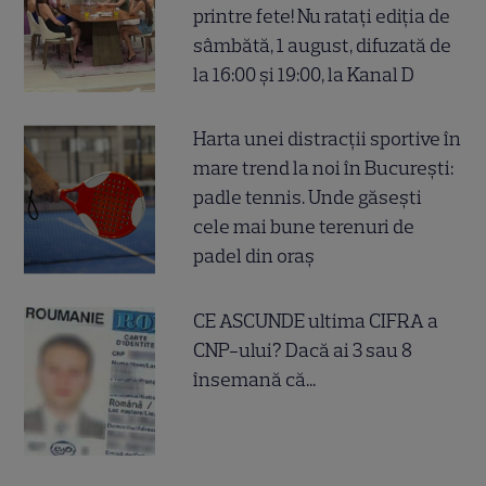
printre fete! Nu ratați ediția de
sâmbătă, 1 august, difuzată de
la 16:00 și 19:00, la Kanal D
Harta unei distracții sportive în
mare trend la noi în București:
padle tennis. Unde găsești
cele mai bune terenuri de
padel din oraș
CE ASCUNDE ultima CIFRA a
CNP-ului? Dacă ai 3 sau 8
însemană că...