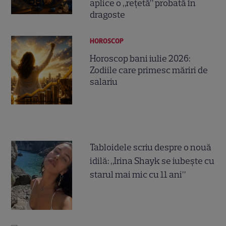
aplice o „rețetă” probată în
dragoste
HOROSCOP
Horoscop bani iulie 2026:
Zodiile care primesc măriri de
salariu
Tabloidele scriu despre o nouă
idilă: „Irina Shayk se iubește cu
starul mai mic cu 11 ani”