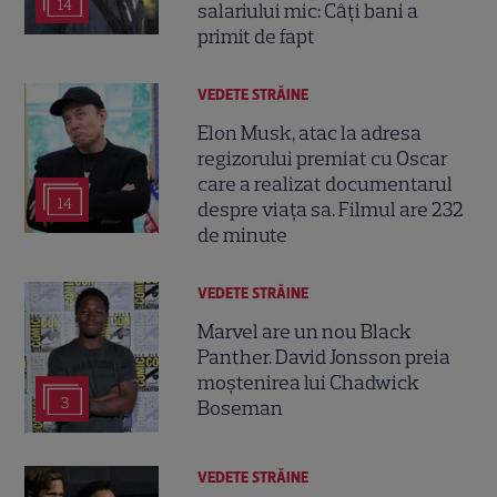
14
salariului mic: Câți bani a
primit de fapt
VEDETE STRĂINE
Elon Musk, atac la adresa
regizorului premiat cu Oscar
care a realizat documentarul
14
despre viața sa. Filmul are 232
de minute
VEDETE STRĂINE
Marvel are un nou Black
Panther. David Jonsson preia
moștenirea lui Chadwick
3
Boseman
VEDETE STRĂINE