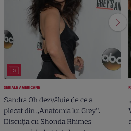
21
SERIALE AMERICANE
R
Sandra Oh dezvăluie de ce a
plecat din „Anatomia lui Grey”.
Discuția cu Shonda Rhimes