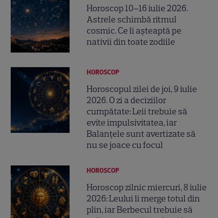
Horoscop 10–16 iulie 2026.
Astrele schimbă ritmul
cosmic. Ce îi așteaptă pe
nativii din toate zodiile
HOROSCOP
Horoscopul zilei de joi, 9 iulie
2026. O zi a deciziilor
cumpătate: Leii trebuie să
evite impulsivitatea, iar
Balanțele sunt avertizate să
nu se joace cu focul
HOROSCOP
Horoscop zilnic miercuri, 8 iulie
2026: Leului îi merge totul din
plin, iar Berbecul trebuie să