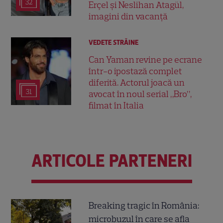
32
Erçel și Neslihan Atagül,
imagini din vacanță
VEDETE STRĂINE
Can Yaman revine pe ecrane
într-o ipostază complet
diferită. Actorul joacă un
31
avocat în noul serial „Bro”,
filmat în Italia
ARTICOLE PARTENERI
Breaking tragic în România:
microbuzul în care se afla