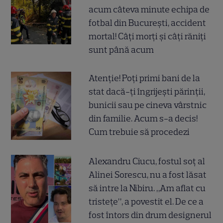
acum câteva minute echipa de
fotbal din București, accident
mortal! Câți morți și câți răniți
sunt până acum
Atenție! Poți primi bani de la
stat dacă-ți îngrijești părinții,
bunicii sau pe cineva vârstnic
din familie. Acum s-a decis!
Cum trebuie să procedezi
Alexandru Ciucu, fostul soț al
Alinei Sorescu, nu a fost lăsat
să intre la Nibiru. „Am aflat cu
tristețe”, a povestit el. De ce a
fost întors din drum designerul