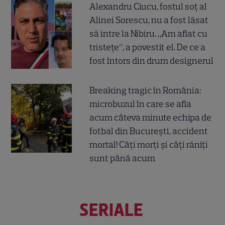
Alexandru Ciucu, fostul soț al
Alinei Sorescu, nu a fost lăsat
să intre la Nibiru. „Am aflat cu
tristețe”, a povestit el. De ce a
fost întors din drum designerul
Breaking tragic în România:
microbuzul în care se afla
acum câteva minute echipa de
fotbal din București, accident
mortal! Câți morți și câți răniți
sunt până acum
SERIALE