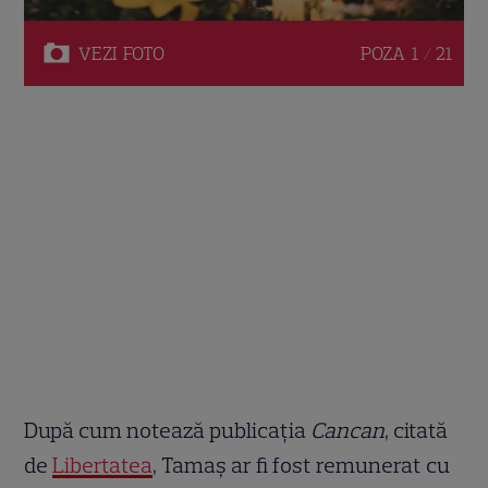
VEZI
FOTO
POZA
1 / 21
După cum notează publicația
Cancan
, citată
de
Libertatea
, Tamaș ar fi fost remunerat cu