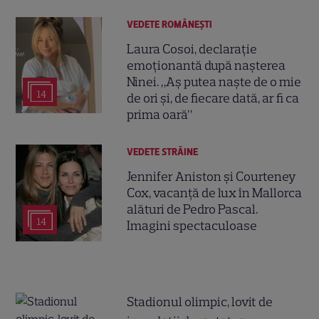
VEDETE ROMÂNEŞTI
Laura Cosoi, declarație
emoționantă după nașterea
Ninei. „Aș putea naște de o mie
14
de ori și, de fiecare dată, ar fi ca
prima oară”
VEDETE STRĂINE
Jennifer Aniston și Courteney
Cox, vacanță de lux în Mallorca
alături de Pedro Pascal.
14
Imagini spectaculoase
Stadionul olimpic, lovit de