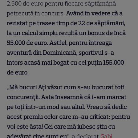
2.500 de euro pentru fiecare săptămână
petrecută în concurs.
Având în vedere că a
rezistat pe trasee timp de 22 de săptămâni,
la un calcul simplu rezultă un bonus de încă
55.000 de euro. Astfel, pentru întreaga
aventură din Dominicană, sportivul s-a
întors acasă mai bogat cu cel puțin 155.000
de euro
.
„
Mă bucur! Ați văzut cum s-au bucurat toți
concurenții. Asta înseamnă că i-am marcat
pe toți într-un mod sau altul. Vreau să dedic
acest premiu celor care m-au criticat: pentru
voi este ăsta! Cei care mă iubesc știu cu
adevărat cine sunt eu
”, a declarat
Gabi