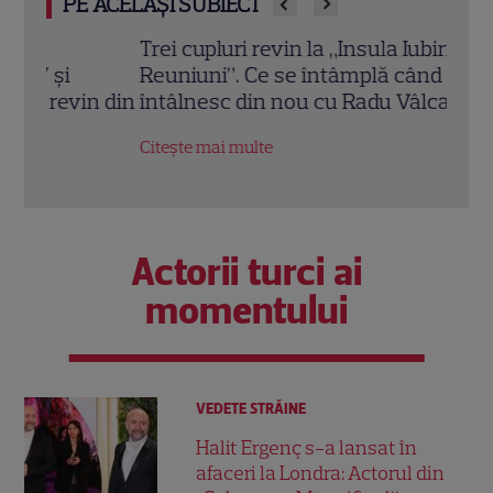
PE ACELAȘI SUBIECT
Trei cupluri revin la „Insula Iubirii –
Chel
Reuniuni”. Ce se întâmplă când se
de A
n din
întâlnesc din nou cu Radu Vâlcan
ches
Citește mai multe
Citeș
Actorii turci ai
momentului
VEDETE STRĂINE
Halit Ergenç s-a lansat în
afaceri la Londra: Actorul din