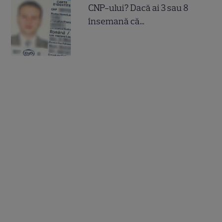
CNP-ului? Dacă ai 3 sau 8
însemană că...