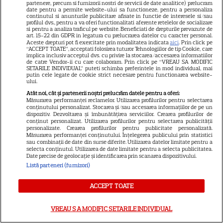
partenere, precum si furnizorii nostri de servicii de date analitice) prelucram
date pentru a permite website-ului sa functioneze, pentru a personaliza
continutul si anunturile publicitare afisate in functie de interesele si/sau
Cum se face cafeaua la presa
profilul dvs., pentru a va oferi functionalitati aferente retelelor de socializare
si pentru a analiza traficul pe website. Beneficiati de drepturile prevazute de
franceză – cum funcționează
art. 15-22 din GDPR in legatura cu prelucrarea datelor cu caracter personal.
Aceste drepturi pot fi exercitate prin modalitatea indicata
aici
. Prin click pe
și care sunt avantajele
“ACCEPT TOATE”, acceptati folosirea tuturor Tehnologiilor de tip Cookie, care
implica inclusiv acceptul dvs. cu privire la stocarea/accesarea informatiilor
de catre Vendor-ii cu care colaboram. Prin click pe “VREAU SA MODIFIC
SETARILE INDIVIDUAL” puteti schimba preferintele in mod individual, mai
putin cele legate de cookie strict necesare pentru functionarea website-
ului.
Atât noi, cât și partenerii noștri prelucrăm datele pentru a oferi:
Măsurarea performanței reclamelor. Utilizarea profilurilor pentru selectarea
conținutului personalizat. Stocarea și/sau accesarea informațiilor de pe un
dispozitiv. Dezvoltarea și îmbunătățirea serviciilor. Crearea profilurilor de
conținut personalizat. Utilizarea profilurilor pentru selectarea publicității
ALTE ARTICOLE
personalizate. Crearea profilurilor pentru publicitate personalizată.
Măsurarea performanței conținutului. Înțelegerea publicului prin statistici
INTERESANTE
sau combinații de date din surse diferite. Utilizarea datelor limitate pentru a
selecta conținutul. Utilizarea de date limitate pentru a selecta publicitatea.
Date precise de geolocație și identificarea prin scanarea dispozitivului.
Listă parteneri (furnizori)
ACCEPT TOATE
CINEMA
Eli Roth revine cu „Omul cu
VREAU SA MODIFIC SETARILE INDIVIDUAL
înghețata mortală”. Filmul