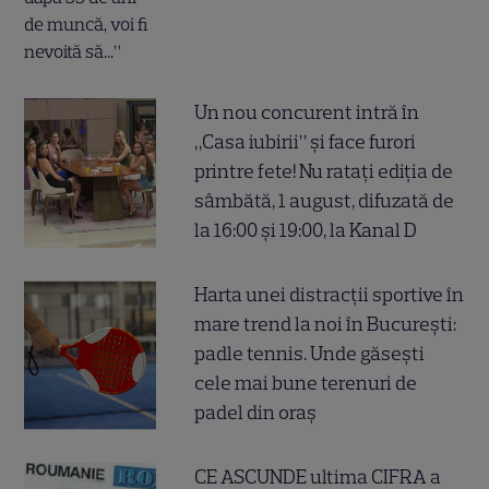
Un nou concurent intră în
„Casa iubirii” și face furori
printre fete! Nu ratați ediția de
sâmbătă, 1 august, difuzată de
la 16:00 și 19:00, la Kanal D
Harta unei distracții sportive în
mare trend la noi în București:
padle tennis. Unde găsești
cele mai bune terenuri de
padel din oraș
CE ASCUNDE ultima CIFRA a