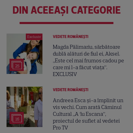
DIN ACEEAȘI CATEGORIE
VEDETE ROMÂNEŞTI
Exclusiv
Magda Pălimariu, sărbătoare
dublă alături de fiul ei, Aksel.
„Este cel mai frumos cadou pe
25
care mi l-a făcut viața”.
EXCLUSIV
VEDETE ROMÂNEŞTI
Andreea Esca și-a împlinit un
vis vechi. Cum arată Căminul
Cultural „A ‘lu Escana”,
16
proiectul de suflet al vedetei
Pro TV