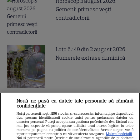
Horoscop 3 august 2026.
Gemenii primesc vești
contradictorii
Loto 6/49 din 2 august 2026.
Numerele extrase duminică
Nouă ne pasă ca datele tale personale să rămână
Cum coci vinetele la bloc, fără
confidențiale
să umpli casa de fum
Noi și partenerii noștri
596
stocăm și/sau accesăm informații pe dispozitivul
dvs., precum identificatorii cookie unici pentru prelucrarea datelor cu
caracter personal. Puteți accepta sau gestiona preferințele dvs. făcând clic
mai jos, respectiv vă puteți opune utilizării unui interes legitim în orice
moment pe pagina cu politica de confidențialitate. Aceste alegeri vor fi
raportate partenerilor noștri și nu vă vor afecta navigarea.
Mai multe detalii
Noi si partenerii nostri (retelele de socializare si agentiile de publicitate