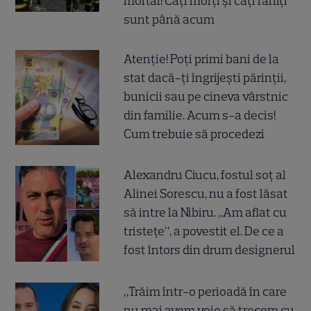
mortal! Câți morți și câți răniți
sunt până acum
Atenție! Poți primi bani de la
stat dacă-ți îngrijești părinții,
bunicii sau pe cineva vârstnic
din familie. Acum s-a decis!
Cum trebuie să procedezi
Alexandru Ciucu, fostul soț al
Alinei Sorescu, nu a fost lăsat
să intre la Nibiru. „Am aflat cu
tristețe”, a povestit el. De ce a
fost întors din drum designerul
„Trăim într-o perioadă în care
nu mai avem voie să trecem cu