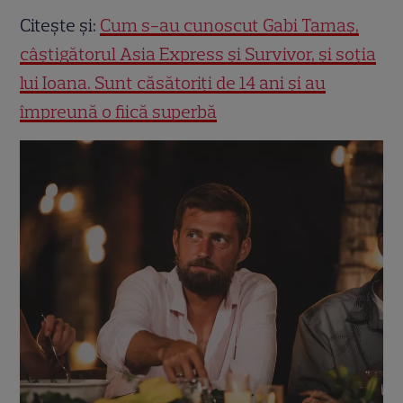
Citește și:
Cum s-au cunoscut Gabi Tamaș,
câștigătorul Asia Express și Survivor, și soția
lui Ioana. Sunt căsătoriți de 14 ani și au
împreună o fiică superbă