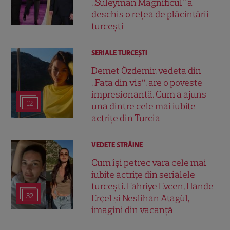
„Suleyman Magnificul” a
deschis o rețea de plăcintării
turcești
SERIALE TURCEŞTI
Demet Özdemir, vedeta din
„Fata din vis”, are o poveste
impresionantă. Cum a ajuns
12
una dintre cele mai iubite
actrițe din Turcia
VEDETE STRĂINE
Cum își petrec vara cele mai
iubite actrițe din serialele
turcești. Fahriye Evcen, Hande
32
Erçel și Neslihan Atagül,
imagini din vacanță