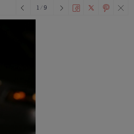
1
/
9