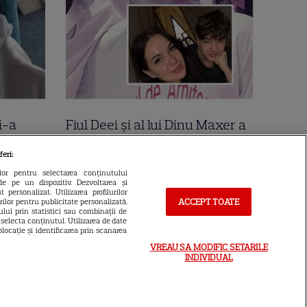
i-a
Fiul Deei și al lui Dinu Maxer a
la mare
intrat la un liceu de renume
feri:
n urmă
din București. Andreas, admis
ilor pentru selectarea conținutului
de pe un dispozitiv. Dezvoltarea și
 Cer
fără meditații, cu note maxime
 personalizat. Utilizarea profilurilor
ACCEPT TOATE
urilor pentru publicitate personalizată.
lui prin statistici sau combinații de
a selecta conținutul. Utilizarea de date
locație și identificarea prin scanarea
VREAU SA MODIFIC SETARILE
INDIVIDUAL