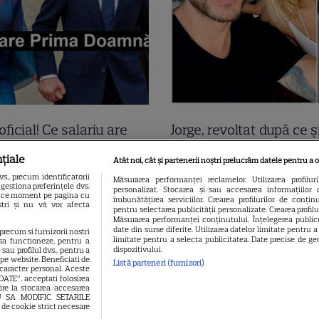
oficial! Ce salariu are
Jorge, revoltat după ce ș
a Grădinaru, dar asta
găsit apartamentul de 
țiale
Atât noi, cât și partenerii noștri prelucrăm datele pentru a o
t! Surpriza uriașă din
devastat. Ce au lăsat î
., precum identificatorii
Măsurarea performanței reclamelor. Utilizarea profilur
gestiona preferințele dvs.
personalizat. Stocarea și/sau accesarea informațiilor 
ția de avere! Da, scrie
turiștii este strigător la
 orice moment pe pagina cu
îmbunătățirea serviciilor. Crearea profilurilor de conținut
oștri și nu vă vor afecta
pentru selectarea publicității personalizate. Crearea profil
pe alb! O cheamă…
Măsurarea performanței conținutului. Înțelegerea publicu
date din surse diferite. Utilizarea datelor limitate pentru 
 precum si furnizorii nostri
limitate pentru a selecta publicitatea. Date precise de geo
sa functioneze, pentru a
dispozitivului.
sau profilul dvs., pentru a
l pe website. Beneficiati de
Listă parteneri (furnizori)
 caracter personal. Aceste
OATE”, acceptati folosirea
vire la stocarea/accesarea
EAU SA MODIFIC SETARILE
 de cookie strict necesare