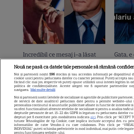
Incredibil ce mesaj i-a lăsat
Gata, e 
Tudor Chirilă lui Nicușor Dan,
Mirabel
Nouă ne pasă ca datele tale personale să rămână confiden
direct pe Facebook! 2400 de
nu e to
Noi și partenerii noștri
596
stocăm și/sau accesăm informații pe dispozitivul dvs
cookie unici pentru prelucrarea datelor cu caracter personal. Puteți accepta sau 
oameni i-au dat like lui Tudor!
declara
făcând clic mai jos, respectiv vă puteți opune utilizării unui interes legitim în
politica de confidențialitate. Aceste alegeri vor fi raportate partenerilor n
“Sunt curios cine vă…”.
negru 
navigarea.
Mai multe detalii
Noi si partenerii nostri (retelele de socializare si agentiile de publicitate partenere,
Continuarea e șah mat
de servicii de date analitice) prelucram date pentru a permite website-ului 
personaliza continutul si anunturile publicitare afisate in functie de interesele si/
va oferi functionalitati aferente retelelor de socializare si pentru a analiza traficu
drepturile prevazute de art. 15-22 din GDPR in legatura cu prelucrarea datelor cu
drepturi pot fi exercitate prin modalitatea indicata
aici
. Prin click pe “ACCEPT T
tuturor Tehnologiilor de tip Cookie, care implica inclusiv acceptul dvs. cu pri
informatiilor de catre Vendor-ii cu care colaboram. Prin click pe “VR
INDIVIDUAL” puteti schimba preferintele in mod individual, mai putin cele legate
pentru functionarea website-ului.