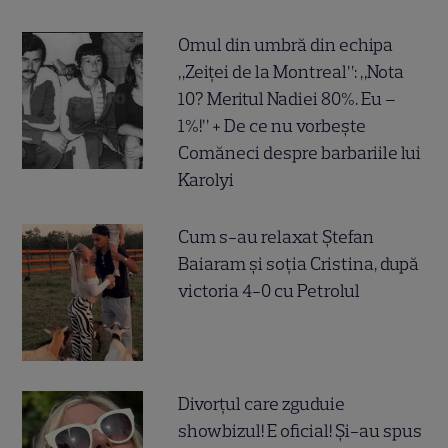
Omul din umbră din echipa
„Zeiței de la Montreal”: „Nota
10? Meritul Nadiei 80%. Eu –
1%!” + De ce nu vorbește
Comăneci despre barbariile lui
Karolyi
Cum s-au relaxat Ștefan
Baiaram și soția Cristina, după
victoria 4-0 cu Petrolul
Divorțul care zguduie
showbizul! E oficial! Și-au spus