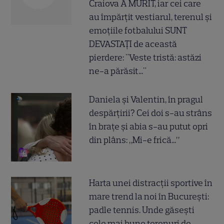
Craiova A MURIT, iar cei care
au împărțit vestiarul, terenul și
emoțiile fotbalului SUNT
DEVASTAȚI de această
pierdere: "Veste tristă: astăzi
ne-a părăsit..."
Daniela și Valentin, în pragul
despărțirii? Cei doi s-au strâns
în brațe și abia s-au putut opri
din plâns: „Mi-e frică...”
Harta unei distracții sportive în
mare trend la noi în București:
padle tennis. Unde găsești
cele mai bune terenuri de