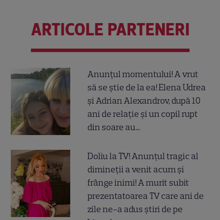
ARTICOLE PARTENERI
Anunțul momentului! A vrut
să se știe de la ea! Elena Udrea
și Adrian Alexandrov, după 10
ani de relație și un copil rupt
din soare au...
Doliu la TV! Anunțul tragic al
dimineții a venit acum și
frânge inimi! A murit subit
prezentatoarea TV care ani de
zile ne-a adus știri de pe