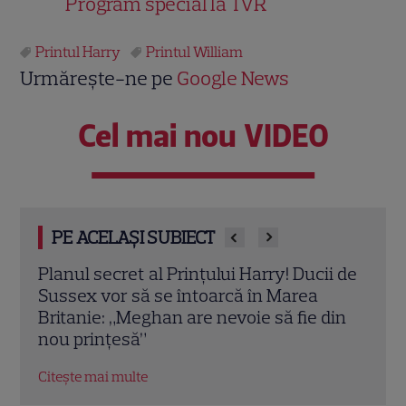
Program special la TVR
Printul Harry
Printul William
Urmărește-ne pe
Google News
Cel mai nou VIDEO
PE ACELAȘI SUBIECT
i de
Meghan Markle, apariție surpriză la
Imag
MasterChef Australia 2026. Ducesa de
Mark
din
Sussex a dezvăluit ce gătește pentru
la l
Prințul Harry
Prin
Citește mai multe
Citeș