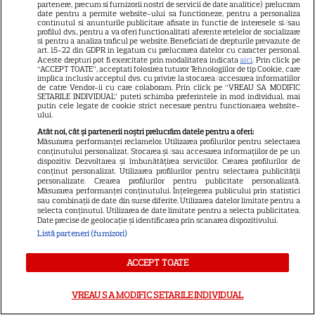
Eli Roth revine cu „Omul cu
partenere, precum si furnizorii nostri de servicii de date analitice) prelucram
date pentru a permite website-ului sa functioneze, pentru a personaliza
înghețata mortală”. Filmul
continutul si anunturile publicitare afisate in functie de interesele si/sau
horror în care copiii devin
profilul dvs., pentru a va oferi functionalitati aferente retelelor de socializare
si pentru a analiza traficul pe website. Beneficiati de drepturile prevazute de
5
criminali după ce mănâncă
art. 15-22 din GDPR in legatura cu prelucrarea datelor cu caracter personal.
Aceste drepturi pot fi exercitate prin modalitatea indicata
aici
. Prin click pe
înghețată
“ACCEPT TOATE”, acceptati folosirea tuturor Tehnologiilor de tip Cookie, care
implica inclusiv acceptul dvs. cu privire la stocarea/accesarea informatiilor
de catre Vendor-ii cu care colaboram. Prin click pe “VREAU SA MODIFIC
SETARILE INDIVIDUAL” puteti schimba preferintele in mod individual, mai
NETFLIX
putin cele legate de cookie strict necesare pentru functionarea website-
ului.
Noutăți Netflix în august 2026:
Atât noi, cât și partenerii noștri prelucrăm datele pentru a oferi:
Robert De Niro, „Nosferatu” și
Măsurarea performanței reclamelor. Utilizarea profilurilor pentru selectarea
conținutului personalizat. Stocarea și/sau accesarea informațiilor de pe un
noile sezoane din „Outer
dispozitiv. Dezvoltarea și îmbunătățirea serviciilor. Crearea profilurilor de
conținut personalizat. Utilizarea profilurilor pentru selectarea publicității
16
Banks” și „Un veac de
personalizate. Crearea profilurilor pentru publicitate personalizată.
singurătate”
Măsurarea performanței conținutului. Înțelegerea publicului prin statistici
sau combinații de date din surse diferite. Utilizarea datelor limitate pentru a
selecta conținutul. Utilizarea de date limitate pentru a selecta publicitatea.
Date precise de geolocație și identificarea prin scanarea dispozitivului.
VEDETE STRĂINE
Listă parteneri (furnizori)
Elon Musk, atac la adresa
ACCEPT TOATE
regizorului premiat cu Oscar
care a realizat documentarul
VREAU SA MODIFIC SETARILE INDIVIDUAL
14
despre viața sa. Filmul are 232