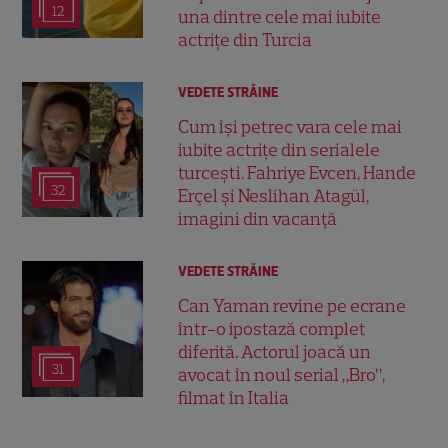
12
una dintre cele mai iubite
actrițe din Turcia
VEDETE STRĂINE
Cum își petrec vara cele mai
iubite actrițe din serialele
turcești. Fahriye Evcen, Hande
32
Erçel și Neslihan Atagül,
imagini din vacanță
VEDETE STRĂINE
Can Yaman revine pe ecrane
într-o ipostază complet
diferită. Actorul joacă un
31
avocat în noul serial „Bro”,
filmat în Italia