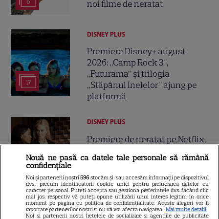
6
noi filme de neratat
DISNEY PLUS
Premiere Disney+ august
2026: „Camp Rock 3”,
„Futurama” și trilogia
17
„Stăpânul Inelelor” ajung pe
platformă
DISNEY PLUS
Premiere de neratat pe Netflix,
Disney+ și SkyShowtime în
Nouă ne pasă ca datele tale personale să rămână
august: seriale noi, filme de
confidențiale
15
colecție și vedete de top
Noi și partenerii noștri
596
stocăm și/sau accesăm informații pe dispozitivul
dvs., precum identificatorii cookie unici pentru prelucrarea datelor cu
caracter personal. Puteți accepta sau gestiona preferințele dvs. făcând clic
mai jos, respectiv vă puteți opune utilizării unui interes legitim în orice
CINEMA
moment pe pagina cu politica de confidențialitate. Aceste alegeri vor fi
raportate partenerilor noștri și nu vă vor afecta navigarea.
Mai multe detalii
Noi si partenerii nostri (retelele de socializare si agentiile de publicitate