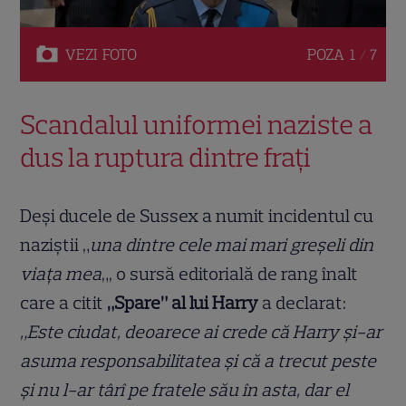
VEZI
FOTO
POZA
1 / 7
Scandalul uniformei naziste a
dus la ruptura dintre frați
Deși ducele de Sussex a numit incidentul cu
naziștii „
una dintre cele mai mari greșeli din
viața mea
„, o sursă editorială de rang înalt
care a citit
„Spare” al lui Harry
a declarat:
„Este ciudat, deoarece ai crede că Harry și-ar
asuma responsabilitatea și că a trecut peste
și nu l-ar târî pe fratele său în asta, dar el