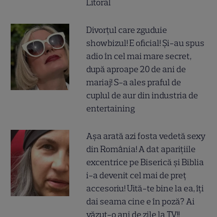
Litoral
Divorțul care zguduie
showbizul! E oficial! Și-au spus
adio în cel mai mare secret,
după aproape 20 de ani de
mariaj! S-a ales praful de
cuplul de aur din industria de
entertaining
Așa arată azi fosta vedetă sexy
din România! A dat aparițiile
excentrice pe Biserică și Biblia
i-a devenit cel mai de preț
accesoriu! Uită-te bine la ea, îți
dai seama cine e în poză? Ai
văzut-o ani de zile la TV!!