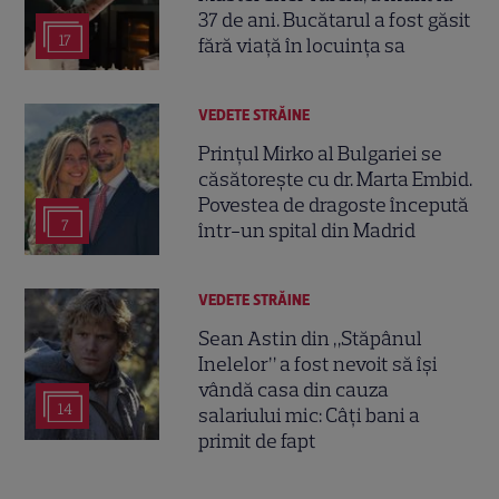
37 de ani. Bucătarul a fost găsit
17
fără viață în locuința sa
VEDETE STRĂINE
Prințul Mirko al Bulgariei se
căsătorește cu dr. Marta Embid.
Povestea de dragoste începută
7
într-un spital din Madrid
VEDETE STRĂINE
Sean Astin din „Stăpânul
Inelelor” a fost nevoit să își
vândă casa din cauza
14
salariului mic: Câți bani a
primit de fapt