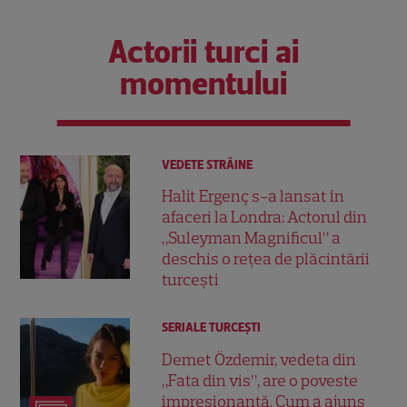
Actorii turci ai
momentului
VEDETE STRĂINE
Halit Ergenç s-a lansat în
afaceri la Londra: Actorul din
„Suleyman Magnificul” a
deschis o rețea de plăcintării
turcești
SERIALE TURCEŞTI
Demet Özdemir, vedeta din
„Fata din vis”, are o poveste
impresionantă. Cum a ajuns