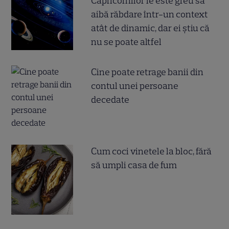
Capricornilor le este greu să
aibă răbdare într-un context
atât de dinamic, dar ei știu că
nu se poate altfel
Cine poate retrage banii din
contul unei persoane
decedate
Cum coci vinetele la bloc, fără
să umpli casa de fum