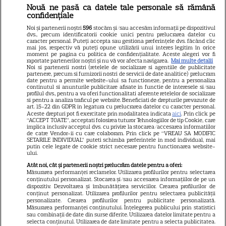
Nouă ne pasă ca datele tale personale să rămână
confidențiale
Atenție! Poți primi bani de la
Noi și partenerii noștri
596
stocăm și/sau accesăm informații pe dispozitivul
stat dacă-ți îngrijești părinții,
dvs., precum identificatorii cookie unici pentru prelucrarea datelor cu
caracter personal. Puteți accepta sau gestiona preferințele dvs. făcând clic
bunicii sau pe cineva vârstnic
mai jos, respectiv vă puteți opune utilizării unui interes legitim în orice
moment pe pagina cu politica de confidențialitate. Aceste alegeri vor fi
din familie. Acum s-a decis!
raportate partenerilor noștri și nu vă vor afecta navigarea.
Mai multe detalii
Noi si partenerii nostri (retelele de socializare si agentiile de publicitate
Cum trebuie să procedezi
partenere, precum si furnizorii nostri de servicii de date analitice) prelucram
date pentru a permite website-ului sa functioneze, pentru a personaliza
continutul si anunturile publicitare afisate in functie de interesele si/sau
profilul dvs., pentru a va oferi functionalitati aferente retelelor de socializare
si pentru a analiza traficul pe website. Beneficiati de drepturile prevazute de
Jorge, revoltat după ce și-a
art. 15-22 din GDPR in legatura cu prelucrarea datelor cu caracter personal.
Aceste drepturi pot fi exercitate prin modalitatea indicata
aici
. Prin click pe
găsit apartamentul de la mare
“ACCEPT TOATE”, acceptati folosirea tuturor Tehnologiilor de tip Cookie, care
implica inclusiv acceptul dvs. cu privire la stocarea/accesarea informatiilor
devastat. Ce au lăsat în urmă
de catre Vendor-ii cu care colaboram. Prin click pe “VREAU SA MODIFIC
SETARILE INDIVIDUAL” puteti schimba preferintele in mod individual, mai
turiștii este strigător la Cer
putin cele legate de cookie strict necesare pentru functionarea website-
ului.
Atât noi, cât și partenerii noștri prelucrăm datele pentru a oferi:
Măsurarea performanței reclamelor. Utilizarea profilurilor pentru selectarea
conținutului personalizat. Stocarea și/sau accesarea informațiilor de pe un
dispozitiv. Dezvoltarea și îmbunătățirea serviciilor. Crearea profilurilor de
Fiul Deei și al lui Dinu Maxer a
conținut personalizat. Utilizarea profilurilor pentru selectarea publicității
personalizate. Crearea profilurilor pentru publicitate personalizată.
intrat la un liceu de renume
Măsurarea performanței conținutului. Înțelegerea publicului prin statistici
sau combinații de date din surse diferite. Utilizarea datelor limitate pentru a
din București. Andreas, admis
selecta conținutul. Utilizarea de date limitate pentru a selecta publicitatea.