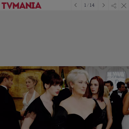
1
/
14