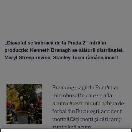
„Diavolul se îmbracă de la Prada 2” intră în
producție: Kenneth Branagh se alătură distribuției.
Meryl Streep revine, Stanley Tucci rămâne incert
Breaking tragic în România:
microbuzul în care se afla
acum câteva minute echipa de
fotbal din București, accident
mortal! Câți morți și câți răniți
sunt până acum