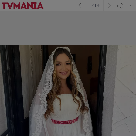
1
/
14