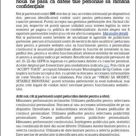
Nouă ne pasă ca datele tale personale să rămână
confidențiale
Gata, e oficial! Ce salariu are
Noi și partenerii noștri
596
stocăm și/sau accesăm informații pe dispozitivul
Mirabela Grădinaru, dar asta
dvs., precum identificatorii cookie unici pentru prelucrarea datelor cu
caracter personal. Puteți accepta sau gestiona preferințele dvs. făcând clic
nu e tot! Surpriza uriașă din
mai jos, respectiv vă puteți opune utilizării unui interes legitim în orice
moment pe pagina cu politica de confidențialitate. Aceste alegeri vor fi
declarația de avere! Da, scrie
raportate partenerilor noștri și nu vă vor afecta navigarea.
Mai multe detalii
Noi si partenerii nostri (retelele de socializare si agentiile de publicitate
negru pe alb! O cheamă…
partenere, precum si furnizorii nostri de servicii de date analitice) prelucram
date pentru a permite website-ului sa functioneze, pentru a personaliza
continutul si anunturile publicitare afisate in functie de interesele si/sau
profilul dvs., pentru a va oferi functionalitati aferente retelelor de socializare
si pentru a analiza traficul pe website. Beneficiati de drepturile prevazute de
Jorge, revoltat după ce și-a
art. 15-22 din GDPR in legatura cu prelucrarea datelor cu caracter personal.
Aceste drepturi pot fi exercitate prin modalitatea indicata
aici
. Prin click pe
găsit apartamentul de la mare
“ACCEPT TOATE”, acceptati folosirea tuturor Tehnologiilor de tip Cookie, care
implica inclusiv acceptul dvs. cu privire la stocarea/accesarea informatiilor
devastat. Ce au lăsat în urmă
de catre Vendor-ii cu care colaboram. Prin click pe “VREAU SA MODIFIC
SETARILE INDIVIDUAL” puteti schimba preferintele in mod individual, mai
turiștii este strigător la Cer
putin cele legate de cookie strict necesare pentru functionarea website-
ului.
Atât noi, cât și partenerii noștri prelucrăm datele pentru a oferi:
Măsurarea performanței reclamelor. Utilizarea profilurilor pentru selectarea
conținutului personalizat. Stocarea și/sau accesarea informațiilor de pe un
dispozitiv. Dezvoltarea și îmbunătățirea serviciilor. Crearea profilurilor de
Fiul Deei și al lui Dinu Maxer a
conținut personalizat. Utilizarea profilurilor pentru selectarea publicității
personalizate. Crearea profilurilor pentru publicitate personalizată.
intrat la un liceu de renume
Măsurarea performanței conținutului. Înțelegerea publicului prin statistici
din București. Andreas, admis
sau combinații de date din surse diferite. Utilizarea datelor limitate pentru a
selecta conținutul. Utilizarea de date limitate pentru a selecta publicitatea.
fără meditații, cu note maxime
Date precise de geolocație și identificarea prin scanarea dispozitivului.