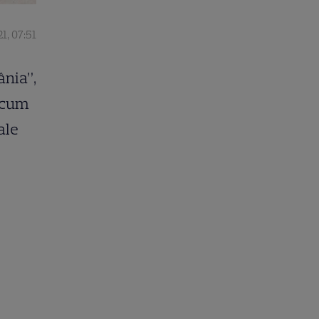
1, 07:51
ânia”,
 acum
ale