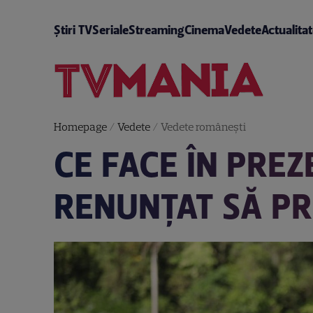
Știri TV
Seriale
Streaming
Cinema
Vedete
Actualita
Homepage
/
Vedete
/
Vedete româneşti
CE FACE ÎN PRE
RENUNȚAT SĂ PR