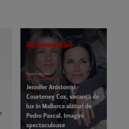
Recomandări
Vedete străine
Jennifer Aniston și
Courteney Cox, vacanță de
lux în Mallorca alături de
e
Pedro Pascal. Imagini
spectaculoase