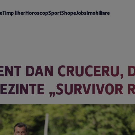
te
Timp liber
Horoscop
Sport
Shop
eJobs
Imobiliare
ZENT DAN CRUCERU, 
EZINTE „SURVIVOR 