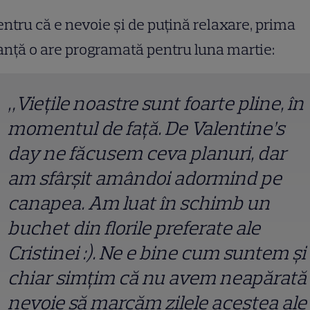
entru că e nevoie și de puțină relaxare, prima
nță o are programată pentru luna martie:
„Viețile noastre sunt foarte pline, în
momentul de față. De Valentine’s
day ne făcusem ceva planuri, dar
am sfârșit amândoi adormind pe
canapea. Am luat în schimb un
buchet din florile preferate ale
Cristinei :). Ne e bine cum suntem și
chiar simțim că nu avem neapărată
nevoie să marcăm zilele acestea ale