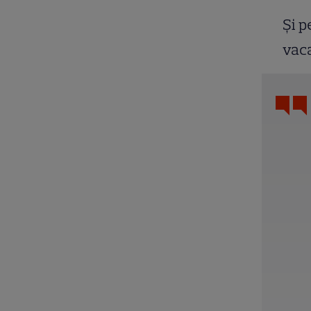
Și p
vaca