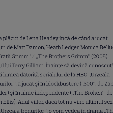
 plăcut de Lena Headey încă de când a jucat
uri de Matt Damon, Heath Ledger, Monica Bellu
Frații Grimm” / „The Brothers Grimm” (2005),
ul lui Terry Gilliam. Înainte să devină cunoscut
ă lumea datorită serialului de la HBO „Urzeala
urilor”, a jucat și în blockbustere („300”, de Za
er) și în filme independente („The Broken”, de
 Ellis). Anul viitor, dacă tot nu vine ultimul se
„Urzeala tronurilor”, o vom vedea în drama „T