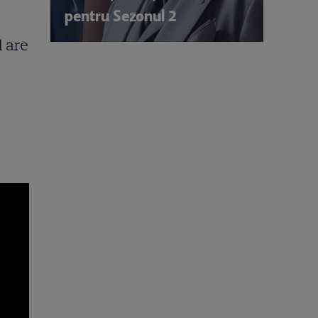
pentru Sezonul 2
l are