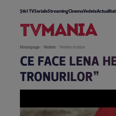
Știri TV
Seriale
Streaming
Cinema
Vedete
Actualita
Homepage
/
Vedete
/
Vedete străine
CE FACE LENA H
TRONURILOR”