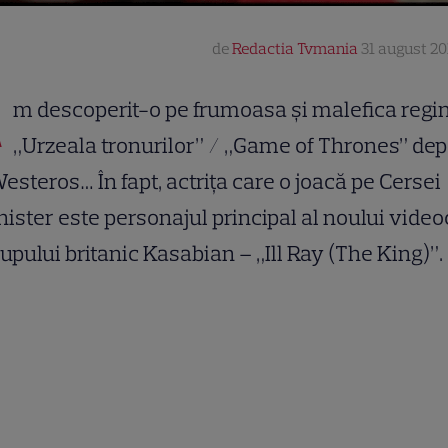
de
Redactia Tvmania
31 august 201
A
m descoperit-o pe frumoasa și malefica regi
„Urzeala tronurilor” / „Game of Thrones” dep
esteros… În fapt, actrița care o joacă pe Cersei
ister este personajul principal al noului video
rupului britanic Kasabian – „Ill Ray (The King)”.