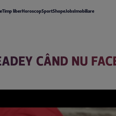
te
Timp liber
Horoscop
Sport
Shop
eJobs
Imobiliare
EADEY CÂND NU FAC