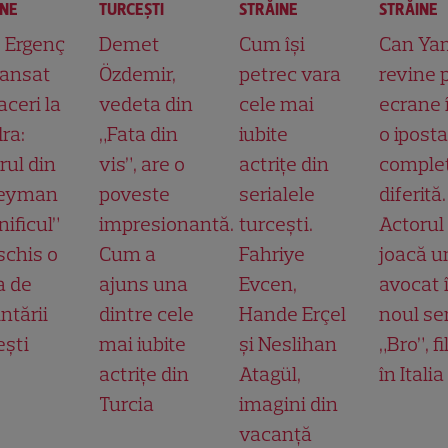
INE
TURCEŞTI
STRĂINE
STRĂINE
t Ergenç
Demet
Cum își
Can Ya
lansat
Özdemir,
petrec vara
revine 
aceri la
vedeta din
cele mai
ecrane 
ra:
„Fata din
iubite
o ipost
rul din
vis”, are o
actrițe din
comple
leyman
poveste
serialele
diferită.
ificul”
impresionantă.
turcești.
Actorul
schis o
Cum a
Fahriye
joacă u
a de
ajuns una
Evcen,
avocat 
ntării
dintre cele
Hande Erçel
noul ser
ești
mai iubite
și Neslihan
„Bro”, f
actrițe din
Atagül,
în Italia
Turcia
imagini din
vacanță