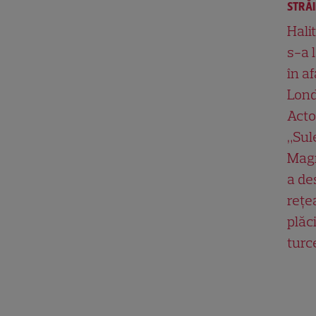
STRĂ
Hali
s-a 
în af
Lond
Acto
„Su
Magn
a de
rețe
plăci
turc