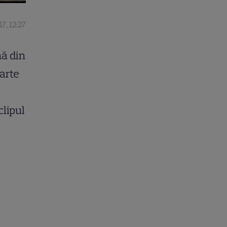
7, 12:27
nă din
arte
clipul