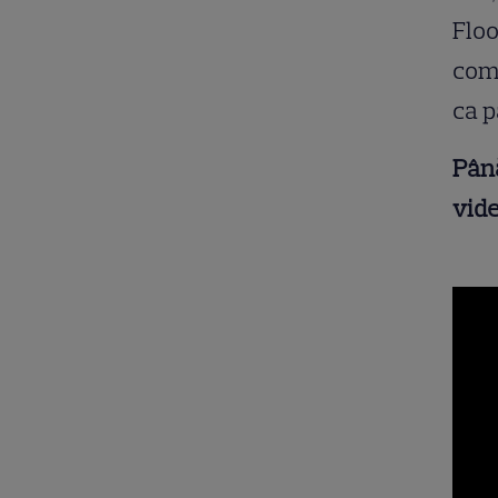
Floo
come
ca 
Până
vide