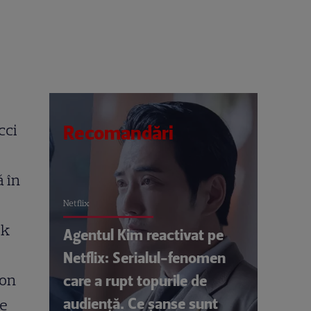
cci
Recomandări
ă în
Netflix
ck
Agentul Kim reactivat pe
Netflix: Serialul-fenomen
zon
care a rupt topurile de
audiență. Ce șanse sunt
he