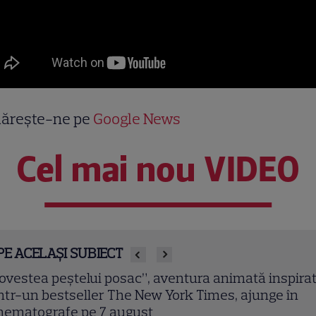
ărește-ne pe
Google News
Cel mai nou VIDEO
PE ACELAȘI SUBIECT
ovestea peștelui posac”, aventura animată inspira
ntr-un bestseller The New York Times, ajunge în
nematografe pe 7 august