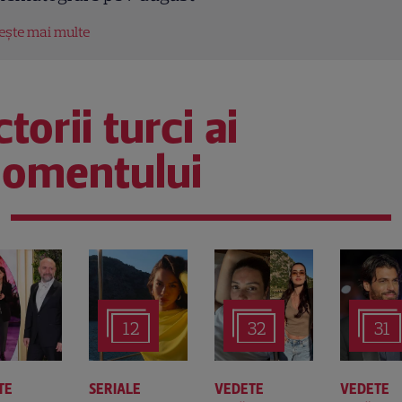
tește mai multe
torii turci ai
omentului
12
32
31
TE
SERIALE
VEDETE
VEDETE