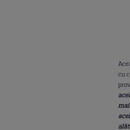
Acea
cu c
prov
acel
mai 
acel
alăt