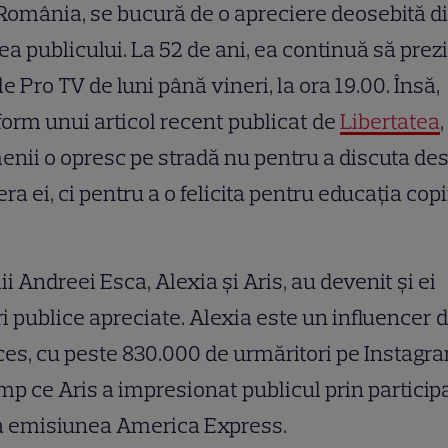
România, se bucură de o apreciere deosebită d
ea publicului. La 52 de ani, ea continuă să prez
ile Pro TV de luni până vineri, la ora 19.00. Însă,
orm unui articol recent publicat de
Libertatea
,
nii o opresc pe stradă nu pentru a discuta de
era ei, ci pentru a o felicita pentru educația copi
ii Andreei Esca, Alexia și Aris, au devenit și ei
ri publice apreciate. Alexia este un influencer 
es, cu peste 830.000 de urmăritori pe Instagr
imp ce Aris a impresionat publicul prin particip
a emisiunea America Express.