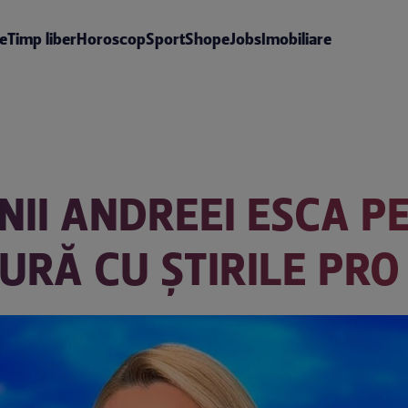
te
Timp liber
Horoscop
Sport
Shop
eJobs
Imobiliare
NII ANDREEI ESCA P
URĂ CU ȘTIRILE PRO