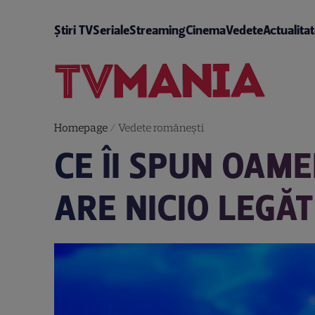
Știri TV
Seriale
Streaming
Cinema
Vedete
Actualita
Homepage
/
Vedete româneşti
CE ÎI SPUN OAME
ARE NICIO LEGĂT