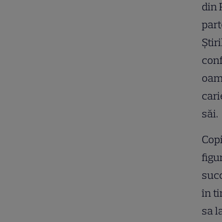
din 
part
Știr
conf
oame
cari
săi.
Copi
figu
succ
în t
sa l