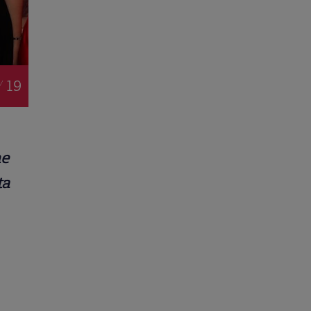
/ 19
me
ta