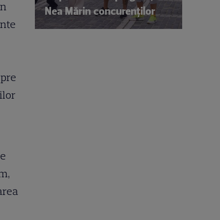
in
Nea Mărin concurenților
inte
spre
ilor
de
am,
area