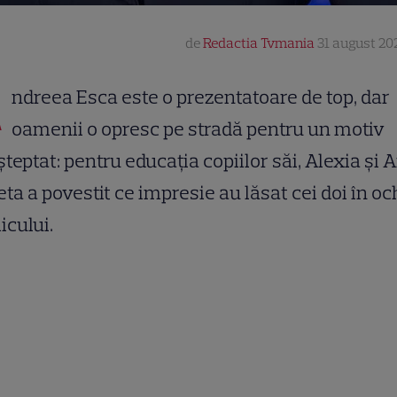
de
Redactia Tvmania
31 august 202
A
ndreea Esca este o prezentatoare de top, dar
oamenii o opresc pe stradă pentru un motiv
teptat: pentru educația copiilor săi, Alexia și A
ta a povestit ce impresie au lăsat cei doi în oc
icului.