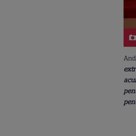
And
extr
acum
pent
pent