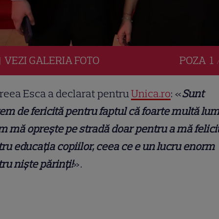
VEZI
GALERIA
FOTO
POZA
1 
reea Esca a declarat pentru
Unica.ro
: «
Sunt
em de fericită pentru faptul că foarte multă lu
 mă oprește pe stradă doar pentru a mă felici
ru educația copiilor, ceea ce e un lucru enorm
ru niște părinți!
».