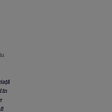
iu
iață
d în
e
fi