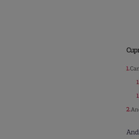
Cup
1
Cari
1
1
2
And
Andr