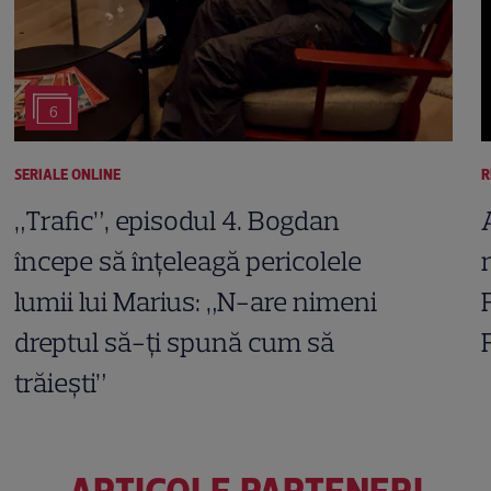
6
SERIALE ONLINE
R
„Trafic”, episodul 4. Bogdan
începe să înțeleagă pericolele
lumii lui Marius: „N-are nimeni
dreptul să-ți spună cum să
trăiești”