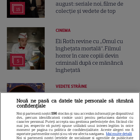
august: seriale noi, filme de
15
colecție și vedete de top
CINEMA
Eli Roth revine cu „Omul cu
înghețata mortală”. Filmul
horror în care copiii devin
5
criminali după ce mănâncă
înghețată
VEDETE STRĂINE
„Povestea peștelui posac”,
Nouă ne pasă ca datele tale personale să rămână
aventura animată inspirată
confidențiale
dintr-un bestseller The New
Noi și partenerii noștri
596
stocăm și/sau accesăm informații pe dispozitivul
11
dvs., precum identificatorii cookie unici pentru prelucrarea datelor cu
York Times, ajunge în
caracter personal. Puteți accepta sau gestiona preferințele dvs. făcând clic
cinematografe pe 7 august
mai jos, respectiv vă puteți opune utilizării unui interes legitim în orice
moment pe pagina cu politica de confidențialitate. Aceste alegeri vor fi
raportate partenerilor noștri și nu vă vor afecta navigarea.
Mai multe detalii
Noi si partenerii nostri (retelele de socializare si agentiile de publicitate