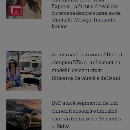
Express”, a făcut o dezvăluire
21
dureroasă despre starea sa de
sănătate. Mesajul transmis
fanilor
A treia oară e cu noroc? Dublul
campion NBA s-a căsătorit cu
modelul celebru croat.
Diferența de vârstă e de 19 ani!
BYD atacă segmentul de lux:
chinezii lansează o limuzină
care să rivalizeze cu Mercedes
și BMW