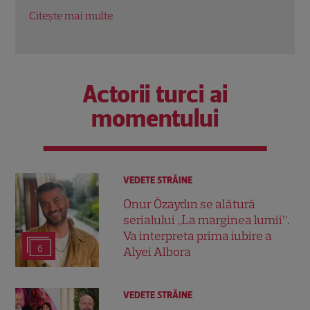
„blestemul” emisiunii
Coup
Citește mai multe
Citeș
Actorii turci ai
momentului
VEDETE STRĂINE
Onur Özaydın se alătură
serialului „La marginea lumii”.
Va interpreta prima iubire a
6
Alyei Albora
VEDETE STRĂINE