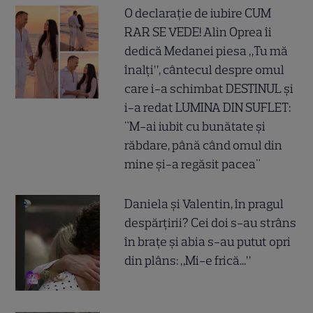
O declarație de iubire CUM
RAR SE VEDE! Alin Oprea îi
dedică Medanei piesa „Tu mă
înalți”, cântecul despre omul
care i-a schimbat DESTINUL și
i-a redat LUMINA DIN SUFLET:
"M-ai iubit cu bunătate și
răbdare, până când omul din
mine și-a regăsit pacea"
Daniela și Valentin, în pragul
despărțirii? Cei doi s-au strâns
în brațe și abia s-au putut opri
din plâns: „Mi-e frică...”