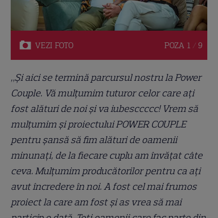
VEZI
FOTO
POZA
1 / 9
„Și aici se termină parcursul nostru la Power
Couple. Vă mulțumim tuturor celor care ați
fost alături de noi și va iubesccccc! Vrem să
mulțumim și proiectului POWER COUPLE
pentru șansă să fim alături de oamenii
minunați, de la fiecare cuplu am învățat câte
ceva. Mulțumim producătorilor pentru ca ați
avut încredere în noi. A fost cel mai frumos
proiect la care am fost și as vrea să mai
particip o dată. Toți oamenii care fac parte din