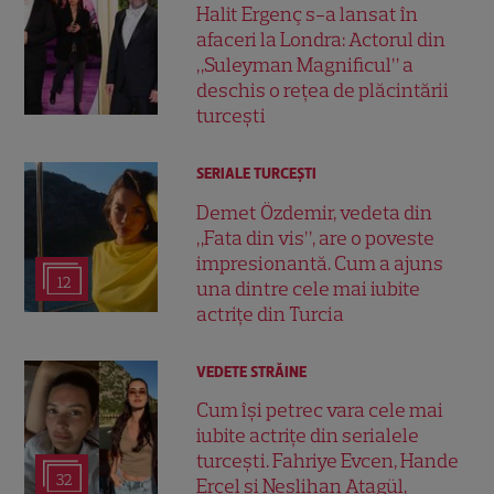
Halit Ergenç s-a lansat în
afaceri la Londra: Actorul din
„Suleyman Magnificul” a
deschis o rețea de plăcintării
turcești
SERIALE TURCEŞTI
Demet Özdemir, vedeta din
„Fata din vis”, are o poveste
impresionantă. Cum a ajuns
12
una dintre cele mai iubite
actrițe din Turcia
VEDETE STRĂINE
Cum își petrec vara cele mai
iubite actrițe din serialele
turcești. Fahriye Evcen, Hande
32
Erçel și Neslihan Atagül,