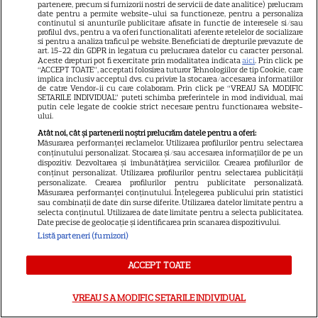
partenere, precum si furnizorii nostri de servicii de date analitice) prelucram
NETFLIX
date pentru a permite website-ului sa functioneze, pentru a personaliza
continutul si anunturile publicitare afisate in functie de interesele si/sau
Noutăți Netflix în august 2026:
profilul dvs., pentru a va oferi functionalitati aferente retelelor de socializare
si pentru a analiza traficul pe website. Beneficiati de drepturile prevazute de
Robert De Niro, „Nosferatu” și
art. 15-22 din GDPR in legatura cu prelucrarea datelor cu caracter personal.
Aceste drepturi pot fi exercitate prin modalitatea indicata
aici
. Prin click pe
noile sezoane din „Outer
“ACCEPT TOATE”, acceptati folosirea tuturor Tehnologiilor de tip Cookie, care
16
Banks” și „Un veac de
implica inclusiv acceptul dvs. cu privire la stocarea/accesarea informatiilor
de catre Vendor-ii cu care colaboram. Prin click pe “VREAU SA MODIFIC
singurătate”
SETARILE INDIVIDUAL” puteti schimba preferintele in mod individual, mai
putin cele legate de cookie strict necesare pentru functionarea website-
ului.
VEDETE STRĂINE
Atât noi, cât și partenerii noștri prelucrăm datele pentru a oferi:
Măsurarea performanței reclamelor. Utilizarea profilurilor pentru selectarea
conținutului personalizat. Stocarea și/sau accesarea informațiilor de pe un
Sean Astin din „Stăpânul
dispozitiv. Dezvoltarea și îmbunătățirea serviciilor. Crearea profilurilor de
Inelelor” a fost nevoit să își
conținut personalizat. Utilizarea profilurilor pentru selectarea publicității
personalizate. Crearea profilurilor pentru publicitate personalizată.
vândă casa din cauza
Măsurarea performanței conținutului. Înțelegerea publicului prin statistici
14
sau combinații de date din surse diferite. Utilizarea datelor limitate pentru a
salariului mic: Câți bani a
selecta conținutul. Utilizarea de date limitate pentru a selecta publicitatea.
primit de fapt
Date precise de geolocație și identificarea prin scanarea dispozitivului.
Listă parteneri (furnizori)
VEDETE STRĂINE
ACCEPT TOATE
Elon Musk, atac la adresa
VREAU SA MODIFIC SETARILE INDIVIDUAL
regizorului premiat cu Oscar
care a realizat documentarul