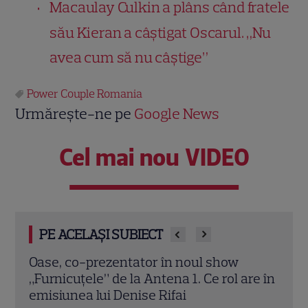
Macaulay Culkin a plâns când fratele
său Kieran a câștigat Oscarul. „Nu
avea cum să nu câștige”
Power Couple Romania
Urmărește-ne pe
Google News
Cel mai nou VIDEO
PE ACELAȘI SUBIECT
Istoria s-a schimbat în Sezonul 3!
Dezv
re în
Secretul cuplurilor care au demonstrat
Ce m
că iubirea e mai puternică decât
japo