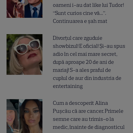
oameni i-au dat like lui Tudor!
“Sunt curios cine vă…”.
Continuarea e șah mat
Divorțul care zguduie
showbizul! E oficial! Și-au spus
adio în cel mai mare secret,
după aproape 20 de ani de
mariaj! S-a ales praful de
cuplul de aur din industria de
entertaining
Cum a descoperit Alina
Pușcău că are cancer. Primele
semne care au trimis-o la
medic, înainte de diagnosticul