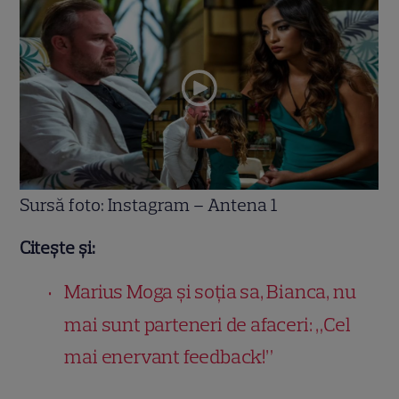
Sursă foto: Instagram – Antena 1
Citește și:
Marius Moga și soția sa, Bianca, nu
mai sunt parteneri de afaceri: „Cel
mai enervant feedback!”