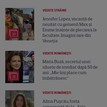
VEDETE STRĂINE
Jennifer Lopez, vacanță de
neuitat cu gemenii Max și
Emme înainte de plecarea la
20
facultate. Imagini rare din
Veneția
VEDETE ROMÂNEŞTI
Maria Buză, secretul unei
siluete de invidiat după 50 de
ani: „Mie îmi place cum
25
îmbătrânesc”
VEDETE ROMÂNEŞTI
Alina Pușcău, fosta
concurentă de la „Asia