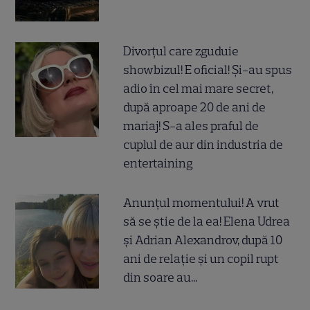
Divorțul care zguduie
showbizul! E oficial! Și-au spus
adio în cel mai mare secret,
după aproape 20 de ani de
mariaj! S-a ales praful de
cuplul de aur din industria de
entertaining
Anunțul momentului! A vrut
să se știe de la ea! Elena Udrea
și Adrian Alexandrov, după 10
ani de relație și un copil rupt
din soare au...