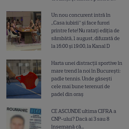
Un nou concurent intră în
„Casa iubirii” și face furori
printre fete! Nu ratați ediția de
sâmbătă, 1 august, difuzată de
la 16:00 și 19:00, la Kanal D
Harta unei distracții sportive în
mare trend la noi în București:
padle tennis. Unde găsești
cele mai bune terenuri de
padel din oraș
CE ASCUNDE ultima CIFRA a
CNP-ului? Dacă ai 3 sau 8
însemană că...