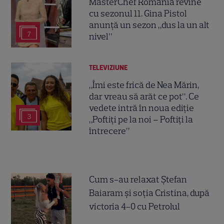
MasterChef România revine
cu sezonul 11. Gina Pistol
anunță un sezon „dus la un alt
7
nivel”
TELEVIZIUNE
„Îmi este frică de Nea Mărin,
dar vreau să arăt ce pot”. Ce
vedete intră în noua ediție
3
„Poftiți pe la noi – Poftiți la
întrecere”
Cum s-au relaxat Ștefan
Baiaram și soția Cristina, după
victoria 4-0 cu Petrolul