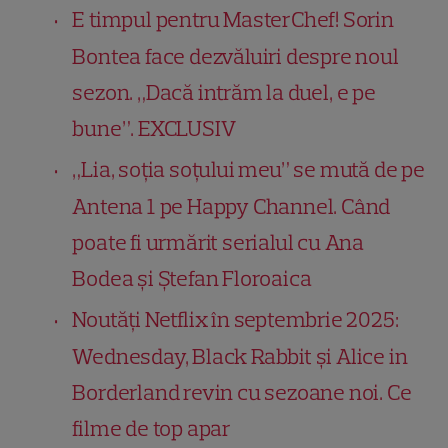
E timpul pentru MasterChef! Sorin
Bontea face dezvăluiri despre noul
sezon. „Dacă intrăm la duel, e pe
bune”. EXCLUSIV
„Lia, soția soțului meu” se mută de pe
Antena 1 pe Happy Channel. Când
poate fi urmărit serialul cu Ana
Bodea și Ștefan Floroaica
Noutăți Netflix în septembrie 2025:
Wednesday, Black Rabbit și Alice in
Borderland revin cu sezoane noi. Ce
filme de top apar