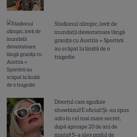
Stadionul olimpic, lovit de
inundații devastatoare lângă
granița cu Austria » Sportivii
au scăpat la limită de o
tragedie
Divorțul care zguduie
showbizul! E oficial! Și-au spus
adio în cel mai mare secret,
după aproape 20 de ani de
mariaj! S-a ales praful de