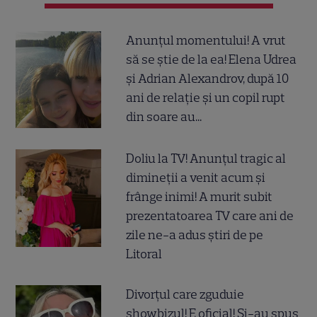
Anunțul momentului! A vrut
să se știe de la ea! Elena Udrea
și Adrian Alexandrov, după 10
ani de relație și un copil rupt
din soare au...
Doliu la TV! Anunțul tragic al
dimineții a venit acum și
frânge inimi! A murit subit
prezentatoarea TV care ani de
zile ne-a adus știri de pe
Litoral
Divorțul care zguduie
showbizul! E oficial! Și-au spus