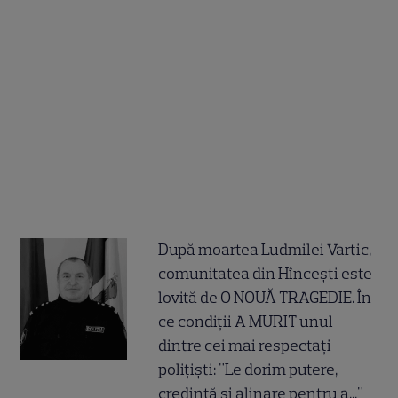
După moartea Ludmilei Vartic,
comunitatea din Hîncești este
lovită de O NOUĂ TRAGEDIE. În
ce condiții A MURIT unul
dintre cei mai respectați
polițiști: "Le dorim putere,
credință și alinare pentru a..."