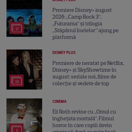
Premiere Disney+ august
2026: „Camp Rock 3”,
„Futurama” și trilogia
17
„Stăpânul Inelelor” ajung pe
platformă
DISNEY PLUS
Premiere de neratat pe Netflix,
Disney+ și SkyShowtime în
august: seriale noi, filme de
15
colecție și vedete de top
CINEMA
Eli Roth revine cu „Omul cu
înghețata mortală”. Filmul
horror în care copiii devin
5