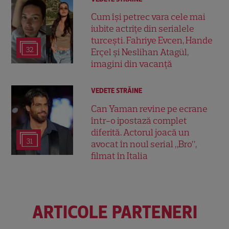
Cum își petrec vara cele mai
iubite actrițe din serialele
turcești. Fahriye Evcen, Hande
32
Erçel și Neslihan Atagül,
imagini din vacanță
VEDETE STRĂINE
Can Yaman revine pe ecrane
într-o ipostază complet
diferită. Actorul joacă un
31
avocat în noul serial „Bro”,
filmat în Italia
ARTICOLE PARTENERI