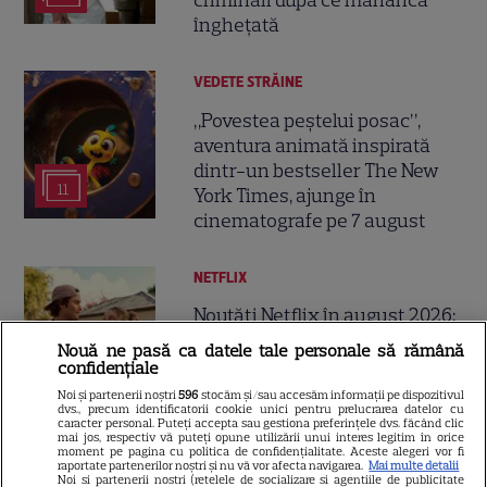
criminali după ce mănâncă
înghețată
VEDETE STRĂINE
„Povestea peștelui posac”,
aventura animată inspirată
dintr-un bestseller The New
11
York Times, ajunge în
cinematografe pe 7 august
NETFLIX
Noutăți Netflix în august 2026:
Robert De Niro, „Nosferatu” și
Nouă ne pasă ca datele tale personale să rămână
noile sezoane din „Outer
confidențiale
16
Banks” și „Un veac de
Noi și partenerii noștri
596
stocăm și/sau accesăm informații pe dispozitivul
dvs., precum identificatorii cookie unici pentru prelucrarea datelor cu
singurătate”
caracter personal. Puteți accepta sau gestiona preferințele dvs. făcând clic
mai jos, respectiv vă puteți opune utilizării unui interes legitim în orice
moment pe pagina cu politica de confidențialitate. Aceste alegeri vor fi
raportate partenerilor noștri și nu vă vor afecta navigarea.
Mai multe detalii
VEDETE STRĂINE
Noi si partenerii nostri (retelele de socializare si agentiile de publicitate