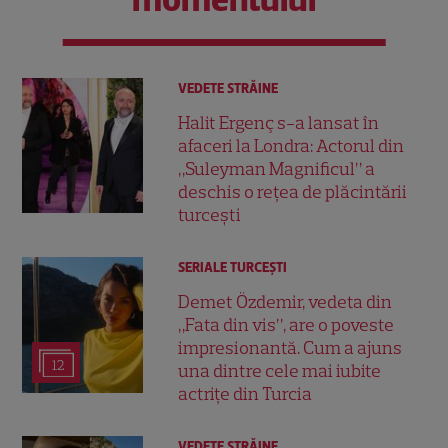
VEDETE STRĂINE
Halit Ergenç s-a lansat în
afaceri la Londra: Actorul din
„Suleyman Magnificul” a
deschis o rețea de plăcintării
turcești
SERIALE TURCEŞTI
Demet Özdemir, vedeta din
„Fata din vis”, are o poveste
impresionantă. Cum a ajuns
12
una dintre cele mai iubite
actrițe din Turcia
VEDETE STRĂINE