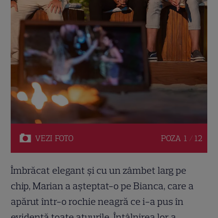
VEZI
FOTO
POZA
1 / 12
Îmbrăcat elegant și cu un zâmbet larg pe
chip, Marian a așteptat-o pe Bianca, care a
apărut într-o rochie neagră ce i-a pus în
evidență toate atuurile. Întâlnirea lor a