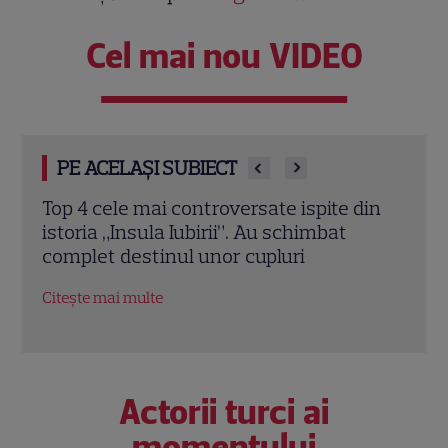
Cel mai nou VIDEO
PE ACELAȘI SUBIECT
din
Andrușca, schimbare de look la „Insula
Ella 
Iubirii – Reuniuni”. Ce a dezvăluit despre
„Insu
relația cu Andrei după emisiune
logo
lui
Citește mai multe
Citeș
Actorii turci ai
momentului