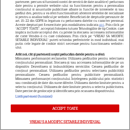
partenere, precum si furnizorii nostri de servicii de date analitice) prelucram
Sean Astin din „Stăpânul
date pentru a permite website-ului sa functioneze, pentru a personaliza
continutul si anunturile publicitare afisate in functie de interesele si/sau
Inelelor” a fost nevoit să își
profilul dvs., pentru a va oferi functionalitati aferente retelelor de socializare
si pentru a analiza traficul pe website. Beneficiati de drepturile prevazute de
vândă casa din cauza
art. 15-22 din GDPR in legatura cu prelucrarea datelor cu caracter personal.
14
Aceste drepturi pot fi exercitate prin modalitatea indicata
aici
. Prin click pe
salariului mic: Câți bani a
“ACCEPT TOATE”, acceptati folosirea tuturor Tehnologiilor de tip Cookie, care
primit de fapt
implica inclusiv acceptul dvs. cu privire la stocarea/accesarea informatiilor
de catre Vendor-ii cu care colaboram. Prin click pe “VREAU SA MODIFIC
SETARILE INDIVIDUAL” puteti schimba preferintele in mod individual, mai
putin cele legate de cookie strict necesare pentru functionarea website-
ului.
VEDETE STRĂINE
Atât noi, cât și partenerii noștri prelucrăm datele pentru a oferi:
Elon Musk, atac la adresa
Măsurarea performanței reclamelor. Utilizarea profilurilor pentru selectarea
conținutului personalizat. Stocarea și/sau accesarea informațiilor de pe un
regizorului premiat cu Oscar
dispozitiv. Dezvoltarea și îmbunătățirea serviciilor. Crearea profilurilor de
care a realizat documentarul
conținut personalizat. Utilizarea profilurilor pentru selectarea publicității
personalizate. Crearea profilurilor pentru publicitate personalizată.
14
despre viața sa. Filmul are 232
Măsurarea performanței conținutului. Înțelegerea publicului prin statistici
sau combinații de date din surse diferite. Utilizarea datelor limitate pentru a
de minute
selecta conținutul. Utilizarea de date limitate pentru a selecta publicitatea.
Date precise de geolocație și identificarea prin scanarea dispozitivului.
Listă parteneri (furnizori)
VEDETE STRĂINE
ACCEPT TOATE
Marvel are un nou Black
Panther. David Jonsson preia
VREAU SA MODIFIC SETARILE INDIVIDUAL
moștenirea lui Chadwick
3