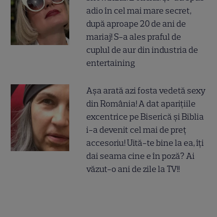
adio în cel mai mare secret,
după aproape 20 de ani de
mariaj! S-a ales praful de
cuplul de aur din industria de
entertaining
Așa arată azi fosta vedetă sexy
din România! A dat aparițiile
excentrice pe Biserică și Biblia
i-a devenit cel mai de preț
accesoriu! Uită-te bine la ea, îți
dai seama cine e în poză? Ai
văzut-o ani de zile la TV!!