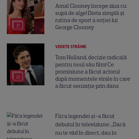
Amal Clooney începe ziua cu
supă de alge! Dieta simplă și
rutina de sport a soției lui
17
George Clooney
VEDETE STRĂINE
Tom Holland, decizie radicală
pentru noul său film! Ce
promisiune a făcut actorul
13
după momentele virale în care
a făcut senzație prin dans
Fiica legendei și-a făcut
debutul în televiziune: „Dacă
nu te văd în direct, dau în