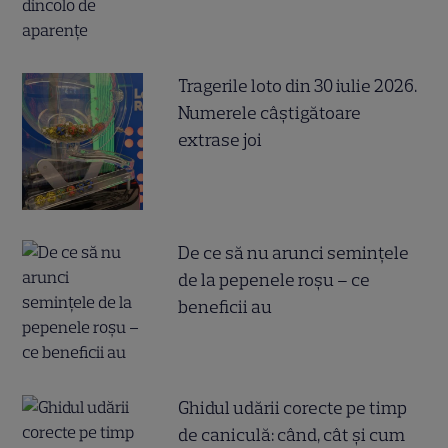
Tragerile loto din 30 iulie 2026.
Numerele câştigătoare
extrase joi
De ce să nu arunci semințele
de la pepenele roșu – ce
beneficii au
Ghidul udării corecte pe timp
de caniculă: când, cât şi cum