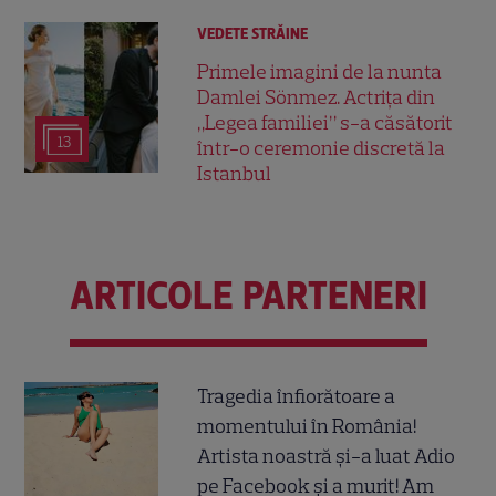
VEDETE STRĂINE
Primele imagini de la nunta
Damlei Sönmez. Actrița din
„Legea familiei” s-a căsătorit
13
într-o ceremonie discretă la
Istanbul
ARTICOLE PARTENERI
Tragedia înfiorătoare a
momentului în România!
Artista noastră și-a luat Adio
pe Facebook și a murit! Am