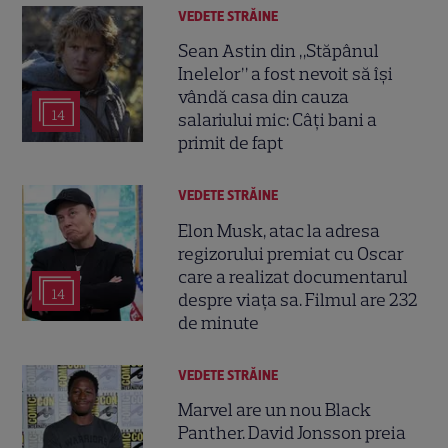
VEDETE STRĂINE
Sean Astin din „Stăpânul
Inelelor” a fost nevoit să își
vândă casa din cauza
14
salariului mic: Câți bani a
primit de fapt
VEDETE STRĂINE
Elon Musk, atac la adresa
regizorului premiat cu Oscar
care a realizat documentarul
14
despre viața sa. Filmul are 232
de minute
VEDETE STRĂINE
Marvel are un nou Black
Panther. David Jonsson preia