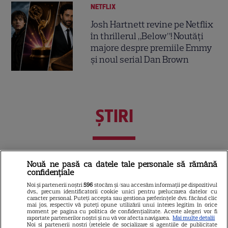
NETFLIX
Josh Hartnett revine pe Netflix
în thrillerul „Below”! Noutăți
majore despre premiile Emmy
și noul serial Dan Brown
ŞTIRI
VEDETE STRĂINE
Nouă ne pasă ca datele tale personale să rămână
confidențiale
Prințul Mirko al Bulgariei se
Noi și partenerii noștri
596
stocăm și/sau accesăm informații pe dispozitivul
căsătorește cu dr. Marta Embid.
dvs., precum identificatorii cookie unici pentru prelucrarea datelor cu
caracter personal. Puteți accepta sau gestiona preferințele dvs. făcând clic
Povestea de dragoste începută
mai jos, respectiv vă puteți opune utilizării unui interes legitim în orice
7
moment pe pagina cu politica de confidențialitate. Aceste alegeri vor fi
într-un spital din Madrid
raportate partenerilor noștri și nu vă vor afecta navigarea.
Mai multe detalii
Noi si partenerii nostri (retelele de socializare si agentiile de publicitate