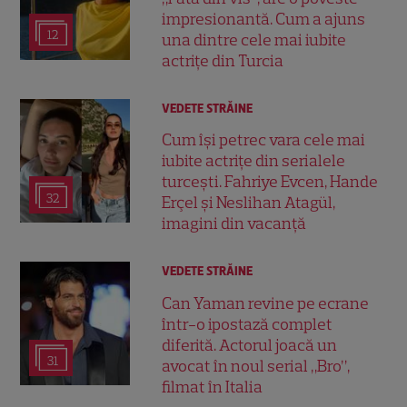
impresionantă. Cum a ajuns
12
una dintre cele mai iubite
actrițe din Turcia
VEDETE STRĂINE
Cum își petrec vara cele mai
iubite actrițe din serialele
turcești. Fahriye Evcen, Hande
32
Erçel și Neslihan Atagül,
imagini din vacanță
VEDETE STRĂINE
Can Yaman revine pe ecrane
într-o ipostază complet
diferită. Actorul joacă un
31
avocat în noul serial „Bro”,
filmat în Italia