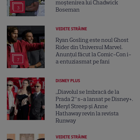
moștenirea lui Chadwick
3
Boseman
VEDETE STRĂINE
Ryan Gosling este noul Ghost
Rider din Universul Marvel.
Anunțul făcut la Comic-Con i-
7
a entuziasmat pe fani
DISNEY PLUS
„Diavolul se îmbracă de la
Prada 2” s-a lansat pe Disney+.
Meryl Streep și Anne
Hathaway revin la revista
Runway
VEDETE STRĂINE