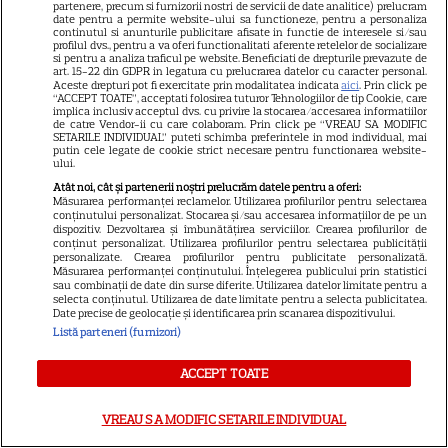
partenere, precum si furnizorii nostri de servicii de date analitice) prelucram
date pentru a permite website-ului sa functioneze, pentru a personaliza
continutul si anunturile publicitare afisate in functie de interesele si/sau
TELEVIZIUNE
profilul dvs., pentru a va oferi functionalitati aferente retelelor de socializare
si pentru a analiza traficul pe website. Beneficiati de drepturile prevazute de
Trei cupluri revin la „Insula
art. 15-22 din GDPR in legatura cu prelucrarea datelor cu caracter personal.
Aceste drepturi pot fi exercitate prin modalitatea indicata
aici
. Prin click pe
Iubirii – Reuniuni”. Ce se
“ACCEPT TOATE”, acceptati folosirea tuturor Tehnologiilor de tip Cookie, care
implica inclusiv acceptul dvs. cu privire la stocarea/accesarea informatiilor
întâmplă când se întâlnesc din
de catre Vendor-ii cu care colaboram. Prin click pe “VREAU SA MODIFIC
4
nou cu Radu Vâlcan
SETARILE INDIVIDUAL” puteti schimba preferintele in mod individual, mai
putin cele legate de cookie strict necesare pentru functionarea website-
ului.
Atât noi, cât și partenerii noștri prelucrăm datele pentru a oferi:
VEDETE ROMÂNEŞTI
Măsurarea performanței reclamelor. Utilizarea profilurilor pentru selectarea
Exclusiv
conținutului personalizat. Stocarea și/sau accesarea informațiilor de pe un
dispozitiv. Dezvoltarea și îmbunătățirea serviciilor. Crearea profilurilor de
Laura Cosoi și-a ținut
conținut personalizat. Utilizarea profilurilor pentru selectarea publicității
promisiunea. Povestea
personalizate. Crearea profilurilor pentru publicitate personalizată.
Măsurarea performanței conținutului. Înțelegerea publicului prin statistici
numelui Nina și tradiția pe
sau combinații de date din surse diferite. Utilizarea datelor limitate pentru a
17
selecta conținutul. Utilizarea de date limitate pentru a selecta publicitatea.
care a respectat-o pentru
Date precise de geolocație și identificarea prin scanarea dispozitivului.
toate cele cinci fiice. EXCLUSIV
Listă parteneri (furnizori)
ACCEPT TOATE
VEDETE ROMÂNEŞTI
Laura Cosoi a devenit mamă
VREAU SA MODIFIC SETARILE INDIVIDUAL
pentru a cincea oară. Prima