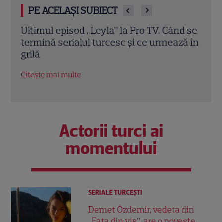
PE ACELAȘI SUBIECT
d se
A apărut revista TVmania nr. 30. Irina
Irin
ză în
Rimes este vedeta copertei, iar Iuliana
sezo
Pepene și marile premiere TV
schi
completează noua ediție
EXC
Citește mai multe
Citeș
Actorii turci ai
momentului
SERIALE TURCEŞTI
Demet Özdemir, vedeta din
„Fata din vis”, are o poveste