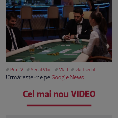
Pro TV
Serial Vlad
Vlad
vlad serial
Urmărește-ne pe
Google News
Cel mai nou VIDEO