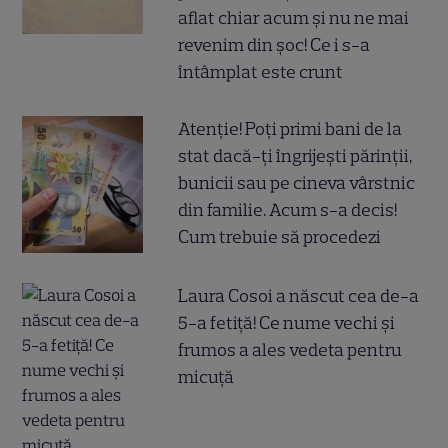
aflat chiar acum și nu ne mai
revenim din șoc! Ce i s-a
întâmplat este crunt
Atenție! Poți primi bani de la
stat dacă-ți îngrijești părinții,
bunicii sau pe cineva vârstnic
din familie. Acum s-a decis!
Cum trebuie să procedezi
Laura Cosoi a născut cea de-a
5-a fetiță! Ce nume vechi și
frumos a ales vedeta pentru
micuță