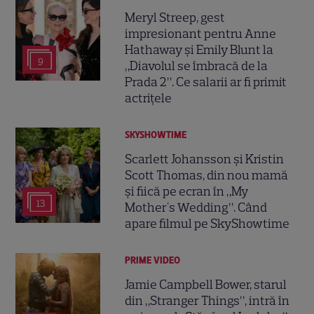
Meryl Streep, gest
impresionant pentru Anne
Hathaway și Emily Blunt la
9
„Diavolul se îmbracă de la
Prada 2”. Ce salarii ar fi primit
actrițele
SKYSHOWTIME
Scarlett Johansson și Kristin
Scott Thomas, din nou mamă
și fiică pe ecran în „My
13
Mother's Wedding”. Când
apare filmul pe SkyShowtime
PRIME VIDEO
Jamie Campbell Bower, starul
din „Stranger Things”, intră în