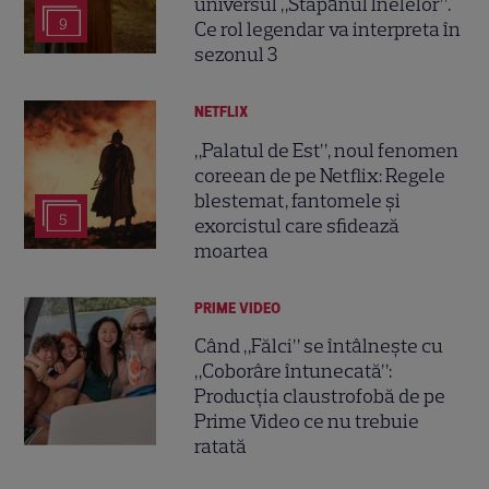
universul „Stăpânul Inelelor”.
9
Ce rol legendar va interpreta în
sezonul 3
NETFLIX
„Palatul de Est”, noul fenomen
coreean de pe Netflix: Regele
blestemat, fantomele și
5
exorcistul care sfidează
moartea
PRIME VIDEO
Când „Fălci” se întâlnește cu
„Coborâre întunecată”:
Producția claustrofobă de pe
Prime Video ce nu trebuie
ratată