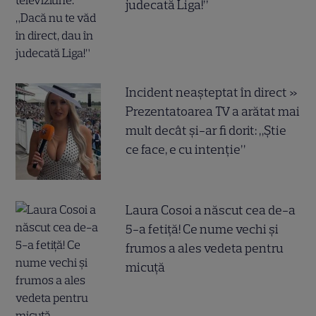
judecată Liga!”
Incident neașteptat în direct »
Prezentatoarea TV a arătat mai
mult decât și-ar fi dorit: „Știe
ce face, e cu intenție”
Laura Cosoi a născut cea de-a
5-a fetiță! Ce nume vechi și
frumos a ales vedeta pentru
micuță