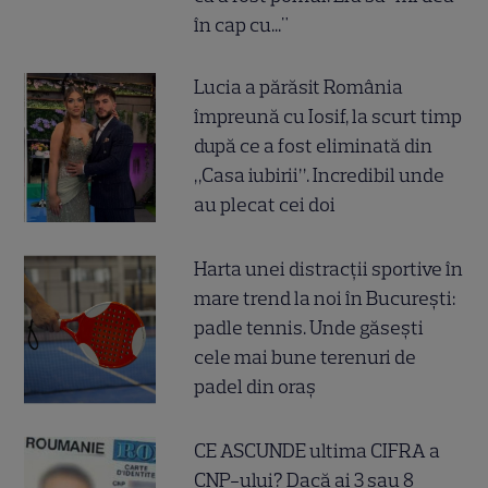
în cap cu..."
Lucia a părăsit România
împreună cu Iosif, la scurt timp
după ce a fost eliminată din
„Casa iubirii”. Incredibil unde
au plecat cei doi
Harta unei distracții sportive în
mare trend la noi în București:
padle tennis. Unde găsești
cele mai bune terenuri de
padel din oraș
CE ASCUNDE ultima CIFRA a
CNP-ului? Dacă ai 3 sau 8