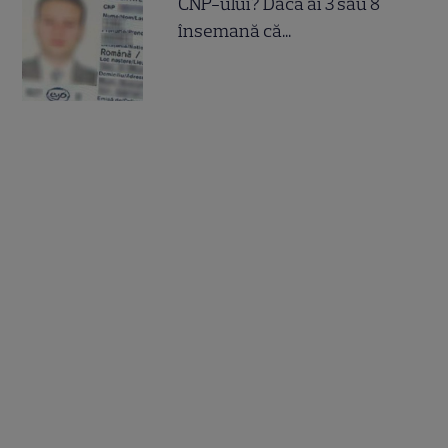
CNP-ului? Dacă ai 3 sau 8
însemană că...