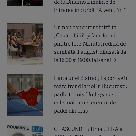
de la Dinamo 2 înainte de
intrarea în curbă: "A venit în..."
Un nou concurent intră în
„Casa iubirii” și face furori
printre fete! Nu ratați ediția de
sâmbătă, 1 august, difuzată de
la 16:00 și 19:00, la Kanal D
Harta unei distracții sportive în
mare trend la noi în București:
padle tennis. Unde găsești
cele mai bune terenuri de
padel din oraș
CE ASCUNDE ultima CIFRA a