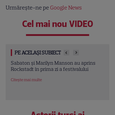
Urmărește-ne pe
Google News
Cel mai nou VIDEO
PE ACELAȘI SUBIECT
s
De ce să citești “Soți și amanți”? O
Oțelu
poveste despre iubiri imposibile și
mai 
adevăruri ascunse peste generații
meta
Citește mai multe
Citeș