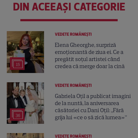
DIN ACEEAȘI CATEGORIE
VEDETE ROMÂNEŞTI
Elena Gheorghe, surpriză
emoționantă de ziua ei. Ce a
pregătit soțul artistei când
15
credea că merge doar la cină
VEDETE ROMÂNEŞTI
Gabriela Oțil a publicat imagini
de la nuntă, la aniversarea
căsătoriei cu Dani Oțil: „Fără
36
grija lui «ce o să zică lumea»”
VEDETE ROMÂNEŞTI