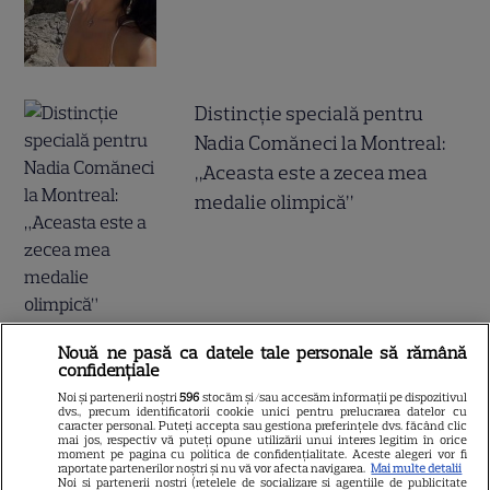
Distincție specială pentru
Nadia Comăneci la Montreal:
„Aceasta este a zecea mea
medalie olimpică”
Nouă ne pasă ca datele tale personale să rămână
Alexandru Ciucu, fostul soț al
confidențiale
Alinei Sorescu, nu a fost lăsat
Noi și partenerii noștri
596
stocăm și/sau accesăm informații pe dispozitivul
dvs., precum identificatorii cookie unici pentru prelucrarea datelor cu
să intre la Nibiru. „Am aflat cu
caracter personal. Puteți accepta sau gestiona preferințele dvs. făcând clic
mai jos, respectiv vă puteți opune utilizării unui interes legitim în orice
tristețe”, a povestit el. De ce a
moment pe pagina cu politica de confidențialitate. Aceste alegeri vor fi
raportate partenerilor noștri și nu vă vor afecta navigarea.
Mai multe detalii
fost întors din drum designerul
Noi si partenerii nostri (retelele de socializare si agentiile de publicitate