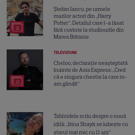
Ștefan Iancu, pe urmele
marilor actori din „Harry
Potter”. Detaliul care l-a lăsat
21
fără cuvinte la studiourile din
Marea Britanie
TELEVIZIUNE
Cheloo, declarație neașteptată
înainte de Asia Express: „Cred
că e singura chestie la care m-
12
am gândit”
Tabloidele scriu despre o nouă
idilă: „Irina Shayk se iubește cu
starul mai mic cu 11 ani”