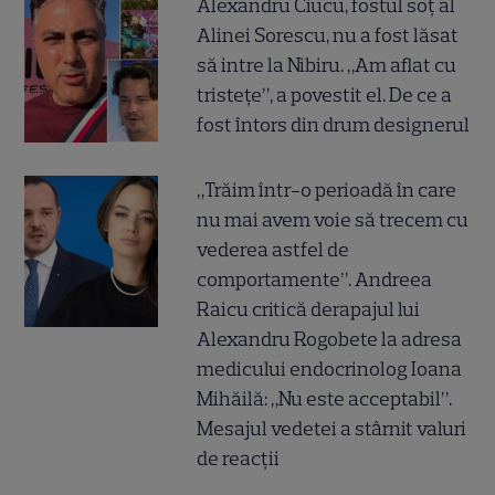
Alexandru Ciucu, fostul soț al
Alinei Sorescu, nu a fost lăsat
să intre la Nibiru. „Am aflat cu
tristețe”, a povestit el. De ce a
fost întors din drum designerul
„Trăim într-o perioadă în care
nu mai avem voie să trecem cu
vederea astfel de
comportamente”. Andreea
Raicu critică derapajul lui
Alexandru Rogobete la adresa
medicului endocrinolog Ioana
Mihăilă: „Nu este acceptabil”.
Mesajul vedetei a stârnit valuri
de reacții