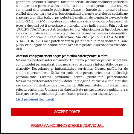
partenere, precum si furnizorii nostri de servicii de date analitice) prelucram
date pentru a permite website-ului sa functioneze, pentru a personaliza
continutul si anunturile publicitare afisate in functie de interesele si/sau
profilul dvs., pentru a va oferi functionalitati aferente retelelor de socializare
Breaking tragic în România:
si pentru a analiza traficul pe website. Beneficiati de drepturile prevazute de
art. 15-22 din GDPR in legatura cu prelucrarea datelor cu caracter personal.
microbuzul în care se afla
Aceste drepturi pot fi exercitate prin modalitatea indicata
aici
. Prin click pe
“ACCEPT TOATE”, acceptati folosirea tuturor Tehnologiilor de tip Cookie, care
acum câteva minute echipa de
implica inclusiv acceptul dvs. cu privire la stocarea/accesarea informatiilor
de catre Vendor-ii cu care colaboram. Prin click pe “VREAU SA MODIFIC
fotbal din București, accident
SETARILE INDIVIDUAL” puteti schimba preferintele in mod individual, mai
putin cele legate de cookie strict necesare pentru functionarea website-
mortal! Câți morți și câți răniți
ului.
sunt până acum
Atât noi, cât și partenerii noștri prelucrăm datele pentru a oferi:
Măsurarea performanței reclamelor. Utilizarea profilurilor pentru selectarea
conținutului personalizat. Stocarea și/sau accesarea informațiilor de pe un
dispozitiv. Dezvoltarea și îmbunătățirea serviciilor. Crearea profilurilor de
conținut personalizat. Utilizarea profilurilor pentru selectarea publicității
personalizate. Crearea profilurilor pentru publicitate personalizată.
Măsurarea performanței conținutului. Înțelegerea publicului prin statistici
SERIALE
sau combinații de date din surse diferite. Utilizarea datelor limitate pentru a
selecta conținutul. Utilizarea de date limitate pentru a selecta publicitatea.
Date precise de geolocație și identificarea prin scanarea dispozitivului.
Listă parteneri (furnizori)
ACCEPT TOATE
VREAU SA MODIFIC SETARILE INDIVIDUAL