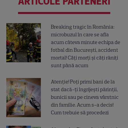
ARTICOLE PARTENERI
Breaking tragic în România:
microbuzul în care se afla
acum câteva minute echipa de
fotbal din București, accident
mortal! Câți morți și câți răniți
sunt până acum
Atenție! Poți primi bani de la
stat dacă-ți îngrijești părinții,
bunicii sau pe cineva vârstnic
din familie. Acum s-a decis!
Cum trebuie să procedezi