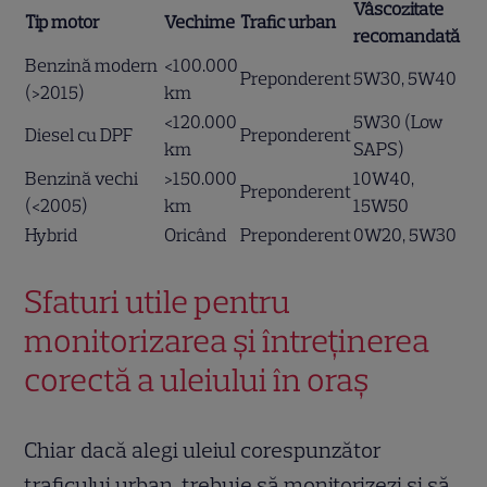
Vâscozitate
Tip motor
Vechime
Trafic urban
recomandată
Benzină modern
<100.000
Preponderent
5W30, 5W40
(>2015)
km
<120.000
5W30 (Low
Diesel cu DPF
Preponderent
km
SAPS)
Benzină vechi
>150.000
10W40,
Preponderent
(<2005)
km
15W50
Hybrid
Oricând
Preponderent
0W20, 5W30
Sfaturi utile pentru
monitorizarea și întreținerea
corectă a uleiului în oraș
Chiar dacă alegi uleiul corespunzător
traficului urban, trebuie să monitorizezi și să