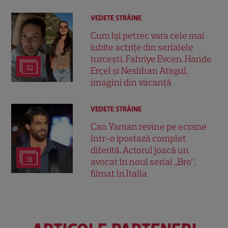
VEDETE STRĂINE
Cum își petrec vara cele mai
iubite actrițe din serialele
turcești. Fahriye Evcen, Hande
32
Erçel și Neslihan Atagül,
imagini din vacanță
VEDETE STRĂINE
Can Yaman revine pe ecrane
într-o ipostază complet
diferită. Actorul joacă un
31
avocat în noul serial „Bro”,
filmat în Italia