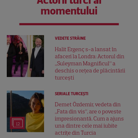
Actorii turci ai
momentului
VEDETE STRĂINE
Halit Ergenç s-a lansat în
afaceri la Londra: Actorul din
„Suleyman Magnificul” a
deschis o rețea de plăcintării
turcești
SERIALE TURCEŞTI
Demet Özdemir, vedeta din
„Fata din vis”, are o poveste
impresionantă. Cum a ajuns
12
una dintre cele mai iubite
actrițe din Turcia