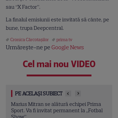
sau “X Factor”.
La finalul emisiunii este invitată să cânte, pe
bune, trupa Deepcentral.
Cronica Cârcotaşilor
prima tv
Urmărește-ne pe
Google News
Cel mai nou VIDEO
PE ACELAȘI SUBIECT
ima
Prima Sport transmite meciurile
Univ
tbal
Universității Craiova și Universității Cluj
Leag
din cupele europene. Programul complet
Din