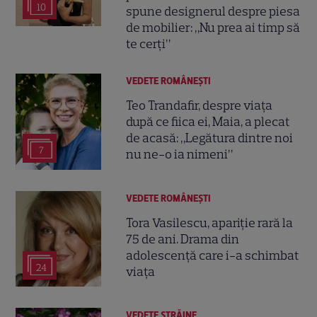
10
spune designerul despre piesa
de mobilier: „Nu prea ai timp să
te cerți”
VEDETE ROMÂNEŞTI
Teo Trandafir, despre viața
după ce fiica ei, Maia, a plecat
de acasă: „Legătura dintre noi
7
nu ne-o ia nimeni”
VEDETE ROMÂNEŞTI
Tora Vasilescu, apariție rară la
75 de ani. Drama din
adolescență care i-a schimbat
24
viața
VEDETE STRĂINE