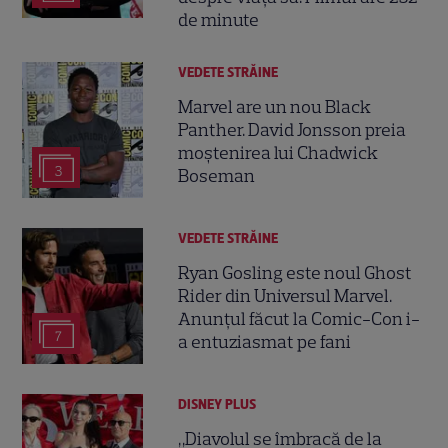
de minute
VEDETE STRĂINE
Marvel are un nou Black
Panther. David Jonsson preia
moștenirea lui Chadwick
3
Boseman
VEDETE STRĂINE
Ryan Gosling este noul Ghost
Rider din Universul Marvel.
Anunțul făcut la Comic-Con i-
7
a entuziasmat pe fani
DISNEY PLUS
„Diavolul se îmbracă de la