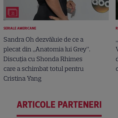
21
SERIALE AMERICANE
R
Sandra Oh dezvăluie de ce a
plecat din „Anatomia lui Grey”.
Discuția cu Shonda Rhimes
care a schimbat totul pentru
Cristina Yang
ARTICOLE PARTENERI