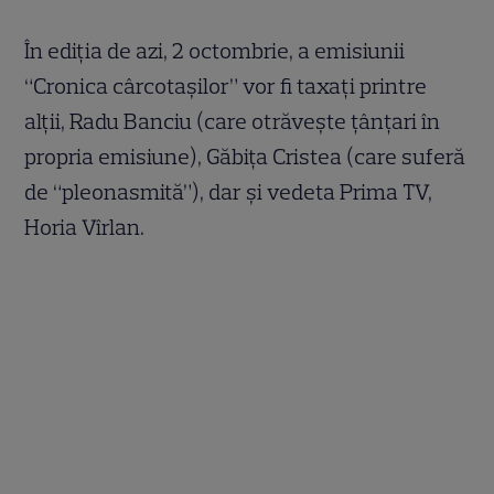
În ediţia de azi, 2 octombrie, a emisiunii
“Cronica cârcotaşilor” vor fi taxaţi printre
alţii, Radu Banciu (care otrăveşte ţânţari în
propria emisiune), Găbiţa Cristea (care suferă
de “pleonasmită”), dar şi vedeta Prima TV,
Horia Vîrlan.