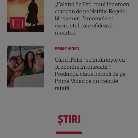
„Palatul de Est”, noul fenomen
coreean de pe Netflix: Regele
blestemat, fantomele și
5
exorcistul care sfidează
moartea
PRIME VIDEO
Când „Fălci” se întâlnește cu
„Coborâre întunecată”:
Producția claustrofobă de pe
Prime Video ce nu trebuie
ratată
ŞTIRI