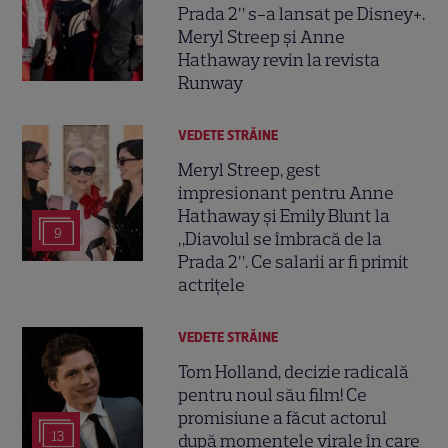
Prada 2” s-a lansat pe Disney+.
Meryl Streep și Anne
Hathaway revin la revista
Runway
VEDETE STRĂINE
Meryl Streep, gest
impresionant pentru Anne
Hathaway și Emily Blunt la
9
„Diavolul se îmbracă de la
Prada 2”. Ce salarii ar fi primit
actrițele
VEDETE STRĂINE
Tom Holland, decizie radicală
pentru noul său film! Ce
promisiune a făcut actorul
13
după momentele virale în care