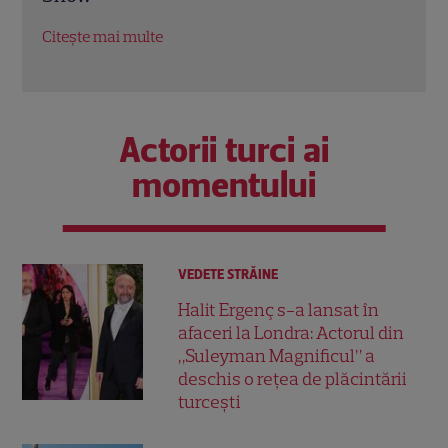
al partidelor
Citeș
Citește mai multe
Actorii turci ai
momentului
VEDETE STRĂINE
Halit Ergenç s-a lansat în
afaceri la Londra: Actorul din
„Suleyman Magnificul” a
deschis o rețea de plăcintării
turcești