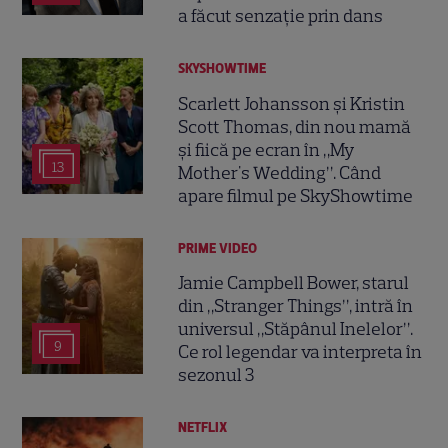
a făcut senzație prin dans
SKYSHOWTIME
Scarlett Johansson și Kristin
Scott Thomas, din nou mamă
și fiică pe ecran în „My
13
Mother's Wedding”. Când
apare filmul pe SkyShowtime
PRIME VIDEO
Jamie Campbell Bower, starul
din „Stranger Things”, intră în
universul „Stăpânul Inelelor”.
9
Ce rol legendar va interpreta în
sezonul 3
NETFLIX