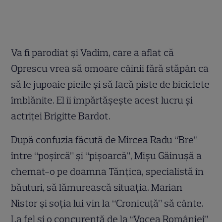
Va fi parodiat şi Vadim, care a aflat că
Oprescu vrea să omoare câinii fără stăpân ca
să le jupoaie pieile şi să facă piste de biciclete
îmblănite. El îi împărtăşeşte acest lucru şi
actriţei Brigitte Bardot.
După confuzia făcută de Mircea Radu “Bre”
între “poşircă” şi “pişoarcă”, Mişu Găinuşă a
chemat-o pe doamna Tănţica, specialistă în
băuturi, să lămurească situaţia. Marian
Nistor şi soţia lui vin la “Cronicuţă” să cânte.
La fel şi o concurentă de la “Vocea României”