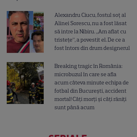
Alexandru Ciucu, fostul soț al
Alinei Sorescu, nu a fost lăsat
să intre la Nibiru. „Am aflat cu
tristețe”, a povestit el. De ce a
fost întors din drum designerul
Breaking tragic în România:
microbuzul în care se afla
acum câteva minute echipa de
fotbal din București, accident
mortal! Câți morți și câți răniți
sunt până acum