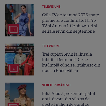
TELEVIZIUNE
Grila TV de toamnă 2026: toate
premierele confirmate la Pro
TV și Antena 1. Ce show-uri și
9
seriale revin din septembrie
TELEVIZIUNE
Trei cupluri revin la „Insula
Iubirii – Reuniuni”. Ce se
întâmplă când se întâlnesc din
4
nou cu Radu Vâlcan
VEDETE ROMÂNEŞTI
Iulia Albu a prezentat „patul
anti-divorț” din vila sa de
peste 1 milion de euro! Ce