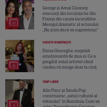
George și Amal Clooney,
evacuați din locuința lor din
Franța din cauza incendiilor.
13
Mesajul dramatic al actorului:
„Nu știm dacă va supraviețui”
VEDETE ROMÂNEŞTI
Elena Gheorghe, surpriză
emoționantă de ziua ei. Ce a
pregătit soțul artistei când
15
credea că merge doar la cină
TIMP LIBER
Alin Panc și Sandu Pop
construiesc „satul cultural al
viitorului” în România. Cum va
3
arăta Transylvania Creators