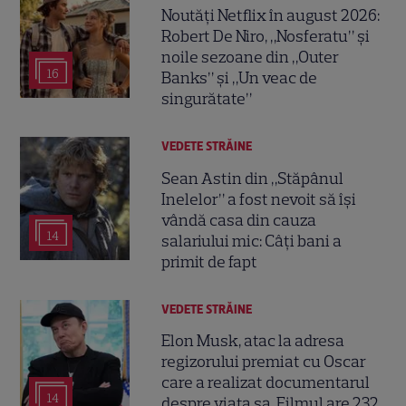
Noutăți Netflix în august 2026:
Robert De Niro, „Nosferatu” și
noile sezoane din „Outer
16
Banks” și „Un veac de
singurătate”
VEDETE STRĂINE
Sean Astin din „Stăpânul
Inelelor” a fost nevoit să își
vândă casa din cauza
14
salariului mic: Câți bani a
primit de fapt
VEDETE STRĂINE
Elon Musk, atac la adresa
regizorului premiat cu Oscar
care a realizat documentarul
14
despre viața sa. Filmul are 232