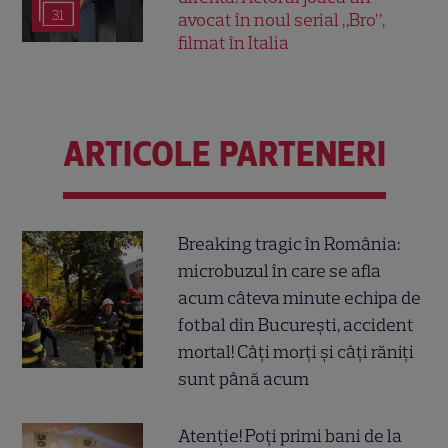
31
avocat în noul serial „Bro”,
filmat în Italia
ARTICOLE PARTENERI
Breaking tragic în România:
microbuzul în care se afla
acum câteva minute echipa de
fotbal din București, accident
mortal! Câți morți și câți răniți
sunt până acum
Atenție! Poți primi bani de la