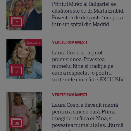
Prințul Mirko al Bulgariei se
căsătorește cu dr. Marta Embid.
Povestea de dragoste începută
7
într-un spital din Madrid
VEDETE ROMÂNEŞTI
Exclusiv
Laura Cosoi și-a ținut
promisiunea. Povestea
numelui Nina și tradiția pe
17
care a respectat-o pentru
toate cele cinci fiice. EXCLUSIV
VEDETE ROMÂNEŞTI
Laura Cosoi a devenit mamă
pentru a cincea oară. Prima
imagine cu fiica ei, Nina, și
29
povestea numelui ales. „Nu mă