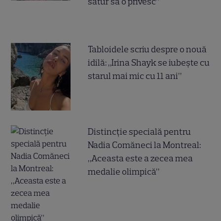
satur să o privesc”
Tabloidele scriu despre o nouă
idilă: „Irina Shayk se iubește cu
starul mai mic cu 11 ani”
Distincție specială pentru
Nadia Comăneci la Montreal:
„Aceasta este a zecea mea
medalie olimpică”