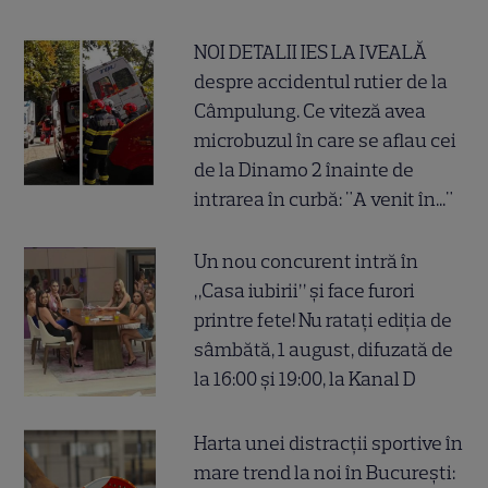
NOI DETALII IES LA IVEALĂ
despre accidentul rutier de la
Câmpulung. Ce viteză avea
microbuzul în care se aflau cei
de la Dinamo 2 înainte de
intrarea în curbă: "A venit în..."
Un nou concurent intră în
„Casa iubirii” și face furori
printre fete! Nu ratați ediția de
sâmbătă, 1 august, difuzată de
la 16:00 și 19:00, la Kanal D
Harta unei distracții sportive în
mare trend la noi în București: