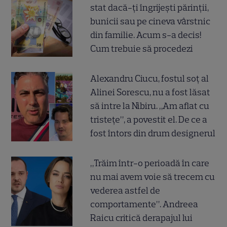
stat dacă-ți îngrijești părinții,
bunicii sau pe cineva vârstnic
din familie. Acum s-a decis!
Cum trebuie să procedezi
Alexandru Ciucu, fostul soț al
Alinei Sorescu, nu a fost lăsat
să intre la Nibiru. „Am aflat cu
tristețe”, a povestit el. De ce a
fost întors din drum designerul
„Trăim într-o perioadă în care
nu mai avem voie să trecem cu
vederea astfel de
comportamente”. Andreea
Raicu critică derapajul lui