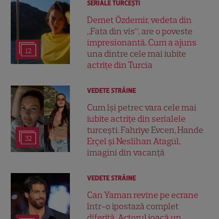
SERIALE TURCEŞTI
Demet Özdemir, vedeta din
„Fata din vis”, are o poveste
impresionantă. Cum a ajuns
12
una dintre cele mai iubite
actrițe din Turcia
VEDETE STRĂINE
Cum își petrec vara cele mai
iubite actrițe din serialele
turcești. Fahriye Evcen, Hande
32
Erçel și Neslihan Atagül,
imagini din vacanță
VEDETE STRĂINE
Can Yaman revine pe ecrane
într-o ipostază complet
diferită. Actorul joacă un