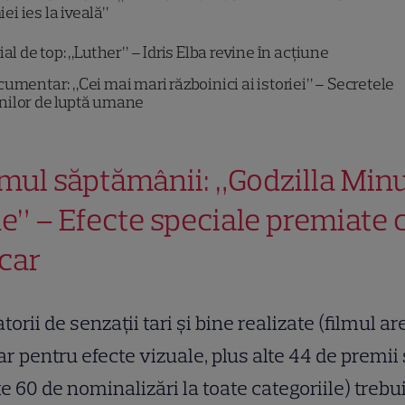
i ies la iveală”
ial de top: „Luther” – Idris Elba revine în acțiune
umentar: „Cei mai mari războinici ai istoriei” – Secretele
nilor de luptă umane
lmul săptămânii: „Godzilla Min
e” – Efecte speciale premiate 
car
orii de senzații tari și bine realizate (filmul ar
r pentru efecte vizuale, plus alte 44 de premii 
e 60 de nominalizări la toate categoriile) trebu