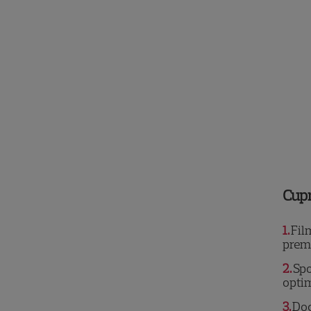
Cup
1
Fil
prem
2
Spo
optim
3
Doc