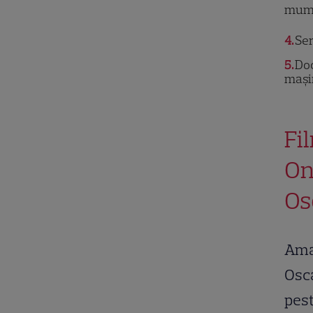
mumie
4
Ser
5
Doc
mași
Fi
On
Os
Amat
Osca
pest