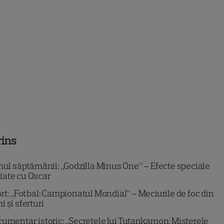
rins
mul săptămânii: „Godzilla Minus One” – Efecte speciale
iate cu Oscar
rt: „Fotbal: Campionatul Mondial” – Meciurile de foc din
i și sferturi
umentar istoric: „Secretele lui Tutankamon: Misterele