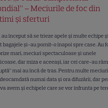
ndial” – Meciurile de foc din
timi și sferturi
 au început să se trieze apele și multe echipe 
t bagajele și-au pornit-o înapoi spre case. Au f
rize mari, meciuri spectaculoase și unele
ticoase, dar miza e aceeași, iar cei care-au ră
luptă” mai au încă de tras. Pentru multe meciuri
 deocamdată numai data și ora difuzării, dar pe
va avem și echipele care se vor înfrunta pe ter