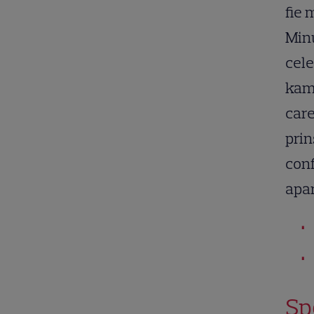
fie 
Minu
cele
kam
care
prin
conf
apar
Sp