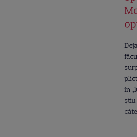
Mo
op
Deja
făcu
surp
plic
în „
știu
câte