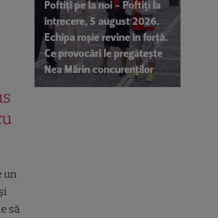
Poftiți pe la noi - Poftiți la
întrecere, 5 august 2026.
Echipa roșie revine în forță.
Ce provocări le pregătește
Nea Mărin concurenților
us
cu
e un
și
ie să