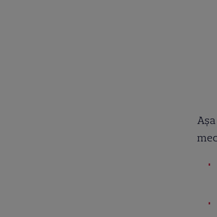
Așa 
meci