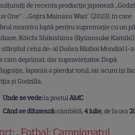
mulțumiți de recenta producție japoneză „Godzi
s One”/„Gojira Mainasu Wan” (2023), în care
brul monstru luptă pentru supremație cu un pi
ikaze, Kôichi Shikishima (Ryûnosuke Kamiki),
 sfârșitul celui de-al Doilea Război Mondial l-a
s cam deprimat, dar supraviețuitor. După
lagrație, Japonia a pierdut totul, iar acum își fa
iția și Godzilla.
Unde se vede:
la postul
AMC
Când se difuzează:
sâmbătă,
4 iulie
, de la ora
2
ort: „Fotbal: Campionatul