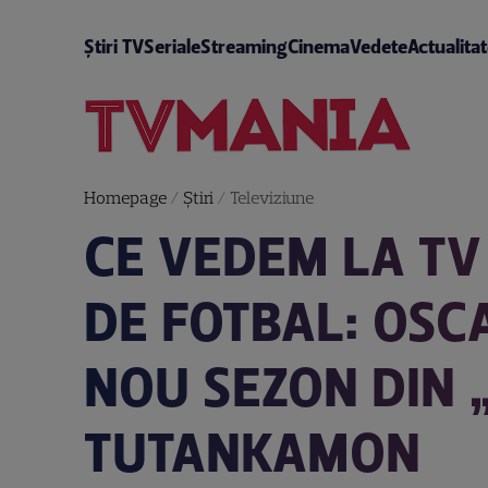
Știri TV
Seriale
Streaming
Cinema
Vedete
Actualita
Homepage
/
Știri
/
Televiziune
CE VEDEM LA TV 
DE FOTBAL: OSC
NOU SEZON DIN „
TUTANKAMON