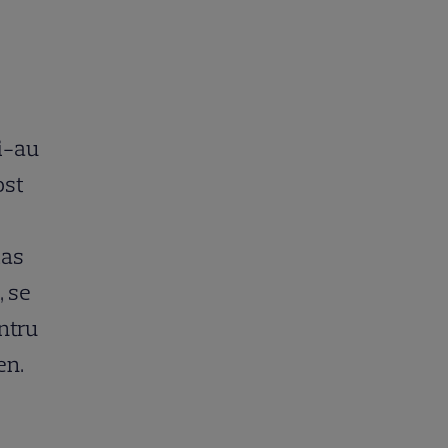
și-au
ost
mas
, se
ntru
en.