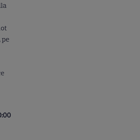
lla
lot
 pe
ce
0:00