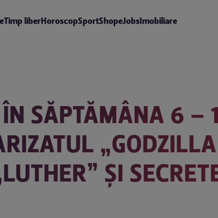
te
Timp liber
Horoscop
Sport
Shop
eJobs
Imobiliare
ÎN SĂPTĂMÂNA 6 – 1
ARIZATUL „GODZILLA
LUTHER” ȘI SECRETE