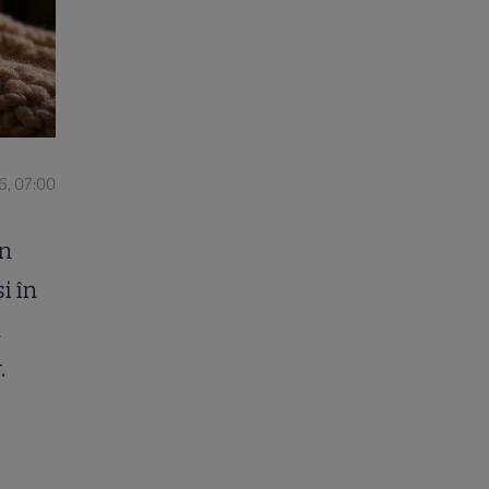
6, 07:00
în
i în
n
.