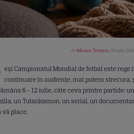
de
Mioara Tronaru
,
06 iulie 202
D
eși Campionatul Mondial de fotbal este rege 
continuare în audiențe, mai putem strecura, ș
ămâna 6 - 12 iulie, câte ceva printre partide: u
illa, un Tutankamon, un serial, un documentar
 vă place.