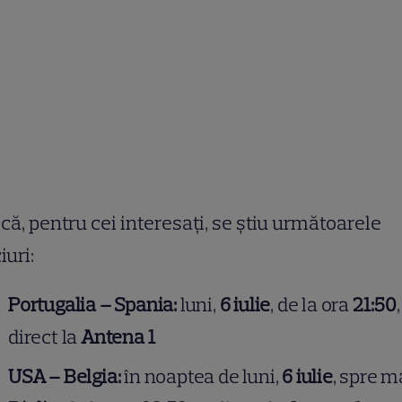
că, pentru cei interesați, se știu următoarele
uri:
Portugalia – Spania:
luni,
6 iulie
, de la ora
21:50
direct la
Antena 1
USA – Belgia:
în noaptea de luni,
6 iulie
, spre ma