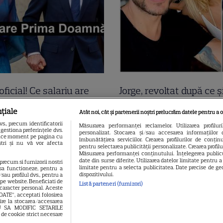
oficial! Ce salariu are
Jorge, revoltat după ce ș
a Grădinaru, dar asta
găsit apartamentul de 
țiale
Atât noi, cât și partenerii noștri prelucrăm datele pentru a o
t! Surpriza uriașă din
devastat. Ce au lăsat î
., precum identificatorii
Măsurarea performanței reclamelor. Utilizarea profilur
gestiona preferințele dvs.
personalizat. Stocarea și/sau accesarea informațiilor 
ția de avere! Da, scrie
turiștii este strigător la
 orice moment pe pagina cu
îmbunătățirea serviciilor. Crearea profilurilor de conținut
oștri și nu vă vor afecta
pentru selectarea publicității personalizate. Crearea profil
pe alb! O cheamă…
Măsurarea performanței conținutului. Înțelegerea publicu
date din surse diferite. Utilizarea datelor limitate pentru 
 precum si furnizorii nostri
limitate pentru a selecta publicitatea. Date precise de geo
sa functioneze, pentru a
dispozitivului.
sau profilul dvs., pentru a
l pe website. Beneficiati de
Listă parteneri (furnizori)
 caracter personal. Aceste
OATE”, acceptati folosirea
vire la stocarea/accesarea
EAU SA MODIFIC SETARILE
 de cookie strict necesare