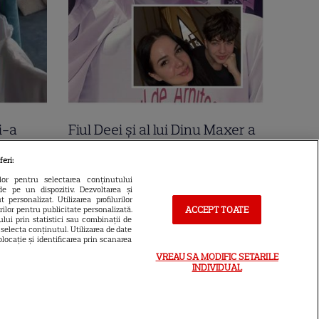
i-a
Fiul Deei și al lui Dinu Maxer a
la mare
intrat la un liceu de renume
feri:
n urmă
din București. Andreas, admis
ilor pentru selectarea conținutului
de pe un dispozitiv. Dezvoltarea și
 Cer
fără meditații, cu note maxime
 personalizat. Utilizarea profilurilor
ACCEPT TOATE
urilor pentru publicitate personalizată.
lui prin statistici sau combinații de
a selecta conținutul. Utilizarea de date
locație și identificarea prin scanarea
VREAU SA MODIFIC SETARILE
INDIVIDUAL