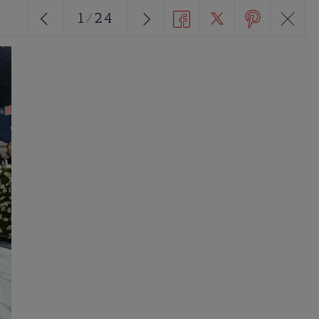
1
/
24