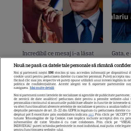
Incredibil ce mesaj i-a lăsat
Gata, e 
Tudor Chirilă lui Nicușor Dan,
Mirabel
Nouă ne pasă ca datele tale personale să rămână confiden
direct pe Facebook! 2400 de
nu e to
Noi și partenerii noștri
596
stocăm și/sau accesăm informații pe dispozitivul dvs
cookie unici pentru prelucrarea datelor cu caracter personal. Puteți accepta sau 
oameni i-au dat like lui Tudor!
declara
făcând clic mai jos, respectiv vă puteți opune utilizării unui interes legitim în
politica de confidențialitate. Aceste alegeri vor fi raportate partenerilor n
“Sunt curios cine vă…”.
negru 
navigarea.
Mai multe detalii
Noi si partenerii nostri (retelele de socializare si agentiile de publicitate partenere,
Continuarea e șah mat
de servicii de date analitice) prelucram date pentru a permite website-ului 
personaliza continutul si anunturile publicitare afisate in functie de interesele si/
va oferi functionalitati aferente retelelor de socializare si pentru a analiza traficu
drepturile prevazute de art. 15-22 din GDPR in legatura cu prelucrarea datelor cu
drepturi pot fi exercitate prin modalitatea indicata
aici
. Prin click pe “ACCEPT T
tuturor Tehnologiilor de tip Cookie, care implica inclusiv acceptul dvs. cu pri
informatiilor de catre Vendor-ii cu care colaboram. Prin click pe “VR
INDIVIDUAL” puteti schimba preferintele in mod individual, mai putin cele legate
pentru functionarea website-ului.