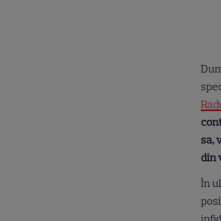
Dumi
spec
Rad
cont
sa, 
din 
În u
posi
infi