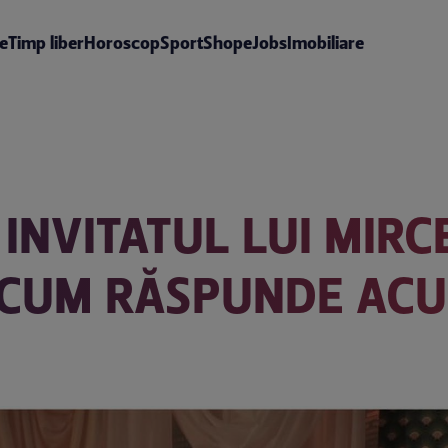
te
Timp liber
Horoscop
Sport
Shop
eJobs
Imobiliare
 INVITATUL LUI MIR
CUM RĂSPUNDE ACUZ