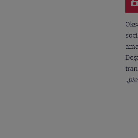
Oksa
soci
aman
Deși
tran
„pie