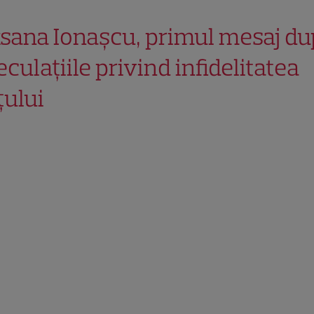
sana Ionașcu, primul mesaj d
eculațiile privind infidelitatea
țului