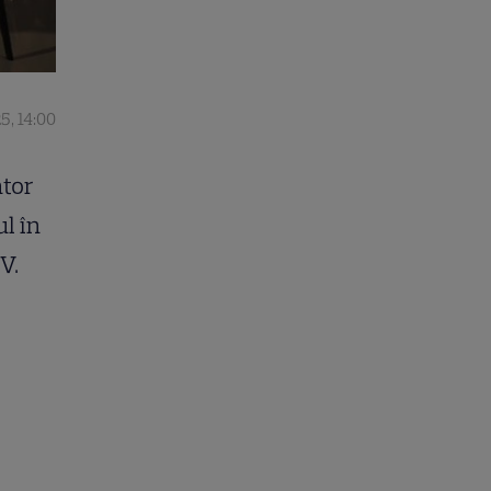
5, 14:00
ntor
l în
V.