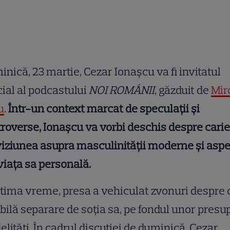
nică, 23 martie, Cezar Ionașcu va fi invitatul
ial al podcastului
NOI ROMÂNII
, găzduit de
Mir
u
.
Într-un context marcat de speculații și
roverse, Ionașcu va vorbi deschis despre cari
viziunea asupra masculinității moderne și asp
viața sa personală.
ltima vreme, presa a vehiculat zvonuri despre 
bilă separare de soția sa, pe fondul unor pres
delități. În cadrul discuției de duminică, Cezar