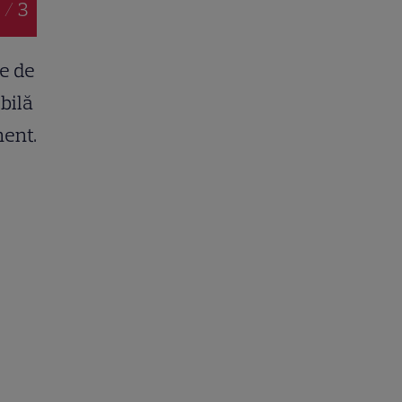
 / 3
e de
bilă
nent.