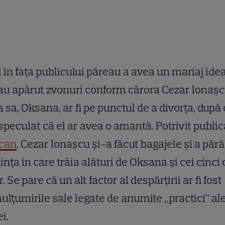
 în fața publicului păreau a avea un mariaj idea
 au apărut zvonuri conform cărora Cezar Ionașc
a sa, Oksana, ar fi pe punctul de a divorța, după
speculat că el ar avea o amantă. Potrivit public
can
, Cezar Ionașcu și-a făcut bagajele și a pără
ința în care trăia alături de Oksana și cei cinci 
or. Se pare că un alt factor al despărțirii ar fi fost
lțumirile sale legate de anumite „practici” al
ei.