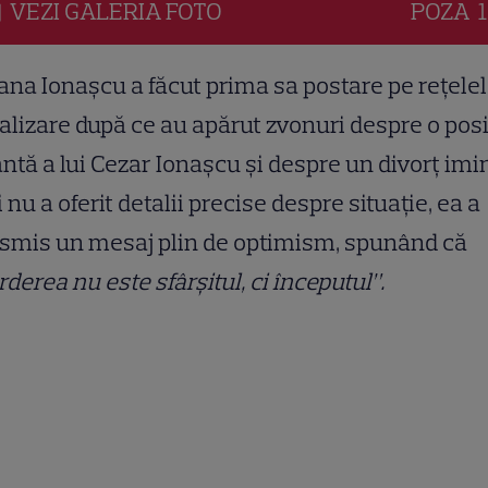
VEZI
GALERIA
FOTO
POZA
1
na Ionașcu a făcut prima sa postare pe rețelel
alizare după ce au apărut zvonuri despre o posi
tă a lui Cezar Ionașcu și despre un divorț imi
 nu a oferit detalii precise despre situație, ea a
smis un mesaj plin de optimism, spunând că
rderea nu este sfârșitul, ci începutul”.