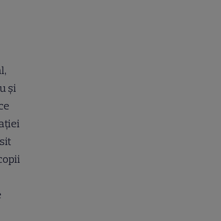
l,
u și
 ce
ației
sit
copii
e