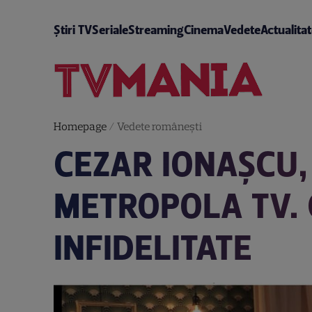
Știri TV
Seriale
Streaming
Cinema
Vedete
Actualita
Homepage
/
Vedete româneşti
CEZAR IONAȘCU,
METROPOLA TV. 
INFIDELITATE