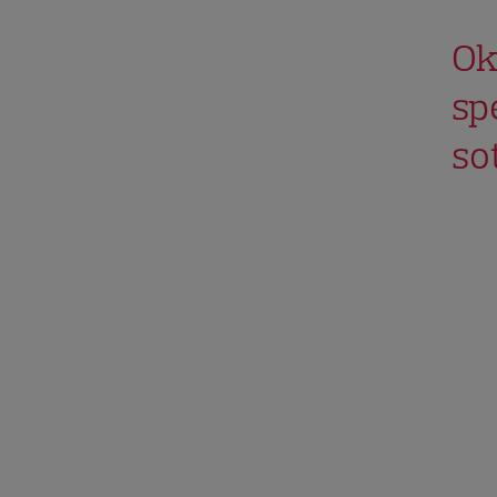
Ok
sp
so