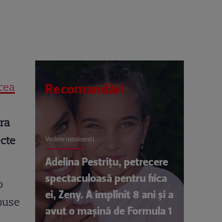
cea
Recomandări
era
ecte
Vedete româneşti
Adelina Pestrițu, petrecere
spectaculoasă pentru fiica
o
ei, Zeny. A împlinit 8 ani și a
upuse
avut o mașină de Formula 1