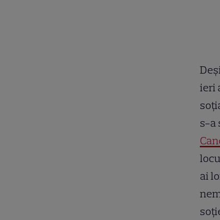
Deși
ieri
soți
s-a 
Can
locu
ai l
nemu
soți