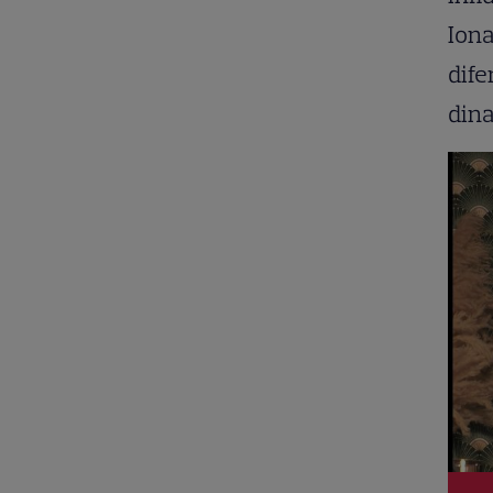
Iona
dife
dina