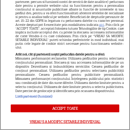
emoționantă după nașterea
partenere, precum si furnizorii nostri de servicii de date analitice) prelucram
date pentru a permite website-ului sa functioneze, pentru a personaliza
Ninei. „Aș putea naște de o mie
continutul si anunturile publicitare afisate in functie de interesele si/sau
profilul dvs., pentru a va oferi functionalitati aferente retelelor de socializare
14
de ori și, de fiecare dată, ar fi ca
si pentru a analiza traficul pe website. Beneficiati de drepturile prevazute de
art. 15-22 din GDPR in legatura cu prelucrarea datelor cu caracter personal.
prima oară”
Aceste drepturi pot fi exercitate prin modalitatea indicata
aici
. Prin click pe
“ACCEPT TOATE”, acceptati folosirea tuturor Tehnologiilor de tip Cookie, care
implica inclusiv acceptul dvs. cu privire la stocarea/accesarea informatiilor
de catre Vendor-ii cu care colaboram. Prin click pe “VREAU SA MODIFIC
VEDETE STRĂINE
SETARILE INDIVIDUAL” puteti schimba preferintele in mod individual, mai
putin cele legate de cookie strict necesare pentru functionarea website-
Jennifer Aniston și Courteney
ului.
Cox, vacanță de lux în Mallorca
Atât noi, cât și partenerii noștri prelucrăm datele pentru a oferi:
Măsurarea performanței reclamelor. Utilizarea profilurilor pentru selectarea
alături de Pedro Pascal.
conținutului personalizat. Stocarea și/sau accesarea informațiilor de pe un
14
dispozitiv. Dezvoltarea și îmbunătățirea serviciilor. Crearea profilurilor de
Imagini spectaculoase
conținut personalizat. Utilizarea profilurilor pentru selectarea publicității
personalizate. Crearea profilurilor pentru publicitate personalizată.
Măsurarea performanței conținutului. Înțelegerea publicului prin statistici
sau combinații de date din surse diferite. Utilizarea datelor limitate pentru a
selecta conținutul. Utilizarea de date limitate pentru a selecta publicitatea.
Date precise de geolocație și identificarea prin scanarea dispozitivului.
Listă parteneri (furnizori)
ACCEPT TOATE
VREAU SA MODIFIC SETARILE INDIVIDUAL