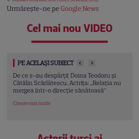
Urmărește-ne pe
Google News
Cel mai nou VIDEO
PE ACELAȘI SUBIECT
și
Cătălin Scărlătescu, detalii noi despre
Surp
a nu
restaurantul din Zanzibar. Ce pregătește
Piers
alături de Cătălin Cazacu
noul
Citește mai multe
Citeș
Actorii turci ai