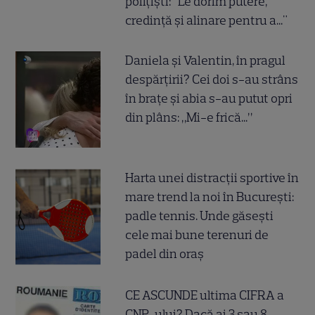
polițiști: "Le dorim putere,
credință și alinare pentru a..."
Daniela și Valentin, în pragul
despărțirii? Cei doi s-au strâns
în brațe și abia s-au putut opri
din plâns: „Mi-e frică...”
Harta unei distracții sportive în
mare trend la noi în București:
padle tennis. Unde găsești
cele mai bune terenuri de
padel din oraș
CE ASCUNDE ultima CIFRA a
CNP-ului? Dacă ai 3 sau 8