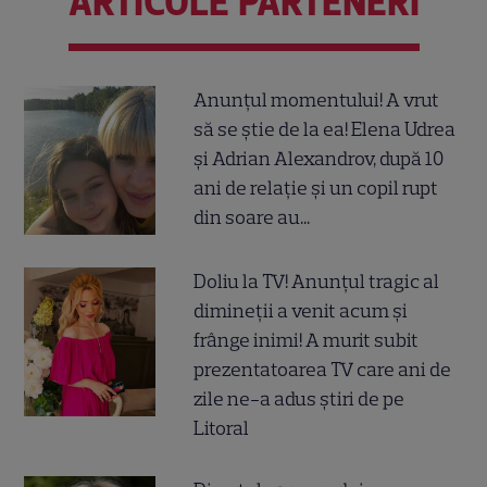
ARTICOLE PARTENERI
Anunțul momentului! A vrut
să se știe de la ea! Elena Udrea
și Adrian Alexandrov, după 10
ani de relație și un copil rupt
din soare au...
Doliu la TV! Anunțul tragic al
dimineții a venit acum și
frânge inimi! A murit subit
prezentatoarea TV care ani de
zile ne-a adus știri de pe
Litoral