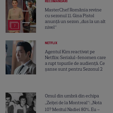
RECOMANDĂRI
MasterChef România revine
cu sezonul 11. Gina Pistol
anunță un sezon „dus la un alt
7
nivel”
NETFLIX
Agentul Kim reactivat pe
Netflix: Serialul-fenomen care
a rupt topurile de audiență. Ce
șanse sunt pentru Sezonul 2
Omul din umbră din echipa
„Zeiței de la Montreal”: „Nota
10? Meritul Nadiei 80%. Eu –