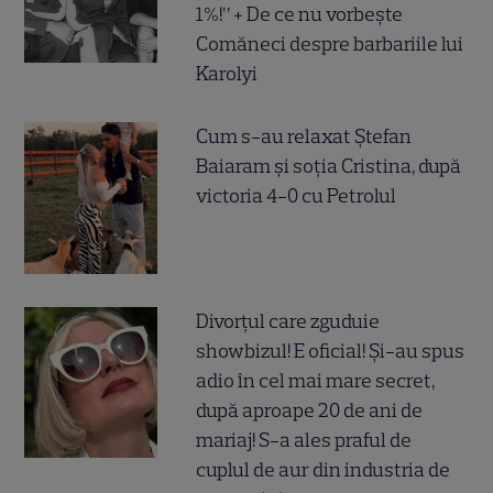
1%!” + De ce nu vorbește
Comăneci despre barbariile lui
Karolyi
Cum s-au relaxat Ștefan
Baiaram și soția Cristina, după
victoria 4-0 cu Petrolul
Divorțul care zguduie
showbizul! E oficial! Și-au spus
adio în cel mai mare secret,
după aproape 20 de ani de
mariaj! S-a ales praful de
cuplul de aur din industria de