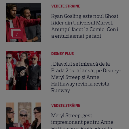
VEDETE STRĂINE
Ryan Gosling este noul Ghost
Rider din Universul Marvel.
Anunțul făcut la Comic-Con i-
7
a entuziasmat pe fani
DISNEY PLUS
„Diavolul se îmbracă de la
Prada 2” s-a lansat pe Disney+.
Meryl Streep și Anne
Hathaway revin la revista
Runway
VEDETE STRĂINE
Meryl Streep, gest
impresionant pentru Anne
Hathaway și Emily Blunt la