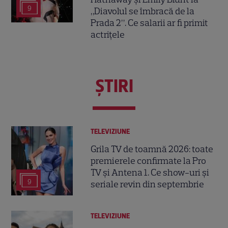
9
„Diavolul se îmbracă de la
Prada 2”. Ce salarii ar fi primit
actrițele
ŞTIRI
TELEVIZIUNE
Grila TV de toamnă 2026: toate
premierele confirmate la Pro
TV și Antena 1. Ce show-uri și
9
seriale revin din septembrie
TELEVIZIUNE