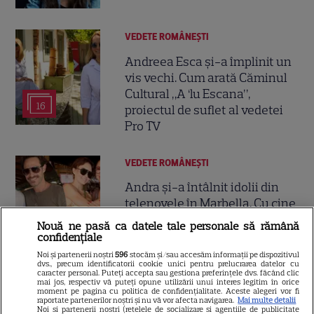
VEDETE ROMÂNEŞTI
Andreea Esca și-a împlinit un
vis vechi. Cum arată Căminul
Cultural „A ‘lu Escana”,
16
proiectul de suflet al vedetei
Pro TV
VEDETE ROMÂNEŞTI
Andra și-a întâlnit idolii din
telenovele în Marbella. Cu cine
a luat prânzul artista: „Îi
Nouă ne pasă ca datele tale personale să rămână
8
urmăream în urmă cu ani”
confidențiale
Noi și partenerii noștri
596
stocăm și/sau accesăm informații pe dispozitivul
dvs., precum identificatorii cookie unici pentru prelucrarea datelor cu
caracter personal. Puteți accepta sau gestiona preferințele dvs. făcând clic
VEDETE ROMÂNEŞTI
mai jos, respectiv vă puteți opune utilizării unui interes legitim în orice
moment pe pagina cu politica de confidențialitate. Aceste alegeri vor fi
raportate partenerilor noștri și nu vă vor afecta navigarea.
Mai multe detalii
Laura Cosoi, declarație
Noi si partenerii nostri (retelele de socializare si agentiile de publicitate