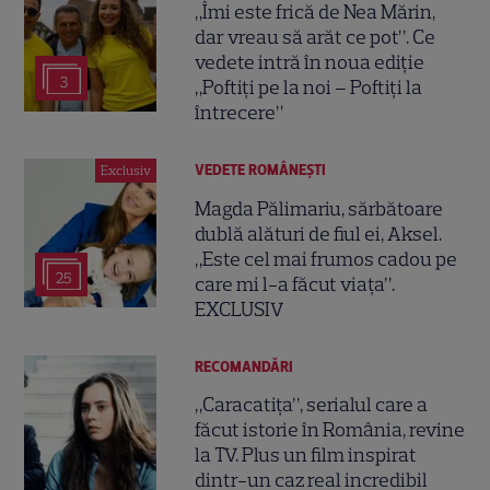
„Îmi este frică de Nea Mărin,
dar vreau să arăt ce pot”. Ce
vedete intră în noua ediție
3
„Poftiți pe la noi – Poftiți la
întrecere”
VEDETE ROMÂNEŞTI
Exclusiv
Magda Pălimariu, sărbătoare
dublă alături de fiul ei, Aksel.
„Este cel mai frumos cadou pe
25
care mi l-a făcut viața”.
EXCLUSIV
RECOMANDĂRI
„Caracatița”, serialul care a
făcut istorie în România, revine
la TV. Plus un film inspirat
dintr-un caz real incredibil