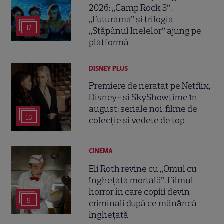
2026: „Camp Rock 3”,
„Futurama” și trilogia
17
„Stăpânul Inelelor” ajung pe
platformă
DISNEY PLUS
Premiere de neratat pe Netflix,
Disney+ și SkyShowtime în
august: seriale noi, filme de
15
colecție și vedete de top
CINEMA
Eli Roth revine cu „Omul cu
înghețata mortală”. Filmul
horror în care copiii devin
5
criminali după ce mănâncă
înghețată