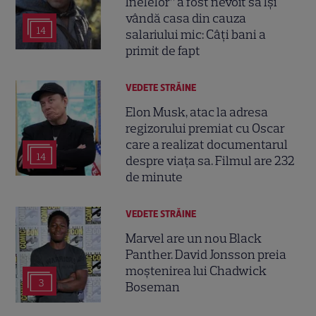
Inelelor” a fost nevoit să își
vândă casa din cauza
14
salariului mic: Câți bani a
primit de fapt
VEDETE STRĂINE
Elon Musk, atac la adresa
regizorului premiat cu Oscar
care a realizat documentarul
14
despre viața sa. Filmul are 232
de minute
VEDETE STRĂINE
Marvel are un nou Black
Panther. David Jonsson preia
moștenirea lui Chadwick
3
Boseman