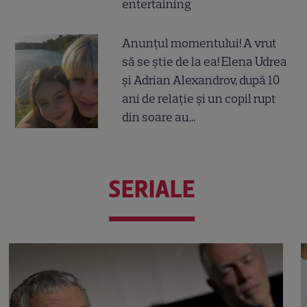
entertaining
Anunțul momentului! A vrut
să se știe de la ea! Elena Udrea
și Adrian Alexandrov, după 10
ani de relație și un copil rupt
din soare au...
SERIALE