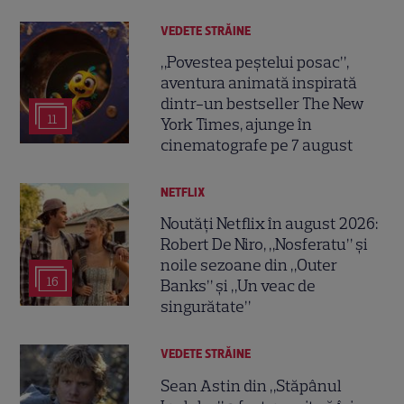
VEDETE STRĂINE
„Povestea peștelui posac”,
aventura animată inspirată
dintr-un bestseller The New
11
York Times, ajunge în
cinematografe pe 7 august
NETFLIX
Noutăți Netflix în august 2026:
Robert De Niro, „Nosferatu” și
noile sezoane din „Outer
16
Banks” și „Un veac de
singurătate”
VEDETE STRĂINE
Sean Astin din „Stăpânul