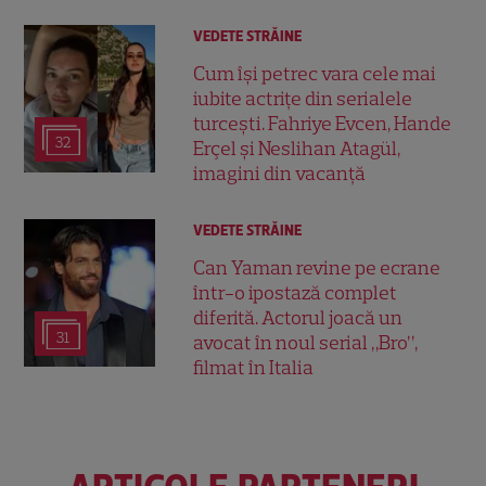
VEDETE STRĂINE
Cum își petrec vara cele mai
iubite actrițe din serialele
turcești. Fahriye Evcen, Hande
32
Erçel și Neslihan Atagül,
imagini din vacanță
VEDETE STRĂINE
Can Yaman revine pe ecrane
într-o ipostază complet
diferită. Actorul joacă un
31
avocat în noul serial „Bro”,
filmat în Italia