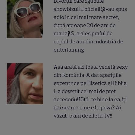
Divorțul care zguduie
showbizul! E oficial! Și-au spus
adio în cel mai mare secret,
după aproape 20 de ani de
mariaj! S-a ales praful de
cuplul de aur din industria de
entertaining
Așa arată azi fosta vedetă sexy
din România! A dat aparițiile
excentrice pe Biserică și Biblia
i-a devenit cel mai de preț
accesoriu! Uită-te bine la ea, îți
dai seama cine e în poză? Ai
văzut-o ani de zile la TV!!