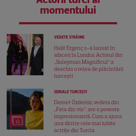
momentului
VEDETE STRĂINE
Halit Ergenç s-a lansat în
afaceri la Londra: Actorul din
„Suleyman Magnificul” a
deschis o rețea de plăcintării
turcești
SERIALE TURCEŞTI
Demet Özdemir, vedeta din
„Fata din vis”, are o poveste
impresionantă. Cum a ajuns
12
una dintre cele mai iubite
actrițe din Turcia