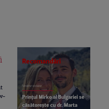
i
Recomandări
Vedete străine
ăt
ow-
Prințul Mirko al Bulgariei se
căsătorește cu dr. Marta