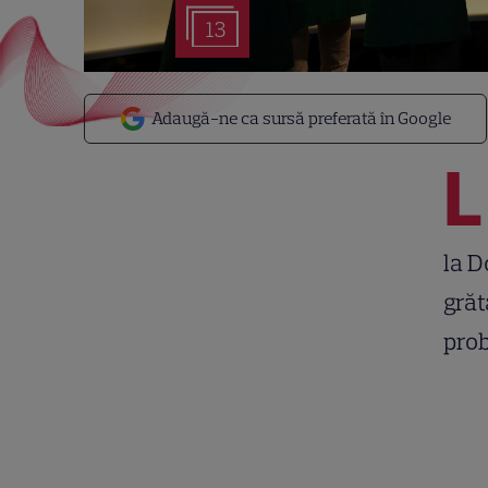
13
Adaugă-ne ca sursă preferată în Google
L
la D
grăt
prob