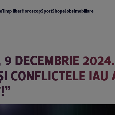
te
Timp liber
Horoscop
Sport
Shop
eJobs
Imobiliare
, 9 DECEMBRIE 2024
ȘI CONFLICTELE IAU
!”