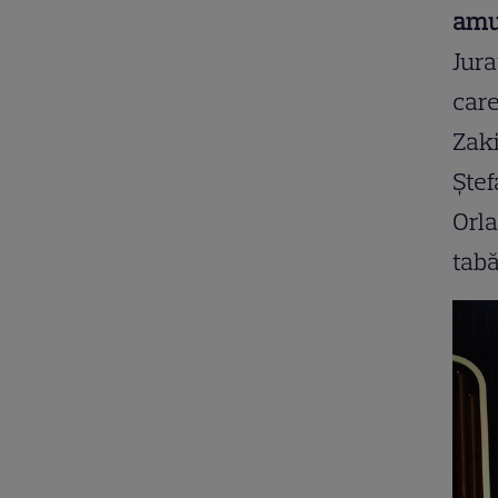
amul
Jura
care
Zaki
Ștef
Orl
tabă