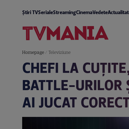
Știri TV
Seriale
Streaming
Cinema
Vedete
Actualita
Homepage
/
Televiziune
CHEFI LA CUȚITE
BATTLE-URILOR 
AI JUCAT CORECT