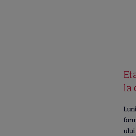
Et
la 
Luni
form
ului