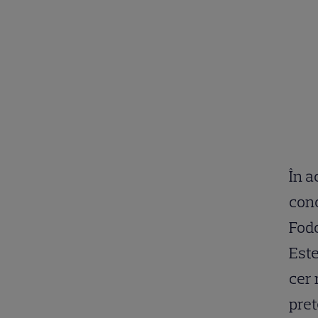
În a
conc
Fodo
Este
cer 
pret