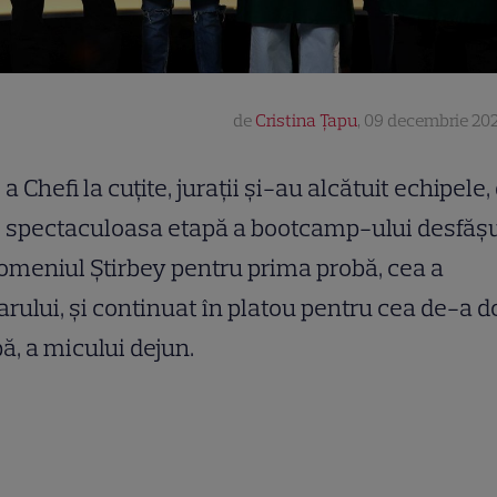
de
Cristina Țapu
,
09 decembrie 202
a Chefi la cuțite, jurații și-au alcătuit echipele
spectaculoasa etapă a bootcamp-ului desfăș
omeniul Știrbey pentru prima probă, cea a
arului, și continuat în platou pentru cea de-a 
ă, a micului dejun.