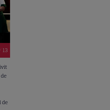
/ 13
ivit
 de
l de