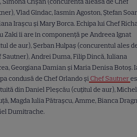
, Simona Crișan (concurenta aleasă de Chef
ner), Vlad Gîndac, Iasmin Agoston, Ștefan Soar
ana Irașcu și Mary Borca. Echipa lui Chef Rich
 Zaki îi are în componență pe Andreea Ignat
itul de aur), Șerban Hulpaș (concurentul ales d
 Sautner), Andrei Duma, Filip Dincă, Iuliana
ea, Georgiana Damian și Maria Denisa Botoș. I
pa condusă de Chef Orlando și
Chef Sautner
es
tuită din Daniel Pleșcău (cuțitul de aur), Miche
ță, Magda Iulia Pătrașcu, Amme, Bianca Dragn
iel Dumitrache.