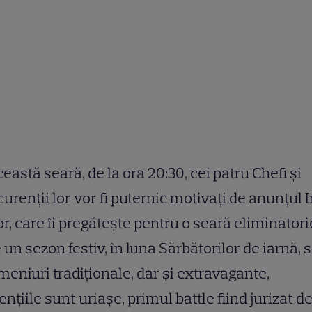
ceastă seară, de la ora 20:30, cei patru Chefi și
urenții lor vor fi puternic motivați de anunțul I
r, care îi pregătește pentru o seară eliminatori
 un sezon festiv, în luna Sărbătorilor de iarnă, 
meniuri tradiționale, dar și extravagante,
ențiile sunt uriașe, primul battle fiind jurizat d