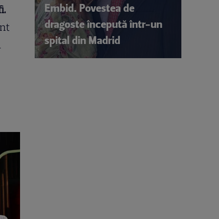
Embid. Povestea de
i.
dragoste începută într-un
ent
spital din Madrid
u