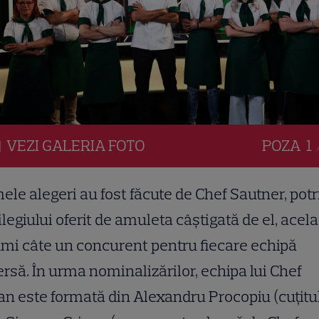
VEZI
GALERIA
FOTO
POZA
1 
ele alegeri au fost făcute de Chef Sautner, potr
ilegiului oferit de amuleta câștigată de el, acela
mi câte un concurent pentru fiecare echipă
rsă. În urma nominalizărilor, echipa lui Chef
an este formată din Alexandru Procopiu (cuțitu