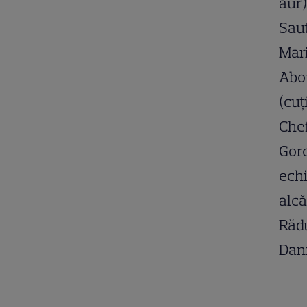
aur)
Saut
Mari
Abou
(cuț
Chef
Gorc
echi
alcă
Rădu
Dan