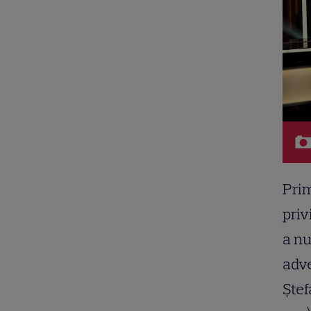
Prim
priv
a nu
adve
Ștef