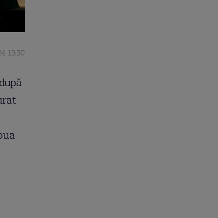
4, 13:30
, după
urat
doua