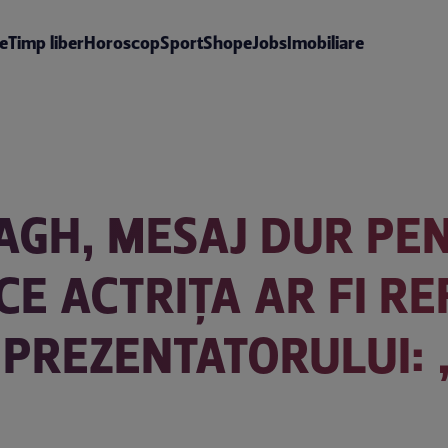
te
Timp liber
Horoscop
Sport
Shop
eJobs
Imobiliare
AGH, MESAJ DUR PE
E ACTRIȚA AR FI RE
A PREZENTATORULUI: