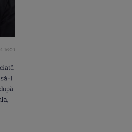
4, 16:00
eciată
 să-l
 după
uia,