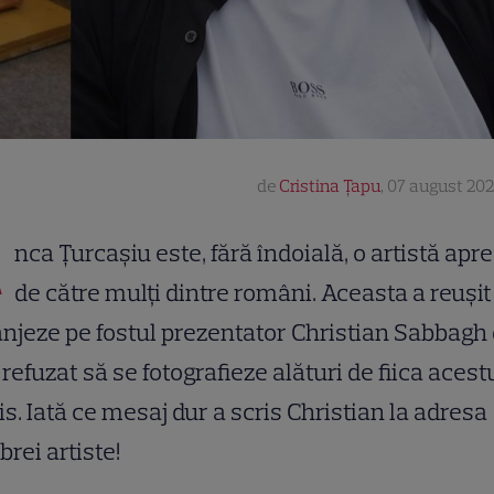
de
Cristina Țapu
,
07 august 202
A
nca Țurcașiu este, fără îndoială, o artistă apr
de către mulți dintre români. Aceasta a reușit
njeze pe fostul prezentator Christian Sabbagh
 refuzat să se fotografieze alături de fiica acest
s. Iată ce mesaj dur a scris Christian la adresa
brei artiste!