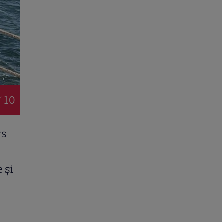
/ 10
rs
 și