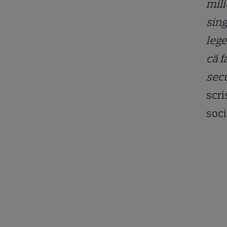
mili
sing
lege
că f
sec
scri
soci