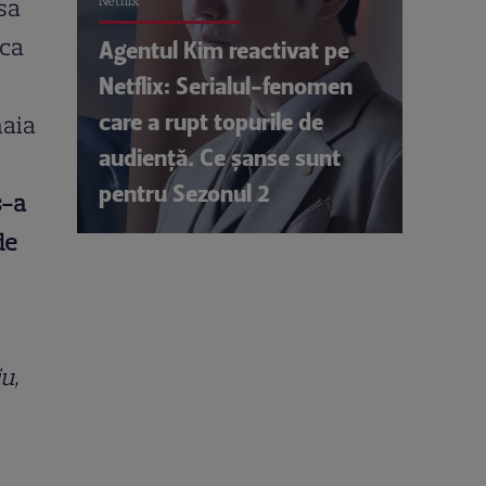
Netflix
 sa
nca
Agentul Kim reactivat pe
Netflix: Serialul-fenomen
care a rupt topurile de
maia
audiență. Ce șanse sunt
pentru Sezonul 2
s-a
de
u,