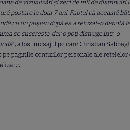
oane de vizualizări și zeci de mii de distribuiri l
ură postare la doar 7 ani. Faptul că această bă
ndă cu un puștan după ea a refuzat-o denotă f
aima se cucerește, dar o poți distruge într-o
undă”,
a fost mesajul pe care Christian Sabbagh
s pe paginile conturilor personale ale rețelelor
alizare.