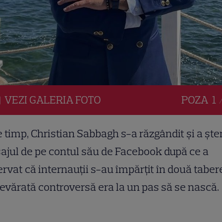
VEZI
GALERIA
FOTO
POZA
1 
e timp, Christian Sabbagh s-a răzgândit și a ște
jul de pe contul său de Facebook după ce a
rvat că internauții s-au împărțit în două tabere
evărată controversă era la un pas să se nască.