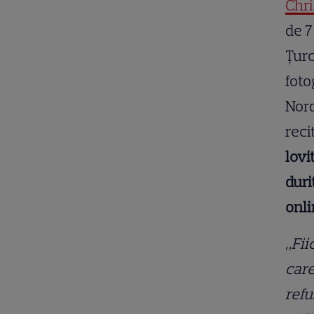
Chr
de 7
Țurc
foto
Nord
reci
lovi
duri
onli
„Fii
care
refu