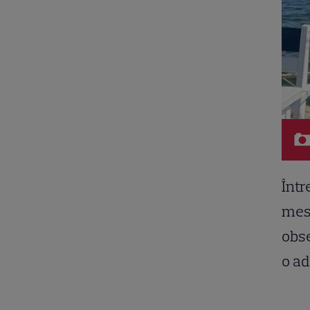
Într
mesa
obse
o ad