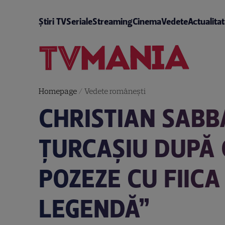
Știri TV
Seriale
Streaming
Cinema
Vedete
Actualita
Homepage
/
Vedete româneşti
CHRISTIAN SABB
ȚURCAȘIU DUPĂ C
POZEZE CU FIIC
LEGENDĂ”