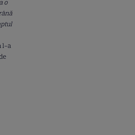
a o
trână
aptul
 l-a
 de