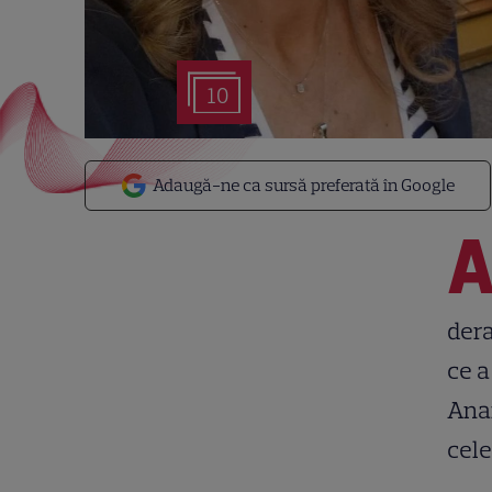
10
Adaugă-ne ca sursă preferată în Google
dera
ce a
Anai
cele