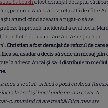
istian Sabbagh
a fost deranjat de faptul că fiica
 ani, pe nume Anais, a fost refuzată de către A
așiu atunci când aceasta a rugat-o să se
grafieze împreună. Incidentul a avut loc la Ma
, la un hotel de lux în care Anca susținea un
tal.
Christian a fost deranjat de refuzul de care 
t fiica sa, așadar a decis să scrie un mesaj plin 
tate la adresa Ancăi și să-l distribuie în mediul
ne.
ca mea a vrut să-și facă o poză cu Anca Țurcași
 lucra la același hotel unde ne-am cazat. A
zat-o, spunând că are treabă! Fiica mea are