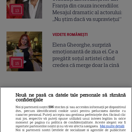
Franța din cauza incendiilor.
13
Mesajul dramatic al actorului:
„Nu știm dacă va supraviețui”
VEDETE ROMÂNEŞTI
Elena Gheorghe, surpriză
emoționantă de ziua ei. Ce a
pregătit soțul artistei când
15
credea că merge doar la cină
Nouă ne pasă ca datele tale personale să rămână
confidențiale
Noi și partenerii noștri
596
stocăm și/sau accesăm informații pe dispozitivul
dvs., precum identificatorii cookie unici pentru prelucrarea datelor cu
caracter personal. Puteți accepta sau gestiona preferințele dvs. făcând clic
mai jos, respectiv vă puteți opune utilizării unui interes legitim în orice
moment pe pagina cu politica de confidențialitate. Aceste alegeri vor fi
raportate partenerilor noștri și nu vă vor afecta navigarea.
Mai multe detalii
Noi si partenerii nostri (retelele de socializare si agentiile de publicitate