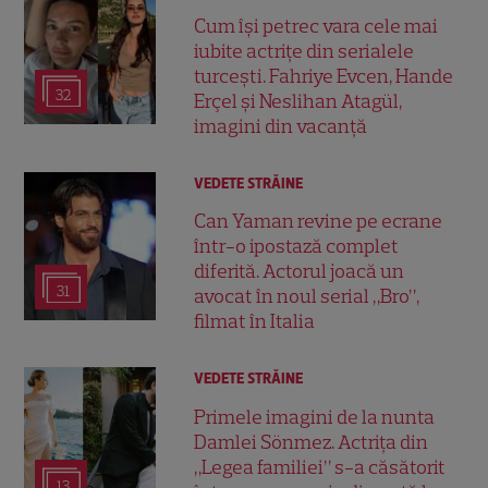
Cum își petrec vara cele mai
iubite actrițe din serialele
turcești. Fahriye Evcen, Hande
32
Erçel și Neslihan Atagül,
imagini din vacanță
VEDETE STRĂINE
Can Yaman revine pe ecrane
într-o ipostază complet
diferită. Actorul joacă un
31
avocat în noul serial „Bro”,
filmat în Italia
VEDETE STRĂINE
Primele imagini de la nunta
Damlei Sönmez. Actrița din
„Legea familiei” s-a căsătorit
13