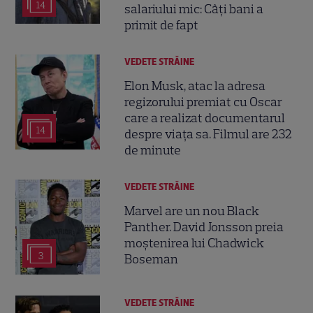
14
salariului mic: Câți bani a
primit de fapt
VEDETE STRĂINE
Elon Musk, atac la adresa
regizorului premiat cu Oscar
care a realizat documentarul
14
despre viața sa. Filmul are 232
de minute
VEDETE STRĂINE
Marvel are un nou Black
Panther. David Jonsson preia
moștenirea lui Chadwick
3
Boseman
VEDETE STRĂINE