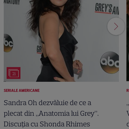
21
SERIALE AMERICANE
R
Sandra Oh dezvăluie de ce a
plecat din „Anatomia lui Grey”.
Discuția cu Shonda Rhimes