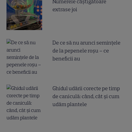
Numerele câştigătoare
extrase joi
De ce să nu arunci semințele
de la pepenele roșu – ce
beneficii au
Ghidul udării corecte pe timp
de caniculă: când, cât şi cum
udăm plantele