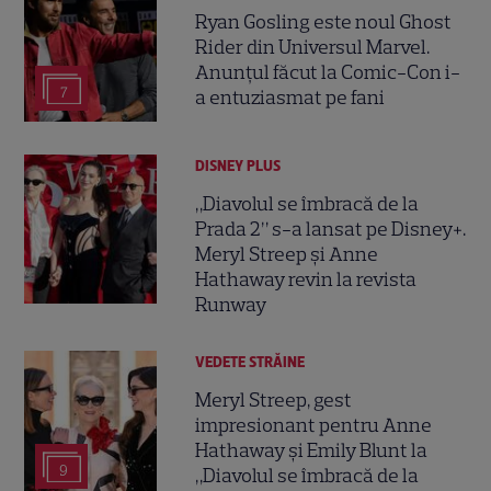
Ryan Gosling este noul Ghost
Rider din Universul Marvel.
Anunțul făcut la Comic-Con i-
7
a entuziasmat pe fani
DISNEY PLUS
„Diavolul se îmbracă de la
Prada 2” s-a lansat pe Disney+.
Meryl Streep și Anne
Hathaway revin la revista
Runway
VEDETE STRĂINE
Meryl Streep, gest
impresionant pentru Anne
Hathaway și Emily Blunt la
9
„Diavolul se îmbracă de la