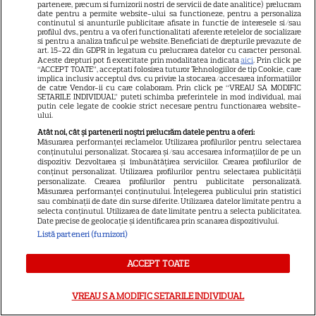
Despre Tvmania
partenere, precum si furnizorii nostri de servicii de date analitice) prelucram
date pentru a permite website-ului sa functioneze, pentru a personaliza
continutul si anunturile publicitare afisate in functie de interesele si/sau
Contact
profilul dvs., pentru a va oferi functionalitati aferente retelelor de socializare
si pentru a analiza traficul pe website. Beneficiati de drepturile prevazute de
Contacte televiziuni
art. 15-22 din GDPR in legatura cu prelucrarea datelor cu caracter personal.
Aceste drepturi pot fi exercitate prin modalitatea indicata
aici
. Prin click pe
Abonamente
“ACCEPT TOATE”, acceptati folosirea tuturor Tehnologiilor de tip Cookie, care
implica inclusiv acceptul dvs. cu privire la stocarea/accesarea informatiilor
Publicitate
de catre Vendor-ii cu care colaboram. Prin click pe “VREAU SA MODIFIC
SETARILE INDIVIDUAL” puteti schimba preferintele in mod individual, mai
putin cele legate de cookie strict necesare pentru functionarea website-
Termeni și condiții
ului.
Despre cookies
Atât noi, cât și partenerii noștri prelucrăm datele pentru a oferi:
Măsurarea performanței reclamelor. Utilizarea profilurilor pentru selectarea
Politica de confidenţialitate
conținutului personalizat. Stocarea și/sau accesarea informațiilor de pe un
dispozitiv. Dezvoltarea și îmbunătățirea serviciilor. Crearea profilurilor de
Sitemap
conținut personalizat. Utilizarea profilurilor pentru selectarea publicității
personalizate. Crearea profilurilor pentru publicitate personalizată.
Măsurarea performanței conținutului. Înțelegerea publicului prin statistici
sau combinații de date din surse diferite. Utilizarea datelor limitate pentru a
selecta conținutul. Utilizarea de date limitate pentru a selecta publicitatea.
Date precise de geolocație și identificarea prin scanarea dispozitivului.
Listă parteneri (furnizori)
NUMĂRUL CURENT
ACCEPT TOATE
ABONEAZA-TE LA REVISTĂ
VREAU SA MODIFIC SETARILE INDIVIDUAL