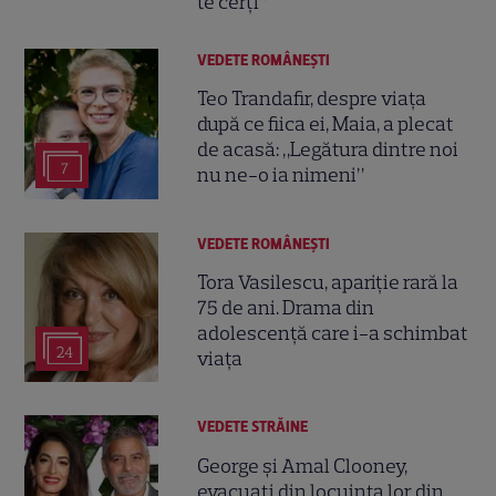
te cerți”
VEDETE ROMÂNEŞTI
Teo Trandafir, despre viața
după ce fiica ei, Maia, a plecat
de acasă: „Legătura dintre noi
7
nu ne-o ia nimeni”
VEDETE ROMÂNEŞTI
Tora Vasilescu, apariție rară la
75 de ani. Drama din
adolescență care i-a schimbat
24
viața
VEDETE STRĂINE
George și Amal Clooney,
evacuați din locuința lor din