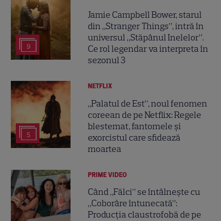
Jamie Campbell Bower, starul
din „Stranger Things”, intră în
universul „Stăpânul Inelelor”.
9
Ce rol legendar va interpreta în
sezonul 3
NETFLIX
„Palatul de Est”, noul fenomen
coreean de pe Netflix: Regele
blestemat, fantomele și
5
exorcistul care sfidează
moartea
PRIME VIDEO
Când „Fălci” se întâlnește cu
„Coborâre întunecată”:
Producția claustrofobă de pe