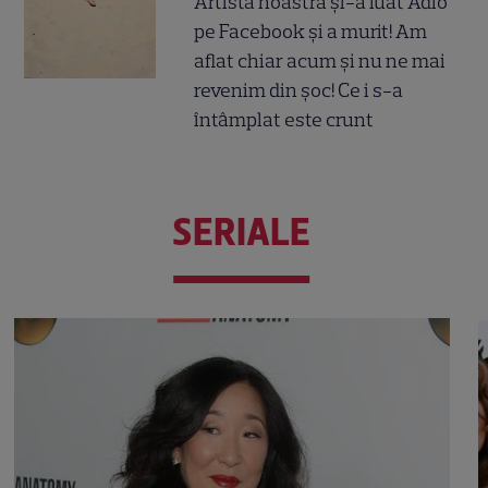
Artista noastră și-a luat Adio
pe Facebook și a murit! Am
aflat chiar acum și nu ne mai
revenim din șoc! Ce i s-a
întâmplat este crunt
SERIALE