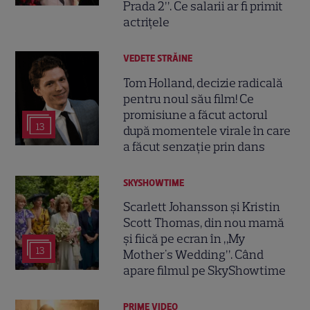
Prada 2”. Ce salarii ar fi primit
actrițele
VEDETE STRĂINE
Tom Holland, decizie radicală
pentru noul său film! Ce
promisiune a făcut actorul
13
după momentele virale în care
a făcut senzație prin dans
SKYSHOWTIME
Scarlett Johansson și Kristin
Scott Thomas, din nou mamă
și fiică pe ecran în „My
13
Mother's Wedding”. Când
apare filmul pe SkyShowtime
PRIME VIDEO