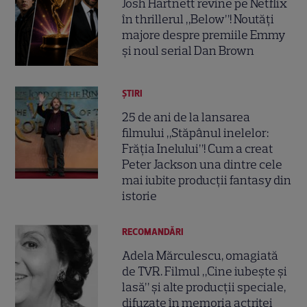
Josh Hartnett revine pe Netflix
în thrillerul „Below”! Noutăți
majore despre premiile Emmy
și noul serial Dan Brown
ȘTIRI
25 de ani de la lansarea
filmului „Stăpânul inelelor:
Frăția Inelului”! Cum a creat
Peter Jackson una dintre cele
mai iubite producții fantasy din
istorie
RECOMANDĂRI
Adela Mărculescu, omagiată
de TVR. Filmul „Cine iubește și
lasă” și alte producții speciale,
difuzate în memoria actriței