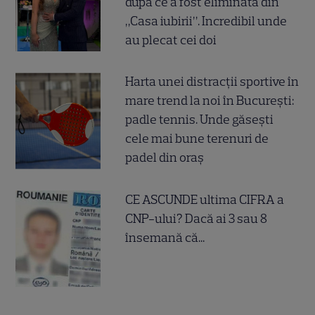
după ce a fost eliminată din
„Casa iubirii”. Incredibil unde
au plecat cei doi
Harta unei distracții sportive în
mare trend la noi în București:
padle tennis. Unde găsești
cele mai bune terenuri de
padel din oraș
CE ASCUNDE ultima CIFRA a
CNP-ului? Dacă ai 3 sau 8
însemană că...