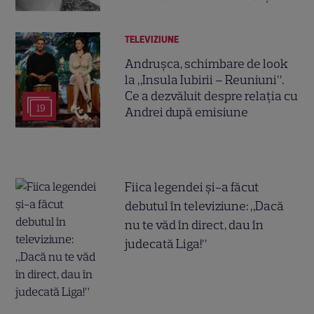
TELEVIZIUNE
Andrușca, schimbare de look
la „Insula Iubirii – Reuniuni”.
Ce a dezvăluit despre relația cu
19
Andrei după emisiune
Fiica legendei și-a făcut
debutul în televiziune: „Dacă
nu te văd în direct, dau în
judecată Liga!”