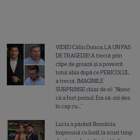
VIDEO Călin Donca, LA UN PAS
DE TRAGEDIE! A trecut prin
clipe de groază și a povestit
totul abia după ce PERICOLUL
a trecut. IMAGINILE
SURPRINSE chiar de el: "Noroc
că a fost pomul. Era să-mi dea
în cap cu..."
Lucia a părăsit România
împreună cu Iosif, la scurt timp