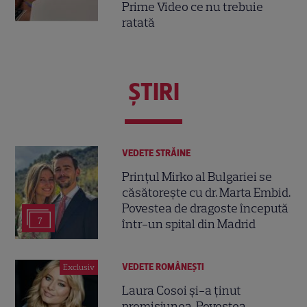
Prime Video ce nu trebuie
ratată
ŞTIRI
VEDETE STRĂINE
Prințul Mirko al Bulgariei se
căsătorește cu dr. Marta Embid.
Povestea de dragoste începută
7
într-un spital din Madrid
VEDETE ROMÂNEŞTI
Exclusiv
Laura Cosoi și-a ținut
promisiunea. Povestea