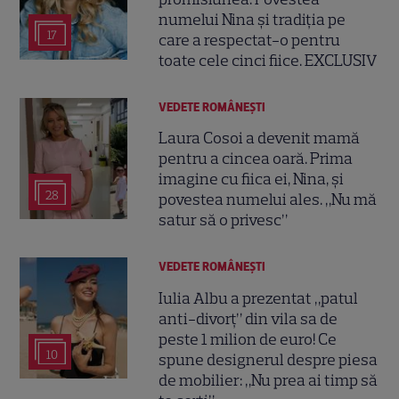
numelui Nina și tradiția pe
17
care a respectat-o pentru
toate cele cinci fiice. EXCLUSIV
VEDETE ROMÂNEŞTI
Laura Cosoi a devenit mamă
pentru a cincea oară. Prima
imagine cu fiica ei, Nina, și
28
povestea numelui ales. „Nu mă
satur să o privesc”
VEDETE ROMÂNEŞTI
Iulia Albu a prezentat „patul
anti-divorț” din vila sa de
peste 1 milion de euro! Ce
10
spune designerul despre piesa
de mobilier: „Nu prea ai timp să