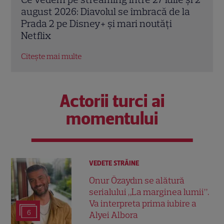
la
thrillerul „Below”! Noutăți majore despre
„72 
premiile Emmy și noul serial Dan Brown
corp
petr
Citește mai multe
Citeș
Actorii turci ai
momentului
VEDETE STRĂINE
Onur Özaydın se alătură
serialului „La marginea lumii”.
Va interpreta prima iubire a
6
Alyei Albora