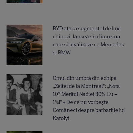
BYD atacă segmentul de lux:
chinezii lansează o limuzină
care să rivalizeze cu Mercedes
și BMW
Omul din umbră din echipa
„Zeiței de la Montreal”: „Nota
10? Meritul Nadiei 80%. Eu –
1%!” + De ce nu vorbește
Comăneci despre barbariile lui
Karolyi