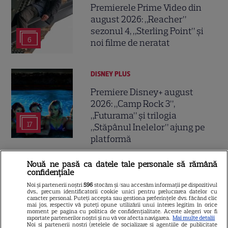
Premierele Prime Video din
august 2026: „Reacher”
sezonul 4, „Sterling Point” și
6
noi filme de neratat
DISNEY PLUS
Premiere Disney+ august
2026: „Camp Rock 3”,
„Futurama” și trilogia
17
„Stăpânul Inelelor” ajung pe
platformă
Nouă ne pasă ca datele tale personale să rămână
DISNEY PLUS
confidențiale
Premiere de neratat pe Netflix,
Noi și partenerii noștri
596
stocăm și/sau accesăm informații pe dispozitivul
dvs., precum identificatorii cookie unici pentru prelucrarea datelor cu
Disney+ și SkyShowtime în
caracter personal. Puteți accepta sau gestiona preferințele dvs. făcând clic
mai jos, respectiv vă puteți opune utilizării unui interes legitim în orice
august: seriale noi, filme de
moment pe pagina cu politica de confidențialitate. Aceste alegeri vor fi
15
colecție și vedete de top
raportate partenerilor noștri și nu vă vor afecta navigarea.
Mai multe detalii
Noi si partenerii nostri (retelele de socializare si agentiile de publicitate