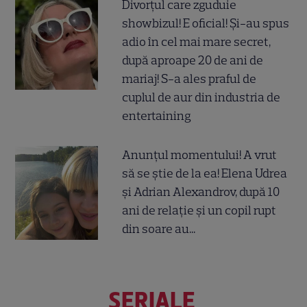
Divorțul care zguduie
showbizul! E oficial! Și-au spus
adio în cel mai mare secret,
după aproape 20 de ani de
mariaj! S-a ales praful de
cuplul de aur din industria de
entertaining
Anunțul momentului! A vrut
să se știe de la ea! Elena Udrea
și Adrian Alexandrov, după 10
ani de relație și un copil rupt
din soare au...
SERIALE