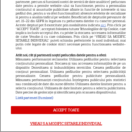
partenere, precum si furnizorii nostri de servicii de date analitice) prelucram
date pentru a permite website-ului sa functioneze, pentru a personaliza
continutul si anunturile publicitare afisate in functie de interesele si/sau
CINEMA
profilul dvs., pentru a va oferi functionalitati aferente retelelor de socializare
si pentru a analiza traficul pe website. Beneficiati de drepturile prevazute de
art. 15-22 din GDPR in legatura cu prelucrarea datelor cu caracter personal.
Eli Roth revine cu „Omul cu
Aceste drepturi pot fi exercitate prin modalitatea indicata
aici
. Prin click pe
înghețata mortală”. Filmul
“ACCEPT TOATE”, acceptati folosirea tuturor Tehnologiilor de tip Cookie, care
implica inclusiv acceptul dvs. cu privire la stocarea/accesarea informatiilor
horror în care copiii devin
de catre Vendor-ii cu care colaboram. Prin click pe “VREAU SA MODIFIC
SETARILE INDIVIDUAL” puteti schimba preferintele in mod individual, mai
5
criminali după ce mănâncă
putin cele legate de cookie strict necesare pentru functionarea website-
ului.
înghețată
Atât noi, cât și partenerii noștri prelucrăm datele pentru a oferi:
Măsurarea performanței reclamelor. Utilizarea profilurilor pentru selectarea
conținutului personalizat. Stocarea și/sau accesarea informațiilor de pe un
VEDETE STRĂINE
dispozitiv. Dezvoltarea și îmbunătățirea serviciilor. Crearea profilurilor de
conținut personalizat. Utilizarea profilurilor pentru selectarea publicității
„Povestea peștelui posac”,
personalizate. Crearea profilurilor pentru publicitate personalizată.
Măsurarea performanței conținutului. Înțelegerea publicului prin statistici
aventura animată inspirată
sau combinații de date din surse diferite. Utilizarea datelor limitate pentru a
selecta conținutul. Utilizarea de date limitate pentru a selecta publicitatea.
dintr-un bestseller The New
Date precise de geolocație și identificarea prin scanarea dispozitivului.
11
York Times, ajunge în
Listă parteneri (furnizori)
cinematografe pe 7 august
ACCEPT TOATE
NETFLIX
VREAU SA MODIFIC SETARILE INDIVIDUAL
Noutăți Netflix în august 2026: