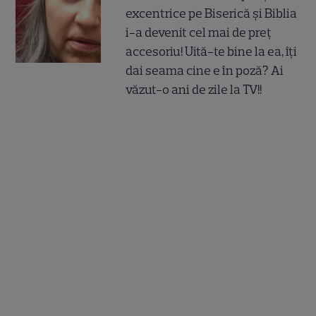
excentrice pe Biserică și Biblia
i-a devenit cel mai de preț
accesoriu! Uită-te bine la ea, îți
dai seama cine e în poză? Ai
văzut-o ani de zile la TV!!