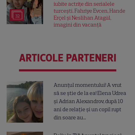
iubite actrițe din serialele
turcești. Fahriye Evcen, Hande
32
Erçel și Neslihan Atagül,
imagini din vacanță
ARTICOLE PARTENERI
Anunțul momentului! A vrut
să se știe de la ea! Elena Udrea
și Adrian Alexandrov, după 10
ani de relație și un copil rupt
din soare au...