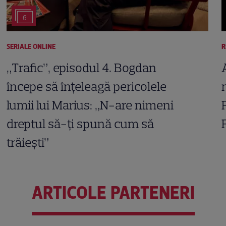
6
SERIALE ONLINE
R
„Trafic”, episodul 4. Bogdan
începe să înțeleagă pericolele
lumii lui Marius: „N-are nimeni
dreptul să-ți spună cum să
trăiești”
ARTICOLE PARTENERI