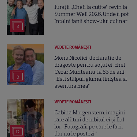
Jurații „Chefi la cuțite” revin la
Summer Well 2026. Unde îi pot
întâlni fanii show-ului culinar
8
VEDETE ROMÂNEŞTI
Mona Nicolici, declarație de
dragoste pentru soțul ei, chef
Cezar Munteanu, la 53 de ani:
3
„Ești stâlpul, gluma, liniștea și
aventura mea”
VEDETE ROMÂNEŞTI
Cabiria Morgenstern, imagini
rare alături de iubitul ei și fiul
lor. „Fotografii pe care le faci,
12
dar nu le postezi”