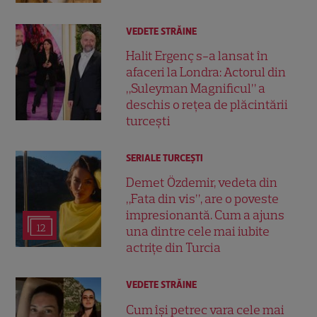
VEDETE STRĂINE
Halit Ergenç s-a lansat în
afaceri la Londra: Actorul din
„Suleyman Magnificul” a
deschis o rețea de plăcintării
turcești
SERIALE TURCEŞTI
Demet Özdemir, vedeta din
„Fata din vis”, are o poveste
impresionantă. Cum a ajuns
12
una dintre cele mai iubite
actrițe din Turcia
VEDETE STRĂINE
Cum își petrec vara cele mai