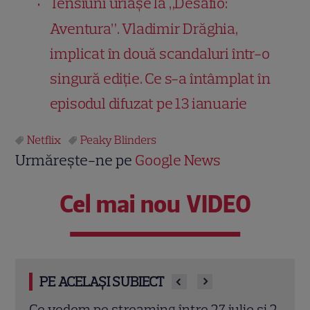
Tensiuni uriașe la „Desafio:
Aventura”. Vladimir Drăghia,
implicat în două scandaluri într-o
singură ediție. Ce s-a întâmplat în
episodul difuzat pe 13 ianuarie
Netflix
Peaky Blinders
Urmărește-ne pe
Google News
Cel mai nou VIDEO
PE ACELAȘI SUBIECT
 și 2
Josh Hartnett revine pe Netflix în
Kevi