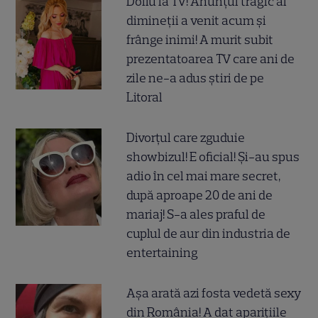
Doliu la TV! Anunțul tragic al
dimineții a venit acum și
frânge inimi! A murit subit
prezentatoarea TV care ani de
zile ne-a adus știri de pe
Litoral
Divorțul care zguduie
showbizul! E oficial! Și-au spus
adio în cel mai mare secret,
după aproape 20 de ani de
mariaj! S-a ales praful de
cuplul de aur din industria de
entertaining
Așa arată azi fosta vedetă sexy
din România! A dat aparițiile