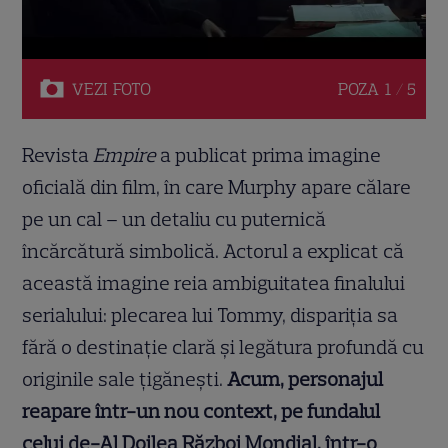
VEZI
FOTO
POZA
1 / 5
Revista
Empire
a publicat prima imagine
oficială din film, în care Murphy apare călare
pe un cal – un detaliu cu puternică
încărcătură simbolică. Actorul a explicat că
această imagine reia ambiguitatea finalului
serialului: plecarea lui Tommy, dispariția sa
fără o destinație clară și legătura profundă cu
originile sale țigănești.
Acum, personajul
reapare într-un nou context, pe fundalul
celui de-Al Doilea Război Mondial, într-o