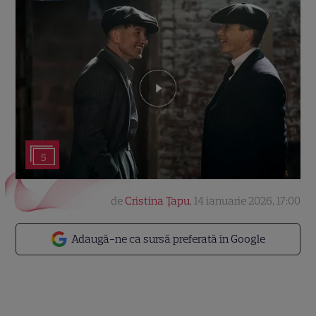
5
de
Cristina Țapu
,
14 ianuarie 2026, 17:00
Adaugă-ne ca sursă preferată în Google