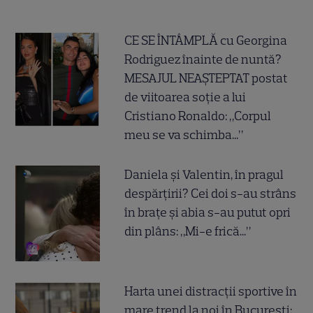
CE SE ÎNTÂMPLĂ cu Georgina
Rodriguez înainte de nuntă?
MESAJUL NEAȘTEPTAT postat
de viitoarea soție a lui
Cristiano Ronaldo: „Corpul
meu se va schimba...”
Daniela și Valentin, în pragul
despărțirii? Cei doi s-au strâns
în brațe și abia s-au putut opri
din plâns: „Mi-e frică...”
Harta unei distracții sportive în
mare trend la noi în București: