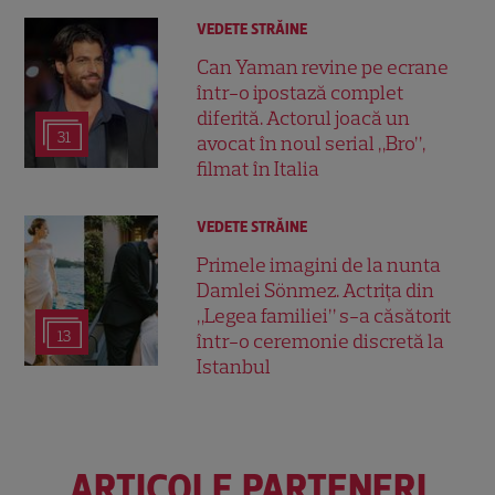
VEDETE STRĂINE
Can Yaman revine pe ecrane
într-o ipostază complet
diferită. Actorul joacă un
31
avocat în noul serial „Bro”,
filmat în Italia
VEDETE STRĂINE
Primele imagini de la nunta
Damlei Sönmez. Actrița din
„Legea familiei” s-a căsătorit
13
într-o ceremonie discretă la
Istanbul
ARTICOLE PARTENERI