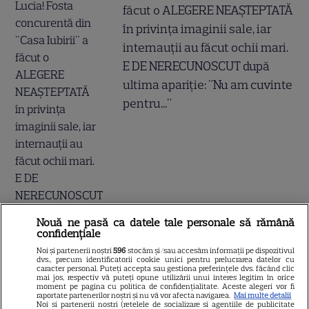
făcut o ALEGERE NEAȘTEPTATĂ
în privința imaginii sale, iar
internauții au făcut ochii mari.
E DE NERECUNOSCUT după
ultima apariție: "Nu am cuvinte
pentru..."
Nouă ne pasă ca datele tale personale să rămână
confidențiale
Noi și partenerii noștri
596
stocăm și/sau accesăm informații pe dispozitivul
dvs., precum identificatorii cookie unici pentru prelucrarea datelor cu
caracter personal. Puteți accepta sau gestiona preferințele dvs. făcând clic
mai jos, respectiv vă puteți opune utilizării unui interes legitim în orice
moment pe pagina cu politica de confidențialitate. Aceste alegeri vor fi
raportate partenerilor noștri și nu vă vor afecta navigarea.
Mai multe detalii
Rezumat episodul 103 „O
Noi si partenerii nostri (retelele de socializare si agentiile de publicitate