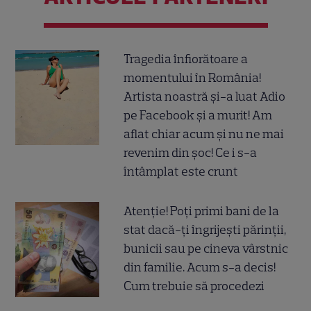
Tragedia înfiorătoare a
momentului în România!
Artista noastră și-a luat Adio
pe Facebook și a murit! Am
aflat chiar acum și nu ne mai
revenim din șoc! Ce i s-a
întâmplat este crunt
Atenție! Poți primi bani de la
stat dacă-ți îngrijești părinții,
bunicii sau pe cineva vârstnic
din familie. Acum s-a decis!
Cum trebuie să procedezi