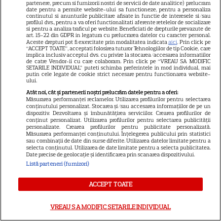
partenere, precum si furnizorii nostri de servicii de date analitice) prelucram
dragoste”, difuzat miercuri, 29
date pentru a permite website-ului sa functioneze, pentru a personaliza
continutul si anunturile publicitare afisate in functie de interesele si/sau
iulie 2026, la Kanal D: Mustafa
profilul dvs., pentru a va oferi functionalitati aferente retelelor de socializare
si pentru a analiza traficul pe website. Beneficiati de drepturile prevazute de
îi aude pe Ișil și pe Koray
art. 15-22 din GDPR in legatura cu prelucrarea datelor cu caracter personal.
Aceste drepturi pot fi exercitate prin modalitatea indicata
aici
. Prin click pe
vorbind și creează un nou haos
“ACCEPT TOATE”, acceptati folosirea tuturor Tehnologiilor de tip Cookie, care
implica inclusiv acceptul dvs. cu privire la stocarea/accesarea informatiilor
în familie
de catre Vendor-ii cu care colaboram. Prin click pe “VREAU SA MODIFIC
SETARILE INDIVIDUAL” puteti schimba preferintele in mod individual, mai
putin cele legate de cookie strict necesare pentru functionarea website-
ului.
Atât noi, cât și partenerii noștri prelucrăm datele pentru a oferi:
Măsurarea performanței reclamelor. Utilizarea profilurilor pentru selectarea
conținutului personalizat. Stocarea și/sau accesarea informațiilor de pe un
dispozitiv. Dezvoltarea și îmbunătățirea serviciilor. Crearea profilurilor de
conținut personalizat. Utilizarea profilurilor pentru selectarea publicității
personalizate. Crearea profilurilor pentru publicitate personalizată.
Măsurarea performanței conținutului. Înțelegerea publicului prin statistici
sau combinații de date din surse diferite. Utilizarea datelor limitate pentru a
Harta unei distracții sportive în
selecta conținutul. Utilizarea de date limitate pentru a selecta publicitatea.
Date precise de geolocație și identificarea prin scanarea dispozitivului.
mare trend la noi în București:
Listă parteneri (furnizori)
padle tennis. Unde găsești
ACCEPT TOATE
cele mai bune terenuri de
padel din oraș
VREAU SA MODIFIC SETARILE INDIVIDUAL