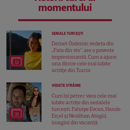
momentului
SERIALE TURCEŞTI
Demet Özdemir, vedeta din
„Fata din vis”, are o poveste
impresionantă. Cum a ajuns
12
una dintre cele mai iubite
actrițe din Turcia
VEDETE STRĂINE
Cum își petrec vara cele mai
iubite actrițe din serialele
turcești. Fahriye Evcen, Hande
32
Erçel și Neslihan Atagül,
imagini din vacanță