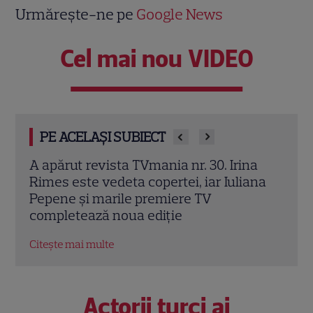
Urmărește-ne pe
Google News
Cel mai nou VIDEO
PE ACELAȘI SUBIECT
a
Irina Rimes dezvăluie „arma” din noul
„O z
ana
sezon „Vocea României”. Butonul care
Rose
schimbă jocul: „L-am folosit cu plăcere”
culi
EXCLUSIV
Citeș
Citește mai multe
Actorii turci ai