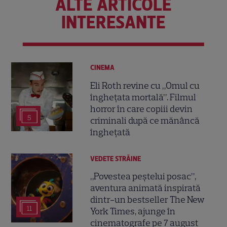
ALTE ARTICOLE
INTERESANTE
CINEMA
Eli Roth revine cu „Omul cu
înghețata mortală”. Filmul
horror în care copiii devin
5
criminali după ce mănâncă
înghețată
VEDETE STRĂINE
„Povestea peștelui posac”,
aventura animată inspirată
dintr-un bestseller The New
11
York Times, ajunge în
cinematografe pe 7 august