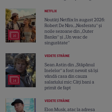
NETFLIX
Noutăți Netflix în august 2026:
Robert De Niro, „Nosferatu” și
noile sezoane din „Outer
16
Banks” și „Un veac de
singurătate”
VEDETE STRĂINE
Sean Astin din „Stăpânul
Inelelor” a fost nevoit să își
vândă casa din cauza
14
salariului mic: Câți bani a
primit de fapt
VEDETE STRĂINE
Elon Musk, atac la adresa