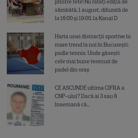
printre fete! Nu ratați ediția de
sâmbătă, 1 august, difuzată de
la 16:00 și 19:00, la Kanal D
Harta unei distracții sportive în
mare trend la noi în București:
padle tennis. Unde găsești
cele mai bune terenuri de
padel din oraș
CE ASCUNDE ultima CIFRA a
CNP-ului? Dacă ai 3 sau 8
însemană că...