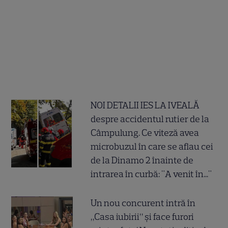
NOI DETALII IES LA IVEALĂ
despre accidentul rutier de la
Câmpulung. Ce viteză avea
microbuzul în care se aflau cei
de la Dinamo 2 înainte de
intrarea în curbă: "A venit în..."
Un nou concurent intră în
„Casa iubirii” și face furori