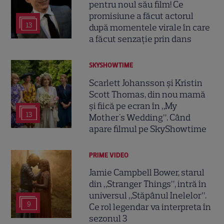
pentru noul său film! Ce
promisiune a făcut actorul
13
după momentele virale în care
a făcut senzație prin dans
SKYSHOWTIME
Scarlett Johansson și Kristin
Scott Thomas, din nou mamă
și fiică pe ecran în „My
13
Mother's Wedding”. Când
apare filmul pe SkyShowtime
PRIME VIDEO
Jamie Campbell Bower, starul
din „Stranger Things”, intră în
universul „Stăpânul Inelelor”.
9
Ce rol legendar va interpreta în
sezonul 3