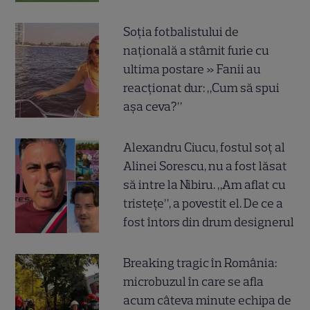
Soția fotbalistului de
națională a stârnit furie cu
ultima postare » Fanii au
reacționat dur: „Cum să spui
așa ceva?”
Alexandru Ciucu, fostul soț al
Alinei Sorescu, nu a fost lăsat
să intre la Nibiru. „Am aflat cu
tristețe”, a povestit el. De ce a
fost întors din drum designerul
Breaking tragic în România:
microbuzul în care se afla
acum câteva minute echipa de