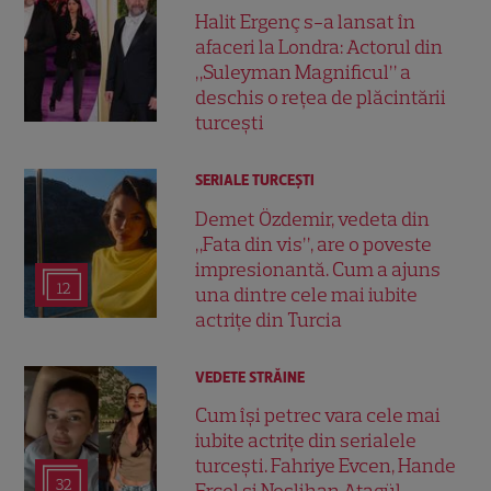
Halit Ergenç s-a lansat în
afaceri la Londra: Actorul din
„Suleyman Magnificul” a
deschis o rețea de plăcintării
turcești
SERIALE TURCEŞTI
Demet Özdemir, vedeta din
„Fata din vis”, are o poveste
impresionantă. Cum a ajuns
12
una dintre cele mai iubite
actrițe din Turcia
VEDETE STRĂINE
Cum își petrec vara cele mai
iubite actrițe din serialele
turcești. Fahriye Evcen, Hande
32
Erçel și Neslihan Atagül,