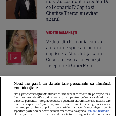
nu s-au căsătorit niciodată. De
ce Leonardo DiCaprio și
Charlize Theron au evitat
altarul
VEDETE ROMÂNEŞTI
Vedete din România care au
ales nume speciale pentru
copii: de la Nina, fetița Laurei
68
Cosoi, la Jessica lui Pepe și
Josephine a Ginei Pistol
TELEVIZIUNE
Exclusiv
Nouă ne pasă ca datele tale personale să rămână
confidențiale
Oana Monea, dezvăluiri despre
„Insula Iubirii: Reuniuni”. Ce
Noi și partenerii noștri
596
stocăm și/sau accesăm informații pe dispozitivul
dvs., precum identificatorii cookie unici pentru prelucrarea datelor cu
spune despre foștii
caracter personal. Puteți accepta sau gestiona preferințele dvs. făcând clic
mai jos, respectiv vă puteți opune utilizării unui interes legitim în orice
16
concurenți: „Anumite lucruri
moment pe pagina cu politica de confidențialitate. Aceste alegeri vor fi
raportate partenerilor noștri și nu vă vor afecta navigarea.
Mai multe detalii
au rămas nerezolvate”
Noi si partenerii nostri (retelele de socializare si agentiile de publicitate