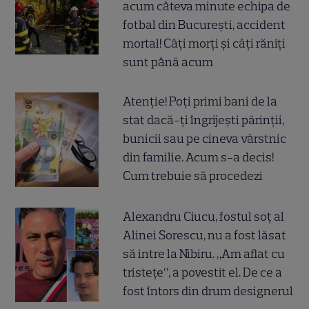
acum câteva minute echipa de
fotbal din București, accident
mortal! Câți morți și câți răniți
sunt până acum
Atenție! Poți primi bani de la
stat dacă-ți îngrijești părinții,
bunicii sau pe cineva vârstnic
din familie. Acum s-a decis!
Cum trebuie să procedezi
Alexandru Ciucu, fostul soț al
Alinei Sorescu, nu a fost lăsat
să intre la Nibiru. „Am aflat cu
tristețe”, a povestit el. De ce a
fost întors din drum designerul