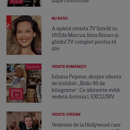
după ceremonie
NU RATA!
A apărut revista TV Satelit nr.
16! Eda Marcus, Irina Rimes și
ghidul TV complet pentru 14
zile
VEDETE ROMÂNEŞTI
Exclusiv
Iuliana Pepene, despre silueta
de invidiat: „Ridic 85 de
kilograme”. Ce alimente evită
16
vedeta Antena 1. EXCLUSIV
VEDETE STRĂINE
Vedetele de la Hollywood care