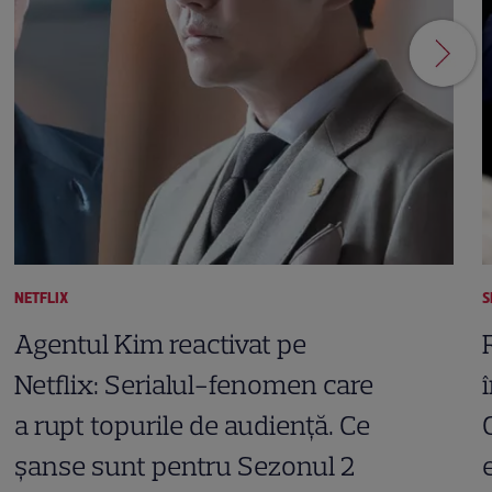
NETFLIX
S
Agentul Kim reactivat pe
Netflix: Serialul-fenomen care
a rupt topurile de audiență. Ce
șanse sunt pentru Sezonul 2