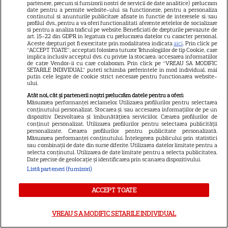
EXCLUSIV
partenere, precum si furnizorii nostri de servicii de date analitice) prelucram
date pentru a permite website-ului sa functioneze, pentru a personaliza
continutul si anunturile publicitare afisate in functie de interesele si/sau
profilul dvs., pentru a va oferi functionalitati aferente retelelor de socializare
si pentru a analiza traficul pe website. Beneficiati de drepturile prevazute de
VEDETE ROMÂNEŞTI
art. 15-22 din GDPR in legatura cu prelucrarea datelor cu caracter personal.
Aceste drepturi pot fi exercitate prin modalitatea indicata
aici
. Prin click pe
Chef Orlando Zaharia și soția
“ACCEPT TOATE”, acceptati folosirea tuturor Tehnologiilor de tip Cookie, care
implica inclusiv acceptul dvs. cu privire la stocarea/accesarea informatiilor
lui, Mădălina, au împlinit 22 de
de catre Vendor-ii cu care colaboram. Prin click pe “VREAU SA MODIFIC
SETARILE INDIVIDUAL” puteti schimba preferintele in mod individual, mai
ani de căsnicie. Cum arătau în
putin cele legate de cookie strict necesare pentru functionarea website-
11
ziua nunții și povestea lor de
ului.
iubire
Atât noi, cât și partenerii noștri prelucrăm datele pentru a oferi:
Măsurarea performanței reclamelor. Utilizarea profilurilor pentru selectarea
conținutului personalizat. Stocarea și/sau accesarea informațiilor de pe un
dispozitiv. Dezvoltarea și îmbunătățirea serviciilor. Crearea profilurilor de
conținut personalizat. Utilizarea profilurilor pentru selectarea publicității
personalizate. Crearea profilurilor pentru publicitate personalizată.
Măsurarea performanței conținutului. Înțelegerea publicului prin statistici
sau combinații de date din surse diferite. Utilizarea datelor limitate pentru a
selecta conținutul. Utilizarea de date limitate pentru a selecta publicitatea.
Date precise de geolocație și identificarea prin scanarea dispozitivului.
Listă parteneri (furnizori)
ACCEPT TOATE
Despre Tvmania
VREAU SA MODIFIC SETARILE INDIVIDUAL
Contact