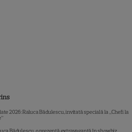
rins
te 2026: Raluca Bădulescu, invitată specială la „Chefi la
e”
uca Bădulescu, o prezență extravagantă în showbiz