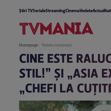
Știri TV
Seriale
Streaming
Cinema
Vedete
Actualita
Homepage
/
Vedete româneşti
CINE ESTE RALU
STIL!” ȘI „ASIA
„CHEFI LA CUȚIT