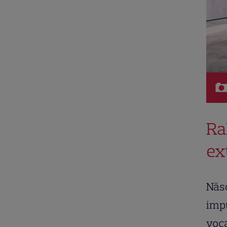
Ra
ex
Năs
impu
voca