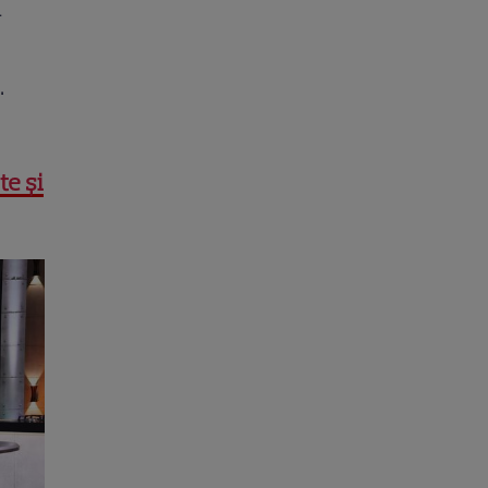
a
.
te și