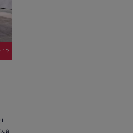
/ 12
și
unea