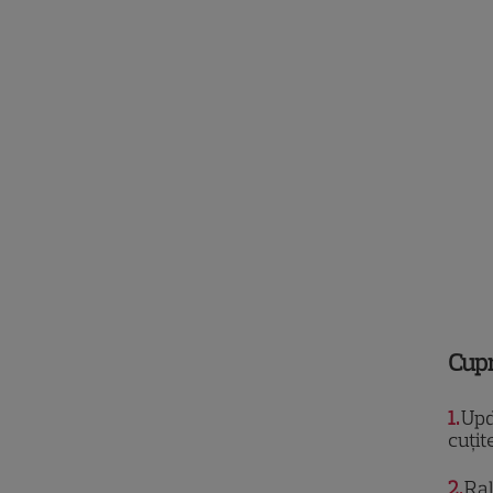
Cup
1
Upda
cuțit
2
Ral