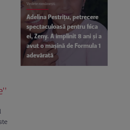
Vedete româneşti
Adelina Pestrițu, petrecere
spectaculoasă pentru fiica
ei, Zeny. A împlinit 8 ani și a
avut o mașină de Formula 1
adevărată
e”
d
ste