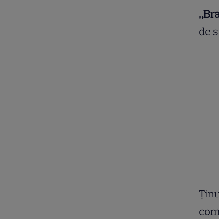
„Brav
de s
Ținu
come