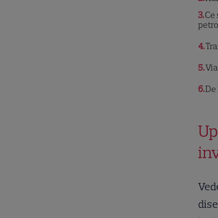
3
Ce 
petro
4
Tra
5
Via
6
De 
Up
inv
Vede
dise