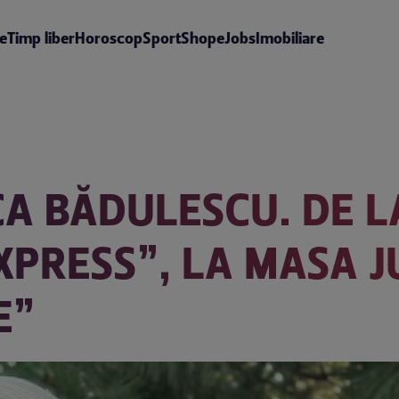
te
Timp liber
Horoscop
Sport
Shop
eJobs
Imobiliare
CA BĂDULESCU. DE L
 EXPRESS”, LA MASA 
E”