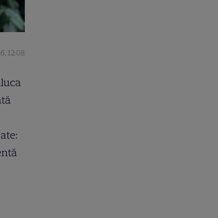
6, 12:08
aluca
ată
ate:
rentă