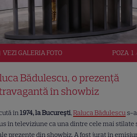
VEZI
GALERIA
FOTO
POZA
1 
luca Bădulescu, o prezență
travagantă în showbiz
cută în
1974, la București
,
Raluca Bădulescu
s-a
s în televiziune ca una dintre cele mai stilate 
le prezențe din showbiz. A fost jurat în emisi