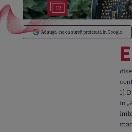
12
Adaugă-ne ca sursă preferată în Google
E
dise
conf
1]. 
în „
îmbi
mar