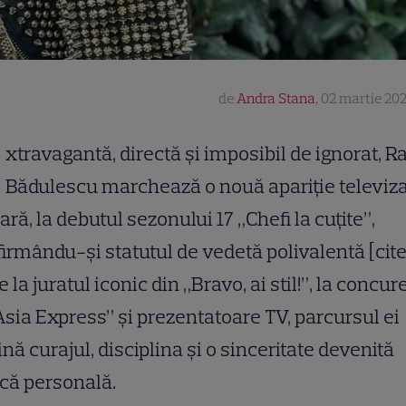
de
Andra Stana
,
02 martie 202
xtravagantă, directă și imposibil de ignorat, R
Bădulescu marchează o nouă apariție televiz
ară, la debutul sezonului 17 „Chefi la cuțite”,
irmându-și statutul de vedetă polivalentă [cite
De la juratul iconic din „Bravo, ai stil!”, la concu
Asia Express” și prezentatoare TV, parcursul ei
nă curajul, disciplina și o sinceritate devenită
că personală.