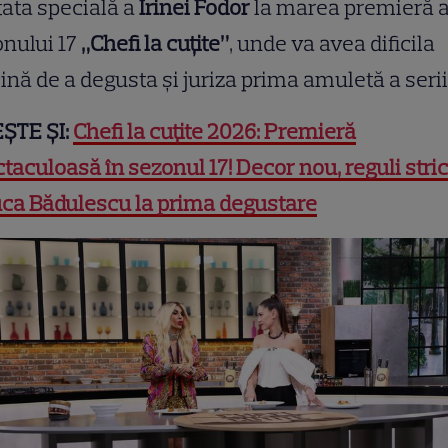
tata specială a
Irinei Fodor
la marea premieră 
nului 17
„Chefi la cuțite”
, unde va avea dificila
ină de a degusta și juriza prima amuletă a serii
EȘTE ȘI:
Chefi la cuțite 2026: Premieră
taculoasă în sezonul 17! Decor nou, reguli stric
ca Bădulescu la prima degustare