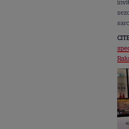
invi
sezo
sarc
CIT
spec
Ralu