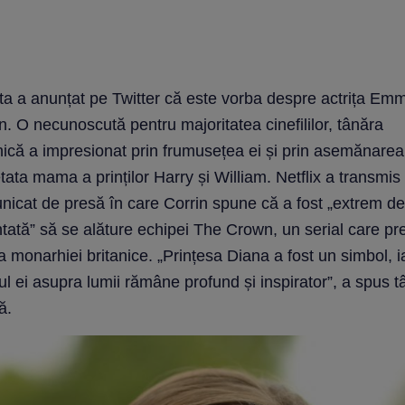
ta a anunțat pe Twitter că este vorba despre actrița Em
n. O necunoscută pentru majoritatea cinefililor, tânăra
nică a impresionat prin frumusețea ei și prin asemănarea
tata mama a prinților Harry și William. Netflix a transmis
icat de presă în care Corrin spune că a fost „extrem de
tată” să se alăture echipei The Crown, un serial care pr
ia monarhiei britanice. „Prințesa Diana a fost un simbol, i
ul ei asupra lumii rămâne profund și inspirator”, a spus 
ă.