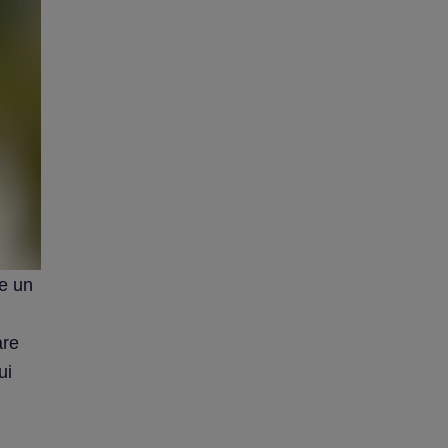
pe un
are
ui