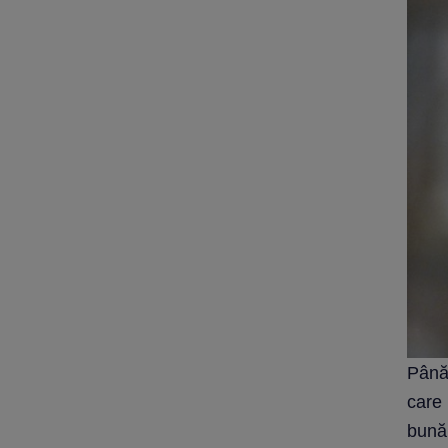
Până 
care
bună 