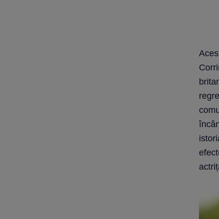
Aces
Corri
brita
regre
comun
încân
istor
efect
actriț