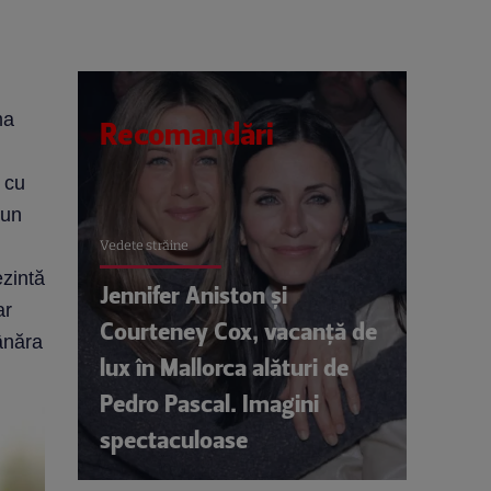
ma
Recomandări
 cu
 un
Vedete străine
ezintă
Jennifer Aniston și
ar
Courteney Cox, vacanță de
tânăra
lux în Mallorca alături de
Pedro Pascal. Imagini
spectaculoase