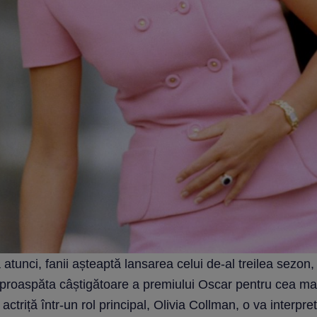
atunci, fanii așteaptă lansarea celui de-al treilea sezon,
 proaspăta câștigătoare a premiului Oscar pentru cea ma
actriță într-un rol principal, Olivia Collman, o va interpre