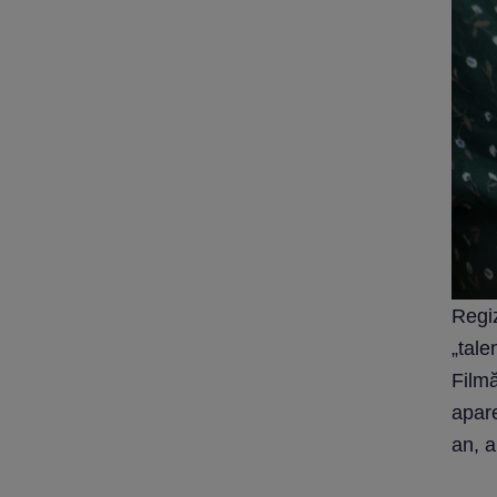
Regiz
„tale
Filmă
apare
an, a