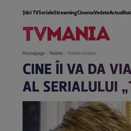
Știri TV
Seriale
Streaming
Cinema
Vedete
Actualita
Homepage
/
Vedete
/
Vedete străine
CINE ÎI VA DA V
AL SERIALULUI 