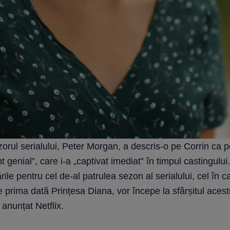
orul serialului, Peter Morgan, a descris-o pe Corrin ca 
nt genial”, care i-a „captivat imediat” în timpul castingului.
rile pentru cel de-al patrulea sezon al serialului, cel în c
 prima dată Prințesa Diana, vor începe la sfârșitul acest
 anunțat Netflix.