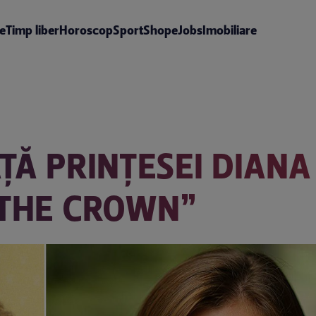
te
Timp liber
Horoscop
Sport
Shop
eJobs
Imobiliare
IAȚĂ PRINȚESEI DIANA
„THE CROWN”