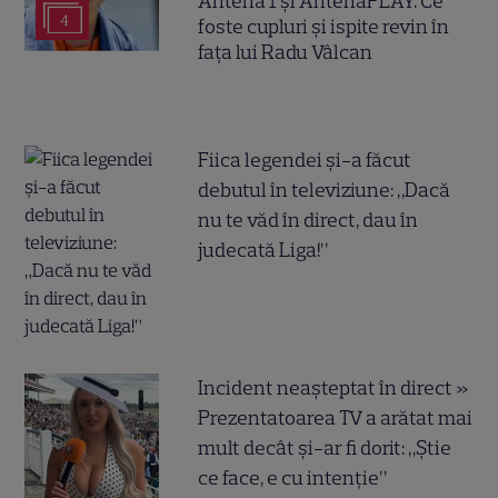
Antena 1 și AntenaPLAY. Ce
4
foste cupluri și ispite revin în
fața lui Radu Vâlcan
Fiica legendei și-a făcut
debutul în televiziune: „Dacă
nu te văd în direct, dau în
judecată Liga!”
Incident neașteptat în direct »
Prezentatoarea TV a arătat mai
mult decât și-ar fi dorit: „Știe
ce face, e cu intenție”