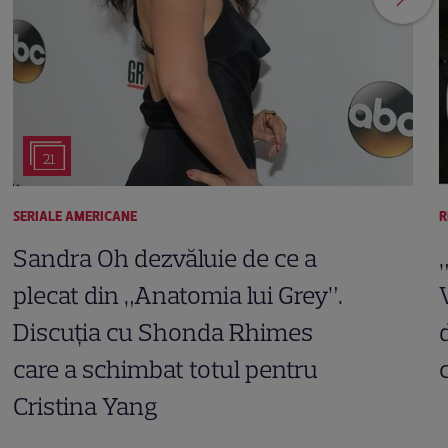
21
SERIALE AMERICANE
R
Sandra Oh dezvăluie de ce a
plecat din „Anatomia lui Grey”.
Discuția cu Shonda Rhimes
care a schimbat totul pentru
Cristina Yang