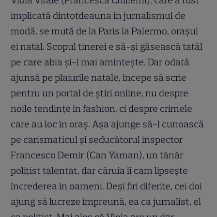
Viola Vitale (Francesca Chillemi), care a fost
implicată dintotdeauna în jurnalismul de
modă, se mută de la Paris la Palermo, orașul
ei natal. Scopul tinerei e să-și găsească tatăl
pe care abia și-l mai amintește. Dar odată
ajunsă pe plaiurile natale, începe să scrie
pentru un portal de știri online, nu despre
noile tendințe în fashion, ci despre crimele
care au loc în oraș. Așa ajunge să-l cunoască
pe carismaticul și seducătorul inspector
Francesco Demir (Can Yaman), un tânăr
polițist talentat, dar căruia îi cam lipsește
încrederea în oameni. Deși firi diferite, cei doi
ajung să lucreze împreună, ea ca jurnalist, el