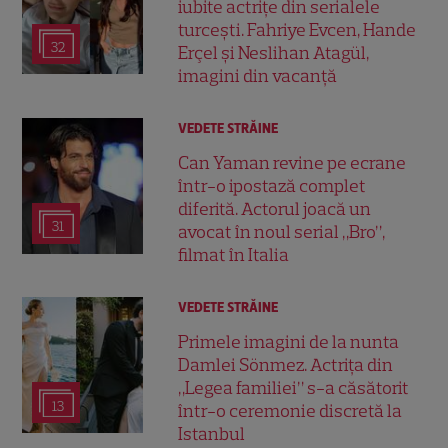
iubite actrițe din serialele
turcești. Fahriye Evcen, Hande
32
Erçel și Neslihan Atagül,
imagini din vacanță
VEDETE STRĂINE
Can Yaman revine pe ecrane
într-o ipostază complet
diferită. Actorul joacă un
31
avocat în noul serial „Bro”,
filmat în Italia
VEDETE STRĂINE
Primele imagini de la nunta
Damlei Sönmez. Actrița din
„Legea familiei” s-a căsătorit
13
într-o ceremonie discretă la
Istanbul