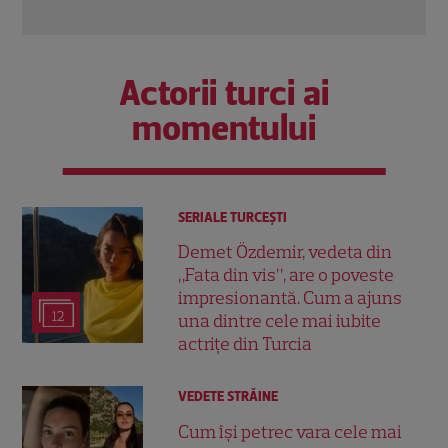
Citește mai multe
Citeș
Actorii turci ai
momentului
SERIALE TURCEŞTI
Demet Özdemir, vedeta din
„Fata din vis”, are o poveste
impresionantă. Cum a ajuns
12
una dintre cele mai iubite
actrițe din Turcia
VEDETE STRĂINE
Cum își petrec vara cele mai