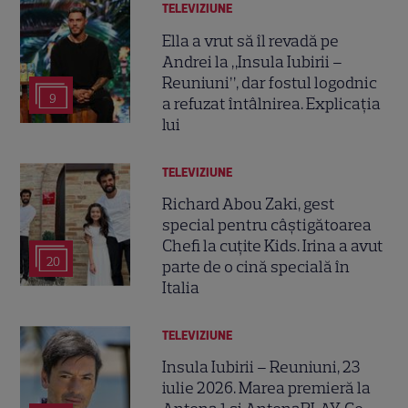
TELEVIZIUNE
Ella a vrut să îl revadă pe
Andrei la „Insula Iubirii –
Reuniuni”, dar fostul logodnic
9
a refuzat întâlnirea. Explicația
lui
TELEVIZIUNE
Richard Abou Zaki, gest
special pentru câștigătoarea
Chefi la cuțite Kids. Irina a avut
20
parte de o cină specială în
Italia
TELEVIZIUNE
Insula Iubirii – Reuniuni, 23
iulie 2026. Marea premieră la