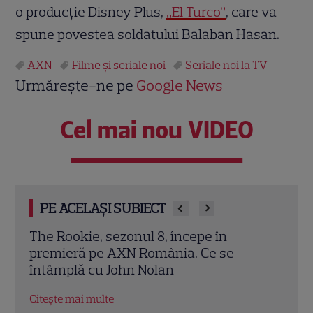
o producție Disney Plus,
„El Turco”
, care va
spune povestea soldatului Balaban Hasan.
AXN
Filme și seriale noi
Seriale noi la TV
Urmărește-ne pe
Google News
Cel mai nou VIDEO
PE ACELAȘI SUBIECT
„Maria și Mustafa” revine la Happy
Cans
Channel: Tot ce trebuie să știi despre
„Put
povestea de dragoste filmată în
care
Cappadocia
ecr