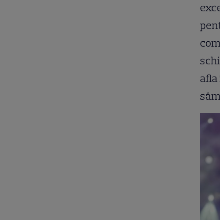
exc
pent
com
sch
afla
sâmb