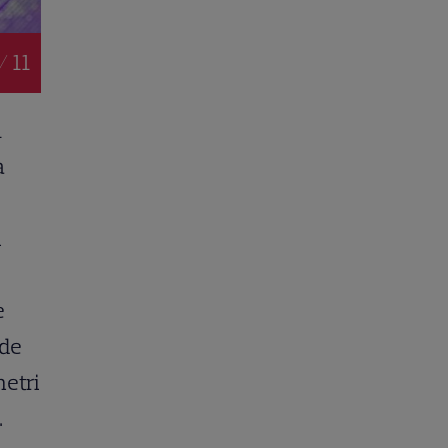
/ 11
u
a
i
e
 de
metri
.