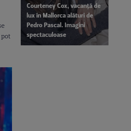
Courteney Cox, vacanță de
lux în Mallorca alături de
Pedro Pascal. Imagini
se
spectaculoase
ă pot