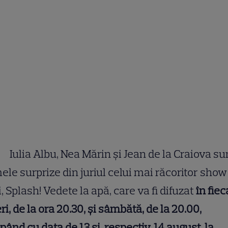
ia Albu, Nea Mărin şi Jean de la Craiova su
ele surprize din juriul celui mai răcoritor show
i, Splash! Vedete la apă, care va fi difuzat
în fiec
ri, de la ora 20.30,
ș
i sâmbătă, de la 20.00,
pând cu data de 13
ș
i, respectiv, 14 august, la