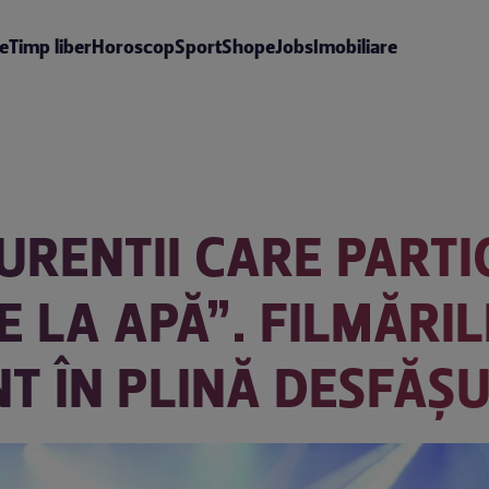
te
Timp liber
Horoscop
Sport
Shop
eJobs
Imobiliare
URENTII CARE PARTI
E LA APĂ”. FILMĂRI
NT ÎN PLINĂ DESFĂȘ