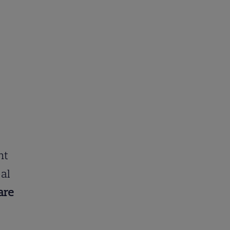
nt
 al
are