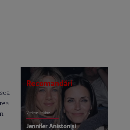
Recomandări
lsea
irea
in
Vedete străine
Jennifer Aniston și