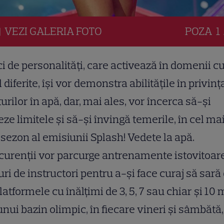
VEZI
GALERIA
FOTO
POZA
1 
 de personalită
ț
i, care activează în domenii c
l diferite, îşi vor demonstra abilităţile în privinţ
turilor în apă, dar, mai ales, vor încerca să-
ș
i
eze limitele
ș
i să-
ș
i învingă temerile, în cel ma
sezon al emisiunii Splash! Vedete la apă.
curen
ț
ii vor parcurge antrenamente istovitoar
uri de instructori pentru a-
ș
i face curaj să sară
latformele cu înăl
ț
imi de 3, 5, 7 sau chiar
ș
i 10 
unui bazin olimpic, în fiecare vineri
ș
i sâmbătă,