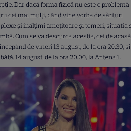
ep
ț
ie. Dar dacă forma fizică nu este o problemă
ru cei mai mul
ț
i, când vine vorba de sărituri
plexe
ș
i înăl
ț
imi ame
ț
itoare
ș
i temeri, situa
ț
ia 
imbă.
Cum se va descurca ace
ș
tia, cei de acas
 începând de vineri 13 august, de la ora 20.30,
ș
i
ătă, 14 august, de la ora 20.00, la Antena 1.