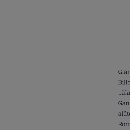
Gian
Bili
pălă
Gan
alăt
Româ