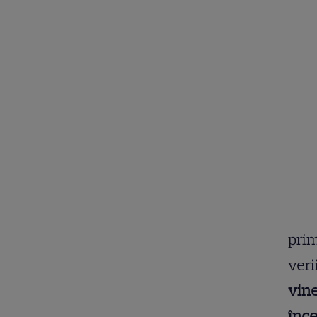
Iul
prim
veri
vine
înce