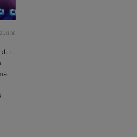
1, 11:38
 din
a
 mai
4