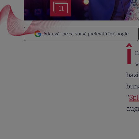
11
Adaugă-ne ca sursă preferată în Google
Î
n
v
bazi
bună
”
Spl
augu