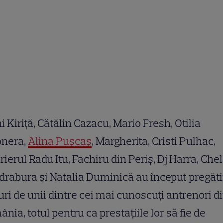
i Kiri
ț
ă, Cătălin Cazacu, Mario Fresh, Otilia
onera,
Alina Pu
ș
ca
ș
, Margherita, Cristi Pulhac,
rierul Radu Itu, Fachiru din Peri
ș
, Dj Harra, Che
drabura
ș
i Natalia Duminică au început pregăt
uri de unii dintre cei mai cunoscu
ț
i antrenori d
nia, totul pentru ca presta
ț
iile lor să fie de