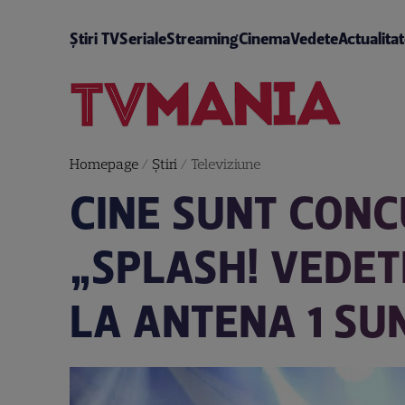
Știri TV
Seriale
Streaming
Cinema
Vedete
Actualita
Homepage
/
Știri
/
Televiziune
CINE SUNT CONC
„SPLASH! VEDET
LA ANTENA 1 SU