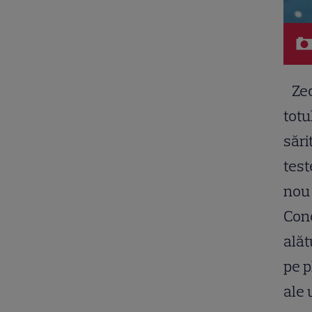
Zeci
totu
sări
test
nou 
Con
alăt
pe p
ale 