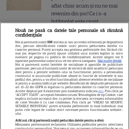
aflat chiar acum și nu ne mai
revenim din șoc! Ce i s-a
întâmplat este crunt
Nouă ne pasă ca datele tale personale să rămână
confidențiale
Atenție! Poți primi bani de la
Noi și partenerii noștri
596
stocăm și/sau accesăm informații pe dispozitivul
stat dacă-ți îngrijești părinții,
dvs., precum identificatorii cookie unici pentru prelucrarea datelor cu
caracter personal. Puteți accepta sau gestiona preferințele dvs. făcând clic
bunicii sau pe cineva vârstnic
mai jos, respectiv vă puteți opune utilizării unui interes legitim în orice
moment pe pagina cu politica de confidențialitate. Aceste alegeri vor fi
din familie. Acum s-a decis!
raportate partenerilor noștri și nu vă vor afecta navigarea.
Mai multe detalii
Noi si partenerii nostri (retelele de socializare si agentiile de publicitate
Cum trebuie să procedezi
partenere, precum si furnizorii nostri de servicii de date analitice) prelucram
date pentru a permite website-ului sa functioneze, pentru a personaliza
continutul si anunturile publicitare afisate in functie de interesele si/sau
profilul dvs., pentru a va oferi functionalitati aferente retelelor de socializare
si pentru a analiza traficul pe website. Beneficiati de drepturile prevazute de
Jorge, revoltat după ce și-a
art. 15-22 din GDPR in legatura cu prelucrarea datelor cu caracter personal.
Aceste drepturi pot fi exercitate prin modalitatea indicata
aici
. Prin click pe
găsit apartamentul de la mare
“ACCEPT TOATE”, acceptati folosirea tuturor Tehnologiilor de tip Cookie, care
implica inclusiv acceptul dvs. cu privire la stocarea/accesarea informatiilor
devastat. Ce au lăsat în urmă
de catre Vendor-ii cu care colaboram. Prin click pe “VREAU SA MODIFIC
SETARILE INDIVIDUAL” puteti schimba preferintele in mod individual, mai
turiștii este strigător la Cer
putin cele legate de cookie strict necesare pentru functionarea website-
ului.
Atât noi, cât și partenerii noștri prelucrăm datele pentru a oferi:
Măsurarea performanței reclamelor. Utilizarea profilurilor pentru selectarea
conținutului personalizat. Stocarea și/sau accesarea informațiilor de pe un