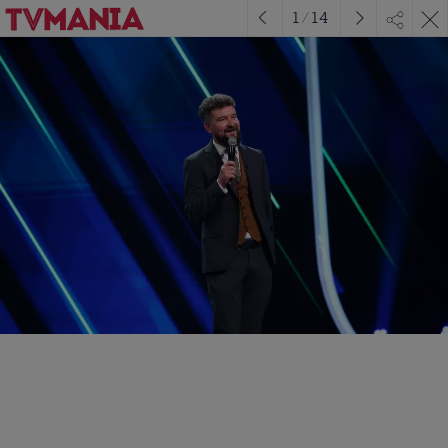
1
/
14