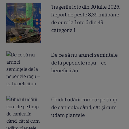
Tragerile loto din 30 iulie 2026.
Report de peste 8,89 milioane
de euro la Loto 6 din 49,
categoria I
De ce să nu arunci semințele
de la pepenele roșu – ce
beneficii au
Ghidul udării corecte pe timp
de caniculă: când, cât şi cum
udăm plantele