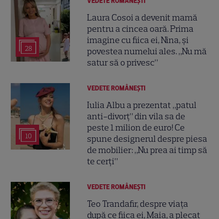
VEDETE ROMÂNEŞTI
Laura Cosoi a devenit mamă
pentru a cincea oară. Prima
imagine cu fiica ei, Nina, și
28
povestea numelui ales. „Nu mă
satur să o privesc”
VEDETE ROMÂNEŞTI
Iulia Albu a prezentat „patul
anti-divorț” din vila sa de
peste 1 milion de euro! Ce
10
spune designerul despre piesa
de mobilier: „Nu prea ai timp să
te cerți”
VEDETE ROMÂNEŞTI
Teo Trandafir, despre viața
după ce fiica ei, Maia, a plecat