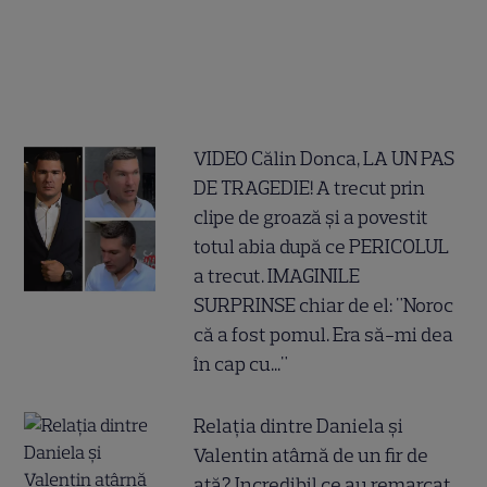
VIDEO Călin Donca, LA UN PAS
DE TRAGEDIE! A trecut prin
clipe de groază și a povestit
totul abia după ce PERICOLUL
a trecut. IMAGINILE
SURPRINSE chiar de el: "Noroc
că a fost pomul. Era să-mi dea
în cap cu..."
Relația dintre Daniela și
Valentin atârnă de un fir de
ață? Incredibil ce au remarcat