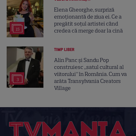
Elena Gheorghe, surpriză
emoționantă de ziua ei. Ce a
pregătit soțul artistei când
15
credea că merge doar la cină
TIMP LIBER
Alin Panc și Sandu Pop
construiesc „satul cultural al
viitorului” în România. Cum va
3
arăta Transylvania Creators
Village