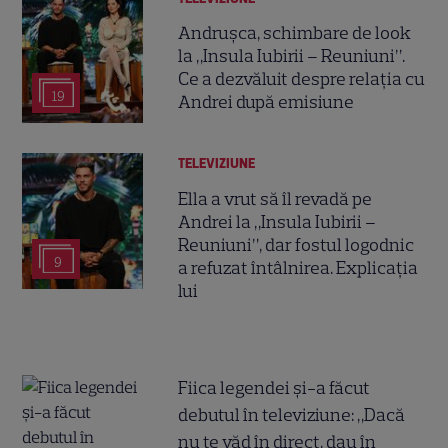
Andrușca, schimbare de look
la „Insula Iubirii – Reuniuni”.
Ce a dezvăluit despre relația cu
19
Andrei după emisiune
TELEVIZIUNE
Ella a vrut să îl revadă pe
Andrei la „Insula Iubirii –
Reuniuni”, dar fostul logodnic
9
a refuzat întâlnirea. Explicația
lui
Fiica legendei și-a făcut
debutul în televiziune: „Dacă
nu te văd în direct, dau în