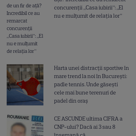
concurenții „Casa iubirii”: „El
nu e mulțumit de relația lor”
Harta unei distracții sportive în
mare trend la noi în București:
padle tennis. Unde găsești
cele mai bune terenuri de
padel din oraș
CE ASCUNDE ultima CIFRA a
CNP-ului? Dacă ai 3 sau 8
însemană că...