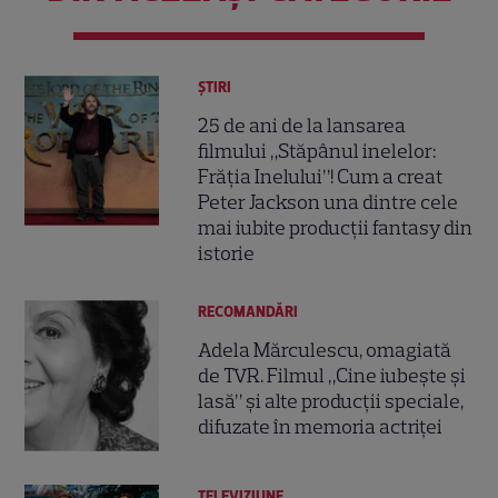
ȘTIRI
25 de ani de la lansarea
filmului „Stăpânul inelelor:
Frăția Inelului”! Cum a creat
Peter Jackson una dintre cele
mai iubite producții fantasy din
istorie
RECOMANDĂRI
Adela Mărculescu, omagiată
de TVR. Filmul „Cine iubește și
lasă” și alte producții speciale,
difuzate în memoria actriței
TELEVIZIUNE