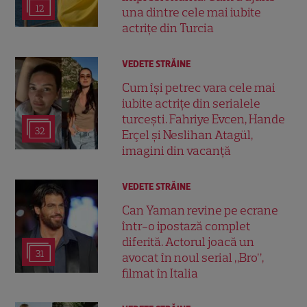
12
una dintre cele mai iubite
actrițe din Turcia
VEDETE STRĂINE
Cum își petrec vara cele mai
iubite actrițe din serialele
turcești. Fahriye Evcen, Hande
32
Erçel și Neslihan Atagül,
imagini din vacanță
VEDETE STRĂINE
Can Yaman revine pe ecrane
într-o ipostază complet
diferită. Actorul joacă un
31
avocat în noul serial „Bro”,
filmat în Italia