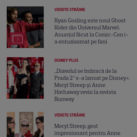
VEDETE STRĂINE
Ryan Gosling este noul Ghost
Rider din Universul Marvel.
Anunțul făcut la Comic-Con i-
7
a entuziasmat pe fani
DISNEY PLUS
„Diavolul se îmbracă de la
Prada 2” s-a lansat pe Disney+.
Meryl Streep și Anne
Hathaway revin la revista
Runway
VEDETE STRĂINE
Meryl Streep, gest
impresionant pentru Anne