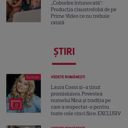
„Coborâre întunecată”:
Producția claustrofobă de pe
Prime Video ce nu trebuie
ratată
ŞTIRI
VEDETE ROMÂNEŞTI
Exclusiv
Laura Cosoi și-a ținut
promisiunea. Povestea
numelui Nina și tradiția pe
17
care a respectat-o pentru
toate cele cinci fiice. EXCLUSIV