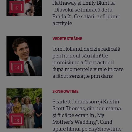
Hathaway și Emily Blunt la
9
„Diavolul se îmbracă de la
Prada 2”. Ce salarii ar fi primit
actrițele
VEDETE STRĂINE
Tom Holland, decizie radicală
pentru noul său film! Ce
promisiune a făcut actorul
13
după momentele virale în care
a făcut senzație prin dans
SKYSHOWTIME
Scarlett Johansson și Kristin
Scott Thomas, din nou mamă
și fiică pe ecran în „My
13
Mother's Wedding”. Când
apare filmul pe SkyShowtime