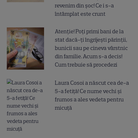
revenim din șoc! Ce i s-a
întâmplat este crunt
Atenție! Poți primi bani de la
stat dacă-ți îngrijești părinții,
bunicii sau pe cineva vârstnic
din familie. Acum s-a decis!
Cum trebuie să procedezi
Laura Cosoi a născut cea de-a
5-a fetiță! Ce nume vechi și
frumos a ales vedeta pentru
micuță