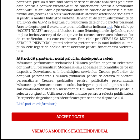
partenere, precum si furnizorii nostri de servicii de date analitice) prelucram
ABONEAZA-TE LA REVISTĂ
date pentru a permite website-ului sa functioneze, pentru a personaliza
continutul si anunturile publicitare afisate in functie de interesele si/sau
profilul dvs., pentru a va oferi functionalitati aferente retelelor de socializare
si pentru a analiza traficul pe website. Beneficiati de drepturile prevazute de
art. 15-22 din GDPR in legatura cu prelucrarea datelor cu caracter personal.
Aceste drepturi pot fi exercitate prin modalitatea indicata
aici
. Prin click pe
“ACCEPT TOATE”, acceptati folosirea tuturor Tehnologiilor de tip Cookie, care
Libertatea
implica inclusiv acceptul dvs. cu privire la stocarea/accesarea informatiilor
de catre Vendor-ii cu care colaboram. Prin click pe “VREAU SA MODIFIC
Libertatea pentru femei
SETARILE INDIVIDUAL” puteti schimba preferintele in mod individual, mai
putin cele legate de cookie strict necesare pentru functionarea website-
ului.
GSP
Atât noi, cât și partenerii noștri prelucrăm datele pentru a oferi:
Știri mondene
Măsurarea performanței reclamelor. Utilizarea profilurilor pentru selectarea
conținutului personalizat. Stocarea și/sau accesarea informațiilor de pe un
Avantaje
dispozitiv. Dezvoltarea și îmbunătățirea serviciilor. Crearea profilurilor de
conținut personalizat. Utilizarea profilurilor pentru selectarea publicității
Elle
personalizate. Crearea profilurilor pentru publicitate personalizată.
Măsurarea performanței conținutului. Înțelegerea publicului prin statistici
sau combinații de date din surse diferite. Utilizarea datelor limitate pentru a
Unica
selecta conținutul. Utilizarea de date limitate pentru a selecta publicitatea.
Date precise de geolocație și identificarea prin scanarea dispozitivului.
Retete practice
Listă parteneri (furnizori)
ACCEPT TOATE
URMĂREȘTE-NE PE
VREAU SA MODIFIC SETARILE INDIVIDUAL