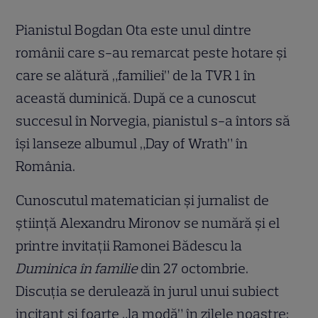
Pianistul Bogdan Ota este unul dintre
românii care s-au remarcat peste hotare şi
care se alătură „familiei” de la TVR 1 în
această duminică. După ce a cunoscut
succesul în Norvegia, pianistul s-a întors să
îşi lanseze albumul „Day of Wrath” în
România.
Cunoscutul matematician şi jurnalist de
ştiinţă Alexandru Mironov se numără şi el
printre invitaţii Ramonei Bădescu la
Duminica în familie
din 27 octombrie.
Discuţia se derulează în jurul unui subiect
incitant şi foarte „la modă” în zilele noastre: