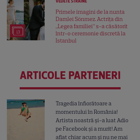
VEDETE STRĂINE
Primele imagini de la nunta
Damlei Sönmez. Actrița din
„Legea familiei” s-a căsătorit
13
într-o ceremonie discretă la
Istanbul
ARTICOLE PARTENERI
Tragedia înfiorătoare a
momentului în România!
Artista noastră și-a luat Adio
pe Facebook și a murit! Am
aflat chiar acum și nu ne mai