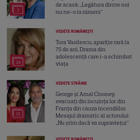
de acasă: „Legătura dintre noi
7
nu ne-o ia nimeni”
VEDETE ROMÂNEŞTI
Tora Vasilescu, apariție rară la
75 de ani. Drama din
adolescență care i-a schimbat
24
viața
VEDETE STRĂINE
George și Amal Clooney,
evacuați din locuința lor din
Franța din cauza incendiilor.
13
Mesajul dramatic al actorului:
„Nu știm dacă va supraviețui”
VEDETE ROMÂNEŞTI