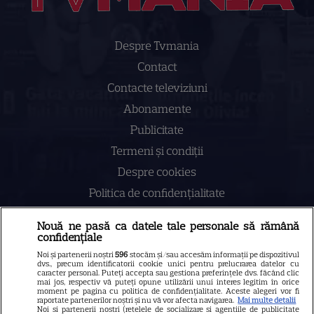
Despre Tvmania
Contact
Contacte televiziuni
Abonamente
Publicitate
Termeni și condiții
Despre cookies
Politica de confidenţialitate
Sitemap
Nouă ne pasă ca datele tale personale să rămână
confidențiale
Noi și partenerii noștri
596
stocăm și/sau accesăm informații pe dispozitivul
dvs., precum identificatorii cookie unici pentru prelucrarea datelor cu
caracter personal. Puteți accepta sau gestiona preferințele dvs. făcând clic
mai jos, respectiv vă puteți opune utilizării unui interes legitim în orice
NUMĂRUL CURENT
moment pe pagina cu politica de confidențialitate. Aceste alegeri vor fi
raportate partenerilor noștri și nu vă vor afecta navigarea.
Mai multe detalii
Noi si partenerii nostri (retelele de socializare si agentiile de publicitate