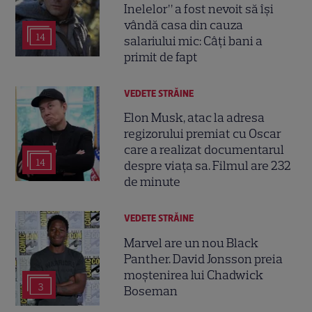
Inelelor” a fost nevoit să își
vândă casa din cauza
14
salariului mic: Câți bani a
primit de fapt
VEDETE STRĂINE
Elon Musk, atac la adresa
regizorului premiat cu Oscar
care a realizat documentarul
14
despre viața sa. Filmul are 232
de minute
VEDETE STRĂINE
Marvel are un nou Black
Panther. David Jonsson preia
moștenirea lui Chadwick
3
Boseman