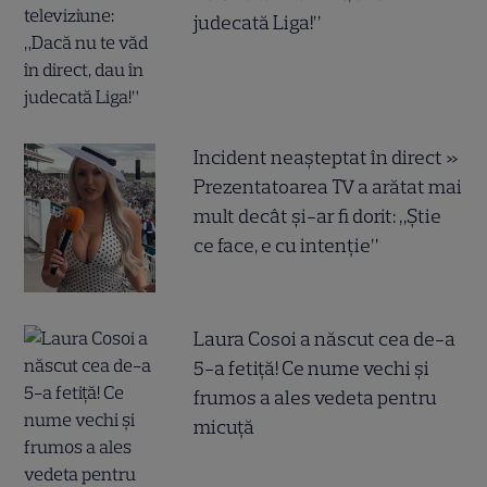
judecată Liga!”
Incident neașteptat în direct »
Prezentatoarea TV a arătat mai
mult decât și-ar fi dorit: „Știe
ce face, e cu intenție”
Laura Cosoi a născut cea de-a
5-a fetiță! Ce nume vechi și
frumos a ales vedeta pentru
micuță