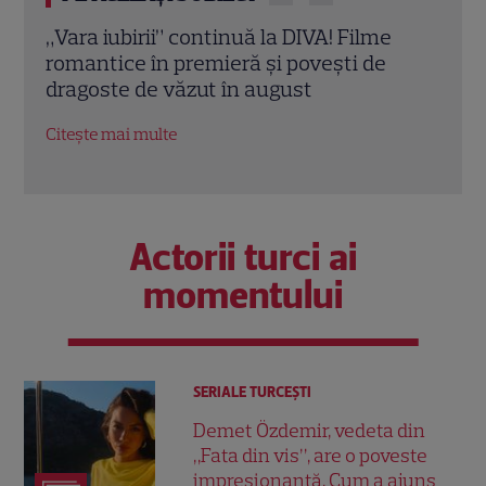
Eva Pavel a început filmările pentru noul
Echip
sezon „Apel la consilier”. Ce pregătește
Ce p
la Kanal D
conc
Citește mai multe
Citeș
Actorii turci ai
momentului
SERIALE TURCEŞTI
Demet Özdemir, vedeta din
„Fata din vis”, are o poveste
impresionantă. Cum a ajuns