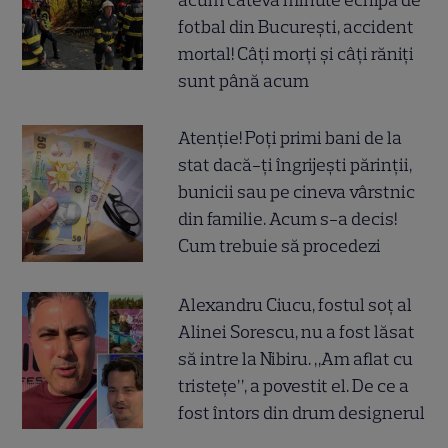
acum câteva minute echipa de
fotbal din București, accident
mortal! Câți morți și câți răniți
sunt până acum
Atenție! Poți primi bani de la
stat dacă-ți îngrijești părinții,
bunicii sau pe cineva vârstnic
din familie. Acum s-a decis!
Cum trebuie să procedezi
Alexandru Ciucu, fostul soț al
Alinei Sorescu, nu a fost lăsat
să intre la Nibiru. „Am aflat cu
tristețe”, a povestit el. De ce a
fost întors din drum designerul