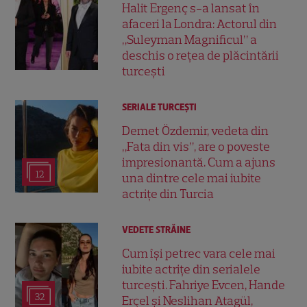
Halit Ergenç s-a lansat în
afaceri la Londra: Actorul din
„Suleyman Magnificul” a
deschis o rețea de plăcintării
turcești
SERIALE TURCEŞTI
Demet Özdemir, vedeta din
„Fata din vis”, are o poveste
impresionantă. Cum a ajuns
12
una dintre cele mai iubite
actrițe din Turcia
VEDETE STRĂINE
Cum își petrec vara cele mai
iubite actrițe din serialele
turcești. Fahriye Evcen, Hande
32
Erçel și Neslihan Atagül,