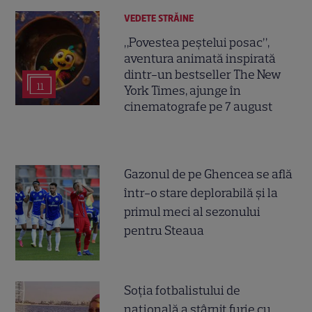
VEDETE STRĂINE
„Povestea peștelui posac”,
aventura animată inspirată
dintr-un bestseller The New
11
York Times, ajunge în
cinematografe pe 7 august
Gazonul de pe Ghencea se află
într-o stare deplorabilă și la
primul meci al sezonului
pentru Steaua
Soția fotbalistului de
națională a stârnit furie cu