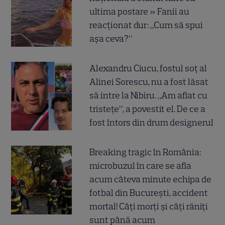
ultima postare » Fanii au
reacționat dur: „Cum să spui
așa ceva?”
Alexandru Ciucu, fostul soț al
Alinei Sorescu, nu a fost lăsat
să intre la Nibiru. „Am aflat cu
tristețe”, a povestit el. De ce a
fost întors din drum designerul
Breaking tragic în România:
microbuzul în care se afla
acum câteva minute echipa de
fotbal din București, accident
mortal! Câți morți și câți răniți
sunt până acum