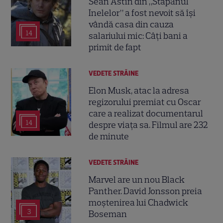
Sean Astin din „Stăpânul
Inelelor” a fost nevoit să își
vândă casa din cauza
14
salariului mic: Câți bani a
primit de fapt
VEDETE STRĂINE
Elon Musk, atac la adresa
regizorului premiat cu Oscar
care a realizat documentarul
14
despre viața sa. Filmul are 232
de minute
VEDETE STRĂINE
Marvel are un nou Black
Panther. David Jonsson preia
moștenirea lui Chadwick
3
Boseman