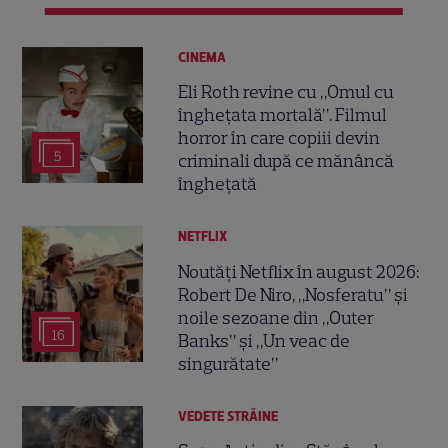
CINEMA
Eli Roth revine cu „Omul cu
înghețata mortală”. Filmul
horror în care copiii devin
5
criminali după ce mănâncă
înghețată
NETFLIX
Noutăți Netflix în august 2026:
Robert De Niro, „Nosferatu” și
noile sezoane din „Outer
16
Banks” și „Un veac de
singurătate”
VEDETE STRĂINE