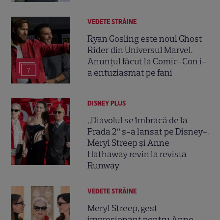
VEDETE STRĂINE
Ryan Gosling este noul Ghost
Rider din Universul Marvel.
Anunțul făcut la Comic-Con i-
7
a entuziasmat pe fani
DISNEY PLUS
„Diavolul se îmbracă de la
Prada 2” s-a lansat pe Disney+.
Meryl Streep și Anne
Hathaway revin la revista
Runway
VEDETE STRĂINE
Meryl Streep, gest
impresionant pentru Anne