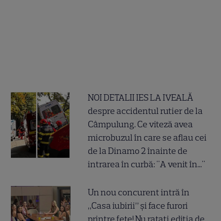
NOI DETALII IES LA IVEALĂ
despre accidentul rutier de la
Câmpulung. Ce viteză avea
microbuzul în care se aflau cei
de la Dinamo 2 înainte de
intrarea în curbă: "A venit în..."
Un nou concurent intră în
„Casa iubirii” și face furori
printre fete! Nu ratați ediția de