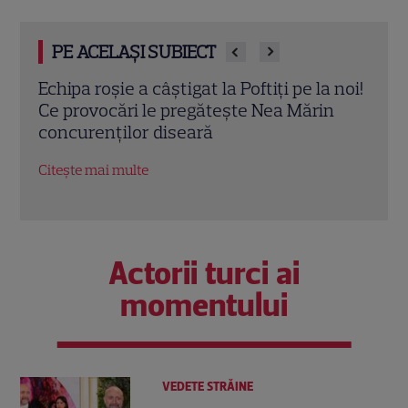
PE ACELAȘI SUBIECT
Echipa roșie a câștigat la Poftiți pe la noi!
„Fat
Ce provocări le pregătește Nea Mărin
treb
concurenților diseară
cu Ç
Citește mai multe
Citeș
Actorii turci ai
momentului
VEDETE STRĂINE