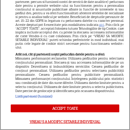
apare filmul pe SkyShowtime
partenere, precum si furnizorii nostri de servicii de date analitice) prelucram
date pentru a permite website-ului sa functioneze, pentru a personaliza
continutul si anunturile publicitare afisate in functie de interesele si/sau
profilul dvs., pentru a va oferi functionalitati aferente retelelor de socializare
PRIME VIDEO
si pentru a analiza traficul pe website. Beneficiati de drepturile prevazute de
art. 15-22 din GDPR in legatura cu prelucrarea datelor cu caracter personal.
Aceste drepturi pot fi exercitate prin modalitatea indicata
aici
. Prin click pe
Jamie Campbell Bower, starul
“ACCEPT TOATE”, acceptati folosirea tuturor Tehnologiilor de tip Cookie, care
din „Stranger Things”, intră în
implica inclusiv acceptul dvs. cu privire la stocarea/accesarea informatiilor
de catre Vendor-ii cu care colaboram. Prin click pe “VREAU SA MODIFIC
universul „Stăpânul Inelelor”.
SETARILE INDIVIDUAL” puteti schimba preferintele in mod individual, mai
putin cele legate de cookie strict necesare pentru functionarea website-
9
Ce rol legendar va interpreta în
ului.
sezonul 3
Atât noi, cât și partenerii noștri prelucrăm datele pentru a oferi:
Măsurarea performanței reclamelor. Utilizarea profilurilor pentru selectarea
conținutului personalizat. Stocarea și/sau accesarea informațiilor de pe un
dispozitiv. Dezvoltarea și îmbunătățirea serviciilor. Crearea profilurilor de
NETFLIX
conținut personalizat. Utilizarea profilurilor pentru selectarea publicității
personalizate. Crearea profilurilor pentru publicitate personalizată.
„Palatul de Est”, noul fenomen
Măsurarea performanței conținutului. Înțelegerea publicului prin statistici
sau combinații de date din surse diferite. Utilizarea datelor limitate pentru a
coreean de pe Netflix: Regele
selecta conținutul. Utilizarea de date limitate pentru a selecta publicitatea.
blestemat, fantomele și
Date precise de geolocație și identificarea prin scanarea dispozitivului.
5
Listă parteneri (furnizori)
exorcistul care sfidează
moartea
ACCEPT TOATE
VREAU SA MODIFIC SETARILE INDIVIDUAL