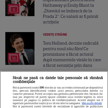
Hathaway și Emily Blunt la
9
„Diavolul se îmbracă de la
Prada 2”. Ce salarii ar fi primit
actrițele
VEDETE STRĂINE
Tom Holland, decizie radicală
pentru noul său film! Ce
promisiune a făcut actorul
13
după momentele virale în care
a făcut senzație prin dans
Nouă ne pasă ca datele tale personale să rămână
SKYSHOWTIME
confidențiale
Scarlett Johansson și Kristin
Noi și partenerii noștri
596
stocăm și/sau accesăm informații pe dispozitivul
dvs., precum identificatorii cookie unici pentru prelucrarea datelor cu
Scott Thomas, din nou mamă
caracter personal. Puteți accepta sau gestiona preferințele dvs. făcând clic
și fiică pe ecran în „My
mai jos, respectiv vă puteți opune utilizării unui interes legitim în orice
moment pe pagina cu politica de confidențialitate. Aceste alegeri vor fi
13
Mother's Wedding”. Când
raportate partenerilor noștri și nu vă vor afecta navigarea.
Mai multe detalii
Noi si partenerii nostri (retelele de socializare si agentiile de publicitate