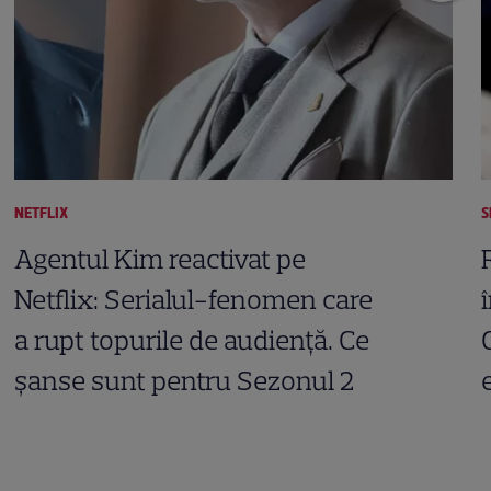
NETFLIX
S
Agentul Kim reactivat pe
Netflix: Serialul-fenomen care
a rupt topurile de audiență. Ce
șanse sunt pentru Sezonul 2