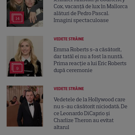
Cox, vacanță de lux în Mallorca
alături de Pedro Pascal.
14
Imagini spectaculoase
VEDETE STRĂINE
Emma Roberts s-a căsătorit,
dar tatăl ei nu a fost la nuntă.
Prima reacție a lui Eric Roberts
9
după ceremonie
VEDETE STRĂINE
Vedetele de la Hollywood care
nu s-au căsătorit niciodată. De
ce Leonardo DiCaprio și
Charlize Theron au evitat
altarul