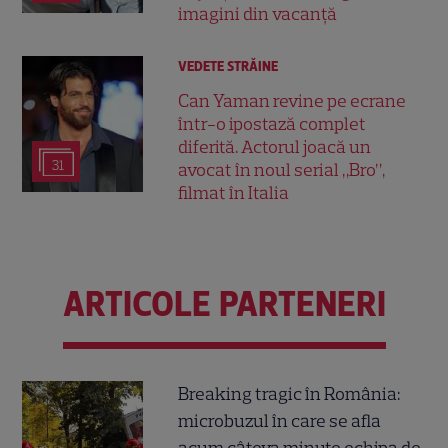
imagini din vacanță
VEDETE STRĂINE
Can Yaman revine pe ecrane
într-o ipostază complet
diferită. Actorul joacă un
31
avocat în noul serial „Bro”,
filmat în Italia
ARTICOLE PARTENERI
Breaking tragic în România:
microbuzul în care se afla