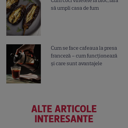
Cum coci vinetele la bloc, fără
să umpli casa de fum
Cum se face cafeaua la presa
franceză – cum funcționează
și care sunt avantajele
ALTE ARTICOLE
INTERESANTE