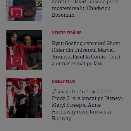
Panther. David Jonsson preia
moștenirea lui Chadwick
3
Boseman
VEDETE STRĂINE
Ryan Gosling este noul Ghost
Rider din Universul Marvel.
Anunțul făcut la Comic-Con i-
7
a entuziasmat pe fani
DISNEY PLUS
„Diavolul se îmbracă de la
Prada 2” s-a lansat pe Disney+.
Meryl Streep și Anne
Hathaway revin la revista
Runway