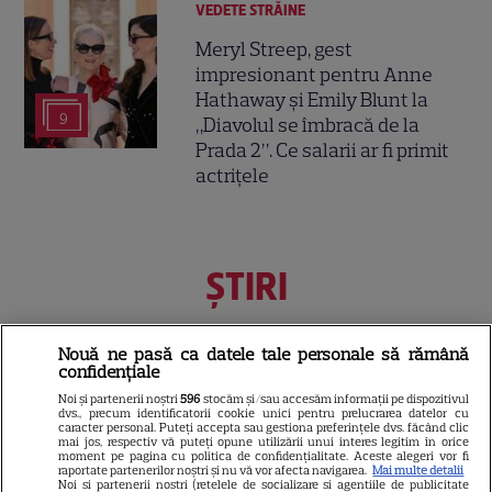
VEDETE STRĂINE
Meryl Streep, gest
impresionant pentru Anne
Hathaway și Emily Blunt la
9
„Diavolul se îmbracă de la
Prada 2”. Ce salarii ar fi primit
actrițele
ŞTIRI
Nouă ne pasă ca datele tale personale să rămână
confidențiale
HOROSCOP
Noi și partenerii noștri
596
stocăm și/sau accesăm informații pe dispozitivul
dvs., precum identificatorii cookie unici pentru prelucrarea datelor cu
Vine un august negru?
caracter personal. Puteți accepta sau gestiona preferințele dvs. făcând clic
mai jos, respectiv vă puteți opune utilizării unui interes legitim în orice
Previziunile astrologilor care
moment pe pagina cu politica de confidențialitate. Aceste alegeri vor fi
au stârnit reacții și legătura cu
raportate partenerilor noștri și nu vă vor afecta navigarea.
Mai multe detalii
Noi si partenerii nostri (retelele de socializare si agentiile de publicitate