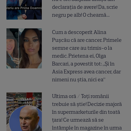
declarația de avere! Da, scrie
negru pe alb! O cheamă…
Cum a descoperit Alina
Pușcău că are cancer. Primele
semne care au trimis-o la
medic. Prietena ei, Olga
Barcari, a povestit tot: „Și în
Asia Express avea cancer, dar
nimeni nu știa, nici ea”
Ultima oră / Toți românii
trebuie să știe! Decizie majoră
în supermarketurile din toată
țara! Ce urmează să se
întâmple în magazine în urma