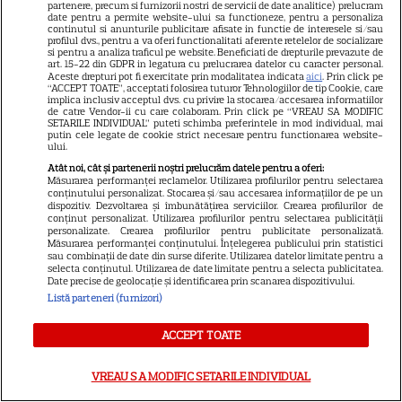
marile evenimente din trecut
partenere, precum si furnizorii nostri de servicii de date analitice) prelucram
date pentru a permite website-ului sa functioneze, pentru a personaliza
continutul si anunturile publicitare afisate in functie de interesele si/sau
profilul dvs., pentru a va oferi functionalitati aferente retelelor de socializare
si pentru a analiza traficul pe website. Beneficiati de drepturile prevazute de
ȘTIRI
art. 15-22 din GDPR in legatura cu prelucrarea datelor cu caracter personal.
Aceste drepturi pot fi exercitate prin modalitatea indicata
aici
. Prin click pe
“ACCEPT TOATE”, acceptati folosirea tuturor Tehnologiilor de tip Cookie, care
Mirabela Grădinaru, detalii din
implica inclusiv acceptul dvs. cu privire la stocarea/accesarea informatiilor
declarația de avere. Ce venit a
de catre Vendor-ii cu care colaboram. Prin click pe “VREAU SA MODIFIC
SETARILE INDIVIDUAL” puteti schimba preferintele in mod individual, mai
avut partenera lui Nicușor Dan
putin cele legate de cookie strict necesare pentru functionarea website-
ului.
34
și ce bunuri deține
Atât noi, cât și partenerii noștri prelucrăm datele pentru a oferi:
Măsurarea performanței reclamelor. Utilizarea profilurilor pentru selectarea
conținutului personalizat. Stocarea și/sau accesarea informațiilor de pe un
dispozitiv. Dezvoltarea și îmbunătățirea serviciilor. Crearea profilurilor de
VEDETE ROMÂNEŞTI
conținut personalizat. Utilizarea profilurilor pentru selectarea publicității
personalizate. Crearea profilurilor pentru publicitate personalizată.
Dan Negru, ironizat de Virgil
Măsurarea performanței conținutului. Înțelegerea publicului prin statistici
sau combinații de date din surse diferite. Utilizarea datelor limitate pentru a
Ianțu după titlul de cetățean de
selecta conținutul. Utilizarea de date limitate pentru a selecta publicitatea.
onoare al Timișoarei: „V-ați
Date precise de geolocație și identificarea prin scanarea dispozitivului.
Listă parteneri (furnizori)
speriat puțin, știu”
ACCEPT TOATE
VEDETE ROMÂNEŞTI
VREAU SA MODIFIC SETARILE INDIVIDUAL
Rodica Popescu Bitănescu, 88