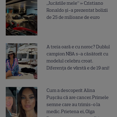
„Jucăriile mele” » Cristiano
Ronaldo și-a prezentat bolizii
de 25 de milioane de euro
A treia oară e cu noroc? Dublul
campion NBA s-a căsătorit cu
modelul celebru croat.
Diferența de vârstă e de 19 ani!
Cum a descoperit Alina
Pușcău că are cancer. Primele
semne care au trimis-o la
medic. Prietena ei, Olga