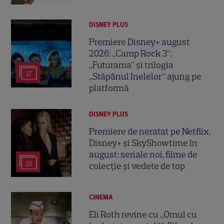
DISNEY PLUS
Premiere Disney+ august
2026: „Camp Rock 3”,
„Futurama” și trilogia
17
„Stăpânul Inelelor” ajung pe
platformă
DISNEY PLUS
Premiere de neratat pe Netflix,
Disney+ și SkyShowtime în
august: seriale noi, filme de
15
colecție și vedete de top
CINEMA
Eli Roth revine cu „Omul cu