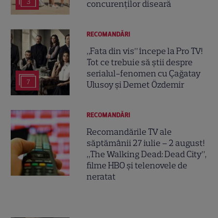
3
concurenților diseară
RECOMANDĂRI
„Fata din vis” începe la Pro TV!
Tot ce trebuie să știi despre
serialul-fenomen cu Çağatay
7
Ulusoy și Demet Özdemir
RECOMANDĂRI
Recomandările TV ale
săptămânii 27 iulie – 2 august!
„The Walking Dead: Dead City”,
filme HBO și telenovele de
neratat