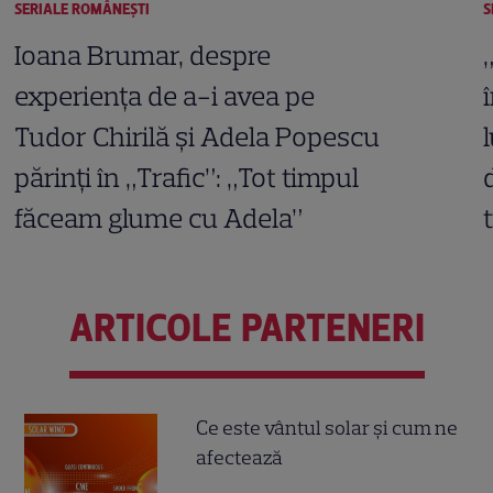
SERIALE ROMÂNEŞTI
S
Ioana Brumar, despre
experiența de a-i avea pe
Tudor Chirilă și Adela Popescu
părinți în „Trafic”: „Tot timpul
făceam glume cu Adela”
ARTICOLE PARTENERI
Ce este vântul solar și cum ne
afectează