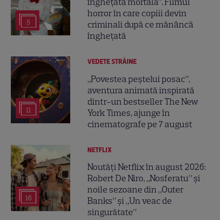
înghețata mortală”. Filmul
horror în care copiii devin
5
criminali după ce mănâncă
înghețată
VEDETE STRĂINE
„Povestea peștelui posac”,
aventura animată inspirată
dintr-un bestseller The New
11
York Times, ajunge în
cinematografe pe 7 august
NETFLIX
Noutăți Netflix în august 2026:
Robert De Niro, „Nosferatu” și
noile sezoane din „Outer
16
Banks” și „Un veac de
singurătate”