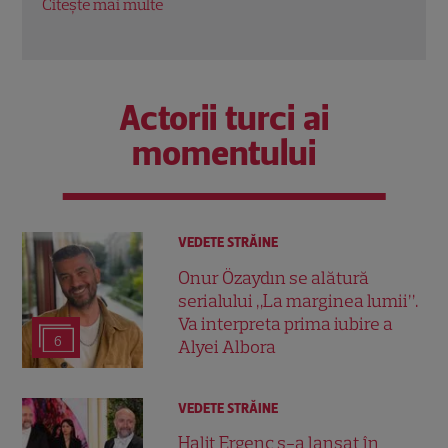
Citeș
Citește mai multe
Actorii turci ai
momentului
VEDETE STRĂINE
Onur Özaydın se alătură
serialului „La marginea lumii”.
Va interpreta prima iubire a
6
Alyei Albora
VEDETE STRĂINE
Halit Ergenç s-a lansat în