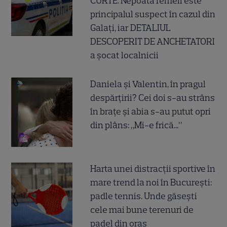
CURTE. Nepoata femeii este
principalul suspect în cazul din
Galați, iar DETALIUL
DESCOPERIT DE ANCHETATORI
a șocat localnicii
Daniela și Valentin, în pragul
despărțirii? Cei doi s-au strâns
în brațe și abia s-au putut opri
din plâns: „Mi-e frică...”
Harta unei distracții sportive în
mare trend la noi în București:
padle tennis. Unde găsești
cele mai bune terenuri de
padel din oraș