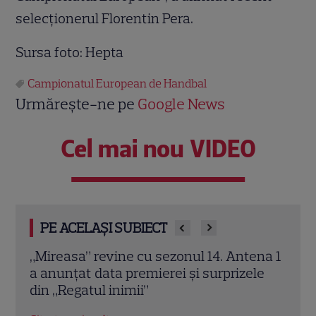
selecționerul Florentin Pera.
Sursa foto: Hepta
Campionatul European de Handbal
Urmărește-ne pe
Google News
Cel mai nou VIDEO
PE ACELAȘI SUBIECT
na 1
„Poftiți pe la noi – Poftiți la întrecere”, 4
Adel
le
august: Echipa roșie vrea revanșa după
„Făr
victoria adversarilor. Ce probă îi așteaptă
seri
pe concurenți