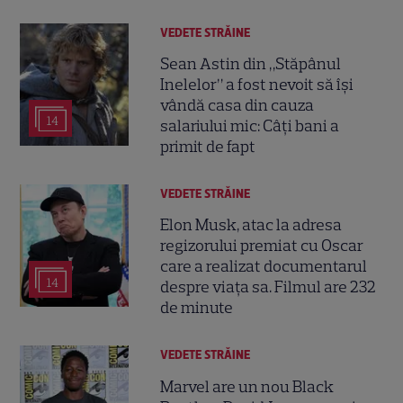
VEDETE STRĂINE
Sean Astin din „Stăpânul
Inelelor” a fost nevoit să își
vândă casa din cauza
14
salariului mic: Câți bani a
primit de fapt
VEDETE STRĂINE
Elon Musk, atac la adresa
regizorului premiat cu Oscar
care a realizat documentarul
14
despre viața sa. Filmul are 232
de minute
VEDETE STRĂINE
Marvel are un nou Black