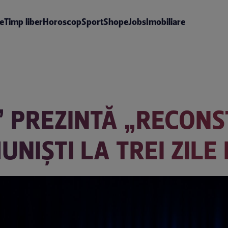
te
Timp liber
Horoscop
Sport
Shop
eJobs
Imobiliare
 PREZINTĂ „RECONST
UNIȘTI LA TREI ZIL