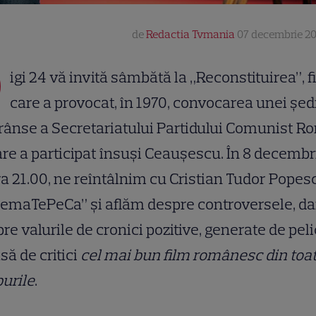
de
Redactia Tvmania
07 decembrie 201
D
igi 24 vă invită sâmbătă la „Reconstituirea”, f
care a provocat, în 1970, convocarea unei șed
rânse a Secretariatului Partidului Comunist R
are a participat însuși Ceaușescu. În 8 decembr
ra 21.00, ne reîntâlnim cu Cristian Tudor Popes
emaTePeCa” și aflăm despre controversele, dar
re valurile de cronici pozitive, generate de pel
să de critici
cel mai bun film românesc din toa
urile
.