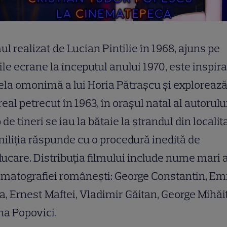
ul realizat de Lucian Pintilie în 1968, ajuns pe
le ecrane la începutul anului 1970, este inspira
la omonimă a lui Horia Pătrașcu și exploreaz
real petrecut în 1963, în orașul natal al autorulu
 de tineri se iau la bătaie la ștrandul din localit
miliția răspunde cu o procedură inedită de
ucare. Distribuția filmului include nume mari 
matografiei românești: George Constantin, Em
a, Ernest Maftei, Vladimir Găitan, George Mihăiţ
na Popovici.