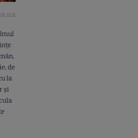
8, 11:21
ilmul
ințe
omân,
ie, de
cu la
 și
icula
te