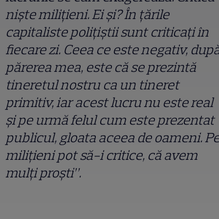
nişte miliţieni. Ei şi? În ţările
capitaliste poliţiştii sunt criticaţi în
fiecare zi. Ceea ce este negativ, dup
părerea mea, este că se prezintă
tineretul nostru ca un tineret
primitiv, iar acest lucru nu este real
şi pe urmă felul cum este prezentat
publicul, gloata aceea de oameni. P
miliţieni pot să-i critice, că avem
mulţi proşti”.