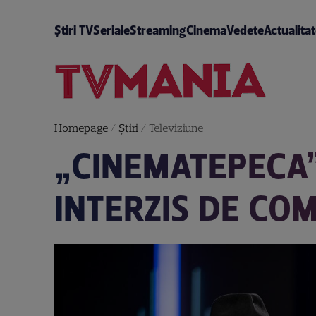
Știri TV
Seriale
Streaming
Cinema
Vedete
Actualita
Homepage
/
Știri
/
Televiziune
„CINEMATEPECA”
INTERZIS DE COM