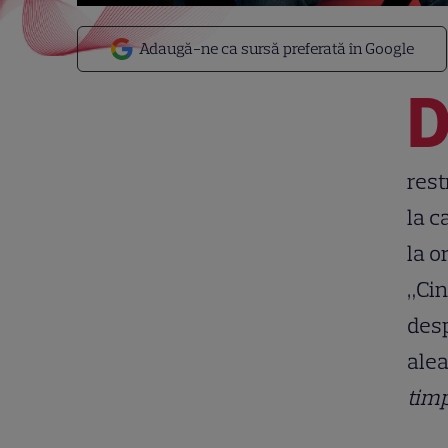
Adaugă-ne ca sursă preferată în Google
rest
la c
la o
„Cin
desp
alea
timp