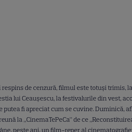
 respins de cenzură, filmul este totuși trimis, l
stia lui Ceaușescu, la festivalurile din vest, ac
 putea fi apreciat cum se cuvine. Duminică, a
reună la „CinemaTePeCa” de ce „Reconstituire
ne, peste ani, un film-reper al cinematografie