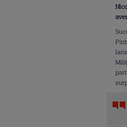
Nico
avem
Succ
Pint
lans
Mili
part
surp