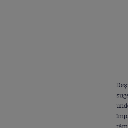
Deși
suge
unde
împ
rămâ