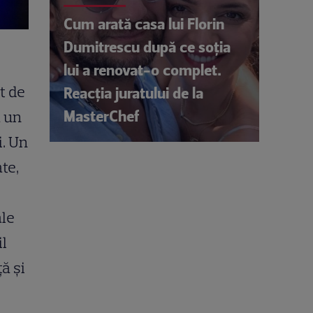
Cum arată casa lui Florin
Dumitrescu după ce soția
lui a renovat-o complet.
t de
Reacția juratului de la
MasterChef
ă un
i. Un
ate,
ale
il
ă şi