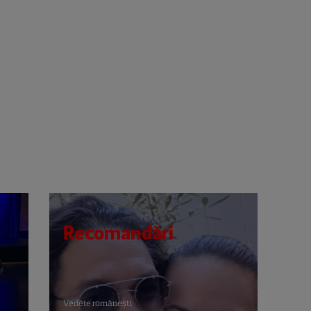
Recomandări
Vedete româneşti