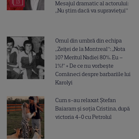
13
Mesajul dramatic al actorului:
„Nu știm dacă va supraviețui”
Omul din umbră din echipa
„Zeiței de la Montreal”: „Nota
10? Meritul Nadiei 80%. Eu –
1%!” + De ce nu vorbește
Comăneci despre barbariile lui
Karolyi
Cum s-au relaxat Ștefan
Baiaram și soția Cristina, după
victoria 4-0 cu Petrolul