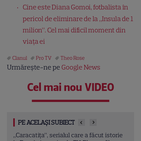
Cine este Diana Gomoi, fotbalista în
pericol de eliminare de la „Insula de 1
milion”. Cel mai dificil moment din
viața ei
Clanul
Pro TV
Theo Rose
Urmărește-ne pe
Google News
Cel mai nou VIDEO
PE ACELAȘI SUBIECT
orie
A apărut revista TVmania nr. 31! Magda
Amen