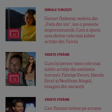
SERIALE TURCEŞTI
Demet Özdemir, vedeta din
„Fata din vis”, are o poveste
impresionantă. Cum a ajuns
12
una dintre cele mai iubite
actrițe din Turcia
VEDETE STRĂINE
Cum își petrec vara cele mai
iubite actrițe din serialele
turcești. Fahriye Evcen, Hande
32
Erçel și Neslihan Atagül,
imagini din vacanță
VEDETE STRĂINE
Can Yaman revine pe ecrane