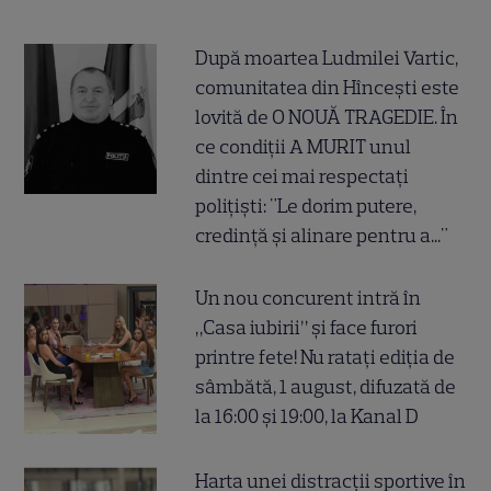
După moartea Ludmilei Vartic,
comunitatea din Hîncești este
lovită de O NOUĂ TRAGEDIE. În
ce condiții A MURIT unul
dintre cei mai respectați
polițiști: "Le dorim putere,
credință și alinare pentru a..."
Un nou concurent intră în
„Casa iubirii” și face furori
printre fete! Nu ratați ediția de
sâmbătă, 1 august, difuzată de
la 16:00 și 19:00, la Kanal D
Harta unei distracții sportive în