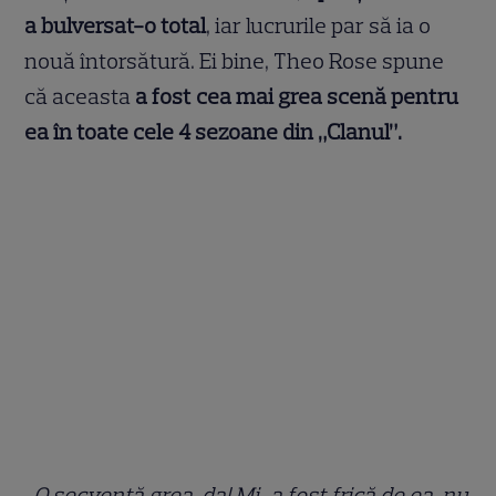
a bulversat-o total
, iar lucrurile par să ia o
nouă întorsătură. Ei bine, Theo Rose spune
că aceasta
a fost cea mai grea scenă pentru
ea în toate cele 4 sezoane din „Clanul”.
„O secvență grea, da! Mi-a fost frică de ea, nu