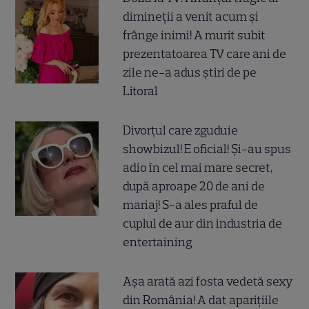
dimineții a venit acum și
frânge inimi! A murit subit
prezentatoarea TV care ani de
zile ne-a adus știri de pe
Litoral
Divorțul care zguduie
showbizul! E oficial! Și-au spus
adio în cel mai mare secret,
după aproape 20 de ani de
mariaj! S-a ales praful de
cuplul de aur din industria de
entertaining
Așa arată azi fosta vedetă sexy
din România! A dat aparițiile