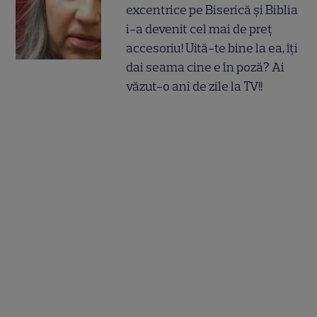
excentrice pe Biserică și Biblia
i-a devenit cel mai de preț
accesoriu! Uită-te bine la ea, îți
dai seama cine e în poză? Ai
văzut-o ani de zile la TV!!