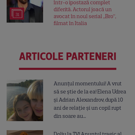
într-o ipostază complet
diferită. Actorul joacă un
31
avocat în noul serial „Bro”,
filmat în Italia
ARTICOLE PARTENERI
Anunțul momentului! A vrut
să se știe de la ea! Elena Udrea
și Adrian Alexandrov, după 10
ani de relație și un copil rupt
din soare au...
Doliu la TV! Anunțul tragic al