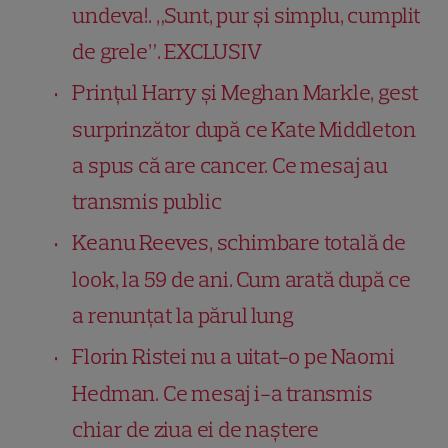
undeva!. „Sunt, pur şi simplu, cumplit
de grele”. EXCLUSIV
Prințul Harry și Meghan Markle, gest
surprinzător după ce Kate Middleton
a spus că are cancer. Ce mesaj au
transmis public
Keanu Reeves, schimbare totală de
look, la 59 de ani. Cum arată după ce
a renunțat la părul lung
Florin Ristei nu a uitat-o pe Naomi
Hedman. Ce mesaj i-a transmis
chiar de ziua ei de naștere