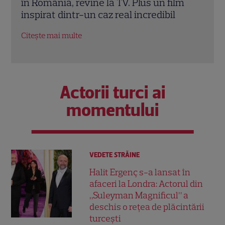
m
Pălimariu și fiul ei, Aksel, pe copertă. Ce
PRO 
găsești în noua ediție
cont
Citește mai multe
Citeș
Actorii turci ai
momentului
VEDETE STRĂINE
Halit Ergenç s-a lansat în
afaceri la Londra: Actorul din
„Suleyman Magnificul” a
deschis o rețea de plăcintării
turcești