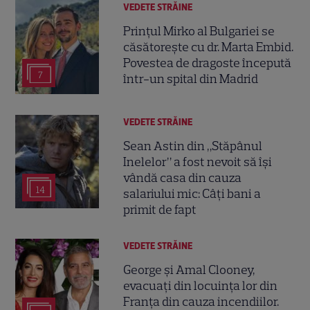
VEDETE STRĂINE
Prințul Mirko al Bulgariei se
căsătorește cu dr. Marta Embid.
Povestea de dragoste începută
7
într-un spital din Madrid
VEDETE STRĂINE
Sean Astin din „Stăpânul
Inelelor” a fost nevoit să își
vândă casa din cauza
14
salariului mic: Câți bani a
primit de fapt
VEDETE STRĂINE
George și Amal Clooney,
evacuați din locuința lor din
Franța din cauza incendiilor.