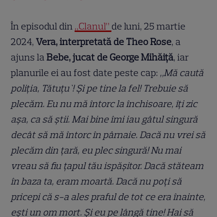
În episodul din
„Clanul”
de luni, 25 martie
2024,
Vera, interpretată de Theo Rose
, a
ajuns la
Bebe, jucat de George Mihăiță
, iar
planurile ei au fost date peste cap:
„Mă caută
poliția, Tătuțu`! Și pe tine la fel! Trebuie să
plecăm. Eu nu mă întorc la închisoare, îți zic
așa, ca să știi. Mai bine îmi iau gâtul singură
decât să mă întorc în pârnaie. Dacă nu vrei să
plecăm din țară, eu plec singură! Nu mai
vreau să fiu țapul tău ispășitor. Dacă stăteam
în baza ta, eram moartă. Dacă nu poți să
pricepi că s-a ales praful de tot ce era înainte,
ești un om mort. Și eu pe lângă tine! Hai să