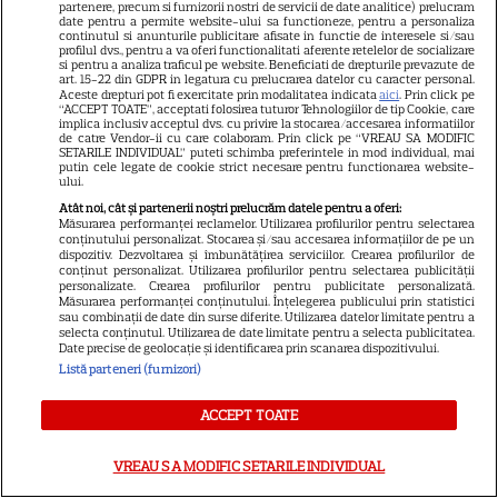
partenere, precum si furnizorii nostri de servicii de date analitice) prelucram
SERIALE
date pentru a permite website-ului sa functioneze, pentru a personaliza
continutul si anunturile publicitare afisate in functie de interesele si/sau
profilul dvs., pentru a va oferi functionalitati aferente retelelor de socializare
si pentru a analiza traficul pe website. Beneficiati de drepturile prevazute de
art. 15-22 din GDPR in legatura cu prelucrarea datelor cu caracter personal.
Aceste drepturi pot fi exercitate prin modalitatea indicata
aici
. Prin click pe
“ACCEPT TOATE”, acceptati folosirea tuturor Tehnologiilor de tip Cookie, care
implica inclusiv acceptul dvs. cu privire la stocarea/accesarea informatiilor
de catre Vendor-ii cu care colaboram. Prin click pe “VREAU SA MODIFIC
SETARILE INDIVIDUAL” puteti schimba preferintele in mod individual, mai
putin cele legate de cookie strict necesare pentru functionarea website-
ului.
Atât noi, cât și partenerii noștri prelucrăm datele pentru a oferi:
Măsurarea performanței reclamelor. Utilizarea profilurilor pentru selectarea
conținutului personalizat. Stocarea și/sau accesarea informațiilor de pe un
dispozitiv. Dezvoltarea și îmbunătățirea serviciilor. Crearea profilurilor de
conținut personalizat. Utilizarea profilurilor pentru selectarea publicității
personalizate. Crearea profilurilor pentru publicitate personalizată.
Măsurarea performanței conținutului. Înțelegerea publicului prin statistici
sau combinații de date din surse diferite. Utilizarea datelor limitate pentru a
selecta conținutul. Utilizarea de date limitate pentru a selecta publicitatea.
Date precise de geolocație și identificarea prin scanarea dispozitivului.
Listă parteneri (furnizori)
ACCEPT TOATE
VREAU SA MODIFIC SETARILE INDIVIDUAL