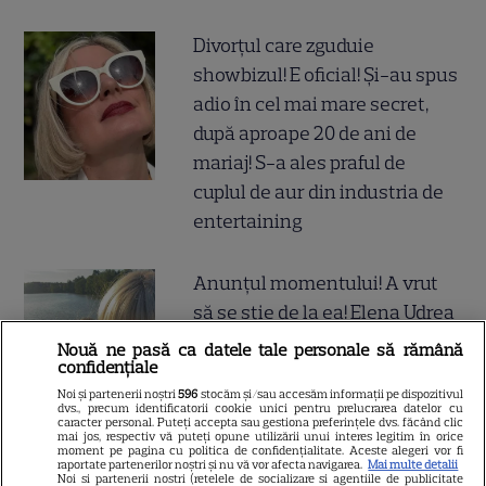
Divorțul care zguduie
showbizul! E oficial! Și-au spus
adio în cel mai mare secret,
după aproape 20 de ani de
mariaj! S-a ales praful de
cuplul de aur din industria de
entertaining
Anunțul momentului! A vrut
să se știe de la ea! Elena Udrea
și Adrian Alexandrov, după 10
Nouă ne pasă ca datele tale personale să rămână
confidențiale
ani de relație și un copil rupt
Noi și partenerii noștri
596
stocăm și/sau accesăm informații pe dispozitivul
din soare au...
dvs., precum identificatorii cookie unici pentru prelucrarea datelor cu
caracter personal. Puteți accepta sau gestiona preferințele dvs. făcând clic
mai jos, respectiv vă puteți opune utilizării unui interes legitim în orice
moment pe pagina cu politica de confidențialitate. Aceste alegeri vor fi
raportate partenerilor noștri și nu vă vor afecta navigarea.
Mai multe detalii
Noi si partenerii nostri (retelele de socializare si agentiile de publicitate