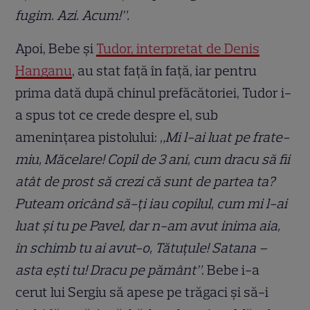
fugim. Azi. Acum!”.
Apoi, Bebe și
Tudor, interpretat de Denis
Hanganu
, au stat față în față, iar pentru
prima dată după chinul prefăcătoriei, Tudor i-
a spus tot ce crede despre el, sub
amenințarea pistolului:
„Mi l-ai luat pe frate-
miu, Măcelare! Copil de 3 ani, cum dracu să fii
atât de prost să crezi că sunt de partea ta?
Puteam oricând să-ți iau copilul, cum mi l-ai
luat și tu pe Pavel, dar n-am avut inima aia,
în schimb tu ai avut-o, Tătuțule! Satana –
asta ești tu! Dracu pe pământ”
. Bebe i-a
cerut lui Sergiu să apese pe trăgaci și să-i