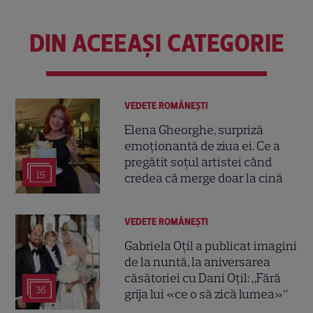
DIN ACEEAȘI CATEGORIE
VEDETE ROMÂNEŞTI
Elena Gheorghe, surpriză
emoționantă de ziua ei. Ce a
pregătit soțul artistei când
15
credea că merge doar la cină
VEDETE ROMÂNEŞTI
Gabriela Oțil a publicat imagini
de la nuntă, la aniversarea
căsătoriei cu Dani Oțil: „Fără
36
grija lui «ce o să zică lumea»”