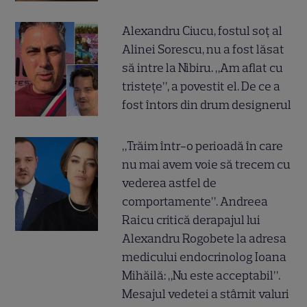
Alexandru Ciucu, fostul soț al
Alinei Sorescu, nu a fost lăsat
să intre la Nibiru. „Am aflat cu
tristețe”, a povestit el. De ce a
fost întors din drum designerul
„Trăim într-o perioadă în care
nu mai avem voie să trecem cu
vederea astfel de
comportamente”. Andreea
Raicu critică derapajul lui
Alexandru Rogobete la adresa
medicului endocrinolog Ioana
Mihăilă: „Nu este acceptabil”.
Mesajul vedetei a stârnit valuri