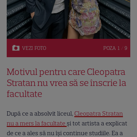
VEZI
FOTO
POZA
1 / 9
Motivul pentru care Cleopatra
Stratan nu vrea să se înscrie la
facultate
După ce a absolvit liceul,
Cleopatra Stratan
nu a mers la facultate
și tot artista a explicat
de ce a ales să nu își continue studiile. Ea a