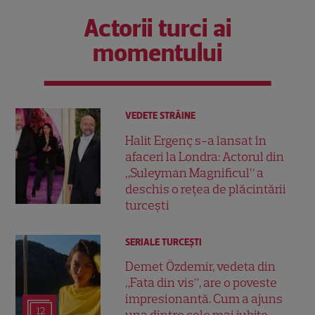
Actorii turci ai
momentului
VEDETE STRĂINE
Halit Ergenç s-a lansat în
afaceri la Londra: Actorul din
„Suleyman Magnificul” a
deschis o rețea de plăcintării
turcești
SERIALE TURCEŞTI
Demet Özdemir, vedeta din
„Fata din vis”, are o poveste
impresionantă. Cum a ajuns
12