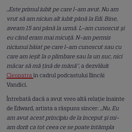
„Este primul iubit pe care l-am avut. Nu am
vrut să am niciun alt iubit până la Edi. Bine,
aveam 15 ani până la urmă. L-am cunoscut și
eu când eram mai micuță. N-am permis
niciunui băiat pe care l-am cunoscut sau cu
care am ieșit la o plimbare sau la un suc, nici
măcar să mă țină de mână”
, a dezvăluit
Cleopatra
în cadrul podcastului Ilincăi
Vandici.
Întrebată dacă a avut vreo altă relație înainte
de Edward, artista a răspuns sincer:
„Nu. Eu
am avut acest principiu de la început și mi-
am dorit ca tot ceea ce se poate întâmpla