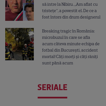
să intre la Nibiru. „Am aflat cu
tristețe”, a povestit el. De ce a
fost întors din drum designerul
Breaking tragic în România:
microbuzul în care se afla
acum câteva minute echipa de
fotbal din București, accident
mortal! Câți morți și câți răniți
sunt până acum
SERIALE