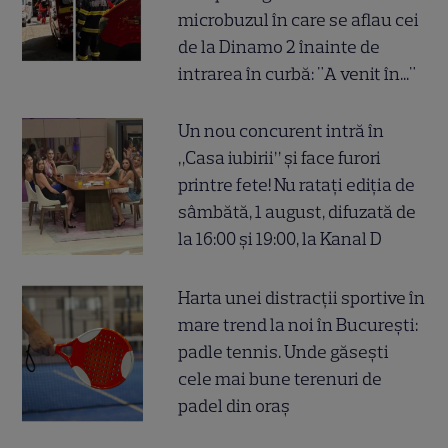
microbuzul în care se aflau cei
de la Dinamo 2 înainte de
intrarea în curbă: "A venit în..."
Un nou concurent intră în
„Casa iubirii” și face furori
printre fete! Nu ratați ediția de
sâmbătă, 1 august, difuzată de
la 16:00 și 19:00, la Kanal D
Harta unei distracții sportive în
mare trend la noi în București:
padle tennis. Unde găsești
cele mai bune terenuri de
padel din oraș