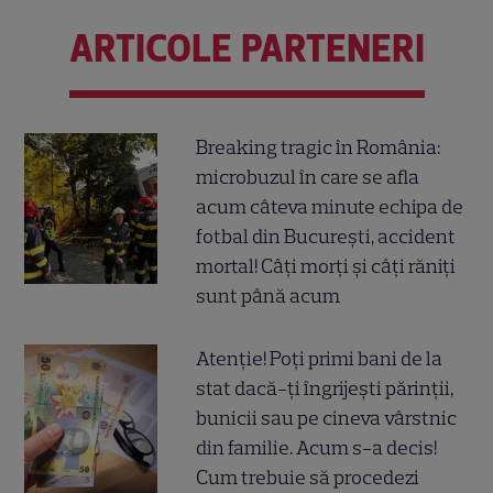
ARTICOLE PARTENERI
Breaking tragic în România:
microbuzul în care se afla
acum câteva minute echipa de
fotbal din București, accident
mortal! Câți morți și câți răniți
sunt până acum
Atenție! Poți primi bani de la
stat dacă-ți îngrijești părinții,
bunicii sau pe cineva vârstnic
din familie. Acum s-a decis!
Cum trebuie să procedezi