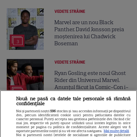
VEDETE STRĂINE
Marvel are un nou Black
Panther. David Jonsson preia
moștenirea lui Chadwick
3
Boseman
VEDETE STRĂINE
Ryan Gosling este noul Ghost
Rider din Universul Marvel.
Anunțul făcut la Comic-Con i-
7
a entuziasmat pe fani
Nouă ne pasă ca datele tale personale să rămână
confidențiale
Noi și partenerii noștri
596
stocăm și/sau accesăm informații pe dispozitivul
DISNEY PLUS
dvs., precum identificatorii cookie unici pentru prelucrarea datelor cu
caracter personal. Puteți accepta sau gestiona preferințele dvs. făcând clic
„Diavolul se îmbracă de la
mai jos, respectiv vă puteți opune utilizării unui interes legitim în orice
moment pe pagina cu politica de confidențialitate. Aceste alegeri vor fi
Prada 2” s-a lansat pe Disney+.
raportate partenerilor noștri și nu vă vor afecta navigarea.
Mai multe detalii
Noi si partenerii nostri (retelele de socializare si agentiile de publicitate