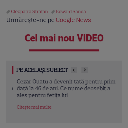
Cleopatra Stratan
Edward Sanda
Urmărește-ne pe
Google News
Cel mai nou VIDEO
PE ACELAȘI SUBIECT
l
Cezar Ouatu a devenit tată pentru prima
Laur
stea
dată la 46 de ani. Ce nume deosebit a
Pove
i
ales pentru fetița lui
a re
fiic
Citește mai multe
Citeș