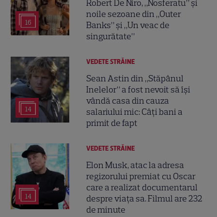
Robert De Niro, „Nosferatu” și
noile sezoane din „Outer
16
Banks” și „Un veac de
singurătate”
VEDETE STRĂINE
Sean Astin din „Stăpânul
Inelelor” a fost nevoit să își
vândă casa din cauza
14
salariului mic: Câți bani a
primit de fapt
VEDETE STRĂINE
Elon Musk, atac la adresa
regizorului premiat cu Oscar
care a realizat documentarul
14
despre viața sa. Filmul are 232
de minute