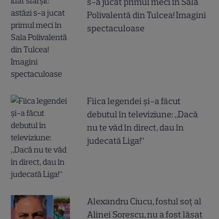
s-a jucat primul meci în Sala
Polivalentă din Tulcea! Imagini
spectaculoase
Fiica legendei și-a făcut
debutul în televiziune: „Dacă
nu te văd în direct, dau în
judecată Liga!”
Alexandru Ciucu, fostul soț al
Alinei Sorescu, nu a fost lăsat