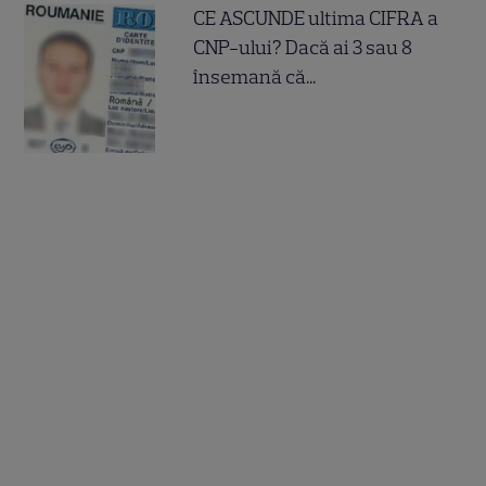
CE ASCUNDE ultima CIFRA a
CNP-ului? Dacă ai 3 sau 8
însemană că...