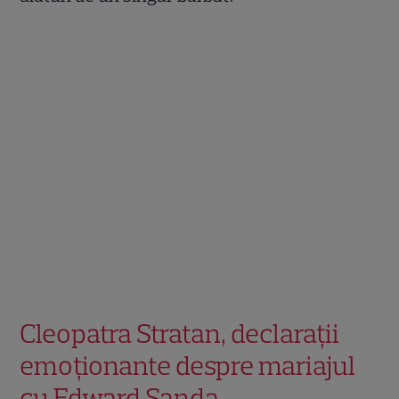
Cleopatra Stratan, declarații
emoționante despre mariajul
cu Edward Sanda