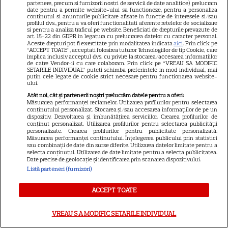
Meryl Streep și Anne
partenere, precum si furnizorii nostri de servicii de date analitice) prelucram
date pentru a permite website-ului sa functioneze, pentru a personaliza
Hathaway revin la revista
continutul si anunturile publicitare afisate in functie de interesele si/sau
Runway
profilul dvs., pentru a va oferi functionalitati aferente retelelor de socializare
si pentru a analiza traficul pe website. Beneficiati de drepturile prevazute de
art. 15-22 din GDPR in legatura cu prelucrarea datelor cu caracter personal.
Aceste drepturi pot fi exercitate prin modalitatea indicata
aici
. Prin click pe
“ACCEPT TOATE”, acceptati folosirea tuturor Tehnologiilor de tip Cookie, care
VEDETE STRĂINE
implica inclusiv acceptul dvs. cu privire la stocarea/accesarea informatiilor
de catre Vendor-ii cu care colaboram. Prin click pe “VREAU SA MODIFIC
Meryl Streep, gest
SETARILE INDIVIDUAL” puteti schimba preferintele in mod individual, mai
putin cele legate de cookie strict necesare pentru functionarea website-
impresionant pentru Anne
ului.
Hathaway și Emily Blunt la
Atât noi, cât și partenerii noștri prelucrăm datele pentru a oferi:
9
„Diavolul se îmbracă de la
Măsurarea performanței reclamelor. Utilizarea profilurilor pentru selectarea
conținutului personalizat. Stocarea și/sau accesarea informațiilor de pe un
Prada 2”. Ce salarii ar fi primit
dispozitiv. Dezvoltarea și îmbunătățirea serviciilor. Crearea profilurilor de
conținut personalizat. Utilizarea profilurilor pentru selectarea publicității
actrițele
personalizate. Crearea profilurilor pentru publicitate personalizată.
Măsurarea performanței conținutului. Înțelegerea publicului prin statistici
sau combinații de date din surse diferite. Utilizarea datelor limitate pentru a
selecta conținutul. Utilizarea de date limitate pentru a selecta publicitatea.
VEDETE STRĂINE
Date precise de geolocație și identificarea prin scanarea dispozitivului.
Listă parteneri (furnizori)
Tom Holland, decizie radicală
pentru noul său film! Ce
ACCEPT TOATE
promisiune a făcut actorul
13
după momentele virale în care
VREAU SA MODIFIC SETARILE INDIVIDUAL
a făcut senzație prin dans