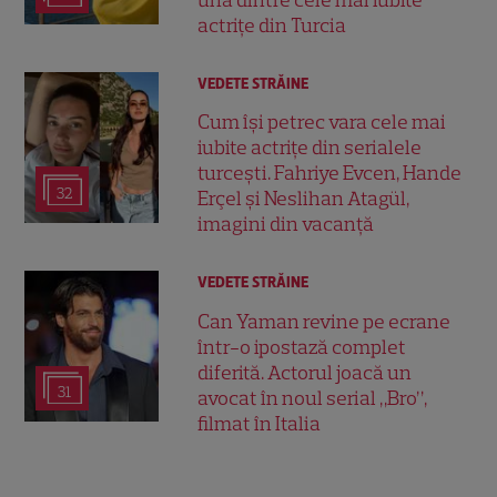
una dintre cele mai iubite
actrițe din Turcia
VEDETE STRĂINE
Cum își petrec vara cele mai
iubite actrițe din serialele
turcești. Fahriye Evcen, Hande
32
Erçel și Neslihan Atagül,
imagini din vacanță
VEDETE STRĂINE
Can Yaman revine pe ecrane
într-o ipostază complet
diferită. Actorul joacă un
31
avocat în noul serial „Bro”,
filmat în Italia