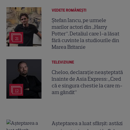
VEDETE ROMÂNEŞTI
Ștefan Iancu, pe urmele
marilor actori din „Harry
Potter”. Detaliul care l-a lăsat
21
fără cuvinte la studiourile din
Marea Britanie
TELEVIZIUNE
Cheloo, declarație neașteptată
înainte de Asia Express: „Cred
că e singura chestie la care m-
12
am gândit”
Așteptarea a luat sfârșit: astăzi