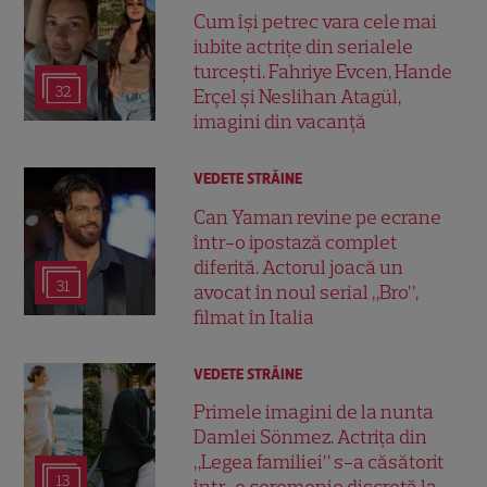
Cum își petrec vara cele mai
iubite actrițe din serialele
turcești. Fahriye Evcen, Hande
32
Erçel și Neslihan Atagül,
imagini din vacanță
VEDETE STRĂINE
Can Yaman revine pe ecrane
într-o ipostază complet
diferită. Actorul joacă un
31
avocat în noul serial „Bro”,
filmat în Italia
VEDETE STRĂINE
Primele imagini de la nunta
Damlei Sönmez. Actrița din
„Legea familiei” s-a căsătorit
13