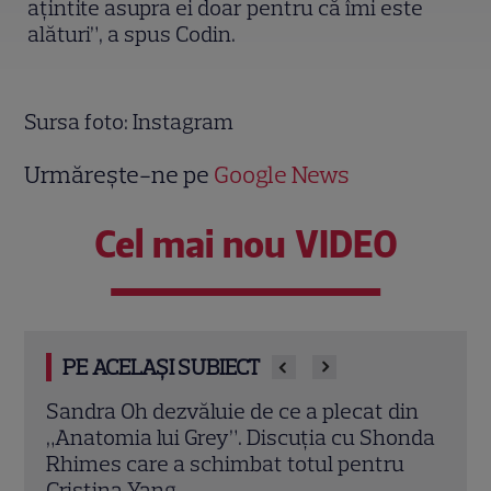
ațintite asupra ei doar pentru că îmi este
alături”, a spus Codin.
Sursa foto: Instagram
Urmărește-ne pe
Google News
Cel mai nou VIDEO
PE ACELAȘI SUBIECT
din
Marvel are un nou Black Panther. David
De l
onda
Jonsson preia moștenirea lui Chadwick
de d
u
Boseman
unul
Hol