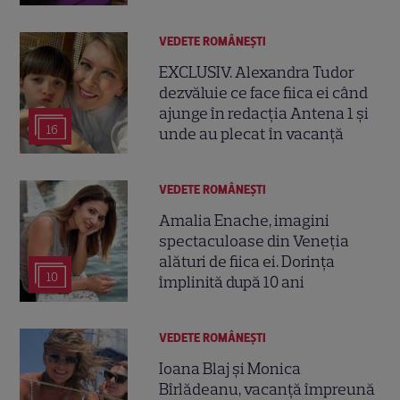
VEDETE ROMÂNEŞTI
EXCLUSIV. Alexandra Tudor
dezvăluie ce face fiica ei când
ajunge în redacția Antena 1 și
16
unde au plecat în vacanță
VEDETE ROMÂNEŞTI
Amalia Enache, imagini
spectaculoase din Veneția
alături de fiica ei. Dorința
10
împlinită după 10 ani
VEDETE ROMÂNEŞTI
Ioana Blaj și Monica
Bîrlădeanu, vacanță împreună