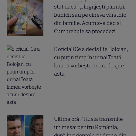
stat dacă-ți îngrijești părinții,
bunicii sau pe cineva vârstnic
din familie. Acum s-a decis!
Cum trebuie să procedezi
E oficial! Ce a decis Ilie Bolojan,
cu puțin timp în urmă! Toată
lumea vorbește acum despre
asta
Ultima oră / Rusia transmite
un mesaj pentru România,
după incidentele cu drone, din