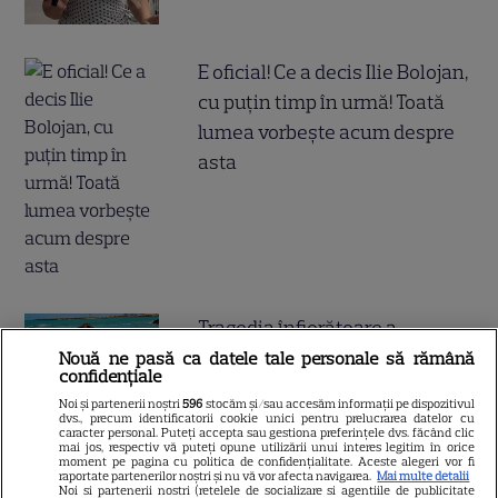
E oficial! Ce a decis Ilie Bolojan,
cu puțin timp în urmă! Toată
lumea vorbește acum despre
asta
Tragedia înfiorătoare a
momentului în România!
Nouă ne pasă ca datele tale personale să rămână
confidențiale
Artista noastră și-a luat Adio
Noi și partenerii noștri
596
stocăm și/sau accesăm informații pe dispozitivul
pe Facebook și a murit! Am
dvs., precum identificatorii cookie unici pentru prelucrarea datelor cu
caracter personal. Puteți accepta sau gestiona preferințele dvs. făcând clic
aflat chiar acum și nu ne mai
mai jos, respectiv vă puteți opune utilizării unui interes legitim în orice
moment pe pagina cu politica de confidențialitate. Aceste alegeri vor fi
revenim din șoc! Ce i s-a
raportate partenerilor noștri și nu vă vor afecta navigarea.
Mai multe detalii
Noi si partenerii nostri (retelele de socializare si agentiile de publicitate