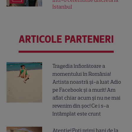
într-o ceremonie discretă la
Istanbul
ARTICOLE PARTENERI
Tragedia înfiorătoare a
momentului în România!
Artista noastră și-a luat Adio
pe Facebook și a murit! Am
aflat chiar acum și nu ne mai
revenim din șoc! Ce i s-a
întâmplat este crunt
Atenție! Poți primi bani de la