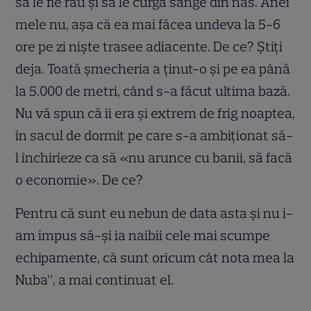
să le fie rău și să le curgă sânge din nas. Anei
mele nu, așa că ea mai făcea undeva la 5-6
ore pe zi niște trasee adiacente. De ce? Știți
deja. Toată șmecheria a ținut-o și pe ea până
la 5.000 de metri, când s-a făcut ultima bază.
Nu vă spun că îi era și extrem de frig noaptea,
în sacul de dormit pe care s-a ambiționat să-
l închirieze ca să «nu arunce cu banii, să facă
o economie». De ce?
Pentru că sunt eu nebun de data asta și nu i-
am impus să-și ia naibii cele mai scumpe
echipamente, că sunt oricum cât nota mea la
Nuba”, a mai continuat el.