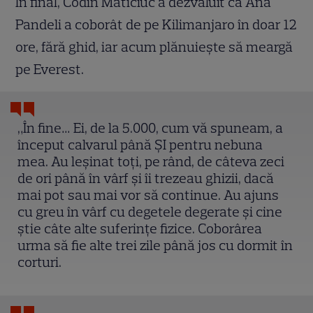
În final, Codin Maticiuc a dezvăluit că Ana
Pandeli a coborât de pe Kilimanjaro în doar 12
ore, fără ghid, iar acum plănuiește să meargă
pe Everest.
„În fine… Ei, de la 5.000, cum vă spuneam, a
început calvarul până ȘI pentru nebuna
mea. Au leșinat toți, pe rând, de câteva zeci
de ori până în vârf și îi trezeau ghizii, dacă
mai pot sau mai vor să continue. Au ajuns
cu greu în vârf cu degetele degerate și cine
știe câte alte suferințe fizice. Coborârea
urma să fie alte trei zile până jos cu dormit în
corturi.