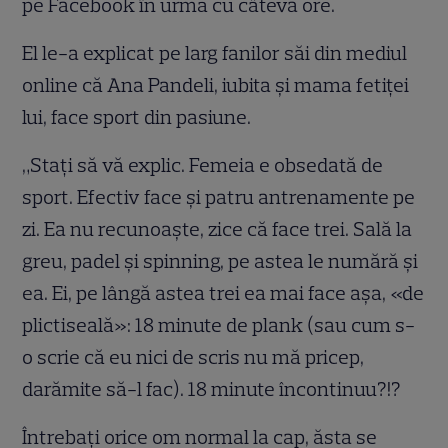
pe Facebook în urmă cu câteva ore.
El le-a explicat pe larg fanilor săi din mediul
online că Ana Pandeli, iubita și mama fetiței
lui, face sport din pasiune.
„Stați să vă explic. Femeia e obsedată de
sport. Efectiv face și patru antrenamente pe
zi. Ea nu recunoaște, zice că face trei. Sală la
greu, padel și spinning, pe astea le numără și
ea. Ei, pe lângă astea trei ea mai face așa, «de
plictiseală»: 18 minute de plank (sau cum s-
o scrie că eu nici de scris nu mă pricep,
darămite să-l fac). 18 minute încontinuu?!?
Întrebați orice om normal la cap, ăsta se