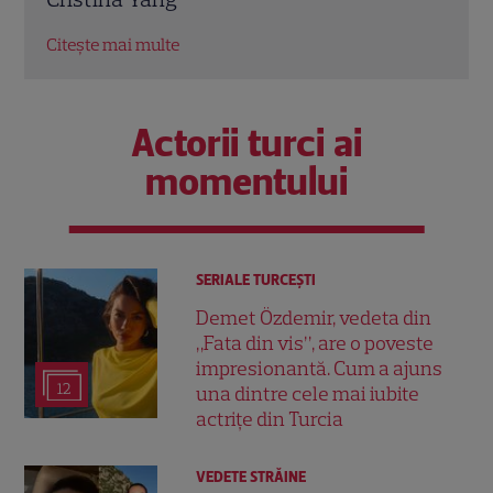
Citește mai multe
Citeș
Actorii turci ai
momentului
SERIALE TURCEŞTI
Demet Özdemir, vedeta din
„Fata din vis”, are o poveste
impresionantă. Cum a ajuns
12
una dintre cele mai iubite
actrițe din Turcia
VEDETE STRĂINE