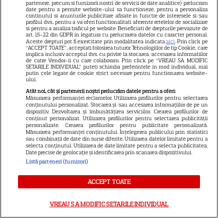
întâmplat este crunt
partenere, precum si furnizorii nostri de servicii de date analitice) prelucram
date pentru a permite website-ului sa functioneze, pentru a personaliza
continutul si anunturile publicitare afisate in functie de interesele si/sau
profilul dvs., pentru a va oferi functionalitati aferente retelelor de socializare
si pentru a analiza traficul pe website. Beneficiati de drepturile prevazute de
art. 15-22 din GDPR in legatura cu prelucrarea datelor cu caracter personal.
Aceste drepturi pot fi exercitate prin modalitatea indicata
aici
. Prin click pe
“ACCEPT TOATE”, acceptati folosirea tuturor Tehnologiilor de tip Cookie, care
SERIALE
implica inclusiv acceptul dvs. cu privire la stocarea/accesarea informatiilor
de catre Vendor-ii cu care colaboram. Prin click pe “VREAU SA MODIFIC
SETARILE INDIVIDUAL” puteti schimba preferintele in mod individual, mai
putin cele legate de cookie strict necesare pentru functionarea website-
ului.
Atât noi, cât și partenerii noștri prelucrăm datele pentru a oferi:
Măsurarea performanței reclamelor. Utilizarea profilurilor pentru selectarea
conținutului personalizat. Stocarea și/sau accesarea informațiilor de pe un
dispozitiv. Dezvoltarea și îmbunătățirea serviciilor. Crearea profilurilor de
conținut personalizat. Utilizarea profilurilor pentru selectarea publicității
personalizate. Crearea profilurilor pentru publicitate personalizată.
Măsurarea performanței conținutului. Înțelegerea publicului prin statistici
sau combinații de date din surse diferite. Utilizarea datelor limitate pentru a
selecta conținutul. Utilizarea de date limitate pentru a selecta publicitatea.
Date precise de geolocație și identificarea prin scanarea dispozitivului.
Listă parteneri (furnizori)
ACCEPT TOATE
VREAU SA MODIFIC SETARILE INDIVIDUAL