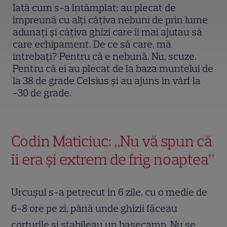
Iată cum s-a întâmplat: au plecat de
împreună cu alți câțiva nebuni de prin lume
adunați și câțiva ghizi care îi mai ajutau să
care echipament. De ce să care, mă
întrebați? Pentru că e nebună. Nu, scuze.
Pentru că ei au plecat de la baza muntelui de
la 38 de grade Celsius și au ajuns în vârf la
-30 de grade.
Codin Maticiuc: „Nu vă spun că
îi era și extrem de frig noaptea”
Urcușul s-a petrecut în 6 zile, cu o medie de
6-8 ore pe zi, până unde ghizii făceau
corturile și stabileau un basecamp. Nu se