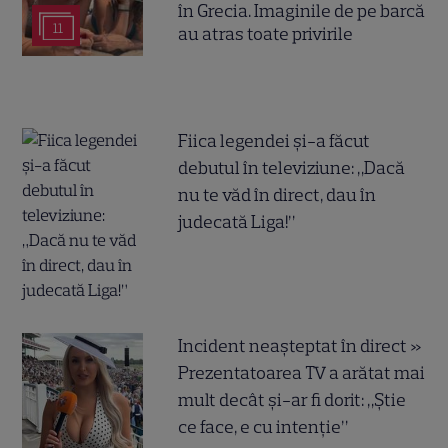
în Grecia. Imaginile de pe barcă
11
au atras toate privirile
Fiica legendei și-a făcut
debutul în televiziune: „Dacă
nu te văd în direct, dau în
judecată Liga!”
Incident neașteptat în direct »
Prezentatoarea TV a arătat mai
mult decât și-ar fi dorit: „Știe
ce face, e cu intenție”