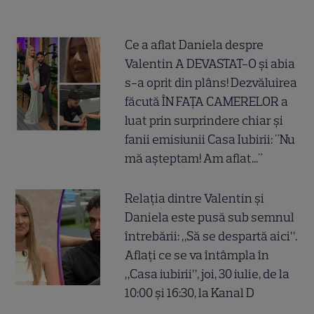
Ce a aflat Daniela despre
Valentin A DEVASTAT-O și abia
s-a oprit din plâns! Dezvăluirea
făcută ÎN FAȚA CAMERELOR a
luat prin surprindere chiar și
fanii emisiunii Casa Iubirii: "Nu
mă așteptam! Am aflat..."
Relația dintre Valentin și
Daniela este pusă sub semnul
întrebării: „Să se despartă aici”.
Aflați ce se va întâmpla în
„Casa iubirii”, joi, 30 iulie, de la
10:00 și 16:30, la Kanal D