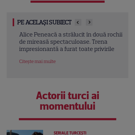
PE ACELAȘI SUBIECT
Alice Peneacă a strălucit în două rochii
Smil
de mireasă spectaculoase. Trena
Cum 
impresionantă a furat toate privirile
miez
Citește mai multe
Citeș
Actorii turci ai
momentului
SERIALE TURCEŞTI