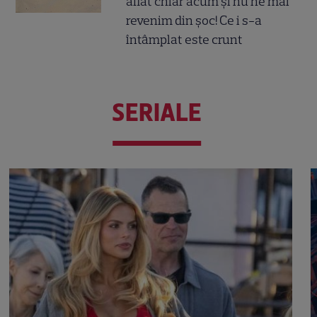
aflat chiar acum și nu ne mai
revenim din șoc! Ce i s-a
întâmplat este crunt
SERIALE