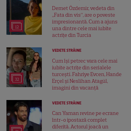
Demet Özdemir, vedeta din
„Fata din vis”, are o poveste
impresionantă. Cum a ajuns
12
una dintre cele mai iubite
actrițe din Turcia
VEDETE STRĂINE
Cum își petrec vara cele mai
iubite actrițe din serialele
turcești. Fahriye Evcen, Hande
32
Erçel și Neslihan Atagül,
imagini din vacanță
VEDETE STRĂINE
Can Yaman revine pe ecrane
într-o ipostază complet
diferită. Actorul joacă un