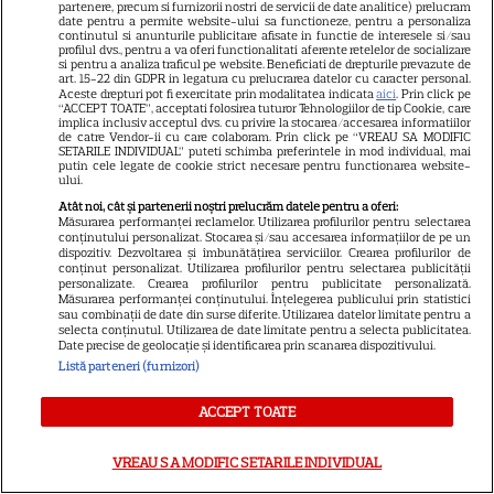
ALTE ARTICOLE
partenere, precum si furnizorii nostri de servicii de date analitice) prelucram
date pentru a permite website-ului sa functioneze, pentru a personaliza
continutul si anunturile publicitare afisate in functie de interesele si/sau
INTERESANTE
profilul dvs., pentru a va oferi functionalitati aferente retelelor de socializare
si pentru a analiza traficul pe website. Beneficiati de drepturile prevazute de
art. 15-22 din GDPR in legatura cu prelucrarea datelor cu caracter personal.
Aceste drepturi pot fi exercitate prin modalitatea indicata
aici
. Prin click pe
“ACCEPT TOATE”, acceptati folosirea tuturor Tehnologiilor de tip Cookie, care
implica inclusiv acceptul dvs. cu privire la stocarea/accesarea informatiilor
de catre Vendor-ii cu care colaboram. Prin click pe “VREAU SA MODIFIC
VEDETE STRĂINE
SETARILE INDIVIDUAL” puteti schimba preferintele in mod individual, mai
putin cele legate de cookie strict necesare pentru functionarea website-
ului.
Tom Holland, decizie radicală
Atât noi, cât și partenerii noștri prelucrăm datele pentru a oferi:
pentru noul său film! Ce
Măsurarea performanței reclamelor. Utilizarea profilurilor pentru selectarea
promisiune a făcut actorul
conținutului personalizat. Stocarea și/sau accesarea informațiilor de pe un
dispozitiv. Dezvoltarea și îmbunătățirea serviciilor. Crearea profilurilor de
13
după momentele virale în care
conținut personalizat. Utilizarea profilurilor pentru selectarea publicității
personalizate. Crearea profilurilor pentru publicitate personalizată.
a făcut senzație prin dans
Măsurarea performanței conținutului. Înțelegerea publicului prin statistici
sau combinații de date din surse diferite. Utilizarea datelor limitate pentru a
selecta conținutul. Utilizarea de date limitate pentru a selecta publicitatea.
Date precise de geolocație și identificarea prin scanarea dispozitivului.
SKYSHOWTIME
Listă parteneri (furnizori)
Scarlett Johansson și Kristin
Scott Thomas, din nou mamă
ACCEPT TOATE
și fiică pe ecran în „My
13
Mother's Wedding”. Când
VREAU SA MODIFIC SETARILE INDIVIDUAL
apare filmul pe SkyShowtime