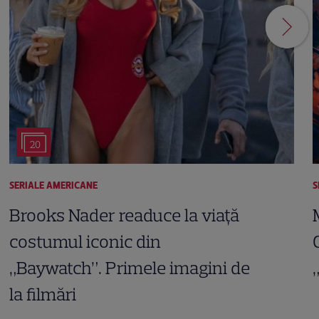
20
SERIALE AMERICANE
S
Brooks Nader readuce la viață
costumul iconic din
„Baywatch”. Primele imagini de
la filmări