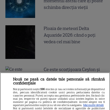
momentul astral care îți poate
schimba direcția vieții
Ploaia de meteori Delta
Aquaride 2026: când o poți
vedea cel mai bine
Ce este scorțișoara Ceylon și
prin ce se diferențiază
Nouă ne pasă ca datele tale personale să rămână
confidențiale
Noi și partenerii noștri
596
stocăm și/sau accesăm informații pe dispozitivul
dvs., precum identificatorii cookie unici pentru prelucrarea datelor cu
caracter personal. Puteți accepta sau gestiona preferințele dvs. făcând clic
mai jos, respectiv vă puteți opune utilizării unui interes legitim în orice
moment pe pagina cu politica de confidențialitate. Aceste alegeri vor fi
raportate partenerilor noștri și nu vă vor afecta navigarea.
Mai multe detalii
Noi si partenerii nostri (retelele de socializare si agentiile de publicitate