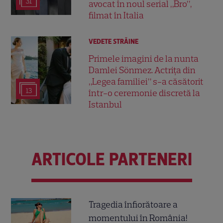
31
avocat în noul serial „Bro”,
filmat în Italia
VEDETE STRĂINE
Primele imagini de la nunta
Damlei Sönmez. Actrița din
„Legea familiei” s-a căsătorit
13
într-o ceremonie discretă la
Istanbul
ARTICOLE PARTENERI
Tragedia înfiorătoare a
momentului în România!