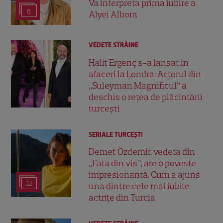
Va interpreta prima iubire a
6
Alyei Albora
VEDETE STRĂINE
Halit Ergenç s-a lansat în
afaceri la Londra: Actorul din
„Suleyman Magnificul” a
deschis o rețea de plăcintării
turcești
SERIALE TURCEŞTI
Demet Özdemir, vedeta din
„Fata din vis”, are o poveste
impresionantă. Cum a ajuns
12
una dintre cele mai iubite
actrițe din Turcia