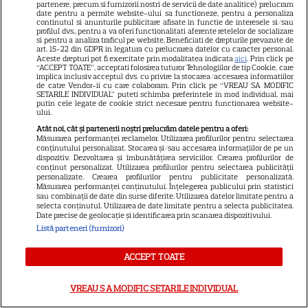
partenere, precum si furnizorii nostri de servicii de date analitice) prelucram
7
a entuziasmat pe fani
date pentru a permite website-ului sa functioneze, pentru a personaliza
continutul si anunturile publicitare afisate in functie de interesele si/sau
profilul dvs., pentru a va oferi functionalitati aferente retelelor de socializare
si pentru a analiza traficul pe website. Beneficiati de drepturile prevazute de
art. 15-22 din GDPR in legatura cu prelucrarea datelor cu caracter personal.
DISNEY PLUS
Aceste drepturi pot fi exercitate prin modalitatea indicata
aici
. Prin click pe
“ACCEPT TOATE”, acceptati folosirea tuturor Tehnologiilor de tip Cookie, care
implica inclusiv acceptul dvs. cu privire la stocarea/accesarea informatiilor
„Diavolul se îmbracă de la
de catre Vendor-ii cu care colaboram. Prin click pe “VREAU SA MODIFIC
Prada 2” s-a lansat pe Disney+.
SETARILE INDIVIDUAL” puteti schimba preferintele in mod individual, mai
putin cele legate de cookie strict necesare pentru functionarea website-
Meryl Streep și Anne
ului.
Hathaway revin la revista
Atât noi, cât și partenerii noștri prelucrăm datele pentru a oferi:
Măsurarea performanței reclamelor. Utilizarea profilurilor pentru selectarea
Runway
conținutului personalizat. Stocarea și/sau accesarea informațiilor de pe un
dispozitiv. Dezvoltarea și îmbunătățirea serviciilor. Crearea profilurilor de
conținut personalizat. Utilizarea profilurilor pentru selectarea publicității
personalizate. Crearea profilurilor pentru publicitate personalizată.
VEDETE STRĂINE
Măsurarea performanței conținutului. Înțelegerea publicului prin statistici
sau combinații de date din surse diferite. Utilizarea datelor limitate pentru a
Meryl Streep, gest
selecta conținutul. Utilizarea de date limitate pentru a selecta publicitatea.
Date precise de geolocație și identificarea prin scanarea dispozitivului.
impresionant pentru Anne
Listă parteneri (furnizori)
Hathaway și Emily Blunt la
9
„Diavolul se îmbracă de la
ACCEPT TOATE
Prada 2”. Ce salarii ar fi primit
actrițele
VREAU SA MODIFIC SETARILE INDIVIDUAL