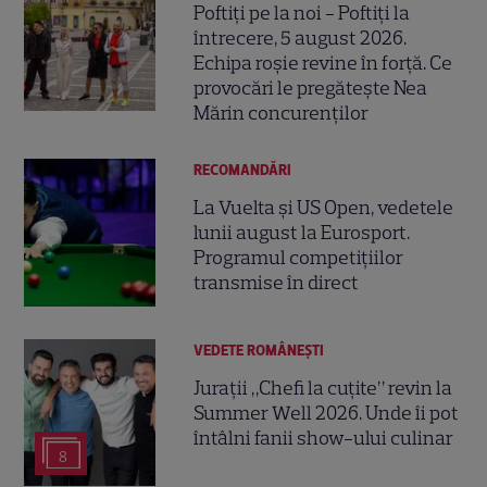
Poftiți pe la noi - Poftiți la
întrecere, 5 august 2026.
Echipa roșie revine în forță. Ce
provocări le pregătește Nea
Mărin concurenților
RECOMANDĂRI
La Vuelta și US Open, vedetele
lunii august la Eurosport.
Programul competițiilor
transmise în direct
VEDETE ROMÂNEŞTI
Jurații „Chefi la cuțite” revin la
Summer Well 2026. Unde îi pot
întâlni fanii show-ului culinar
8