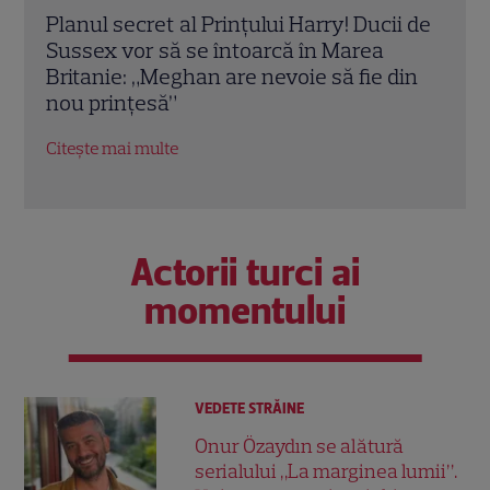
i de
Kate Middleton a renunțat la stilul ei
Kate
cuminte! Cum s-a afișat Prințesa de
cum 
din
Wales în Loja Regală de la Wimbledon
făcu
Citește mai multe
Citeș
Actorii turci ai
momentului
VEDETE STRĂINE
Onur Özaydın se alătură
serialului „La marginea lumii”.