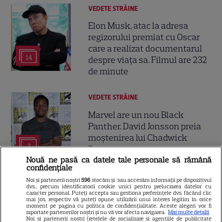
VEDETE STRĂINE
Elon Musk, atac la adresa
regizorului premiat cu Oscar
care a realizat documentarul
14
despre viața sa. Filmul are 232
de minute
VEDETE STRĂINE
Marvel are un nou Black
Panther. David Jonsson preia
moștenirea lui Chadwick
3
Boseman
Nouă ne pasă ca datele tale personale să rămână
confidențiale
VEDETE STRĂINE
Noi și partenerii noștri
596
stocăm și/sau accesăm informații pe dispozitivul
dvs., precum identificatorii cookie unici pentru prelucrarea datelor cu
caracter personal. Puteți accepta sau gestiona preferințele dvs. făcând clic
Ryan Gosling este noul Ghost
mai jos, respectiv vă puteți opune utilizării unui interes legitim în orice
moment pe pagina cu politica de confidențialitate. Aceste alegeri vor fi
Rider din Universul Marvel.
raportate partenerilor noștri și nu vă vor afecta navigarea.
Mai multe detalii
Anunțul făcut la Comic-Con i-
Noi si partenerii nostri (retelele de socializare si agentiile de publicitate