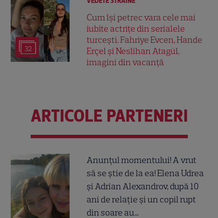
VEDETE STRĂINE
Cum își petrec vara cele mai
iubite actrițe din serialele
turcești. Fahriye Evcen, Hande
32
Erçel și Neslihan Atagül,
imagini din vacanță
ARTICOLE PARTENERI
Anunțul momentului! A vrut
să se știe de la ea! Elena Udrea
și Adrian Alexandrov, după 10
ani de relație și un copil rupt
din soare au...