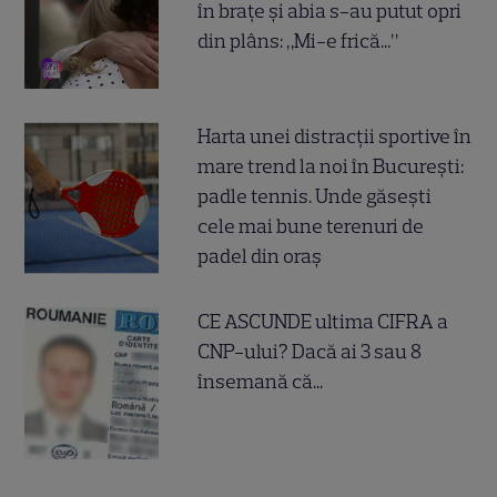
în brațe și abia s-au putut opri
din plâns: „Mi-e frică...”
Harta unei distracții sportive în
mare trend la noi în București:
padle tennis. Unde găsești
cele mai bune terenuri de
padel din oraș
CE ASCUNDE ultima CIFRA a
CNP-ului? Dacă ai 3 sau 8
însemană că...