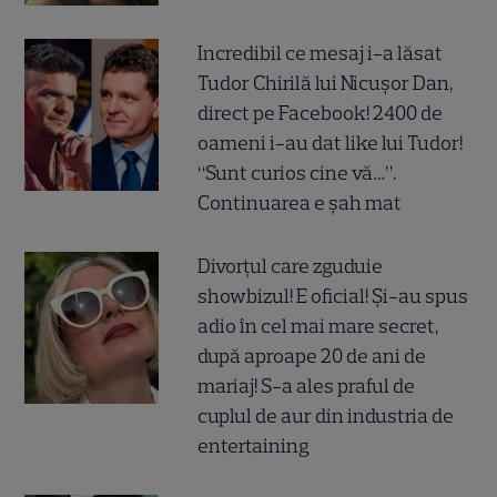
Incredibil ce mesaj i-a lăsat
Tudor Chirilă lui Nicușor Dan,
direct pe Facebook! 2400 de
oameni i-au dat like lui Tudor!
“Sunt curios cine vă…”.
Continuarea e șah mat
Divorțul care zguduie
showbizul! E oficial! Și-au spus
adio în cel mai mare secret,
după aproape 20 de ani de
mariaj! S-a ales praful de
cuplul de aur din industria de
entertaining