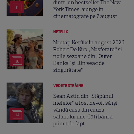
dintr-un bestseller The New
11
York Times, ajunge în
cinematografe pe 7 august
NETFLIX
Noutăți Netflix în august 2026:
Robert De Niro, „Nosferatu” și
noile sezoane din „Outer
16
Banks” și „Un veac de
singurătate”
VEDETE STRĂINE
Sean Astin din „Stăpânul
Inelelor” a fost nevoit să își
vândă casa din cauza
14
salariului mic: Câți bani a
primit de fapt