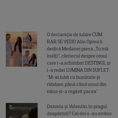
O declarație de iubire CUM
RAR SE VEDE! Alin Oprea îi
dedică Medanei piesa „Tu mă
înalți”, cântecul despre omul
care i-a schimbat DESTINUL și
i-a redat LUMINA DIN SUFLET:
"M-ai iubit cu bunătate și
răbdare, până când omul din
mine și-a regăsit pacea"
Daniela și Valentin, în pragul
despărțirii? Cei doi s-au strâns