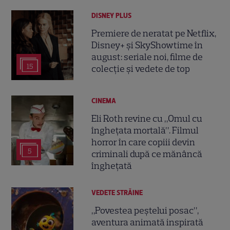
DISNEY PLUS
Premiere de neratat pe Netflix,
Disney+ și SkyShowtime în
august: seriale noi, filme de
15
colecție și vedete de top
CINEMA
Eli Roth revine cu „Omul cu
înghețata mortală”. Filmul
horror în care copiii devin
5
criminali după ce mănâncă
înghețată
VEDETE STRĂINE
„Povestea peștelui posac”,
aventura animată inspirată