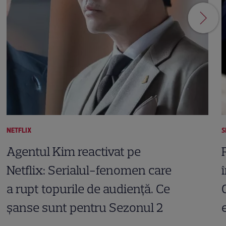
NETFLIX
S
Agentul Kim reactivat pe
Netflix: Serialul-fenomen care
a rupt topurile de audiență. Ce
șanse sunt pentru Sezonul 2