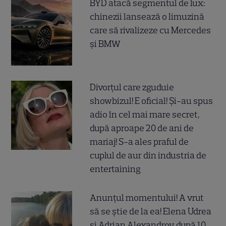
BYD atacă segmentul de lux:
chinezii lansează o limuzină
care să rivalizeze cu Mercedes
și BMW
Divorțul care zguduie
showbizul! E oficial! Și-au spus
adio în cel mai mare secret,
după aproape 20 de ani de
mariaj! S-a ales praful de
cuplul de aur din industria de
entertaining
Anunțul momentului! A vrut
să se știe de la ea! Elena Udrea
și Adrian Alexandrov, după 10