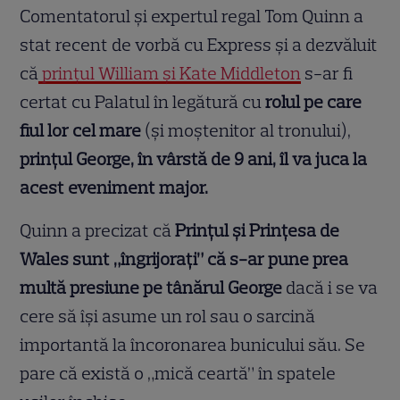
Comentatorul și expertul regal Tom Quinn a
stat recent de vorbă cu Express și a dezvăluit
că
prințul William și Kate Middleton
s-ar fi
certat cu Palatul în legătură cu
rolul pe care
fiul lor cel mare
(și moștenitor al tronului),
prințul George, în vârstă de 9 ani, îl va juca la
acest eveniment major.
Quinn a precizat că
Prințul și Prințesa de
Wales sunt „îngrijorați” că s-ar pune prea
multă presiune pe tânărul George
dacă i se va
cere să își asume un rol sau o sarcină
importantă la încoronarea bunicului său. Se
pare că există o „mică ceartă” în spatele