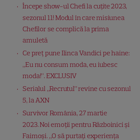
Începe show-ul Chefi la cuțite 2023,
sezonul 11! Modul în care misiunea
Chefilor se complică la prima
amuletă
Ce preț pune Ilinca Vandici pe haine:
„Eu nu consum moda, eu iubesc
moda!”. EXCLUSIV
Serialul „Recrutul” revine cu sezonul
5, la AXN
Survivor România, 27 martie
2023. Noi emoții pentru Războinici și
Faimoși. „O să purtați experiența