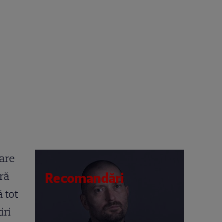
care
ură
Recomandări
 tot
iri