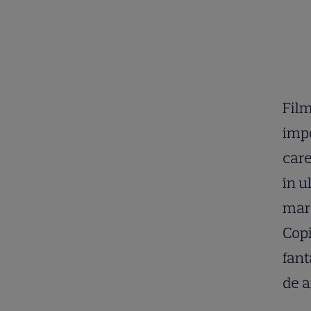
Film
impo
care
în u
mare
Copi
fant
de a