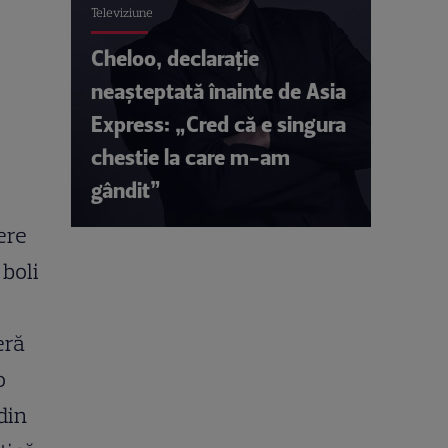
Televiziune
Cheloo, declarație
neașteptată înainte de Asia
Express: „Cred că e singura
chestie la care m-am
gândit”
ere
 boli
eră
o
din