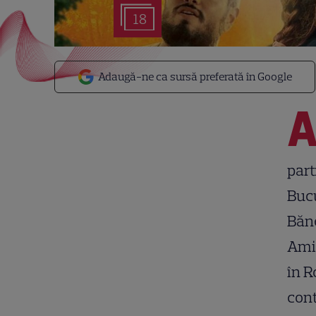
18
Adaugă-ne ca sursă preferată în Google
part
Bucu
Băne
Amin
în R
cont