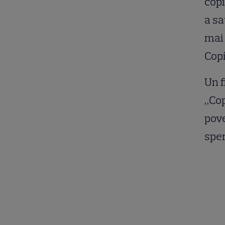
copi
a sa
mai 
Copi
Un f
„Cop
pove
sper