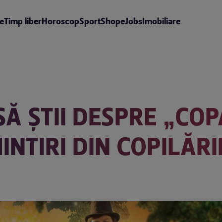
te
Timp liber
Horoscop
Sport
Shop
eJobs
Imobiliare
SĂ ȘTII DESPRE „CO
INTIRI DIN COPILĂR