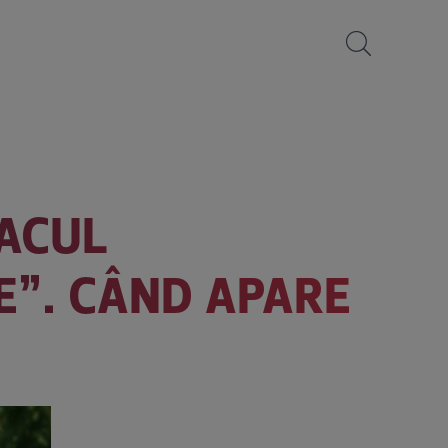
PACUL
IE”. CÂND APARE