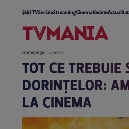
Știri TV
Seriale
Streaming
Cinema
Vedete
Actualita
Homepage
/
Cinema
TOT CE TREBUIE 
DORINȚELOR: AM
LA CINEMA