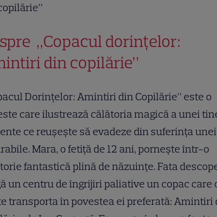
copilărie”
spre „Copacul dorințelor:
intiri din copilărie”
acul Dorinţelor: Amintiri din Copilărie” este o
ste care ilustrează călătoria magică a unei tin
ente ce reuşeşte să evadeze din suferinţa unei
rabile. Mara, o fetiță de 12 ani, pornește într-o
torie fantastică plină de năzuințe. Fata descop
ă un centru de îngrijiri paliative un copac care 
e transporta în povestea ei preferată: Amintiri 