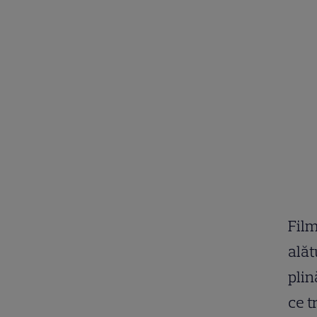
Film
alăt
plin
ce t