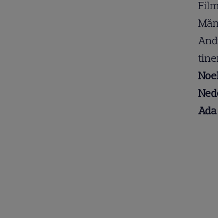
Film
Măne
Andr
tine
Noel
Nede
Ada