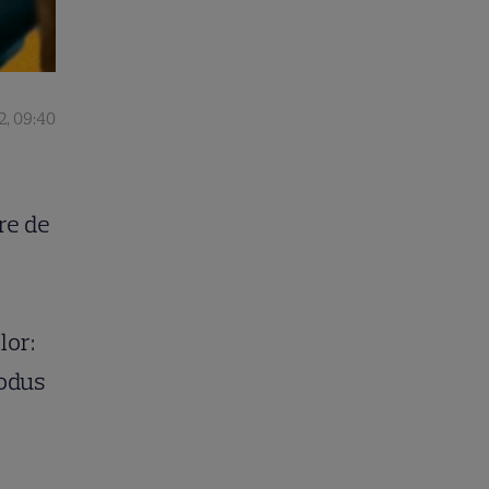
2, 09:40
re de
lor:
rodus