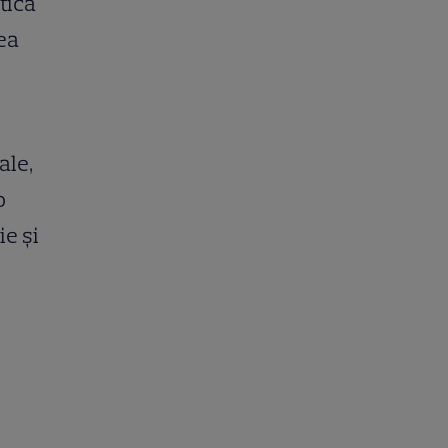
tică
ea
ale,
o
e și