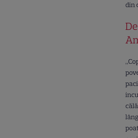
din 
De
Am
„Cop
pove
paci
incu
călă
lâng
poat