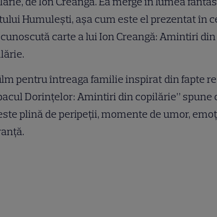
lărie, de Ion Creangă. Ea merge în lumea fantas
tului Humuleşti, aşa cum este el prezentat în c
cunoscută carte a lui Ion Creangă: Amintiri din
lărie.
ilm pentru întreaga familie inspirat din fapte re
acul Dorințelor: Amintiri din copilărie” spune 
ste plină de peripeții, momente de umor, emoți
anță.