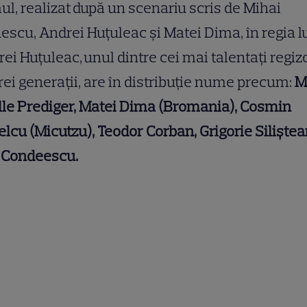
ul, realizat după un scenariu scris de Mihai
scu, Andrei Huțuleac și Matei Dima, în regia l
ei Huțuleac, unul dintre cei mai talentaţi regizo
rei generaţii, are în distribuţie nume precum:
M
le Prediger, Matei Dima (Bromania), Cosmin
lcu (Micutzu), Teodor Corban, Grigorie Siliștea
 Condeescu.