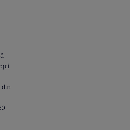
ră
opii
 din
30