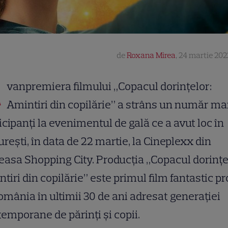
de
Roxana Mirea
,
24 martie 202
A
vanpremiera filmului „Copacul dorințelor:
Amintiri din copilărie” a strâns un număr ma
icipanţi la evenimentul de gală ce a avut loc în
reşti, în data de 22 martie, la Cineplexx din
asa Shopping City. Producția „Copacul dorințe
tiri din copilărie” este primul film fantastic p
omânia în ultimii 30 de ani adresat generației
emporane de părinți și copii.