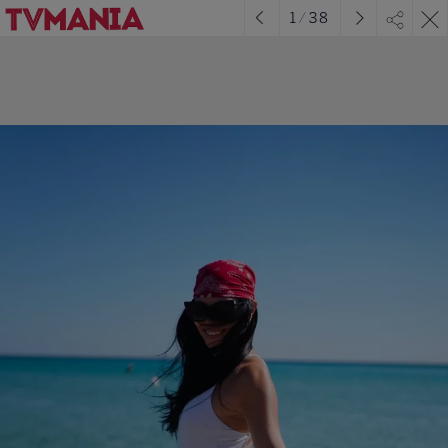
1
/
38