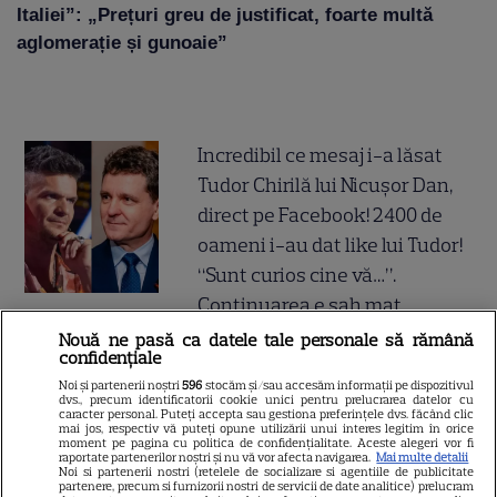
Italiei”: „Prețuri greu de justificat, foarte multă
aglomerație și gunoaie”
Incredibil ce mesaj i-a lăsat
Tudor Chirilă lui Nicușor Dan,
direct pe Facebook! 2400 de
oameni i-au dat like lui Tudor!
“Sunt curios cine vă…”.
Continuarea e șah mat
Nouă ne pasă ca datele tale personale să rămână
confidențiale
Gata, e oficial! Ce salariu are
Noi și partenerii noștri
596
stocăm și/sau accesăm informații pe dispozitivul
Mirabela Grădinaru, dar asta
dvs., precum identificatorii cookie unici pentru prelucrarea datelor cu
caracter personal. Puteți accepta sau gestiona preferințele dvs. făcând clic
nu e tot! Surpriza uriașă din
mai jos, respectiv vă puteți opune utilizării unui interes legitim în orice
moment pe pagina cu politica de confidențialitate. Aceste alegeri vor fi
declarația de avere! Da, scrie
raportate partenerilor noștri și nu vă vor afecta navigarea.
Mai multe detalii
Noi si partenerii nostri (retelele de socializare si agentiile de publicitate
negru pe alb! O cheamă…
partenere, precum si furnizorii nostri de servicii de date analitice) prelucram