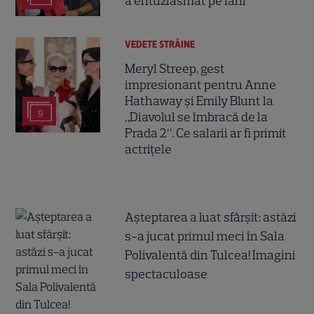
a entuziasmat pe fani
VEDETE STRĂINE
Meryl Streep, gest
impresionant pentru Anne
Hathaway și Emily Blunt la
9
„Diavolul se îmbracă de la
Prada 2”. Ce salarii ar fi primit
actrițele
Așteptarea a luat sfârșit: astăzi
s-a jucat primul meci în Sala
Polivalentă din Tulcea! Imagini
spectaculoase