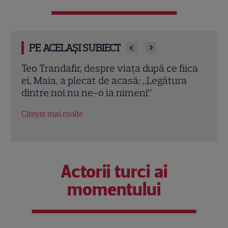
PE ACELAȘI SUBIECT
viața după ce fiica
Tora Vasilescu, apariție rară la 
 acasă: „Legătura
Drama din adolescență care i-
 nimeni”
schimbat viața
Citește mai multe
Actorii turci ai
momentului