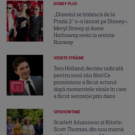
DISNEY PLUS
„Diavolul se îmbracă de la
Prada 2” s-a lansat pe Disney+.
Meryl Streep și Anne
Hathaway revin la revista
Runway
VEDETE STRĂINE
Tom Holland, decizie radicală
pentru noul său film! Ce
promisiune a făcut actorul
13
după momentele virale în care
a făcut senzație prin dans
SKYSHOWTIME
Scarlett Johansson și Kristin
Scott Thomas, din nou mamă