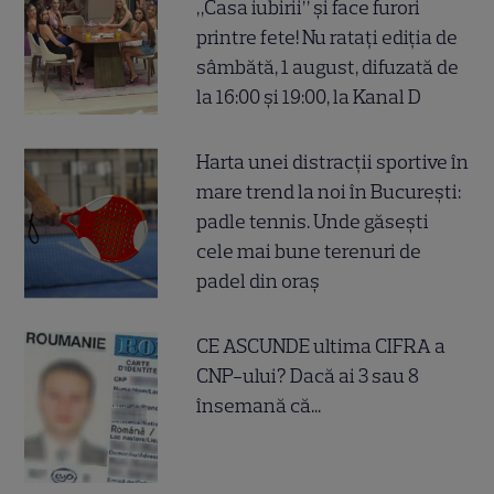
„Casa iubirii” și face furori
printre fete! Nu ratați ediția de
sâmbătă, 1 august, difuzată de
la 16:00 și 19:00, la Kanal D
Harta unei distracții sportive în
mare trend la noi în București:
padle tennis. Unde găsești
cele mai bune terenuri de
padel din oraș
CE ASCUNDE ultima CIFRA a
CNP-ului? Dacă ai 3 sau 8
însemană că...