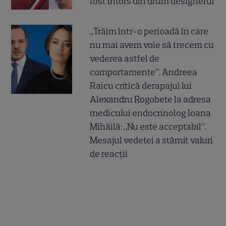
fost întors din drum designerul
„Trăim într-o perioadă în care
nu mai avem voie să trecem cu
vederea astfel de
comportamente”. Andreea
Raicu critică derapajul lui
Alexandru Rogobete la adresa
medicului endocrinolog Ioana
Mihăilă: „Nu este acceptabil”.
Mesajul vedetei a stârnit valuri
de reacții