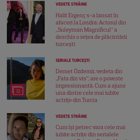
VEDETE STRĂINE
Halit Ergenç s-a lansat în
afaceri la Londra: Actorul din
„Suleyman Magnificul” a
deschis o rețea de plăcintării
turcești
SERIALE TURCEŞTI
Demet Özdemir, vedeta din
„Fata din vis”, are o poveste
impresionantă. Cum a ajuns
12
una dintre cele mai iubite
actrițe din Turcia
VEDETE STRĂINE
Cum își petrec vara cele mai
iubite actrițe din serialele