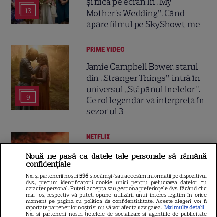
și fiică pe ecran în „My
13
Mother's Wedding”. Când
apare filmul pe SkyShowtime
PRIME VIDEO
Jamie Campbell Bower, starul
din „Stranger Things”, intră în
universul „Stăpânul Inelelor”.
9
Ce rol legendar va interpreta în
sezonul 3
NETFLIX
„Palatul de Est”, noul fenomen
Nouă ne pasă ca datele tale personale să rămână
confidențiale
coreean de pe Netflix: Regele
blestemat, fantomele și
Noi și partenerii noștri
596
stocăm și/sau accesăm informații pe dispozitivul
dvs., precum identificatorii cookie unici pentru prelucrarea datelor cu
5
exorcistul care sfidează
caracter personal. Puteți accepta sau gestiona preferințele dvs. făcând clic
mai jos, respectiv vă puteți opune utilizării unui interes legitim în orice
moartea
moment pe pagina cu politica de confidențialitate. Aceste alegeri vor fi
raportate partenerilor noștri și nu vă vor afecta navigarea.
Mai multe detalii
Noi si partenerii nostri (retelele de socializare si agentiile de publicitate