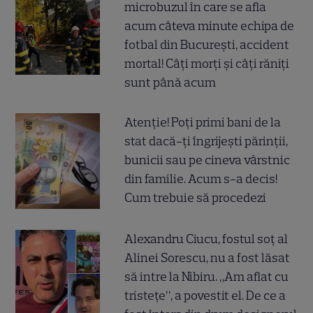
microbuzul în care se afla
acum câteva minute echipa de
fotbal din București, accident
mortal! Câți morți și câți răniți
sunt până acum
Atenție! Poți primi bani de la
stat dacă-ți îngrijești părinții,
bunicii sau pe cineva vârstnic
din familie. Acum s-a decis!
Cum trebuie să procedezi
Alexandru Ciucu, fostul soț al
Alinei Sorescu, nu a fost lăsat
să intre la Nibiru. „Am aflat cu
tristețe”, a povestit el. De ce a