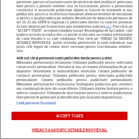
partenere, precum si furnizorii nostri de servicii de date analitice) prelucram
PRIME VIDEO
date pentru a permite website-ului sa functioneze, pentru a personaliza
continutul si anunturile publicitare afisate in functie de interesele si/sau
Când „Fălci” se întâlnește cu
profilul dvs., pentru a va oferi functionalitati aferente retelelor de socializare
si pentru a analiza traficul pe website. Beneficiati de drepturile prevazute de
„Coborâre întunecată”:
art. 15-22 din GDPR in legatura cu prelucrarea datelor cu caracter personal.
Aceste drepturi pot fi exercitate prin modalitatea indicata
aici
. Prin click pe
Producția claustrofobă de pe
“ACCEPT TOATE”, acceptati folosirea tuturor Tehnologiilor de tip Cookie, care
implica inclusiv acceptul dvs. cu privire la stocarea/accesarea informatiilor
Prime Video ce nu trebuie
de catre Vendor-ii cu care colaboram. Prin click pe “VREAU SA MODIFIC
ratată
SETARILE INDIVIDUAL” puteti schimba preferintele in mod individual, mai
putin cele legate de cookie strict necesare pentru functionarea website-
ului.
Atât noi, cât și partenerii noștri prelucrăm datele pentru a oferi:
DISNEY PLUS
Măsurarea performanței reclamelor. Utilizarea profilurilor pentru selectarea
conținutului personalizat. Stocarea și/sau accesarea informațiilor de pe un
Ce vedem pe streaming între
dispozitiv. Dezvoltarea și îmbunătățirea serviciilor. Crearea profilurilor de
conținut personalizat. Utilizarea profilurilor pentru selectarea publicității
27 iulie și 2 august 2026:
personalizate. Crearea profilurilor pentru publicitate personalizată.
Diavolul se îmbracă de la Prada
Măsurarea performanței conținutului. Înțelegerea publicului prin statistici
sau combinații de date din surse diferite. Utilizarea datelor limitate pentru a
18
2 pe Disney+ și mari noutăți
selecta conținutul. Utilizarea de date limitate pentru a selecta publicitatea.
Date precise de geolocație și identificarea prin scanarea dispozitivului.
Netflix
Listă parteneri (furnizori)
NETFLIX
ACCEPT TOATE
Josh Hartnett revine pe Netflix
VREAU SA MODIFIC SETARILE INDIVIDUAL
în thrillerul „Below”! Noutăți