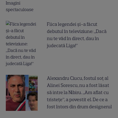
Fiica legendei și-a făcut
debutul în televiziune: „Dacă
nu te văd în direct, dau în
judecată Liga!”
Alexandru Ciucu, fostul soț al
Alinei Sorescu, nu a fost lăsat
să intre la Nibiru. „Am aflat cu
tristețe”, a povestit el. De ce a
fost întors din drum designerul