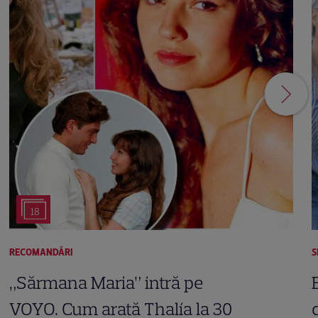
18
RECOMANDĂRI
S
„Sărmana Maria” intră pe
VOYO. Cum arată Thalía la 30