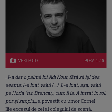
VEZI
FOTO
POZA
1 / 6
„
I-a dat o palmă lui Adi Nour, fără să își dea
seama; l-a luat valul (…). L-a luat, așa, valul
pe Horia (n.r. Brenciu), cum îl ia. A intrat în rol,
pur și simplu
„, a povestit cu umor Cornel
Ilie excesul de zel al colegului de scenă.