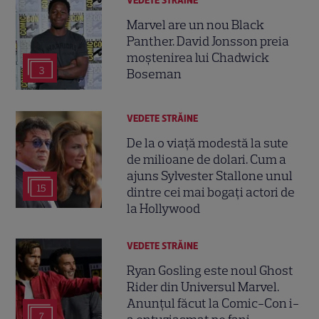
VEDETE STRĂINE
Marvel are un nou Black
Panther. David Jonsson preia
moștenirea lui Chadwick
3
Boseman
VEDETE STRĂINE
De la o viață modestă la sute
de milioane de dolari. Cum a
ajuns Sylvester Stallone unul
15
dintre cei mai bogați actori de
la Hollywood
VEDETE STRĂINE
Ryan Gosling este noul Ghost
Rider din Universul Marvel.
Anunțul făcut la Comic-Con i-
7