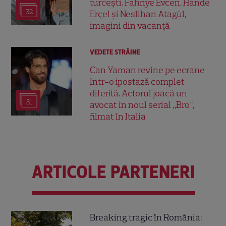
turcești. Fahriye Evcen, Hande
32
Erçel și Neslihan Atagül,
imagini din vacanță
VEDETE STRĂINE
Can Yaman revine pe ecrane
într-o ipostază complet
diferită. Actorul joacă un
31
avocat în noul serial „Bro”,
filmat în Italia
ARTICOLE PARTENERI
Breaking tragic în România: