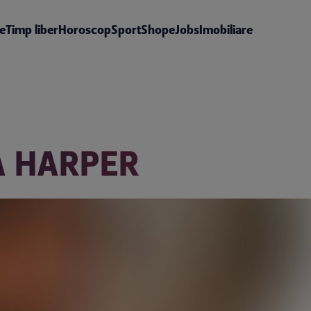
te
Timp liber
Horoscop
Sport
Shop
eJobs
Imobiliare
A HARPER