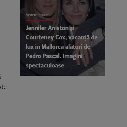
Vedete străine
Jennifer Aniston și
Courteney Cox, vacanță de
lux în Mallorca alături de
Pedro Pascal. Imagini
spectaculoase
i
 de