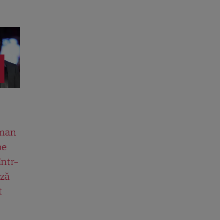
man
pe
într-
ază
t