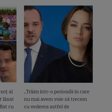
soț al
„Trăim într-o perioadă în care
t lăsat
nu mai avem voie să trecem
flat cu
cu vederea astfel de