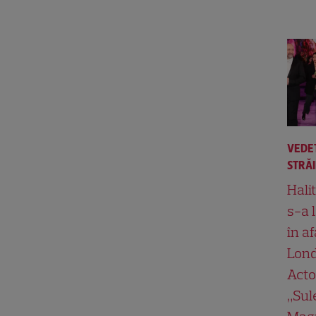
VEDE
STRĂ
Hali
s-a 
în af
Lond
Acto
„Su