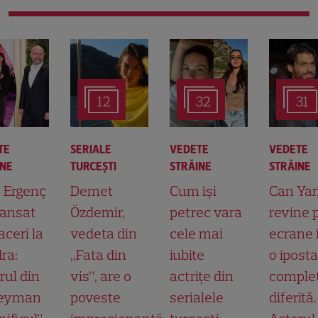
12
32
31
TE
SERIALE
VEDETE
VEDETE
INE
TURCEŞTI
STRĂINE
STRĂINE
t Ergenç
Demet
Cum își
Can Ya
lansat
Özdemir,
petrec vara
revine 
aceri la
vedeta din
cele mai
ecrane 
ra:
„Fata din
iubite
o ipost
rul din
vis”, are o
actrițe din
comple
leyman
poveste
serialele
diferită.