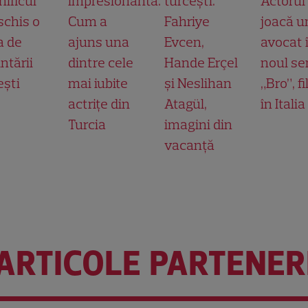
ificul”
impresionantă.
turcești.
Actorul
schis o
Cum a
Fahriye
joacă u
a de
ajuns una
Evcen,
avocat 
ntării
dintre cele
Hande Erçel
noul ser
ești
mai iubite
și Neslihan
„Bro”, f
actrițe din
Atagül,
în Italia
Turcia
imagini din
vacanță
ARTICOLE PARTENER