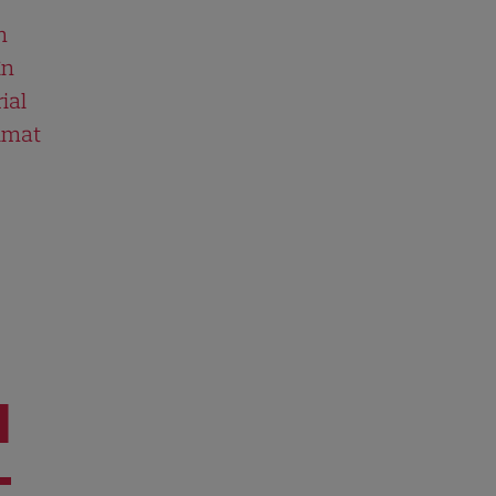
n
în
ial
ilmat
I