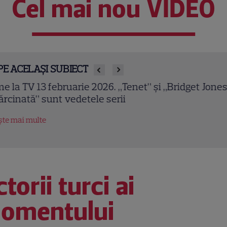
Cel mai nou VIDEO
PE ACELAȘI SUBIECT
owulf (2007). Ray Winstone și Angelina Jolie într-o
ranizare epică a celui mai vechi poem englez
tește mai multe
torii turci ai
omentului