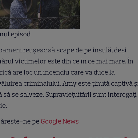
mul episod
oameni reuşesc să scape de pe insulă, deşi
rul victimelor este din ce în ce mai mare. În
rică are loc un incendiu care va duce la
ăluirea criminalului. Amy este ţinută captivă ş
ă să se salveze. Supravieţuitării sunt interogaţi
ie.
ărește-ne pe
Google News