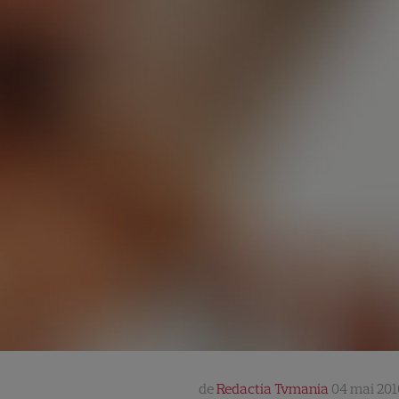
de
Redactia Tvmania
04 mai 201