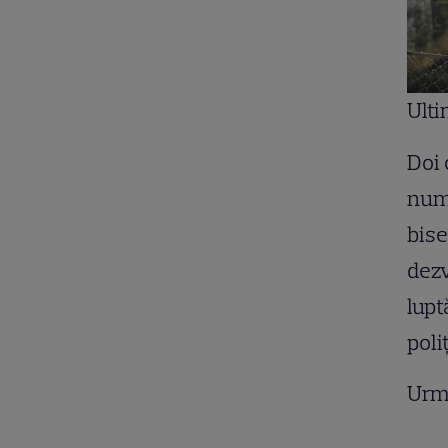
Ulti
Doi 
numă
bise
dezv
lupt
poliţ
Urm