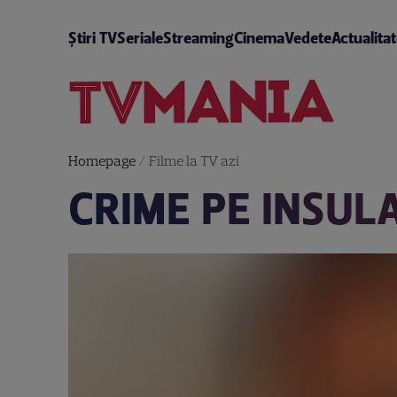
Știri TV
Seriale
Streaming
Cinema
Vedete
Actualita
Homepage
/
Filme la TV azi
CRIME PE INSUL