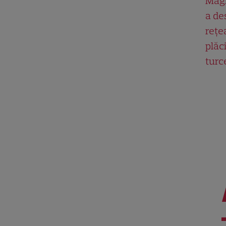
Magn
a de
rețe
plăci
turc